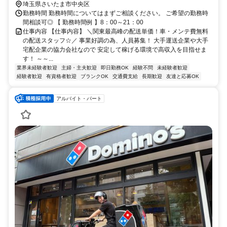
埼玉県さいたま市中央区
勤務時間 勤務時間についてはまずご相談ください。 ご希望の勤務時
間相談可◎ 【 勤務時間例 】8：00～21：00
仕事内容 【仕事内容】 ＼関東最高峰の配送単価！車・メンテ費無料
の配送スタッフ☆／ 事業好調の為、人員募集！ 大手運送企業や大手
宅配企業の協力会社なので 安定して稼げる環境で高収入を目指せま
す！ ～～...
業界未経験者歓迎
主婦・主夫歓迎
即日勤務OK
経験不問
未経験者歓迎
経験者歓迎
有資格者歓迎
ブランクOK
交通費支給
長期歓迎
友達と応募OK
アルバイト・パート