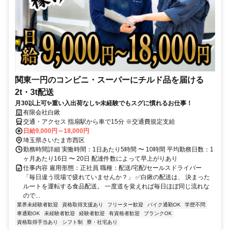
関東一円のコンビニ・スーパーにチルド品を届ける
2t・3t配送
月30以上可✨重い入出荷なし✨未経験でもスグに慣れるお仕事！
有限会社白鍬
交通・アクセス 指扇駅から車で15分 ※交通費規定支給
日給9,000円～18,000円
埼玉県さいたま市西区
勤務時間詳細 実働時間：1日あたり5時間 〜 10時間 平均勤務日数：1
ヶ月あたり16日 〜 20日 配達件数によって早上がりあり
仕事内容 雇用形態：正社員 職種：配送/宅配/セールスドライバー
「毎日違う現場で疲れていませんか？」 ✅白鍬の配送は、 決まった
ルートを運転する食品配送。 一度道を覚えれば毎日ほぼ同じ流れな
ので...
業界未経験者歓迎
資格取得支援あり
フリーター歓迎
バイク通勤OK
学歴不問
車通勤OK
未経験者歓迎
経験者歓迎
有資格者歓迎
ブランクOK
資格取得手当あり
シフト制
寮・社宅あり