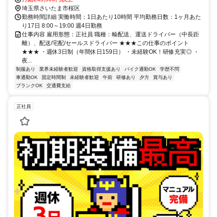
埼玉県さいたま市桜区
勤務時間詳細 実働時間：1日あたり10時間 平均勤務日数：1ヶ月あた
り17日 8:00～19:00 週4日勤務
仕事内容 雇用形態：正社員 職種：輸配送、運送ドライバー（中長距
離）、配送/宅配/セールスドライバー ★★★この仕事のポイント
★★★ ・週休3日制（年間休日159日） ・未経験OK！研修充実◎ ・
夜...
制服あり
業界未経験者歓迎
資格取得支援あり
バイク通勤OK
学歴不問
車通勤OK
固定時間制
未経験者歓迎
午前
研修あり
夕方
賞与あり
ブランクOK
交通費支給
正社員