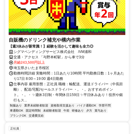
自販機のドリンク補充や構内作業
【週3休みが新常識！】経験を活かして趣味も全力◎
シグマベンディングサービス株式会社 /VM浦和
交通・アクセス 「与野本町駅」から車で3分
月給243,500円以上
埼玉県さいたま市桜区
勤務時間詳細 実働時間：1日あたり10時間 平均勤務日数：1ヶ月あた
り17日 8:00～19:00 週4日勤務
仕事内容 雇用形態：正社員 職種：輸配送、運送ドライバー（中長距
離）、配送/宅配/セールスドライバー ・。・。おすすめポイン
ト。・。・ ✨週休3日制・年間休日159日 ✨平日休みあり！役所や銀
行もス...
制服あり
業界未経験者歓迎
資格取得支援あり
バイク通勤OK
学歴不問
車通勤OK
固定時間制
未経験者歓迎
午前
研修あり
夕方
賞与あり
ブランクOK
交通費支給
正社員