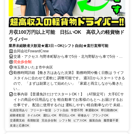
月収100万円以上可能 日払いOK 高収入の軽貨物ド
ライバー
業界未経験者大歓迎★週3日～OK(シフト自由)★直行直帰可能
合同会社FowardCrew
交通・アクセス 与野本町駅から車で5分・北与野駅から車で5分・与
野駅から車で5分
完全歩合制
埼玉県さいたま市中央区
勤務時間詳細 【働き方はあなた次第】 勤務時間や働く日数は ライフ
スタイルに合わせて柔軟に 調整可能です。 週3日からスタートできる
ので、 「まずは副業として始めたい」 「家庭と両立しながら働きた
い...
仕事内容 【普通免許だけでスタートOK！】 （AT限定可） 大手ECサ
イトの商品や日用品などを 軽自動車でお客様のもとへ お届けするお
仕事です。 配送に使用するのは 運転しやすい軽自動車なので 未経...
社員登用あり
フリーター歓迎
シフト自由
学歴不問
車通勤OK
即日勤務OK
経験者歓迎
ネイルOK
週払いOK
即日払いOK
研修あり
ブランクOK
交通費支給
長期歓迎
完全歩合制
シフト制
ピアスOK
服装自由
履歴書不要
友達と応募OK