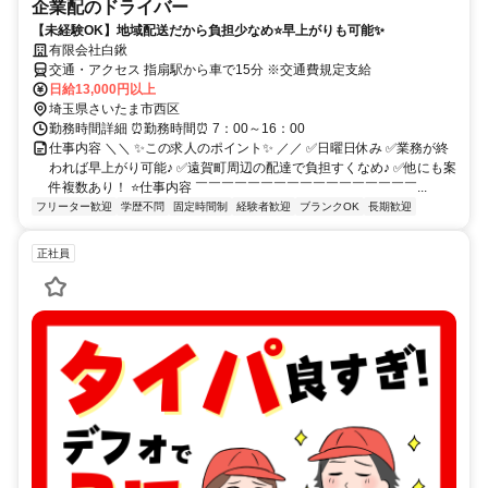
企業配のドライバー
【未経験OK】地域配送だから負担少なめ⭐早上がりも可能✨
有限会社白鍬
交通・アクセス 指扇駅から車で15分 ※交通費規定支給
日給13,000円以上
埼玉県さいたま市西区
勤務時間詳細 ⏰勤務時間⏰ 7：00～16：00
仕事内容 ＼＼ ✨この求人のポイント✨ ／／ ✅日曜日休み ✅業務が終
われば早上がり可能♪ ✅遠賀町周辺の配達で負担すくなめ♪ ✅他にも案
件複数あり！ ⭐仕事内容 ￣￣￣￣￣￣￣￣￣￣￣￣￣￣￣￣￣...
フリーター歓迎
学歴不問
固定時間制
経験者歓迎
ブランクOK
長期歓迎
正社員