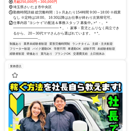
月給250,000円～300,000円
埼玉県さいたま市中央区
勤務時間詳細 総労働時間：1ヶ月あたり154時間 9:00～18:00 ※残業
なし ※定時は18:00。 16:30以降はお仕事が終わり次第帰宅可。
仕事内容 ”ヨシケイ”の配送＆事務スタッフ 募集中｡:+* ・。＊
━━━━━━━━━━━━━＊。・ 家事・育児とムリなく両立でき
るから、 20～30代ママさんから選ばれています。 ＊*。
━━━━━━━...
制服あり
業界未経験者歓迎
変形労働時間制
ランチタイム
主婦・主夫歓迎
フリーター歓迎
バイク通勤OK
学歴不問
車通勤OK
経験不問
未経験者歓迎
経験者歓迎
研修あり
賞与あり
ブランクOK
交通費支給
土日祝休み
業務委託