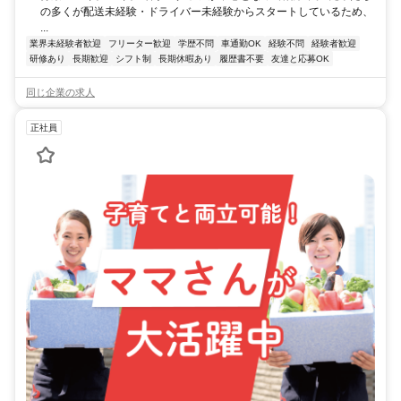
の多くが配送未経験・ドライバー未経験からスタートしているため、
...
業界未経験者歓迎
フリーター歓迎
学歴不問
車通勤OK
経験不問
経験者歓迎
研修あり
長期歓迎
シフト制
長期休暇あり
履歴書不要
友達と応募OK
同じ企業の求人
正社員