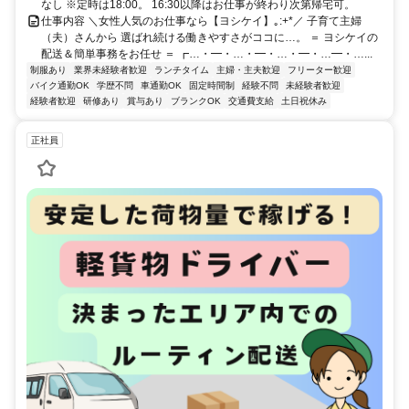
なし ※定時は18:00。 16:30以降はお仕事が終わり次第帰宅可。
仕事内容 ＼女性人気のお仕事なら【ヨシケイ】｡:+*／ 子育て主婦
（夫）さんから 選ばれ続ける働きやすさがココに…。 ＝ ヨシケイの
配送＆簡単事務をお任せ ＝ ┏…・━・…・━・…・━・…━・…...
制服あり
業界未経験者歓迎
ランチタイム
主婦・主夫歓迎
フリーター歓迎
バイク通勤OK
学歴不問
車通勤OK
固定時間制
経験不問
未経験者歓迎
経験者歓迎
研修あり
賞与あり
ブランクOK
交通費支給
土日祝休み
正社員