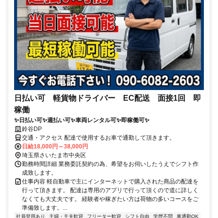
日払い可 軽貨物ドライバー EC配送 面接1回 即
稼働
✨日払い可✨週払い可✨車両レンタル可✨即稼働可✨
鈴谷DP
交通・アクセス 配達で使用するお車で通勤して頂きます。
日給18,000円～38,000円
埼玉県さいたま市中央区
勤務時間詳細 業務委託契約の為、希望をお伺いしたうえでシフト作
成致します。
仕事内容 軽自動車で主にインターネットで購入された商品の配達を
行って頂きます。 配達は専用のアプリで行って頂くので道に詳しく
なくても大丈夫です。 経験者や稼ぎたい方は荷物の多いコースをご
準備致します。...
社員登用あり
主婦・主夫歓迎
フリーター歓迎
シフト自由
学歴不問
車通勤OK