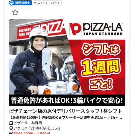
アルバイト・パート
ピザチェーン店の原付デリバリースタッフ / 昼シフト
【最高時給1500円】未経験OK★フリーター活躍中★週1日～／3h～☆
＜フリーWi-Fi有＞
ピザーラ 与野店
アクセス 与野本町駅 徒歩5分
時給1,200円～1,500円