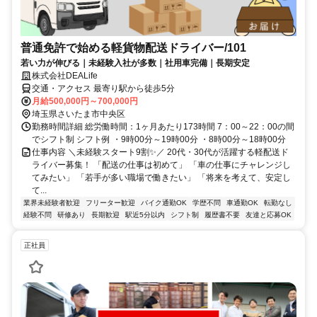
普通免許で始める軽貨物配送ドライバー/101
若い力が伸びる｜未経験入社が多数｜社用車完備｜長期安定
株式会社DEALife
交通・アクセス 最寄り駅から徒歩5分
月給500,000円～700,000円
埼玉県さいたま市中央区
勤務時間詳細 総労働時間：1ヶ月あたり173時間 7：00～22：00の間
でシフト制 シフト例 ・9時00分～19時00分 ・8時00分～18時00分
仕事内容 ＼未経験スタート9割✨／ 20代・30代が活躍する軽配送ド
ライバー募集！ 「配送の仕事は初めて」 「車の仕事にチャレンジし
てみたい」 「若手が多い職場で働きたい」 「将来を考えて、安定し
て...
業界未経験者歓迎
フリーター歓迎
バイク通勤OK
学歴不問
車通勤OK
転勤なし
経験不問
研修あり
長期歓迎
駅近5分以内
シフト制
履歴書不要
友達と応募OK
正社員