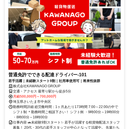
普通免許でできる配達ドライバー-101
若手活躍｜未経験スタート9割｜社用車使用可｜将来性抜群
株式会社KAWANAGO GROUP
交通・アクセス 最寄り駅から徒歩5分
月給500,000円～700,000円
埼玉県さいたま市中央区
勤務時間詳細 総労働時間：1ヶ月あたり173時間 7:00～22:00の中で
シフト制 ＊勤務時間ご相談下さい！ シフト例 ・9時00分～19時00分
・8時00分～18時00分
仕事内容 🚗未経験9割スタート✨ 若手が活躍する軽貨物配送スタッフ
募集！ 20代・30代の若手スタッフが中心となって活躍中。 先輩たち