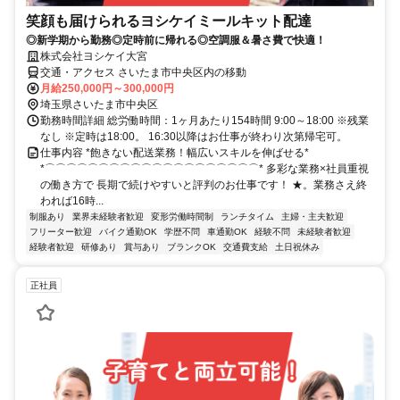
笑顔も届けられるヨシケイミールキット配達
◎新学期から勤務◎定時前に帰れる◎空調服＆暑さ費で快適！
株式会社ヨシケイ大宮
交通・アクセス さいたま市中央区内の移動
月給250,000円～300,000円
埼玉県さいたま市中央区
勤務時間詳細 総労働時間：1ヶ月あたり154時間 9:00～18:00 ※残業
なし ※定時は18:00。 16:30以降はお仕事が終わり次第帰宅可。
仕事内容 *飽きない配送業務！幅広いスキルを伸ばせる*
*⌒⌒⌒⌒⌒⌒⌒⌒⌒⌒⌒⌒⌒⌒⌒⌒⌒⌒⌒⌒* 多彩な業務×社員重視
の働き方で 長期で続けやすいと評判のお仕事です！ ★。業務さえ終
われば16時...
制服あり
業界未経験者歓迎
変形労働時間制
ランチタイム
主婦・主夫歓迎
フリーター歓迎
バイク通勤OK
学歴不問
車通勤OK
経験不問
未経験者歓迎
経験者歓迎
研修あり
賞与あり
ブランクOK
交通費支給
土日祝休み
正社員