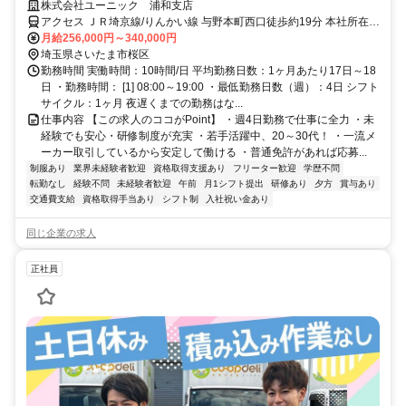
免許があれば9割が未経験スタート。夜勤なしのルート配送です！
株式会社ユーニック 浦和支店
アクセス ＪＲ埼京線/りんかい線 与野本町西口徒歩約19分 本社所在
地：東京都江東区亀戸2-22-17 日本生命亀戸ビル3F
月給256,000円～340,000円
埼玉県さいたま市桜区
勤務時間 実働時間：10時間/日 平均勤務日数：1ヶ月あたり17日～18
日 ・勤務時間： [1] 08:00～19:00 ・最低勤務日数（週）：4日 シフト
サイクル：1ヶ月 夜遅くまでの勤務はな...
仕事内容 【この求人のココがPoint】 ・週4日勤務で仕事に全力 ・未
経験でも安心・研修制度が充実 ・若手活躍中、20～30代！ ・一流メ
ーカー取引しているから安定して働ける ・普通免許があれば応募...
制服あり
業界未経験者歓迎
資格取得支援あり
フリーター歓迎
学歴不問
転勤なし
経験不問
未経験者歓迎
午前
月1シフト提出
研修あり
夕方
賞与あり
交通費支給
資格取得手当あり
シフト制
入社祝い金あり
同じ企業の求人
正社員