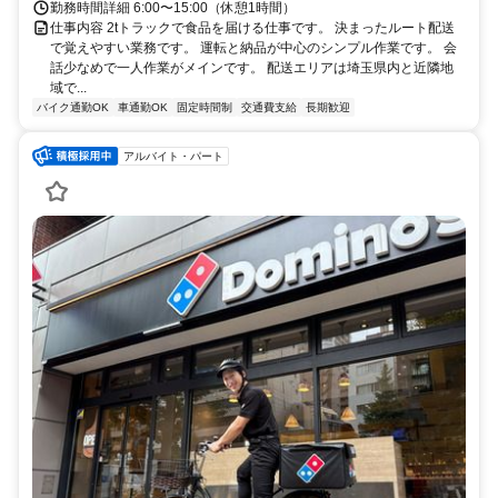
勤務時間詳細 6:00〜15:00（休憩1時間）
仕事内容 2tトラックで食品を届ける仕事です。 決まったルート配送
で覚えやすい業務です。 運転と納品が中心のシンプル作業です。 会
話少なめで一人作業がメインです。 配送エリアは埼玉県内と近隣地
域で...
バイク通勤OK
車通勤OK
固定時間制
交通費支給
長期歓迎
アルバイト・パート