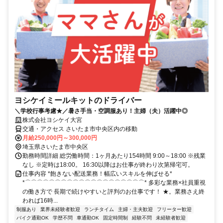
ヨシケイミールキットのドライバー
＼学校行事考慮★／暑さ手当・空調服あり！主婦（夫）活躍中◎
株式会社ヨシケイ大宮
交通・アクセス さいたま市中央区内の移動
月給250,000円～300,000円
埼玉県さいたま市中央区
勤務時間詳細 総労働時間：1ヶ月あたり154時間 9:00～18:00 ※残業
なし ※定時は18:00。 16:30以降はお仕事が終わり次第帰宅可。
仕事内容 *飽きない配送業務！幅広いスキルを伸ばせる*
*⌒⌒⌒⌒⌒⌒⌒⌒⌒⌒⌒⌒⌒⌒⌒⌒⌒⌒⌒⌒* 多彩な業務×社員重視
の働き方で 長期で続けやすいと評判のお仕事です！ ★。業務さえ終
われば16時...
制服あり
業界未経験者歓迎
ランチタイム
主婦・主夫歓迎
フリーター歓迎
バイク通勤OK
学歴不問
車通勤OK
固定時間制
経験不問
未経験者歓迎