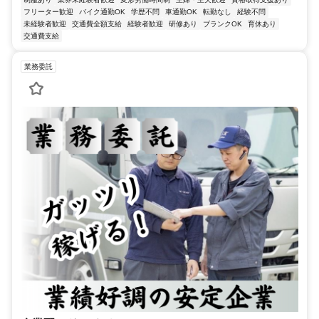
フリーター歓迎
バイク通勤OK
学歴不問
車通勤OK
転勤なし
経験不問
未経験者歓迎
交通費全額支給
経験者歓迎
研修あり
ブランクOK
育休あり
交通費支給
業務委託