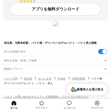
アプリを無料ダウンロード
埼玉県、与野本町駅、バイク便・デリバリーのアルバイト・バイト求人情報
求人の詳細を表示
条件を追加・変更して検索
市区町村を追加・変更
関連キーワード
完全在宅ワーク 全国
シール貼り 在宅
現在地周辺
ガチャガチャ
犬カフェ
埼玉県
駅を追加・変更
バイトTOP
埼玉県
さいたま市
中央区
与野本町駅
バイク便・
埼玉県
すべて
デリバリーのアルバイト・バイト・求人
さいたま市
すべて
職種を追加・変更
JR武蔵野線
西区
北区
大宮区
見沼区
中央区
桜区
浦和区
南区
緑区
岩槻区
新着求人を受け取る
東所沢駅
新座駅
北朝霞駅
西浦和駅
武蔵浦和駅
南浦和駅
東浦和駅
東川口駅
南越谷駅
飲食・フードサービス
川越市
熊谷市
川口市
行田市
秩父市
所沢市
飯能市
加須市
本庄市
東松山市
特徴を追加・変更
越谷レイクタウン駅
吉川駅
吉川美南駅
新三郷駅
三郷駅
飲食・フードサービス
すべて
ヘルプ・お問い合わせ
サイトマップ
利用規約・プライバシーポリシー
春日部市
狭山市
羽生市
鴻巣市
深谷市
上尾市
草加市
越谷市
蕨市
戸田市
入間市
ホールスタッフ
キッチンスタッフ
皿洗い・洗い場
精肉・鮮魚加工
給食調理
人気
[企業]求人広告の掲載相談
JR八高線(八王子～高麗川)
朝霞市
志木市
和光市
新座市
桶川市
久喜市
北本市
八潮市
富士見市
三郷市
蓮田市
雇用形態を追加・変更
パン屋（ベーカリー）
フードカウンター販売員
バー（BAR）・バーテンダー
日払いOK
高校生歓迎
学生歓迎
深夜の仕事
髪型・髪色自由
ひげOK
ネイルOK
金子駅
東飯能駅
高麗川駅
坂戸市
幸手市
鶴ヶ島市
日高市
吉川市
ふじみ野市
白岡市
騎西町
北川辺町
ホーム
マイリスト
メッセージ
マイページ
飲食店補助（開店・閉店準備）
飲食店（店長・マネージャー）
ピアスOK
アルバイト・パート
履歴書不要
オープニングスタッフ
留学生・外国人活躍中
大利根町
北足立郡
入間郡
比企郡
秩父郡
児玉郡
大里郡
南埼玉郡
北葛飾郡
都道府県を変更