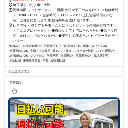
埼玉県さいたま市中央区
勤務時間 シフトサイクル：1週間 土日や平日のみもOK！ ＜勤務時間
＞ 10:00～15:00 ＜営業時間＞ 11:00～23:00 上記営業時間の中か
ら、ご都合に合わせて 出勤時間をお選び頂けます...
仕事内容 ＜昼シフト募集＞こんにちは！ピザーラの採用担当です！
＜こんな方にピッタリ＞ ◆自由なシフトではたらきたい ◆スキマ時
間・かけもちではたらきたい ◆安定して稼ぎたい ▼ ピザーラのデリ
バリー...
制服あり
扶養内勤務OK
社員登用あり
週1日からOK
副業・WワークOK
土日祝のみOK
主婦・主夫歓迎
週1シフト提出
フリーター歓迎
バイク通勤OK
給料前払いOK
シフト自由
学歴不問
車通勤OK
即日勤務OK
職場見学可
学生歓迎
未経験者歓迎
午前
経験者歓迎
同じ企業の求人
業務委託