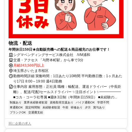
物流・配送
年間休日159日★自動販売機への配送＆商品補充のお仕事です！
シグマベンディングサービス株式会社 /VM浦和
交通・アクセス 「与野本町駅」から車で3分
月給243,500円以上
埼玉県さいたま市桜区
勤務時間詳細 実働時間：1日あたり10時間 平均勤務日数：1ヶ月あた
り17日 8:00～19:00 週4日勤務
仕事内容 雇用形態：正社員 職種：輸配送、運送ドライバー（中長距
離）、配送/宅配/セールスドライバー ✨注目ポイント✨━━━━━━
■コカ・コーラ社専属 ■週休3日制（年間休日159日） ■未経験の...
制服あり
業界未経験者歓迎
資格取得支援あり
バイク通勤OK
学歴不問
車通勤OK
固定時間制
未経験者歓迎
午前
研修あり
夕方
賞与あり
ブランクOK
交通費支給
同じ企業の求人