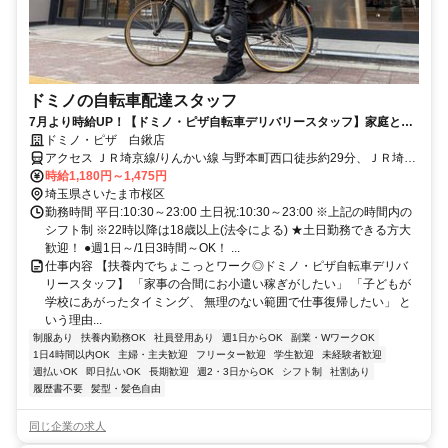
ドミノの自転車配達スタッフ
7月より時給UP！【ドミノ・ピザ自転車デリバリースタッフ】家庭との
両立・扶養内・短時間勤務OK！
ドミノ・ピザ 白鍬店
アクセス ＪＲ埼京線/りんかい線 与野本町西口徒歩約29分、ＪＲ埼京
線/りんかい線 北与野北口徒歩約31分、ＪＲ宇都宮線〔東北本線〕・
時給1,180円～1,475円
ＪＲ上野東京ライン/ＪＲ高崎線 さいたま新都心西口徒歩約38分 最寄
埼玉県さいたま市桜区
駅：JR埼京線 与野本町駅
勤務時間 平日:10:30～23:00 土日祝:10:30～23:00 ※上記の時間内の
シフト制 ※22時以降は18歳以上(法令による) ★土日勤務できる方大
歓迎！ ●週1日～/1日3時間～OK！ ...
仕事内容 【扶養内でちょこっとワーク◎ドミノ・ピザ自転車デリバ
リースタッフ】 「家事の合間にお小遣い稼ぎがしたい」 「子どもが
学校にあがったタイミング、 無理のない範囲で仕事復帰したい」 と
いう理由...
制服あり
扶養内勤務OK
社員登用あり
週1日からOK
副業・WワークOK
1日4時間以内OK
主婦・主夫歓迎
フリーター歓迎
学生歓迎
未経験者歓迎
週払いOK
即日払いOK
長期歓迎
週2・3日からOK
シフト制
社割あり
履歴書不要
髪型・髪色自由
同じ企業の求人