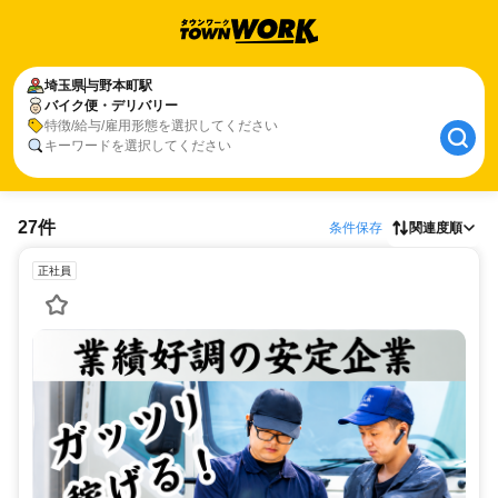
埼玉県
与野本町駅
バイク便・デリバリー
特徴/給与/雇用形態を選択してください
キーワードを選択してください
27件
条件保存
関連度順
正社員