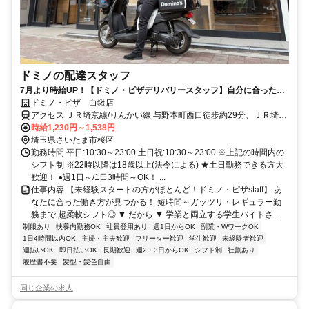
ドミノの配達スタッフ
7月より時給UP！【ドミノ・ピザデリバリースタッフ】自分に合った働
き方が可能★ガッツリもOK
ドミノ・ピザ 白鍬店
アクセス ＪＲ埼京線/りんかい線 与野本町西口徒歩約29分、ＪＲ埼京
線/りんかい線 北与野北口徒歩約31分、ＪＲ宇都宮線〔東北本線〕・
時給1,230円～1,538円
ＪＲ上野東京ライン/ＪＲ高崎線 さいたま新都心西口徒歩約38分 最寄
埼玉県さいたま市桜区
駅：JR埼京線 与野本町駅
勤務時間 平日:10:30～23:00 土日祝:10:30～23:00 ※上記の時間内の
シフト制 ※22時以降は18歳以上(法令による) ★土日勤務できる方大
歓迎！ ●週1日～/1日3時間～OK！ ...
仕事内容 【未経験スタートの方がほとんど！ドミノ・ピザstaff】 あ
なたに合った働き方が見つかる！ 短時間～ガッツリ・レギュラー勤
務まで 超柔軟シフト◎ ▼ だから ▼ 学業と両立する学生バイトさ...
制服あり
扶養内勤務OK
社員登用あり
週1日からOK
副業・WワークOK
1日4時間以内OK
主婦・主夫歓迎
フリーター歓迎
学生歓迎
未経験者歓迎
週払いOK
即日払いOK
長期歓迎
週2・3日からOK
シフト制
社割あり
履歴書不要
髪型・髪色自由
同じ企業の求人