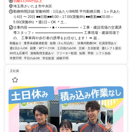
日給13,500円以上
埼玉県さいたま市中央区
勤務時間詳細 実働時間：1日あたり8時間 平均勤務日数：1ヶ月あた
り4日 〜 20日 ■■日勤■■8:00～17:00(実働8h) ■■夜勤■■20:00～
5:00(実働8h) ＊週1日～OK ＊土...
仕事内容 ═══════⋆⋆★⋆⋆═══════ ＜工事・建設現場の交通誘
導スタッフ＞ ══════════════════ 工事現場・建築現場で
の、 工事車両や歩行者の誘導をお任せします！ ⏩ 超...
制服あり
業界未経験者歓迎
短期（3ヵ月以内）
扶養内勤務OK
社員登用あり
週1日からOK
副業・WワークOK
土日祝のみOK
主婦・主夫歓迎
週1シフト提出
60代も応募可
資格取得支援あり
フリーター歓迎
短期
早朝
シフト自由
学歴不問
平日のみOK
学生歓迎
経験不問
正社員