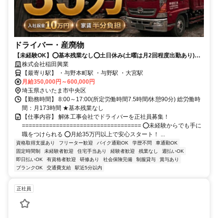
ドライバー・産廃物
【未経験OK】⭕基本残業なし⭕土日休み(土曜は月2回程度出勤あり)⭕
長期休暇あり⭕寮・社宅完備＆住宅手当あり
株式会社稲田興業
【最寄り駅】 ・与野本町駅 ・与野駅 ・大宮駅
月給350,000円～600,000円
埼玉県さいたま市中央区
【勤務時間】 8:00～17:00(所定労働時間7.5時間/休憩90分) 総労働時
間：月173時間 ★基本残業なし
【仕事内容】 解体工事会社でドライバーを正社員募集！
=================================== ⭕未経験からでも手に
職をつけられる ⭕月給35万円以上で安心スタート！ ...
資格取得支援あり
フリーター歓迎
バイク通勤OK
学歴不問
車通勤OK
固定時間制
未経験者歓迎
住宅手当あり
経験者歓迎
残業なし
週払いOK
即日払いOK
有資格者歓迎
研修あり
社会保険完備
制服貸与
賞与あり
ブランクOK
交通費支給
駅近5分以内
正社員