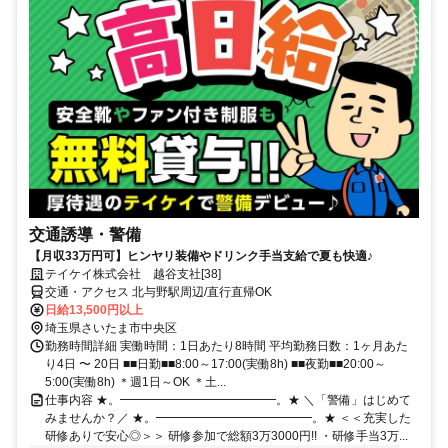
交通誘導・警備
【月収33万円可】ヒンヤリ装備やドリンク手当支給で夏も快適♪
テイケイ株式会社 越谷支社[38]
交通・アクセス 北与野駅周辺/直行直帰OK
日給13,500円以上
埼玉県さいたま市中央区
勤務時間詳細 実働時間：1日あたり8時間 平均勤務日数：1ヶ月あた
り4日 〜 20日 ■■日勤■■8:00～17:00(実働8h) ■■夜勤■■20:00～
5:00(実働8h) ＊週1日～OK ＊土...
仕事内容 ★。━━━━━━━━━━━━━。★ ＼「警備」はじめて
みませんか？／ ★。━━━━━━━━━━━━━。★ ＜＜充実した
研修ありで安心◎＞＞ 研修参加で総額3万3000円!! ・研修手当3万...