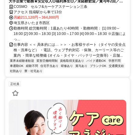
大手企業で勤務★安定収入◎福利厚生◎／未経験歓迎／賞与年2回／月9
～12日休み+休暇制度も充実◎／サービス残業無し
COSMO セルフ&カーケアステーション三条
アクセス 指扇駅から車で13分
月給211,120円～364,000円
埼玉県さいたま市西区
勤務時間 総労働時間：1週あたり40時間 ・勤務時間： [1] 09:00～
18:00 [2] 09:30～18:30 [3] 10:00～17:00 [4] 09:00～18:30 ※店舗によ
っ...
仕事内容 ＜＜ 具体的には… ＞＞ ・お客様サポート（タイヤの安全点
検・洗車など） ・電話、ウェブ予約対応 ・保険、カーリース等のご
案内 ・簡単な軽整備 (オイル・タイヤ・バッテリー交換等) ・店舗...
業界未経験者歓迎
変形労働時間制
資格取得支援あり
バイク通勤OK
学歴不問
車通勤OK
経験不問
住宅手当あり
研修あり
賞与あり
ブランクOK
交通費支給
社割あり
寮・社宅あり
正社員