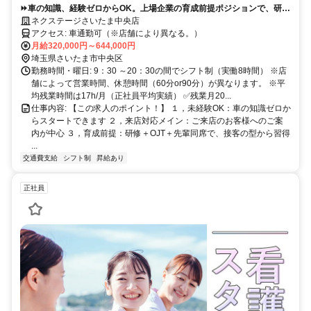
⏩️車の知識、経験ゼロからOK。上場企業の育成前提ポジションで、研修
＋先輩同席で接客の型から学べます。
ネクステージさいたま中央店
アクセス: 車通勤可（※店舗により異なる。）
月給320,000円～644,000円
埼玉県さいたま市中央区
勤務時間・曜日: 9：30 ～20：30の間でシフト制（実働8時間） ※店
舗によって営業時間、休憩時間（60分or90分）が異なります。 ※平
均残業時間は17h/月（正社員平均実績） ✅残業月20...
仕事内容: 【この求人のポイント！】 １，未経験OK：車の知識ゼロか
らスタートできます ２，来店対応メイン：ご来店のお客様へのご案
内が中心 ３，育成前提：研修＋OJT＋先輩同席で、接客の型から習得
...
交通費支給
シフト制
昇給あり
正社員