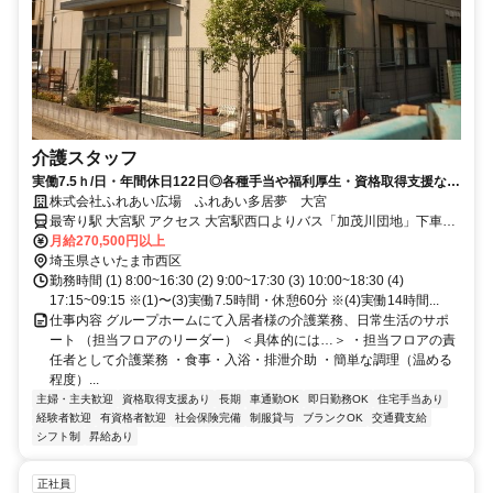
介護スタッフ
実働7.5ｈ/日・年間休日122日◎各種手当や福利厚生・資格取得支援など
充実待遇！
株式会社ふれあい広場 ふれあい多居夢 大宮
最寄り駅 大宮駅 アクセス 大宮駅西口よりバス「加茂川団地」下車徒
歩7分
月給270,500円以上
埼玉県さいたま市西区
勤務時間 (1) 8:00~16:30 (2) 9:00~17:30 (3) 10:00~18:30 (4)
17:15~09:15 ※(1)〜(3)実働7.5時間・休憩60分 ※(4)実働14時間...
仕事内容 グループホームにて入居者様の介護業務、日常生活のサポ
ート （担当フロアのリーダー） ＜具体的には…＞ ・担当フロアの責
任者として介護業務 ・食事・入浴・排泄介助 ・簡単な調理（温める
程度）...
主婦・主夫歓迎
資格取得支援あり
長期
車通勤OK
即日勤務OK
住宅手当あり
経験者歓迎
有資格者歓迎
社会保険完備
制服貸与
ブランクOK
交通費支給
シフト制
昇給あり
正社員