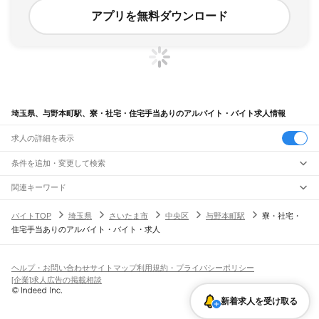
アプリを無料ダウンロード
埼玉県、与野本町駅、寮・社宅・住宅手当ありのアルバイト・バイト求人情報
求人の詳細を表示
条件を追加・変更して検索
市区町村を追加・変更
関連キーワード
完全在宅ワーク 全国
シール貼り 在宅
現在地周辺
ガチャガチャ
犬カフェ
埼玉県
駅を追加・変更
バイトTOP
埼玉県
さいたま市
中央区
与野本町駅
寮・社宅・
埼玉県
すべて
住宅手当ありのアルバイト・バイト・求人
さいたま市
すべて
職種を追加・変更
JR武蔵野線
西区
北区
大宮区
見沼区
中央区
桜区
浦和区
南区
緑区
岩槻区
東所沢駅
新座駅
北朝霞駅
西浦和駅
武蔵浦和駅
南浦和駅
東浦和駅
東川口駅
南越谷駅
飲食・フードサービス
川越市
熊谷市
川口市
行田市
秩父市
所沢市
飯能市
加須市
本庄市
東松山市
特徴を追加・変更
越谷レイクタウン駅
吉川駅
吉川美南駅
新三郷駅
三郷駅
飲食・フードサービス
すべて
ヘルプ・お問い合わせ
サイトマップ
利用規約・プライバシーポリシー
春日部市
狭山市
羽生市
鴻巣市
深谷市
上尾市
草加市
越谷市
蕨市
戸田市
入間市
ホールスタッフ
キッチンスタッフ
皿洗い・洗い場
精肉・鮮魚加工
給食調理
人気
[企業]求人広告の掲載相談
JR八高線(八王子～高麗川)
朝霞市
志木市
和光市
新座市
桶川市
久喜市
北本市
八潮市
富士見市
三郷市
蓮田市
雇用形態を追加・変更
パン屋（ベーカリー）
フードカウンター販売員
バー（BAR）・バーテンダー
日払いOK
高校生歓迎
学生歓迎
深夜の仕事
髪型・髪色自由
ひげOK
ネイルOK
金子駅
東飯能駅
高麗川駅
坂戸市
幸手市
鶴ヶ島市
日高市
吉川市
ふじみ野市
白岡市
騎西町
北川辺町
飲食店補助（開店・閉店準備）
飲食店（店長・マネージャー）
新着求人を受け取る
ピアスOK
アルバイト・パート
履歴書不要
オープニングスタッフ
留学生・外国人活躍中
大利根町
北足立郡
入間郡
比企郡
秩父郡
児玉郡
大里郡
南埼玉郡
北葛飾郡
都道府県を変更
営業・販売
JR八高線(高麗川～高崎)
勤務期間
正社員