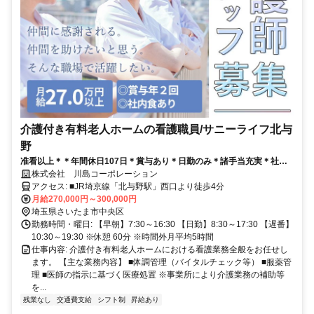
介護付き有料老人ホームの看護職員/サニーライフ北与
野
准看以上＊＊年間休日107日＊賞与あり＊日勤のみ＊諸手当充実＊社内
食あり＊介護大手企業で資格を活かしてキャリアアップしませんか？
株式会社 川島コーポレーション
アクセス: ■JR埼京線「北与野駅」西口より徒歩4分
月給270,000円～300,000円
埼玉県さいたま市中央区
勤務時間・曜日: 【早朝】7:30～16:30 【日勤】8:30～17:30 【遅番】
10:30～19:30 ※休憩 60分 ※時間外月平均5時間
仕事内容: 介護付き有料老人ホームにおける看護業務全般をお任せし
ます。 【主な業務内容】 ■体調管理（バイタルチェック等） ■服薬管
理 ■医師の指示に基づく医療処置 ※事業所により介護業務の補助等
を...
残業なし
交通費支給
シフト制
昇給あり