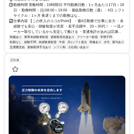
勤務時間 実働時間：10時間/日 平均勤務日数：1ヶ月あたり17日～18
日 ・勤務時間： [1] 08:00～19:00 ・最低勤務日数（週）：4日 シフト
サイクル：1ヶ月 夜遅くまでの勤務はな...
仕事内容 【この求人のココがPoint】 ・週4日勤務で仕事に全力 ・未
経験でも安心・研修制度が充実 ・若手活躍中、20～30代！ ・一流メ
ーカー取引しているから安定して働ける ・普通免許があれば応募...
制服あり
業界未経験者歓迎
資格取得支援あり
フリーター歓迎
学歴不問
転勤なし
経験不問
未経験者歓迎
午前
月1シフト提出
研修あり
夕方
賞与あり
交通費支給
資格取得手当あり
シフト制
入社祝い金あり
正社員