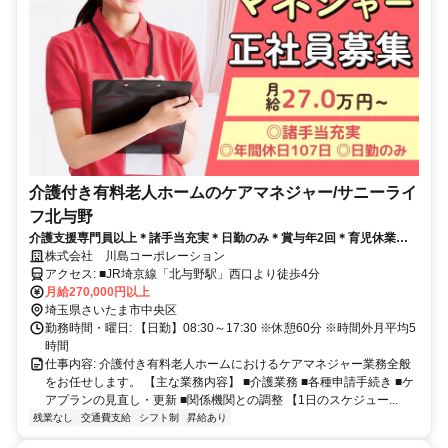
介護付き有料老人ホームのケアマネジャー/サニーライ
フ北与野
介護支援専門員以上＊諸手当充実＊日勤のみ＊賞与年2回＊育児休業取
得実績あり＊社内食あり＊安定した大手企業で働きませんか？
株式会社 川島コーポレーション
アクセス: ■JR埼京線「北与野駅」西口より徒歩4分
月給270,000円以上
埼玉県さいたま市中央区
勤務時間・曜日: 【日勤】08:30～17:30 ※休憩60分 ※時間外月平均5
時間
仕事内容: 介護付き有料老人ホームにおけるケアマネジャー業務全般
をお任せします。 【主な業務内容】 ■介護業務 ■各種申請手続き ■ケ
アプランの見直し・更新 ■関係機関との調整 【1日のスケジュー...
残業なし
交通費支給
シフト制
昇給あり