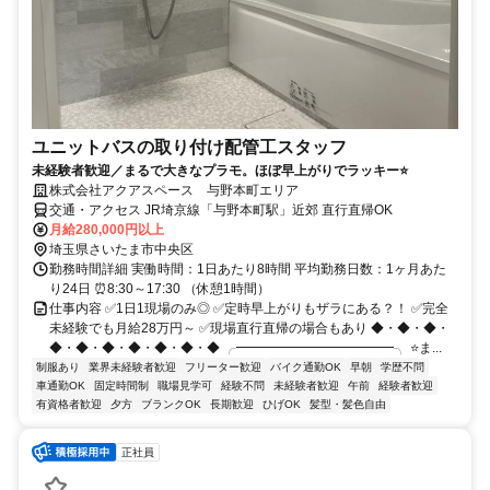
ユニットバスの取り付け配管工スタッフ
未経験者歓迎／まるで大きなプラモ。ほぼ早上がりでラッキー⭐
株式会社アクアスペース 与野本町エリア
交通・アクセス JR埼京線「与野本町駅」近郊 直行直帰OK
月給280,000円以上
埼玉県さいたま市中央区
勤務時間詳細 実働時間：1日あたり8時間 平均勤務日数：1ヶ月あた
り24日 ⏰8:30～17:30 （休憩1時間）
仕事内容 ✅1日1現場のみ◎ ✅定時早上がりもザラにある？！ ✅完全
未経験でも月給28万円～ ✅現場直行直帰の場合もあり ◆・◆・◆・
◆・◆・◆・◆・◆・◆・◆ ╭━━━━━━━━━━━━╮ ⭐ま...
制服あり
業界未経験者歓迎
フリーター歓迎
バイク通勤OK
早朝
学歴不問
車通勤OK
固定時間制
職場見学可
経験不問
未経験者歓迎
午前
経験者歓迎
有資格者歓迎
夕方
ブランクOK
長期歓迎
ひげOK
髪型・髪色自由
正社員