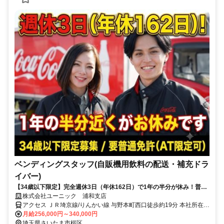
ベンディングスタッフ(自販機用飲料の配送・補充ドラ
イバー)
【34歳以下限定】完全週休3日（年休162日）で1年の半分が休み！普通
免許があれば9割が未経験スタート。夜勤なしのルート配送です！
株式会社ユーニック 浦和支店
アクセス ＪＲ埼京線/りんかい線 与野本町西口徒歩約19分 本社所在
地：東京都江東区亀戸2-22-17 日本生命亀戸ビル3F
月給256,000円～340,000円
埼玉県さいたま市桜区