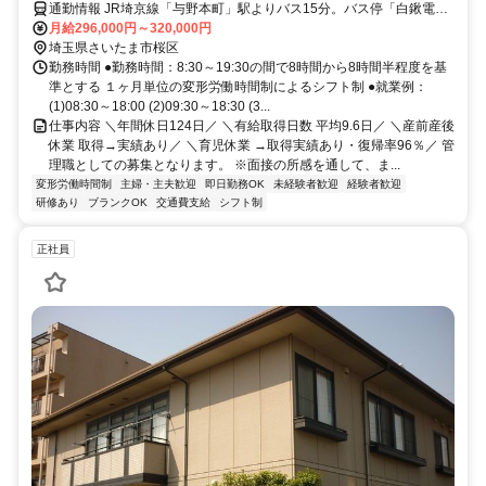
通勤情報 JR埼京線「与野本町」駅よりバス15分。バス停「白鍬電建
住宅」より徒歩3分 ・「大宮駅西口」よりバス20分。バス停「八王子
月給296,000円～320,000円
庚申堂」より徒歩3分
埼玉県さいたま市桜区
勤務時間 ●勤務時間：8:30～19:30の間で8時間から8時間半程度を基
準とする １ヶ月単位の変形労働時間制によるシフト制 ●就業例：
(1)08:30～18:00 (2)09:30～18:30 (3...
仕事内容 ＼年間休日124日／ ＼有給取得日数 平均9.6日／ ＼産前産後
休業 取得→実績あり／ ＼育児休業 →取得実績あり・復帰率96％／ 管
理職としての募集となります。 ※面接の所感を通して、ま...
変形労働時間制
主婦・主夫歓迎
即日勤務OK
未経験者歓迎
経験者歓迎
研修あり
ブランクOK
交通費支給
シフト制
正社員