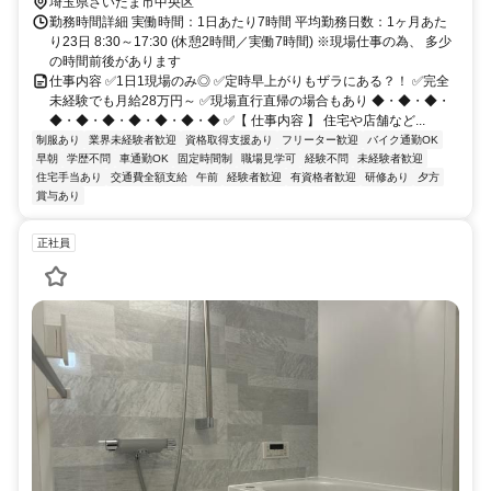
埼玉県さいたま市中央区
勤務時間詳細 実働時間：1日あたり7時間 平均勤務日数：1ヶ月あた
り23日 8:30～17:30 (休憩2時間／実働7時間) ※現場仕事の為、 多少
の時間前後があります
仕事内容 ✅1日1現場のみ◎ ✅定時早上がりもザラにある？！ ✅完全
未経験でも月給28万円～ ✅現場直行直帰の場合もあり ◆・◆・◆・
◆・◆・◆・◆・◆・◆・◆ ✅【 仕事内容 】 住宅や店舗など...
制服あり
業界未経験者歓迎
資格取得支援あり
フリーター歓迎
バイク通勤OK
早朝
学歴不問
車通勤OK
固定時間制
職場見学可
経験不問
未経験者歓迎
住宅手当あり
交通費全額支給
午前
経験者歓迎
有資格者歓迎
研修あり
夕方
賞与あり
正社員