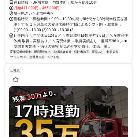
通勤情報 ・JR埼京線「与野本町」駅から徒歩10分
月給417,000円～465,000円
埼玉県さいたま市中央区
勤務時間 ・勤務時間：9:00～19:30の間で8時間から8時間半程度を基
準とする １ヶ月単位の変形労働時間制によるシフト制 ・就業例：
(1)09:00～18:00 (2)09:00～18:30 (3...
仕事内容 ＼年間休日124日／ ＼有給取得日数 平均9.6日／ ＼産前産後
休業 取得→実績あり／ ＼育児休業 →取得実績あり・復帰率96％／ ■
訪問看護業務 ・病状の観察 病気の症状や血圧、体温、脈...
変形労働時間制
即日勤務OK
未経験者歓迎
経験者歓迎
研修あり
制服貸与
ブランクOK
交通費支給
シフト制
正社員