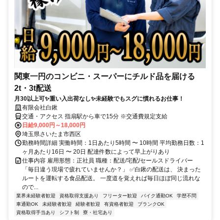
関東一円のコンビニ・スーパーにチルド品を届ける
2t・3t配送
月30以上可✨重い入出荷なし✨未経験でもスグに慣れるお仕事！
有限会社白鍬
交通・アクセス 指扇駅から車で15分 ※交通費規定支給
日給9,000円～18,000円
埼玉県さいたま市西区
勤務時間詳細 実働時間：1日あたり5時間 〜 10時間 平均勤務日数：1
ヶ月あたり16日 〜 20日 配達件数によって早上がりあり
仕事内容 雇用形態：正社員 職種：配送/宅配/セールスドライバー
「毎日違う現場で疲れていませんか？」 ✅白鍬の配送は、 決まった
ルートを運転する食品配送。 一度道を覚えれば毎日ほぼ同じ流れな
ので...
業界未経験者歓迎
資格取得支援あり
フリーター歓迎
バイク通勤OK
学歴不問
車通勤OK
未経験者歓迎
経験者歓迎
有資格者歓迎
ブランクOK
資格取得手当あり
シフト制
寮・社宅あり