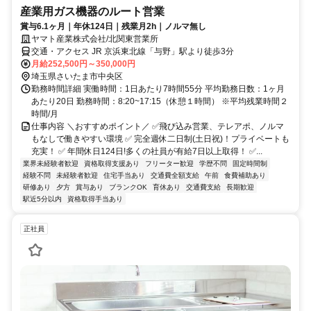
産業用ガス機器のルート営業
賞与6.1ヶ月｜年休124日｜残業月2h｜ノルマ無し
ヤマト産業株式会社/北関東営業所
交通・アクセス JR 京浜東北線「与野」駅より徒歩3分
月給252,500円～350,000円
埼玉県さいたま市中央区
勤務時間詳細 実働時間：1日あたり7時間55分 平均勤務日数：1ヶ月
あたり20日 勤務時間：8:20~17:15（休憩１時間） ※平均残業時間２
時間/月
仕事内容 ＼おすすめポイント／ ✅飛び込み営業、テレアポ、ノルマ
もなしで働きやすい環境 ✅️ 完全週休二日制(土日祝)！プライベートも
充実！ ✅️ 年間休日124日!多くの社員が有給7日以上取得！ ✅...
業界未経験者歓迎
資格取得支援あり
フリーター歓迎
学歴不問
固定時間制
経験不問
未経験者歓迎
住宅手当あり
交通費全額支給
午前
食費補助あり
研修あり
夕方
賞与あり
ブランクOK
育休あり
交通費支給
長期歓迎
駅近5分以内
資格取得手当あり
正社員