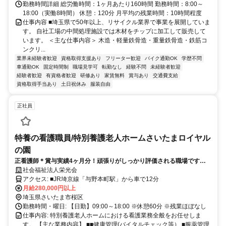
勤務時間詳細 総労働時間：1ヶ月あたり160時間 勤務時間：8:00～
18:00（実働8時間） 休憩：120分 月平均の残業時間：10時間程度
仕事内容 ■埼玉県で50年以上、リサイクル業界で事業を展開していま
す。 自社工場の中間処理施設では木材をチップに加工して販売して
います。 ＜主な仕事内容＞ 木造・軽量鉄骨造・重量鉄骨造・鉄筋コ
ンクリ...
業界未経験者歓迎
資格取得支援あり
フリーター歓迎
バイク通勤OK
学歴不問
車通勤OK
固定時間制
職場見学可
転勤なし
経験不問
未経験者歓迎
経験者歓迎
有資格者歓迎
研修あり
家賃無料
賞与あり
交通費支給
資格取得手当あり
土日祝休み
服装自由
正社員
特養の看護職員/特別養護老人ホームさいたまロイヤル
の園
正看護師＊賞与実績4ヶ月分！頑張りがしっかり評価される職場です＊
ブランク有も安心の研修充実♪
社会福祉法人栄光会
アクセス: ■JR埼京線「与野本町駅」から車で12分
月給280,000円以上
埼玉県さいたま市桜区
勤務時間・曜日: 【日勤】09:00～18:00 ※休憩60分 ※残業ほぼなし
仕事内容: 特別養護老人ホームにおける看護業務全般をお任せしま
す。 【主な業務内容】 ■■健康管理(バイタルチェック等） ■服薬管理