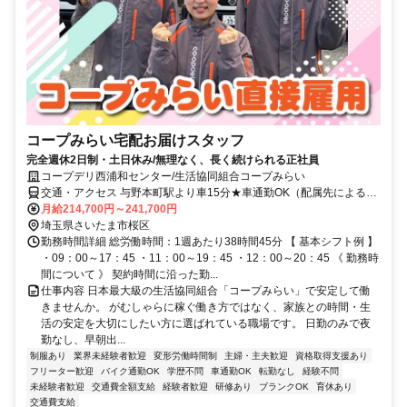
コープみらい宅配お届けスタッフ
完全週休2日制・土日休み/無理なく、長く続けられる正社員
コープデリ西浦和センター/生活協同組合コープみらい
交通・アクセス 与野本町駅より車15分★車通勤OK（配属先による）
※配属先は、入職時期や各センターの人員状況を踏まえ、本人の希望
月給214,700円～241,700円
を考慮した上で、募集場所を含む通勤可能な範囲のセンターから決定
埼玉県さいたま市桜区
します。
勤務時間詳細 総労働時間：1週あたり38時間45分 【 基本シフト例 】
・09：00～17：45 ・11：00～19：45 ・12：00～20：45 《 勤務時
間について 》 契約時間に沿った勤...
仕事内容 日本最大級の生活協同組合「コープみらい」で安定して働
きませんか。 がむしゃらに稼ぐ働き方ではなく、家族との時間・生
活の安定を大切にしたい方に選ばれている職場です。 日勤のみで夜
勤なし、早朝出...
制服あり
業界未経験者歓迎
変形労働時間制
主婦・主夫歓迎
資格取得支援あり
フリーター歓迎
バイク通勤OK
学歴不問
車通勤OK
転勤なし
経験不問
未経験者歓迎
交通費全額支給
経験者歓迎
研修あり
ブランクOK
育休あり
交通費支給