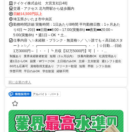
テイケイ株式会社 大宮支社[148]
交通・アクセス 北与野駅から徒歩圏内
日給14,500円以上
埼玉県さいたま市中央区
勤務時間詳細 実働時間：1日あたり8時間 平均勤務日数：1ヶ月あた
り4日 〜 20日 ■■日勤■■8:00～17:00(実働8h) ■■夜勤■■20:00～
5:00(実働8h) ＊週1日～OK ＊土...
仕事内容 ＼✨未経験・ブランク・無資格✨／ ＼✨誰でも＜高日給スタ
ート＞✨／ ・┏━━━━━━━━━━━━━┓・ ・┃☆日勤…-日給
1万3000円～ ┃・ ・┃┗ 月収【32万5000円】可 ┃・ ・...
制服あり
業界未経験者歓迎
短期（3ヵ月以内）
扶養内勤務OK
社員登用あり
週1日からOK
副業・WワークOK
土日祝のみOK
主婦・主夫歓迎
週1シフト提出
60代も応募可
資格取得支援あり
フリーター歓迎
短期
早朝
シフト自由
学歴不問
平日のみOK
学生歓迎
経験不問
同じ企業の求人
アルバイト・パート