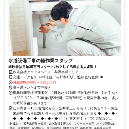
水道設備工事の軽作業スタッフ
経験者は月給35万円スタート♪独立して活躍する人多数！
株式会社アクアスペース 与野本町エリア
交通・アクセス JR埼京線「与野本町駅」近郊 直行直帰OK
月給280,000円～350,000円
埼玉県さいたま市中央区
勤務時間詳細 実働時間：1日あたり7時間 平均勤務日数：1ヶ月あた
り23日 8:30～17:30 (休憩2時間／実働7時間) ※現場仕事の為、 多少
の時間前後があります
仕事内容 ✅1日1現場のみ◎ ✅定時早上がりもザラにある？！ ✅完全
未経験でも月給28万円～ ✅現場直行直帰の場合もあり ◆・◆・◆・
◆・◆・◆・◆・◆・◆・◆ ✅【 仕事内容 】 住宅や店舗など...
制服あり
業界未経験者歓迎
資格取得支援あり
フリーター歓迎
バイク通勤OK
早朝
学歴不問
車通勤OK
固定時間制
職場見学可
経験不問
未経験者歓迎