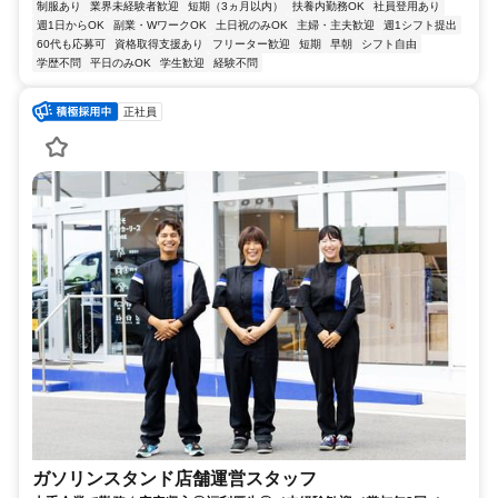
制服あり
業界未経験者歓迎
短期（3ヵ月以内）
扶養内勤務OK
社員登用あり
週1日からOK
副業・WワークOK
土日祝のみOK
主婦・主夫歓迎
週1シフト提出
60代も応募可
資格取得支援あり
フリーター歓迎
短期
早朝
シフト自由
学歴不問
平日のみOK
学生歓迎
経験不問
正社員
ガソリンスタンド店舗運営スタッフ