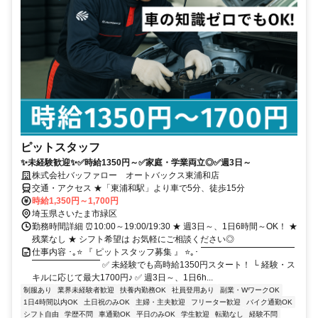
ピットスタッフ
✨未経験歓迎✨✅時給1350円～✅家庭・学業両立◎✅週3日～
株式会社バッファロー オートバックス東浦和店
交通・アクセス ★「東浦和駅」より車で5分、徒歩15分
時給1,350円～1,700円
埼玉県さいたま市緑区
勤務時間詳細 ⏰10:00～19:00/19:30 ★ 週3日～、1日6時間～OK！ ★
残業なし ★ シフト希望は お気軽にご相談ください◎
仕事内容 ･｡⭐ 『 ピットスタッフ募集 』 ⭐｡･ ￣￣￣￣￣￣￣￣￣￣￣
￣￣￣￣￣￣￣￣ ✅ 未経験でも高時給1350円スタート！ └ 経験・ス
キルに応じて最大1700円♪ ✅ 週3日～、1日6h...
制服あり
業界未経験者歓迎
扶養内勤務OK
社員登用あり
副業・WワークOK
1日4時間以内OK
土日祝のみOK
主婦・主夫歓迎
フリーター歓迎
バイク通勤OK
シフト自由
学歴不問
車通勤OK
平日のみOK
学生歓迎
転勤なし
経験不問