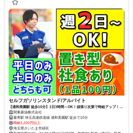
セルフガソリンスタンド/アルバイト
【浦和美園駅 徒歩10分】1日3時間～OK！頑張り次第で時給アップ！未
経験歓迎／給油業務ほぼなし
関東菱油株式会社
最寄駅 埼玉高速鉄道線 浦和美園駅 徒歩で10分
時給1,200円以上
埼玉県さいたま市緑区