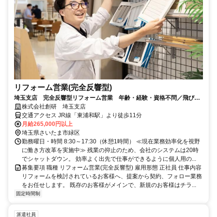
リフォーム営業(完全反響型)
埼玉支店 完全反響型リフォーム営業 年齢・経験・資格不問／飛び込
み、テレアポ営業等の新規開拓一切なし
株式会社創研 埼玉支店
交通アクセス JR線「東浦和駅」より徒歩11分
月給265,000円以上
埼玉県さいたま市緑区
勤務曜日・時間 8:30～17:30（休憩1時間） ≪現在業務効率化を視野
に働き方改革を実施中≫ 残業の抑止のため、会社のシステムは20時
でシャットダウン。 効率よく出先で仕事ができるように個人用の...
募集要項 職種 リフォーム営業(完全反響型) 雇用形態 正社員 仕事内容
リフォームを検討されているお客様へ、提案から契約、フォロー業務
をお任せします。 既存のお客様がメインで、新規のお客様はチラ...
固定時間制
派遣社員