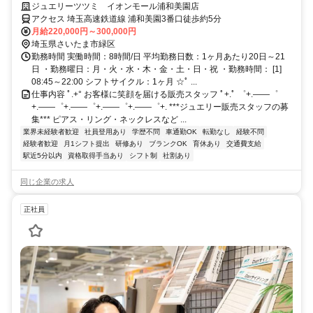
年休119日☆残業月5h◎
ジュエリーツツミ イオンモール浦和美園店
アクセス 埼玉高速鉄道線 浦和美園3番口徒歩約5分
月給220,000円～300,000円
埼玉県さいたま市緑区
勤務時間 実働時間：8時間/日 平均勤務日数：1ヶ月あたり20日～21
日 ・勤務曜日：月・火・水・木・金・土・日・祝 ・勤務時間： [1]
08:45～22:00 シフトサイクル：1ヶ月 ☆ﾟ ...
仕事内容 ﾟ.+° お客様に笑顔を届ける販売スタッフ ﾟ+.ﾟ ゜+.――゜
+.――゜+.――゜+.――゜+.――゜+. ***ジュエリー販売スタッフの募
集*** ピアス・リング・ネックレスなど ...
業界未経験者歓迎
社員登用あり
学歴不問
車通勤OK
転勤なし
経験不問
経験者歓迎
月1シフト提出
研修あり
ブランクOK
育休あり
交通費支給
駅近5分以内
資格取得手当あり
シフト制
社割あり
同じ企業の求人
正社員