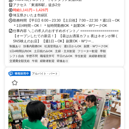
アクセス 「東浦和駅」徒歩2分
時給1,141円～1,426円
埼玉県さいたま市緑区
勤務時間 【平日】6:00～23:30 【土日祝】7:00～22:30 ＊週1日～OK
＊1日4時間～OK！ ＊短時間勤務OK ＊副業OK・WワークOK
仕事内容 ＼この求人のおすすめポイント／ ===================
【オープンしたての新店！】 【昼はお洒落カフェ 夜はネオンが輝く
SNS映えのお店】 【週1日～OK】副業OK・Wワー...
制服あり
扶養内勤務OK
社員登用あり
週1日からOK
副業・WワークOK
1日4時間以内OK
土日祝のみOK
主婦・主夫歓迎
フリーター歓迎
早朝
シフト自由
学歴不問
職場見学可
平日のみOK
学生歓迎
未経験者歓迎
交通費全額支給
午前
経験者歓迎
研修あり
アルバイト・パート