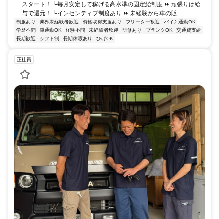
スタート！ └毎月安定して稼げる高水準の固定給制度 ⏩ 頑張りは給
与で還元！ └インセンティブ制度あり ⏩ 未経験から車の販...
制服あり
業界未経験者歓迎
資格取得支援あり
フリーター歓迎
バイク通勤OK
学歴不問
車通勤OK
経験不問
未経験者歓迎
研修あり
ブランクOK
交通費支給
長期歓迎
シフト制
長期休暇あり
ひげOK
正社員