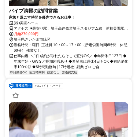
パイプ清掃の訪問営業
家族と過ごす時間を優先できるお仕事！
(株)美園ベース
アクセス: ■最寄り駅：埼玉高速鉄道埼玉スタジアム線 浦和美園駅
月給270,000円
徒歩15分 ■自動車通勤OK（社用車での通勤もOKです）
埼玉県さいたま市緑区
勤務時間・曜日: 正社員 10：00～17：00（所定労働時間6時間 休憩
60分） 残業なし
仕事内容: ＼1件成約が取れたらそこで直帰OK／ ◆年間休日127日 ◆
年末年始・GWなど長期休暇あり ◆希望者は週休4日もOK ◆有給消化
率100％◎ ◆6時間勤務時│17時退社│残業ゼロ ご自...
即日勤務OK
固定時間制
残業なし
交通費支給
アルバイト・パート