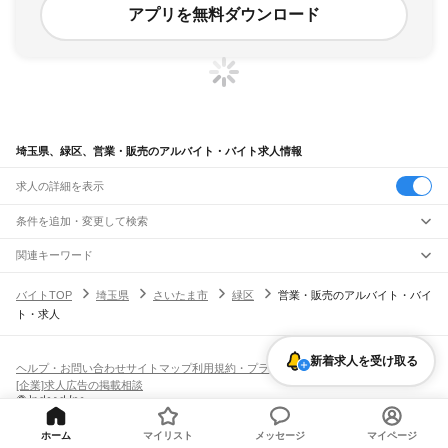
アプリを無料ダウンロード
埼玉県、緑区、営業・販売のアルバイト・バイト求人情報
求人の詳細を表示
条件を追加・変更して検索
市区町村を追加・変更
関連キーワード
埼玉県 さいたま市 緑区 営業・販売 三室
埼玉県 さいたま市 営業・販売 小売業
埼玉県
駅を追加・変更
バイトTOP
埼玉県
さいたま市
緑区
営業・販売のアルバイト・バイ
埼玉県 さいたま市 緑区 仕事
埼玉県 さいたま市 緑区 営業・販売 土日祝休み
埼玉県
すべて
ト・求人
埼玉県 さいたま市 緑区 仕分け
さいたま市
すべて
職種を追加・変更
JR武蔵野線
西区
北区
大宮区
見沼区
中央区
桜区
浦和区
南区
緑区
岩槻区
東所沢駅
新座駅
北朝霞駅
西浦和駅
武蔵浦和駅
南浦和駅
東浦和駅
東川口駅
南越谷駅
飲食・フードサービス
川越市
熊谷市
川口市
行田市
秩父市
所沢市
飯能市
加須市
本庄市
東松山市
特徴を追加・変更
越谷レイクタウン駅
吉川駅
吉川美南駅
新三郷駅
三郷駅
新着求人を受け取る
飲食・フードサービス
すべて
ヘルプ・お問い合わせ
サイトマップ
利用規約・プライバシーポリシー
春日部市
狭山市
羽生市
鴻巣市
深谷市
上尾市
草加市
越谷市
蕨市
戸田市
入間市
ホールスタッフ
キッチンスタッフ
皿洗い・洗い場
精肉・鮮魚加工
給食調理
人気
[企業]求人広告の掲載相談
JR八高線(八王子～高麗川)
朝霞市
志木市
和光市
新座市
桶川市
久喜市
北本市
八潮市
富士見市
三郷市
蓮田市
雇用形態を追加・変更
パン屋（ベーカリー）
フードカウンター販売員
バー（BAR）・バーテンダー
日払いOK
高校生歓迎
学生歓迎
深夜の仕事
髪型・髪色自由
ひげOK
ネイルOK
金子駅
東飯能駅
高麗川駅
坂戸市
幸手市
鶴ヶ島市
日高市
吉川市
ふじみ野市
白岡市
騎西町
北川辺町
飲食店補助（開店・閉店準備）
飲食店（店長・マネージャー）
ピアスOK
アルバイト・パート
履歴書不要
オープニングスタッフ
留学生・外国人活躍中
大利根町
北足立郡
入間郡
比企郡
秩父郡
児玉郡
大里郡
南埼玉郡
北葛飾郡
都道府県を変更
営業・販売
JR八高線(高麗川～高崎)
勤務期間
正社員
ホーム
マイリスト
メッセージ
マイページ
高麗川駅
毛呂駅
越生駅
明覚駅
小川町駅
竹沢駅
折原駅
寄居駅
用土駅
松久駅
児玉駅
営業・販売
すべて