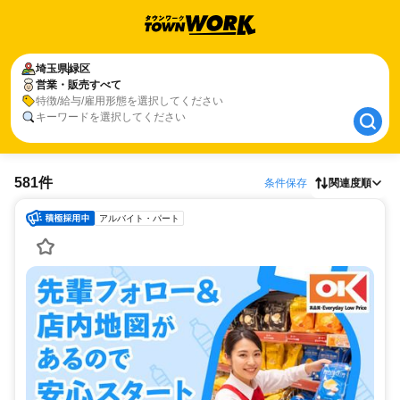
埼玉県
埼玉県
緑区
緑区
営業・販売すべて
営業・販売すべて
特徴/給与/雇用形態を選択してください
キーワードを選択してください
581件
条件保存
関連度順
アルバイト・パート