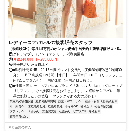
レディースアパレルの接客販売スタッフ
【未経験OK】毎月1.5万円のオシャレ促進手当支給！残業ほぼゼロ・5連
休取得OK！無理なく働けるアパレルのお仕事です
グレディブリリアン イオンモール浦和美園店
月給240,000円～285,000円
埼玉県さいたま市緑区
■勤務時間 9:45～21:15の間でシフト交代制（実働8時間/休憩1時間30
分） ・月平均残業1.2時間 【休日】 ・年間休日 116日（リフレッシュ
休暇5日間を含む） ・有給休暇（※有給残日数に...
■仕事内容 レディスアパレルブランド「Gready Brilliant （グレディブ
リリアン） 」での接客販売をお任せします。 未経験からアパレル業
界に挑戦したい方歓迎！ ブランクがある方の応募もO...
業界未経験者歓迎
変形労働時間制
副業・WワークOK
産休・育休取得実績あり
即日勤務OK
未経験者歓迎
経験者歓迎
ネイルOK
研修あり
社会保険完備
ブランクOK
育休あり
交通費支給
社割あり
ピアスOK
昇給あり
賞与年2回あり
同じ企業の求人