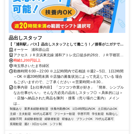
品出しスタッフ
【「浦和駅」バス】品出しスタッフとして働こう！／接客がニガテでも
安心のシンプル作業！
オーケー 浦和原山店
アクセス ＪＲ京浜東北線 浦和アトレ北口徒歩約26分、ＪＲ宇都宮線
〔東北本線〕・ＪＲ上野東京ライン/ＪＲ湘南新宿ライン 浦和アトレ
時給1,200円以上
北口徒歩約26分、ＪＲ京浜東北線 北浦和東口徒歩約36分 「浦和駅」
埼玉県さいたま市緑区
よりバス＊自転車通勤OK
勤務時間 6:00～22:00 ※上記時間内で応相談 ※週2～5日、1日2時間
～OK ※週20時間未満 ※店舗の募集状況によって充足している 場合
もございますので、ご了承ください ≪営業時間≫8:30...
仕事内容 【お仕事内容】 「コツコツ作業が好き」 「簡単、シンプル
なお仕事がいい」 そんな方必見の品出しスタッフ◎ ＜具体的には＞
・店舗へ納品された商品を陳列 ・接客（売り場のご案内） メイン
は...
制服あり
業界未経験者歓迎
扶養内勤務OK
1日4時間以内OK
土日祝のみOK
主婦・主夫歓迎
60代も応募可
フリーター歓迎
学歴不問
学生歓迎
転勤なし
経験不問
未経験者歓迎
経験者歓迎
研修あり
ブランクOK
70代も応募可
長期歓迎
週2・3日からOK
シフト制