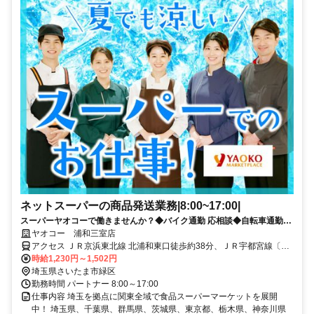
ネットスーパーの商品発送業務|8:00~17:00|
スーパーヤオコーで働きませんか？◆バイク通勤 応相談◆自転車通勤
OK◆未経験歓迎◆交通費規定支給◆福利厚生充実◆土日・水曜歓迎
ヤオコー 浦和三室店
アクセス ＪＲ京浜東北線 北浦和東口徒歩約38分、ＪＲ宇都宮線〔東
北本線〕・ＪＲ上野東京ライン/ＪＲ湘南新宿ライン 浦和アトレ北口
時給1,230円～1,502円
徒歩約39分、ＪＲ京浜東北線 浦和アトレ北口徒歩約39分 ＪＲ「浦和
埼玉県さいたま市緑区
駅」よりバス約20 分 バイク通勤 応相談 自転車通勤 OK
勤務時間 パートナー 8:00～17:00
仕事内容 埼玉を拠点に関東全域で食品スーパーマーケットを展開
中！ 埼玉県、千葉県、群馬県、茨城県、東京都、栃木県、神奈川県