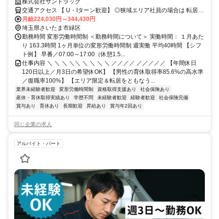
マなし／年収例32歳SV816万円／販促企画～商品管理など店舗運営がメ
株式会社サンドラッグ
インの仕事
交通アクセス 【 U・Iターン歓迎】 ◎狭域エリア社員の場合は 転居を
伴う転勤はありません。 ◎マイカー通勤OK
月給224,030円～344,430円
埼玉県さいたま市緑区
勤務時間 変形労働時間制 ＜勤務時間について＞ 実働時間： １月あた
り 163.3時間 1ヶ月単位の変形労働時間制 週実働 平均40時間 【シフ
ト例】 早番／07:00～17:00（休憩1.5...
仕事内容 ＼ ＼ ＼ ＼＼ ＼ ＼ ＼ ＼ ／／／／ ／／／／／ 【年間休日
120日以上／月3日の希望休OK】 【男性の育休取得率85.6%の高水準
／復職率100%】 【エリア限定＆転居をともなう...
業界未経験者歓迎
変形労働時間制
資格取得支援あり
社会保険あり
産休・育休取得実績あり
学歴不問
未経験者歓迎
経験者歓迎
社会保険完備
賞与あり
育休あり
長期歓迎
昇給あり
賞与年2回あり
同じ企業の求人
アルバイト・パート