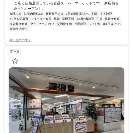
に 広く店舗展開している食品スーパーマーケットです。 新店舗も
続々とオープンし...
制服あり
扶養内勤務OK
社員登用あり
1日4時間以内OK
主婦・主夫歓迎
60代も応募可
フリーター歓迎
早朝
学歴不問
未経験者歓迎
午前
経験者歓迎
有資格者歓迎
夕方
ブランクOK
交通費支給
長期歓迎
シフト制
週4日以上OK
留学生活躍中
同じ企業の求人
正社員