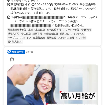
埼玉県さいたま市緑区
勤務時間詳細 (1)⏰6:00～18:00内 (2)⏰9:00～21:00内 ※各,実働8時
間/休憩1時間 ※業務状況により、 勤務時間をご相談させて いただく
場合があります。 ⭐週4日～OK！ ...
仕事内容 ▓▒▓▒▓▒▓▒▓▒▓▒▓▒▓▒▓▒▓ 2026年秋オープン予定のス
ーパーです❗✨ ✨皆同じスタートのオープニング募集✨
▓▒▓▒▓▒▓▒▓▒▓▒▓▒▓▒▓▒▓ ／ 勤務開始日の相談OK❗...
業界未経験者歓迎
主婦・主夫歓迎
60代も応募可
フリーター歓迎
学歴不問
職場見学可
学生歓迎
経験不問
未経験者歓迎
残業なし
ブランクOK
オープニングスタッフ
交通費支給
長期歓迎
フルタイム歓迎
シフト制
週4日以上OK
正社員