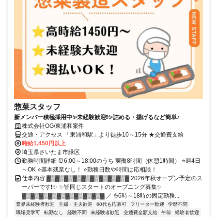
惣菜スタッフ
新メンバー積極採用中✨未経験歓迎❗✨詰める・揚げるなど簡単♪
株式会社OG/東浦和案件
交通・アクセス 「東浦和駅」より徒歩10～15分 ★交通費支給
時給1,450円以上
埼玉県さいたま市緑区
勤務時間詳細 ⏰6:00～18:00のうち 実働8時間（休憩1時間） ⭐週4日
～OK ⭐基本残業なし！ ⭐勤務日数や時間は応相談！
仕事内容 ▓▒▓▒▓▒▓▒▓▒▓▒▓▒▓▒▓▒▓ 2026年秋オープン予定のス
ーパーです❗✨ ✨皆同じスタートのオープニング募集✨
▓▒▓▒▓▒▓▒▓▒▓▒▓▒▓▒▓▒▓ ／ ⛵6時～18時の固定勤務...
業界未経験者歓迎
主婦・主夫歓迎
60代も応募可
フリーター歓迎
学歴不問
職場見学可
転勤なし
経験不問
未経験者歓迎
交通費全額支給
午前
経験者歓迎