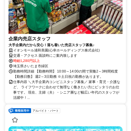
企業内売店スタッフ
大手企業内だから安心！落ち着いた売店スタッフ募集♪
イオンモール浦和美園(心幸ホールディングス株式会社)
交通・アクセス 面談時にご案内致します
時給1,280円以上
埼玉県さいたま市緑区
勤務時間詳細 【勤務時間】 10:00～14:00の間で実働2～3時間程度
【勤務日数】 週2～3日勤務 ※土日祝の勤務があります。
仕事内容 ＼大手企業内コンビニスタッフ募集／ 家事・育児・介護な
ど、 ライフワークに合わせて無理なく働きたい方にピッタリのお仕
事です。 現在、主婦（夫）・シニア層など幅広い年代のスタッフが
活躍中！...
アルバイト・パート