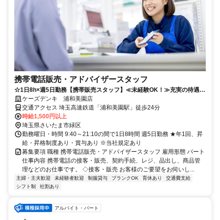
携帯電話販売・アドバイザースタッフ
☆1日8h×週5日勤務【携帯販売スタッフ】≪未経験OK！≫充実の待遇で
働きやすさ抜群◎
ケーズデンキ 浦和美園店
交通アクセス 埼玉高速鉄道「浦和美園駅」徒歩24分
時給1,500円以上
埼玉県さいたま市緑区
勤務曜日・時間 9:40～21:10の間で1日8時間 週5日勤務 ★年1回、昇
給・昇格制度あり・賞与あり ※当社規定あり
募集要項 職種 携帯電話販売・アドバイザースタッフ 雇用形態 パート
仕事内容 携帯電話の接客・販売、契約手続、レジ、品出し、商品管
理などのお仕事です。 ◇接客・販売 お客様のご要望をお伺いし...
主婦・主夫歓迎
未経験者歓迎
制服貸与
ブランクOK
育休あり
交通費支給
シフト制
社割あり
アルバイト・パート