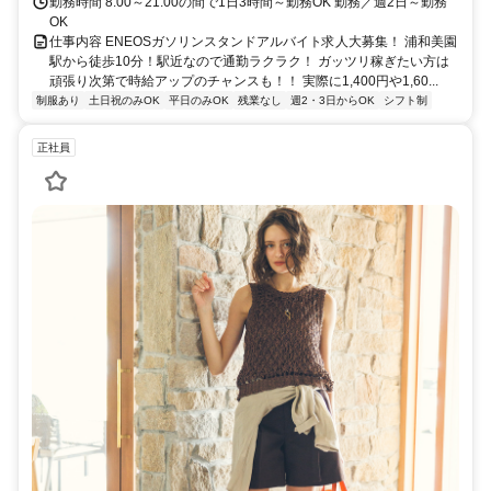
勤務時間 8:00～21:00の間で1日3時間～勤務OK 勤務／週2日～勤務
OK
仕事内容 ENEOSガソリンスタンドアルバイト求人大募集！ 浦和美園
駅から徒歩10分！駅近なので通勤ラクラク！ ガッツリ稼ぎたい方は
頑張り次第で時給アップのチャンスも！！ 実際に1,400円や1,60...
制服あり
土日祝のみOK
平日のみOK
残業なし
週2・3日からOK
シフト制
正社員