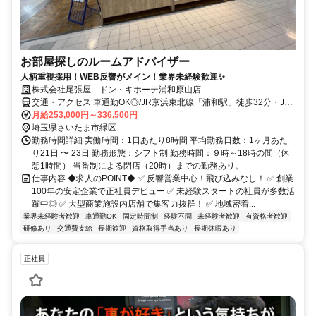
お部屋探しのルームアドバイザー
人柄重視採用！WEB反響がメイン！業界未経験歓迎✨
株式会社尾張屋 ドン・キホーテ浦和原山店
交通・アクセス 車通勤OK◎/JR京浜東北線「浦和駅」徒歩32分・JR
京浜東北線「浦和駅」東口1番乗場より「原山3丁目」バス停下車徒歩
月給253,000円～336,500円
3分・JR武蔵野線「東浦和駅」浦和駅東口行バス15分「原山3丁目」
埼玉県さいたま市緑区
バス停下車徒歩2分
勤務時間詳細 実働時間：1日あたり8時間 平均勤務日数：1ヶ月あた
り21日 〜 23日 勤務形態：シフト制 勤務時間：９時～18時の間（休
憩1時間） 当番制による閉店（20時）までの勤務あり。
仕事内容 ◆求人のPOINT◆ ✅ 反響営業中心！飛び込みなし！ ✅ 創業
100年の安定企業で正社員デビュー ✅ 未経験スタートの社員が多数活
躍中◎ ✅ 大型商業施設内店舗で集客力抜群！ ✅ 地域密着...
業界未経験者歓迎
車通勤OK
固定時間制
経験不問
未経験者歓迎
有資格者歓迎
研修あり
交通費支給
長期歓迎
資格取得手当あり
長期休暇あり
正社員