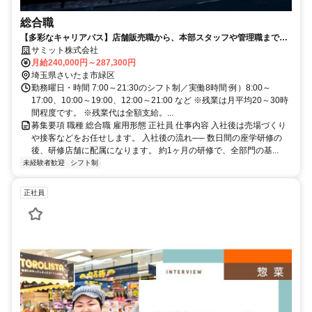
総合職
【多彩なキャリアパス】店舗販売職から、本部スタッフや管理職まで
様々なキャリアが◎
サミット株式会社
月給240,000円～287,300円
埼玉県さいたま市緑区
勤務曜日・時間 7:00～21:30のシフト制／実働8時間 例）8:00～
17:00、10:00～19:00、12:00～21:00 など ※残業は月平均20～30時
間程度です。 ※残業代は全額支給。...
募集要項 職種 総合職 雇用形態 正社員 仕事内容 入社後は売場づくり
や接客などをお任せします。 入社後の流れ── 数日間の座学研修の
後、研修店舗に配属になります。 約1ヶ月の研修で、全部門の基...
未経験者歓迎
シフト制
正社員