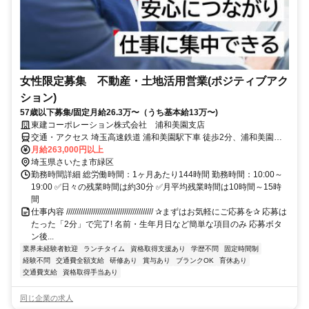
女性限定募集 不動産・土地活用営業(ポジティブアク
ション)
57歳以下募集/固定月給26.3万〜（うち基本給13万〜)
東建コーポレーション株式会社 浦和美園支店
交通・アクセス 埼玉高速鉄道 浦和美園駅下車 徒歩2分、浦和美園駅
下車 徒歩2分
月給263,000円以上
埼玉県さいたま市緑区
勤務時間詳細 総労働時間：1ヶ月あたり144時間 勤務時間：10:00～
19:00 ✅日々の残業時間は約30分 ✅月平均残業時間は10時間～15時
間
仕事内容 ////////////////////////////////////////// ✰まずはお気軽にご応募を✰ 応募は
たった「2分」で完了! 名前・生年月日など簡単な項目のみ 応募ボタ
ン後...
業界未経験者歓迎
ランチタイム
資格取得支援あり
学歴不問
固定時間制
経験不問
交通費全額支給
研修あり
賞与あり
ブランクOK
育休あり
交通費支給
資格取得手当あり
同じ企業の求人