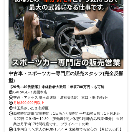
中古車・スポーツカー専門店の販売スタッフ(完全反響
型)
【20代～40代活躍】未経験者大歓迎！年収700万円～も可能
GARAGE-R 美園本店
交通・アクセス 埼玉高速線「浦和美園駅」東口下車徒歩3分
月給300,000円以上
埼玉県さいたま市緑区
勤務時間詳細 実働時間：1日あたり8時間 平均勤務日数：1ヶ月あた
り22日 ⏰9:45〜19:30 （実働8時間／休憩1時間/含み残業45分） ※残
業は月平均17時間程度です。 プライベートの時...
仕事内容 ＼＼求人のPOINT／／ ⏩ 未経験でも安心の 【月給30万円】