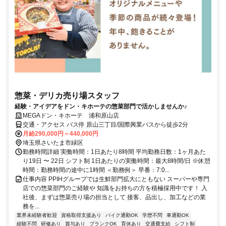
惣菜・デリカ売り場スタッフ
経験・アイデアをドン・キホーテの惣菜部門で活かしませんか♪
MEGAドン・キホーテ 浦和原山店
交通・アクセス バス停 原山三丁目/国際興業バスから徒歩2分
月給290,000円～440,000円
埼玉県さいたま市緑区
勤務時間詳細 実働時間：1日あたり8時間 平均勤務日数：1ヶ月あた
り19日 〜 22日 シフト制 1日あたりの実働時間：最大8時間/日 ※休憩
時間：勤務時間の途中に1時間 ＜勤務例＞ 早番：7:0...
仕事内容 PPIHグループでは生鮮部門拡大にともない スーパーや専門
店での惣菜部門のご経験や 知識をお持ちの方を積極採用中です！ 入
社後、まずは惣菜売り場の担当として 接客、品出し、加工などの業
務を...
業界未経験者歓迎
資格取得支援あり
バイク通勤OK
学歴不問
車通勤OK
経験不問
研修あり
賞与あり
ブランクOK
育休あり
交通費支給
シフト制