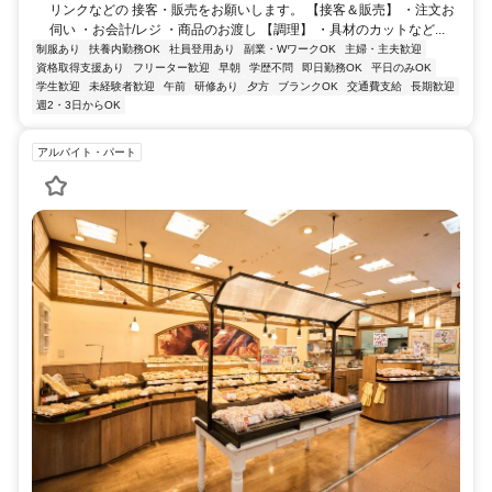
リンクなどの 接客・販売をお願いします。 【接客＆販売】 ・注文お
伺い ・お会計/レジ ・商品のお渡し 【調理】 ・具材のカットなど...
制服あり
扶養内勤務OK
社員登用あり
副業・WワークOK
主婦・主夫歓迎
資格取得支援あり
フリーター歓迎
早朝
学歴不問
即日勤務OK
平日のみOK
学生歓迎
未経験者歓迎
午前
研修あり
夕方
ブランクOK
交通費支給
長期歓迎
週2・3日からOK
アルバイト・パート