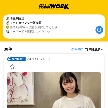
埼玉県
緑区
フードカウンター販売員
特徴/給与/雇用形態を選択してください
キーワードを選択してください
30件
条件保存
関連度順
アルバイト・パート