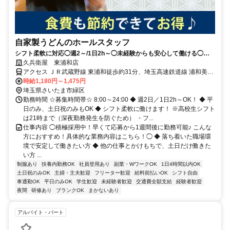
自家製うどんのホールスタッフ
シフト柔軟に対応◯週2～/1日2h～◯未経験からも安心して働ける◯ま
かない（食事補助）あり
久兵衛屋 東浦和店
アクセス ＪＲ武蔵野線 東浦和徒歩約31分、埼玉高速鉄道線 浦和美園
1番口徒歩約53分、ＪＲ京浜東北線 浦和アトレ北口徒歩約55分 車通
時給1,180円～1,475円
勤可
埼玉県さいたま市緑区
勤務時間 ☆募集時間帯☆ 8:00～24:00 ◆ 週2日／1日2h～OK！ ◆ 平
日のみ、土日祝のみもOK ◆ シフト柔軟に働けます！ ※高校生シフト
は21時まで（深夜勤務発生を防ぐため） ・フ...
仕事内容 ◯積極採用中！早くて応募から1週間後に勤務可能♪ こんな
方におすすめ！具体的な業務内容はこちら！◯ ◆ 落ち着いた職場環
境で安定して働きたい方 ◆ 他の仕事とかけもちで、土日だけ働きた
い方 ...
制服あり
扶養内勤務OK
社員登用あり
副業・WワークOK
1日4時間以内OK
土日祝のみOK
主婦・主夫歓迎
フリーター歓迎
給料前払いOK
シフト自由
車通勤OK
平日のみOK
学生歓迎
未経験者歓迎
交通費全額支給
経験者歓迎
夜間
研修あり
ブランクOK
まかないあり
アルバイト・パート