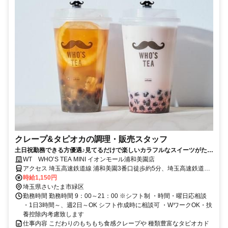
クレープ&タピオカの調理・販売スタッフ
土日祝勤務できる方優遇♪見てるだけで楽しいカラフルなスイーツがたく
さん！
WT WHO’S TEA MINI イオンモール浦和美園店
アクセス 埼玉高速鉄道線 浦和美園3番口徒歩約5分、埼玉高速鉄道線
東川口3番口徒歩約26分、ＪＲ武蔵野線 東川口北口徒歩約26分 浦和
時給1,150円
美園駅徒歩3分
埼玉県さいたま市緑区
勤務時間 勤務時間 9：00～21：00 ※シフト制 ・時間・曜日応相談
・1日3時間～、週2日～OK シフト作成時に相談可 ・WワークOK・扶
養控除内考慮致します
仕事内容 こだわりのもちもち食感クレープや 種類豊富なタピオカド