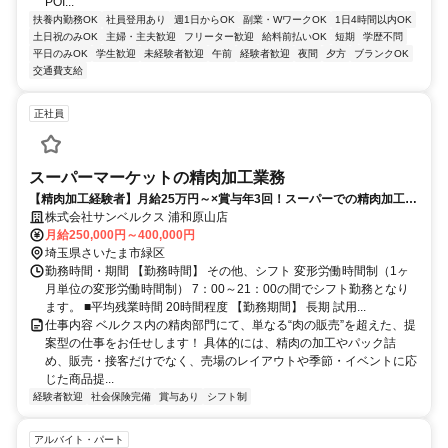
POI...
扶養内勤務OK
社員登用あり
週1日からOK
副業・WワークOK
1日4時間以内OK
土日祝のみOK
主婦・主夫歓迎
フリーター歓迎
給料前払いOK
短期
学歴不問
平日のみOK
学生歓迎
未経験者歓迎
午前
経験者歓迎
夜間
夕方
ブランクOK
交通費支給
正社員
スーパーマーケットの精肉加工業務
【精肉加工経験者】月給25万円～×賞与年3回！スーパーでの精肉加工ス
タッフ募集！
株式会社サンベルクス 浦和原山店
月給250,000円～400,000円
埼玉県さいたま市緑区
勤務時間・期間 【勤務時間】 その他、シフト 変形労働時間制（1ヶ
⽉単位の変形労働時間制） 7：00～21：00の間でシフト勤務となり
ます。 ■平均残業時間 20時間程度 【勤務期間】 長期 試用...
仕事内容 ベルクス内の精肉部門にて、単なる“肉の販売”を超えた、提
案型の仕事をお任せします！ 具体的には、精肉の加工やパック詰
め、販売・接客だけでなく、売場のレイアウトや季節・イベントに応
じた商品提...
経験者歓迎
社会保険完備
賞与あり
シフト制
アルバイト・パート