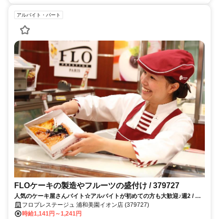
アルバイト・パート
FLOケーキの製造やフルーツの盛付け / 379727
人気のケーキ屋さんバイト☆アルバイトが初めての方も大歓迎♪週2 / 短
時間OK!!
フロプレステージュ 浦和美園イオン店 (379727)
時給1,141円～1,241円