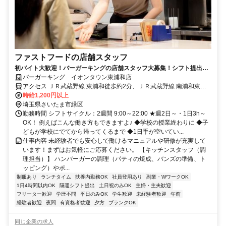
ファストフードの店舗スタッフ
初バイト大歓迎！バーガーキングの店舗スタッフ大募集！シフト提出は
２週間ごと！
バーガーキング イオンタウン東浦和店
アクセス ＪＲ武蔵野線 東浦和徒歩約2分、ＪＲ武蔵野線 南浦和東口
徒歩約54分、ＪＲ京浜東北線 南浦和東口徒歩約54分 JR武蔵野線 東
時給1,200円以上
浦和駅 徒歩1分
埼玉県さいたま市緑区
勤務時間 シフトサイクル：2週間 9:00～22:00 ★週2日～・1日3h～
OK！ 例えばこんな働き方もできますよ♪ ◆学校の授業終わりに ◆子
どもが学校にでてから帰ってくるまで ◆1日手が空いてい...
仕事内容 未経験者でも安心して働けるマニュアルや研修が充実して
います！まずはお気軽にご応募ください。 【キッチンスタッフ（調
理担当）】 ハンバーガーの調理（パティの焼成、バンズの準備、ト
ッピング）やポ...
制服あり
ランチタイム
扶養内勤務OK
社員登用あり
副業・WワークOK
1日4時間以内OK
隔週シフト提出
土日祝のみOK
主婦・主夫歓迎
フリーター歓迎
学歴不問
平日のみOK
学生歓迎
未経験者歓迎
午前
経験者歓迎
夜間
有資格者歓迎
夕方
ブランクOK
同じ企業の求人