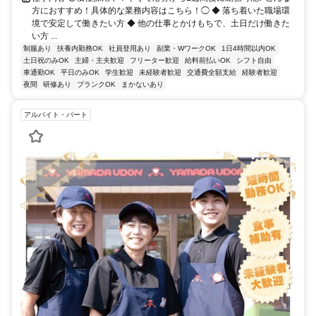
方におすすめ！具体的な業務内容はこちら！◯ ◆ 落ち着いた職場環
境で安定して働きたい方 ◆ 他の仕事とかけもちで、土日だけ働きた
い方 ...
制服あり
扶養内勤務OK
社員登用あり
副業・WワークOK
1日4時間以内OK
土日祝のみOK
主婦・主夫歓迎
フリーター歓迎
給料前払いOK
シフト自由
車通勤OK
平日のみOK
学生歓迎
未経験者歓迎
交通費全額支給
経験者歓迎
夜間
研修あり
ブランクOK
まかないあり
アルバイト・パート