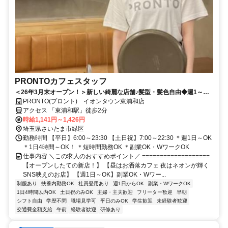
PRONTOカフェスタッフ
＜26年3月末オープン！＞新しい綺麗な店舗♪髪型・髪色自由◆週1～
OK◆1週間毎のシフト提出
PRONTO(プロント) イオンタウン東浦和店
アクセス 「東浦和駅」徒歩2分
時給1,141円～1,426円
埼玉県さいたま市緑区
勤務時間 【平日】6:00～23:30 【土日祝】7:00～22:30 ＊週1日～OK
＊1日4時間～OK！ ＊短時間勤務OK ＊副業OK・WワークOK
仕事内容 ＼この求人のおすすめポイント／ ===================
【オープンしたての新店！】 【昼はお洒落カフェ 夜はネオンが輝く
SNS映えのお店】 【週1日～OK】副業OK・Wワー...
制服あり
扶養内勤務OK
社員登用あり
週1日からOK
副業・WワークOK
1日4時間以内OK
土日祝のみOK
主婦・主夫歓迎
フリーター歓迎
早朝
シフト自由
学歴不問
職場見学可
平日のみOK
学生歓迎
未経験者歓迎
交通費全額支給
午前
経験者歓迎
研修あり