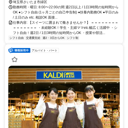
埼玉県さいたま市緑区
勤務時間・曜日: 8:00〜22:00の間 週2日以上 / 1日3時間の短時間から
OK ●シフト自由 (1ヶ月ごとの自己申告制) ●扶養内勤務OK ●平日のみ
/ 土日のみ etc. 相談OK 面接...
仕事内容: 【スイーツに囲まれて働きませんか？】 ＝＝＝＝＝＝＝＝
＝＝＝＝＝＝＝ ・未経験OK！学生・主婦ママetc.幅広く活躍中 ・シ
フト自由！週2日 / 1日3時間の短時間からOK ・授業や部活...
シフト自由
交通費支給
週2・3日からOK
シフト制
アルバイト・パート