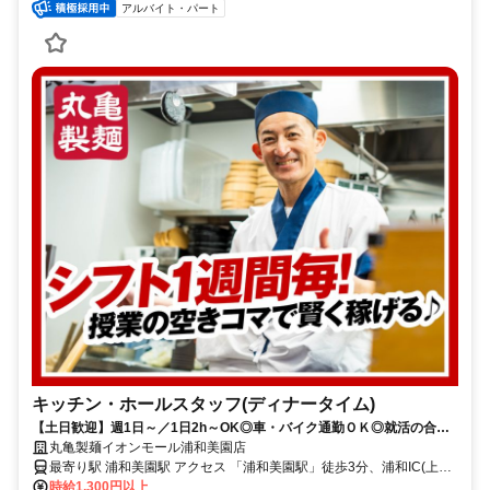
アルバイト・パート
キッチン・ホールスタッフ(ディナータイム)
【土日歓迎】週1日～／1日2h～OK◎車・バイク通勤ＯＫ◎就活の合間
に勤務もOK！【夜のスキマ時間でOK】学生さん活躍中！友達と応募も
丸亀製麺イオンモール浦和美園店
◎まかない有！
最寄り駅 浦和美園駅 アクセス 「浦和美園駅」徒歩3分、浦和IC(上り
出口)より約10分、浦和駅東口～バス有 ★車・バイク通勤OK！ガソリ
時給1,300円以上