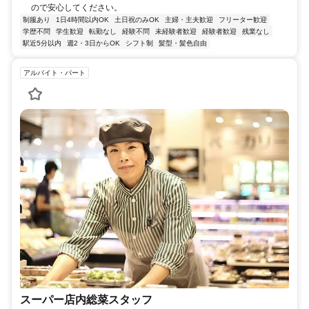
ので安心してください。
制服あり
1日4時間以内OK
土日祝のみOK
主婦・主夫歓迎
フリーター歓迎
学歴不問
学生歓迎
転勤なし
経験不問
未経験者歓迎
経験者歓迎
残業なし
駅近5分以内
週2・3日からOK
シフト制
髪型・髪色自由
アルバイト・パート
スーパー店内総菜スタッフ