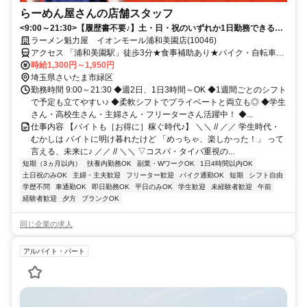
らーめん屋さんの店舗スタッフ
<9:00～21:30>【履歴書不要♪】土・日・祝のいずれか1日勤務できる方
大歓迎！
ラーメン魁力屋 イオンモール浦和美園店(10046)
アクセス 「浦和美園駅」徒歩3分★食事補助あり★バイク・自転車可
★交通費規定支給★履歴書不要★週2日～OK
時給1,300円～1,950円
埼玉県さいたま市緑区
勤務時間 9:00～21:30 ◆週2日、1日3時間～OK ◆1週間ごとのシフト
で予定も立てやすい♪ ◆柔軟シフトでプライベートと両立も◎ ◆学生
さん・高校生さん・主婦さん・フリーターさん活躍中！ ◆...
仕事内容 【バイトも［お得に］稼ぐ時代♪】 ＼＼ // ／／ 学生時代・
むかしは バイトに明け暮れたけど 「めっちゃ、楽しかった！」 って
言える、未来に♪ ／／ // ＼＼ ▽コスパ・タイパ重視の...
短期（3ヵ月以内）
扶養内勤務OK
副業・WワークOK
1日4時間以内OK
土日祝のみOK
主婦・主夫歓迎
フリーター歓迎
バイク通勤OK
短期
シフト自由
学歴不問
車通勤OK
即日勤務OK
平日のみOK
学生歓迎
未経験者歓迎
午前
経験者歓迎
夕方
ブランクOK
同じ企業の求人
アルバイト・パート