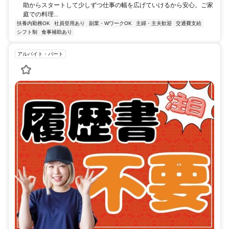
助からスタートして少しずつ仕事の幅を広げていけるから安心。ご家
庭での料理...
扶養内勤務OK
社員登用あり
副業・WワークOK
主婦・主夫歓迎
交通費支給
シフト制
食事補助あり
アルバイト・パート