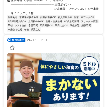
仕事内容 ＼ 学生~中高年~シニア活躍中／
──────────────────── 注目ポイント！
──────────────────── ✅未経験・ブランクOK！ お仕事復
帰にピッタリ！育...
制服あり
業界未経験者歓迎
扶養内勤務OK
社員登用あり
副業・WワークOK
1日4時間以内OK
土日祝のみOK
主婦・主夫歓迎
60代も応募可
フリーター歓迎
早朝
シフト自由
学歴不問
即日勤務OK
平日のみOK
学生歓迎
経験不問
未経験者歓迎
午前
残業なし
アルバイト・パート