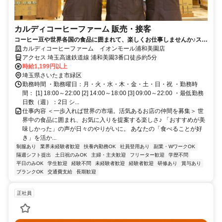
カルディコーヒーファーム 販売・接客
コーヒー豆や世界各国の食品に囲まれて、楽しくお仕事しませんか♪スタ
ッフ割引あり！未経験OK
カルディコーヒーファーム イオンモール浦和美園店
アクセス 埼玉高速鉄道線 浦和美園3番口徒歩約5分
時給1,199円以上
埼玉県さいたま市緑区
勤務時間 ・勤務曜日：月・火・水・木・金・土・日・祝 ・勤務時
間： [1] 18:00～22:00 [2] 14:00～18:00 [3] 09:00～22:00 ・最低勤務
日数（週）：2日 シ...
仕事内容 ＜一歩入れば世界の市場。活気あるお店の仲間を募集＞ 世
界中の食品に囲まれ、お気に入りを提案する楽しさ♪ 「おすすめが美
味しかった」の声が日々のやりがいに。 あなたの「食べることが好
き」を活か...
制服あり
業界未経験者歓迎
扶養内勤務OK
社員登用あり
副業・WワークOK
隔週シフト提出
土日祝のみOK
主婦・主夫歓迎
フリーター歓迎
学歴不問
平日のみOK
学生歓迎
経験不問
未経験者歓迎
経験者歓迎
研修あり
賞与あり
ブランクOK
交通費支給
長期歓迎
正社員