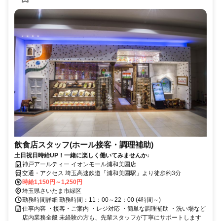
飲食店スタッフ(ホール接客・調理補助)
土日祝日時給UP！一緒に楽しく働いてみませんか♩
神戸アールティー イオンモール浦和美園店
交通・アクセス 埼玉高速鉄道「浦和美園駅」より徒歩約3分
時給1,150円～1,250円
埼玉県さいたま市緑区
勤務時間詳細 勤務時間：11：00～22：00 (4時間～)
仕事内容 ・接客・ご案内 ・レジ対応 ・簡単な調理補助 ・洗い場など
店内業務全般 未経験の方も、先輩スタッフが丁寧にサポートします