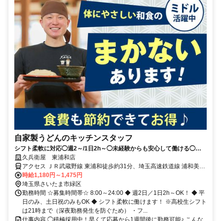
自家製うどんのキッチンスタッフ
シフト柔軟に対応◯週2～/1日2h～◯未経験からも安心して働ける◯ま
かない（食事補助）あり
久兵衛屋 東浦和店
アクセス ＪＲ武蔵野線 東浦和徒歩約31分、埼玉高速鉄道線 浦和美園
1番口徒歩約53分、ＪＲ京浜東北線 浦和アトレ北口徒歩約55分 車通
時給1,180円～1,475円
勤可
埼玉県さいたま市緑区
勤務時間 ☆募集時間帯☆ 8:00～24:00 ◆ 週2日／1日2h～OK！ ◆ 平
日のみ、土日祝のみもOK ◆ シフト柔軟に働けます！ ※高校生シフト
は21時まで（深夜勤務発生を防ぐため） ・フ...
仕事内容 ◯積極採用中！早くて応募から1週間後に勤務可能♪ こんな