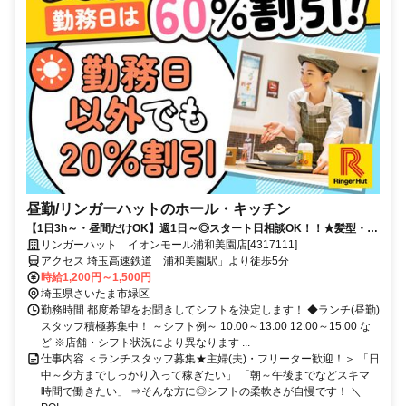
昼勤/リンガーハットのホール・キッチン
【1日3h～・昼間だけOK】週1日～◎スタート日相談OK！！★髪型・髪
色自由★家計に優しい食事補助あり
リンガーハット イオンモール浦和美園店[4317111]
アクセス 埼玉高速鉄道「浦和美園駅」より徒歩5分
時給1,200円～1,500円
埼玉県さいたま市緑区
勤務時間 都度希望をお聞きしてシフトを決定します！ ◆ランチ(昼勤)
スタッフ積極募集中！ ～シフト例～ 10:00～13:00 12:00～15:00 な
ど ※店舗・シフト状況により異なります ...
仕事内容 ＜ランチスタッフ募集★主婦(夫)・フリーター歓迎！＞ 「日
中～夕方までしっかり入って稼ぎたい」 「朝～午後までなどスキマ
時間で働きたい」 ⇒そんな方に◎シフトの柔軟さが自慢です！ ＼