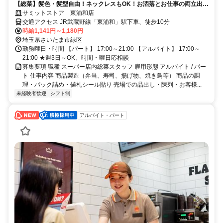
【総菜】髪色・髪型自由！ネックレスもOK！お洒落とお仕事の両立出来
ちゃいますよ。
サミットストア 東浦和店
交通アクセス JR武蔵野線「東浦和」駅下車、徒歩10分
時給1,141円～1,180円
埼玉県さいたま市緑区
勤務曜日・時間 【パート】 17:00～21:00 【アルバイト】 17:00～
21:00 ★週3日～OK、時間・曜日応相談
募集要項 職種 スーパー店内総菜スタッフ 雇用形態 アルバイト / パー
ト 仕事内容 商品製造（弁当、寿司、揚げ物、焼き鳥等） 商品の調
理・パック詰め・値札シール貼り 売場での品出し・陳列・お客様...
未経験者歓迎
シフト制
アルバイト・パート