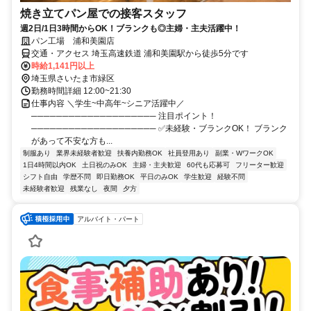
焼き立てパン屋での接客スタッフ
週2日/1日3時間からOK！ブランクも◎主婦・主夫活躍中！
パン工場 浦和美園店
交通・アクセス 埼玉高速鉄道 浦和美園駅から徒歩5分です
時給1,141円以上
埼玉県さいたま市緑区
勤務時間詳細 12:00~21:30
仕事内容 ＼学生~中高年~シニア活躍中／
──────────────────── 注目ポイント！
──────────────────── ✅未経験・ブランクOK！ ブランク
があって不安な方も...
制服あり
業界未経験者歓迎
扶養内勤務OK
社員登用あり
副業・WワークOK
1日4時間以内OK
土日祝のみOK
主婦・主夫歓迎
60代も応募可
フリーター歓迎
シフト自由
学歴不問
即日勤務OK
平日のみOK
学生歓迎
経験不問
未経験者歓迎
残業なし
夜間
夕方
アルバイト・パート