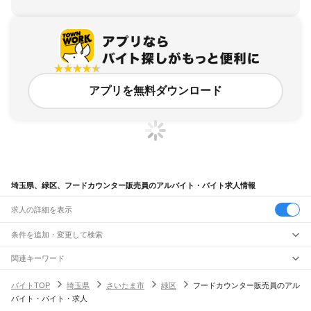
アプリを無料ダウンロード
埼玉県、緑区、フードカウンター販売員のアルバイト・バイト求人情報
求人の詳細を表示
条件を追加・変更して検索
市区町村を追加・変更
関連キーワード
埼玉県 営業・販売 フードカウンター販売員 レストラン
埼玉県
駅を追加・変更
バイトTOP
埼玉県
さいたま市
緑区
フードカウンター販売員のアル
埼玉県 飲食・フードサービス フードカウンター販売員 イベントスタッフ
埼玉県
すべて
バイト・バイト・求人
埼玉県 飲食・フードサービス フードカウンター販売員 派遣社員 スーパー
さいたま市
すべて
職種を追加・変更
JR武蔵野線
埼玉県 川越市 飲食・フードサービス フードカウンター販売員 カフェ
西区
北区
大宮区
見沼区
中央区
桜区
浦和区
南区
緑区
岩槻区