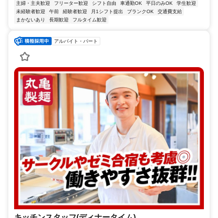
主婦・主夫歓迎
フリーター歓迎
シフト自由
車通勤OK
平日のみOK
学生歓迎
未経験者歓迎
午前
経験者歓迎
月1シフト提出
ブランクOK
交通費支給
まかないあり
長期歓迎
フルタイム歓迎
アルバイト・パート
キッチンスタッフ(ディナータイム)