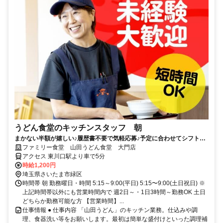
うどん食堂のキッチンスタッフ 朝
まかない半額が嬉しい♪履歴書不要で気軽応募♪予定に合わせてシフト相
談可能！土日勤務歓迎！
ファミリー食堂 山田うどん食堂 大門店
アクセス 東川口駅より車で5分
時給1,200円
埼玉県さいたま市緑区
時間帯 朝 勤務曜日・時間 5:15～9:00(平日) 5:15〜9:00(土日祝日) ※
上記時間帯以外にも営業時間内で 週2日～・1日3時間～勤務OK 土日
どちらか勤務可能な方 【営業時間】...
仕事情報 ● 仕事内容 「山田うどん」のキッチン業務。仕込みや調
理、食器洗い等をお願いします。最初は簡単な盛付けといった調理補