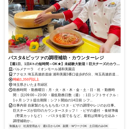
パスタ&ピッツァの調理補助・カウンターレジ
【週1日、1日4ｈの短時間～OK★】未経験大歓迎！巨大チーズのカウン
タースタッフ大募集！
パルメナーラ イオンモール浦和美園店
アクセス 埼玉高速鉄道線 浦和美園3番口徒歩約5分、埼玉高速鉄道線
東川口3番口徒歩約26分、ＪＲ武蔵野線 東川口3番口徒歩約26分 「浦
時給1,350円以上
和美園駅」より徒歩5分【受動喫煙防止措置】敷地内禁煙 （喫煙所/勤
埼玉県さいたま市緑区
務地により異なる）
勤務時間 ・勤務曜日：月・火・水・木・金・土・日・祝 ・勤務時
間： [1] 09:00～23:00 ・最低勤務日数（週）：1日 シフトサイクル：
1ヶ月 シフト提出期限：シフト開始の14日前 シフ...
仕事内容 自家製のもちもち生パスタ・ピザの調理やレジのお仕事。
巨大チーズが目印のカウンタースタッフ！ ・ピザの盛付 ・食材準備
（野菜カットなど） ・パスタを茹でる など、最初は簡単な仕込み・
調理補助か...
制服あり
社員登用あり
週1日からOK
副業・WワークOK
土日祝のみOK