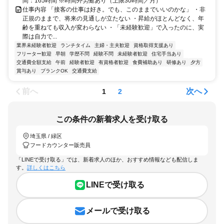
間：165時間 ※時間外労働あり（上限30時間／月）
仕事内容 「接客の仕事は好き。でも、このままでいいのかな」 ・非
正規のままで、将来の見通しが立たない ・昇給がほとんどなく、年
齢を重ねても収入が変わらない ・「未経験歓迎」で入ったのに、実
際は自力で...
業界未経験者歓迎
ランチタイム
主婦・主夫歓迎
資格取得支援あり
フリーター歓迎
早朝
学歴不問
経験不問
未経験者歓迎
住宅手当あり
交通費全額支給
午前
経験者歓迎
有資格者歓迎
食費補助あり
研修あり
夕方
賞与あり
ブランクOK
交通費支給
前へ
次へ
1
2
この条件の新着求人を受け取る
埼玉県 / 緑区
フードカウンター販売員
「LINEで受け取る」では、新着求人のほか、おすすめ情報なども配信しま
す。
詳しくはこちら
LINEで受け取る
メールで受け取る