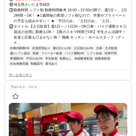
ン代も規定支給！駅チカで通勤楽々！ ★自転車通勤も可！（駐輪場
埼玉県さいたま市緑区
料金は自己負担、店にある場合は利用可）
勤務時間 シフト制 勤務時間備考 18:00～22:00の間で、週1日～、1日
2時間～OK！ ★1週間毎の希望シフト制なので、学業やプライベート
の予定も組みやすい！ ★「平日のみ」「土日のみ」「土日...
タイトル 【土日歓迎】週1日～／1日2h～OK◎車・バイク通勤ＯＫ◎
就活の合間に勤務もOK！【夜のスキマ時間でOK】学生さん活躍中！
友達と応募も◎まかない有！ 職種 キッチン・ホールスタッフ（ディ
ナ...
扶養内勤務OK
社員登用あり
週1日からOK
土日祝のみOK
主婦・主夫歓迎
週1シフト提出
長期
フリーター歓迎
バイク通勤OK
シフト自由
学歴不問
車通勤OK
平日のみOK
学生歓迎
転勤なし
未経験者歓迎
経験者歓迎
社会保険完備
制服貸与
賞与あり
同じ企業の求人
アルバイト・パート