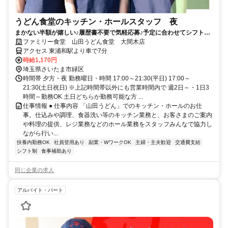
うどん食堂のキッチン・ホールスタッフ 夜
まかない半額が嬉しい♪履歴書不要で気軽応募♪予定に合わせてシフト相
談可能！土日勤務歓迎！
ファミリー食堂 山田うどん食堂 大間木店
アクセス 東浦和駅より車で7分
時給1,170円
埼玉県さいたま市緑区
時間帯 夕方・夜 勤務曜日・時間 17:00～21:30(平日) 17:00～
21:30(土日祝日) ※上記時間帯以外にも営業時間内で 週2日～・1日3
時間～勤務OK 土日どちらか勤務可能な方 ...
仕事情報 ● 仕事内容 「山田うどん」でのキッチン・ホールのお仕
事。仕込みや調理、食器洗い等のキッチン業務と、お客さまのご案内
や料理の提供、レジ業務などのホール業務をスタッフみんなで協力し
ながら行い...
扶養内勤務OK
社員登用あり
副業・WワークOK
主婦・主夫歓迎
交通費支給
シフト制
食事補助あり
同じ企業の求人
アルバイト・パート