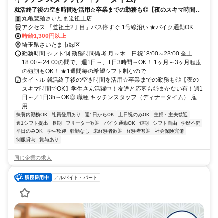
就活終了後の空き時間を活用☆卒業までの勤務も◎【夜のスキマ時間で
OK】学生さん活躍中！友達と応募も◎まかない有！週1日～／1日3h～
丸亀製麺さいたま道祖土店
OK◎
アクセス 「道祖土2丁目」バス停すぐ 1号線沿い ★バイク通勤OK！
ガソリン代も規定支給！ ★自転車通勤も可！（駐輪場料金は自己負
時給1,300円以上
担、店にある場合は利用可）
埼玉県さいたま市緑区
勤務時間 シフト制 勤務時間備考 月～木、日祝18:00～23:00 金土
18:00～24:00の間で、週1日～、1日3時間～OK！ 1ヶ月～3ヶ月程度
の短期もOK！ ★1週間毎の希望シフト制なので...
タイトル 就活終了後の空き時間を活用☆卒業までの勤務も◎【夜の
スキマ時間でOK】学生さん活躍中！友達と応募も◎まかない有！週1
日～／1日3h～OK◎ 職種 キッチンスタッフ（ディナータイム） 雇
用...
扶養内勤務OK
社員登用あり
週1日からOK
土日祝のみOK
主婦・主夫歓迎
週1シフト提出
長期
フリーター歓迎
バイク通勤OK
短期
シフト自由
学歴不問
平日のみOK
学生歓迎
転勤なし
未経験者歓迎
経験者歓迎
社会保険完備
制服貸与
賞与あり
同じ企業の求人
アルバイト・パート