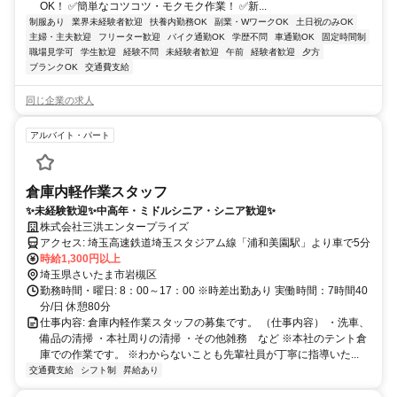
OK！ ✅簡単なコツコツ・モクモク作業！ ✅新...
制服あり
業界未経験者歓迎
扶養内勤務OK
副業・WワークOK
土日祝のみOK
主婦・主夫歓迎
フリーター歓迎
バイク通勤OK
学歴不問
車通勤OK
固定時間制
職場見学可
学生歓迎
経験不問
未経験者歓迎
午前
経験者歓迎
夕方
ブランクOK
交通費支給
同じ企業の求人
アルバイト・パート
倉庫内軽作業スタッフ
✨未経験歓迎✨中高年・ミドルシニア・シニア歓迎✨
株式会社三洪エンタープライズ
アクセス: 埼玉高速鉄道埼玉スタジアム線「浦和美園駅」より車で5分
時給1,300円以上
埼玉県さいたま市岩槻区
勤務時間・曜日: 8：00～17：00 ※時差出勤あり 実働時間：7時間40
分/日 休憩80分
仕事内容: 倉庫内軽作業スタッフの募集です。 （仕事内容） ・洗車、
備品の清掃 ・本社周りの清掃 ・その他雑務 など ※本社のテント倉
庫での作業です。 ※わからないことも先輩社員が丁寧に指導いた...
交通費支給
シフト制
昇給あり