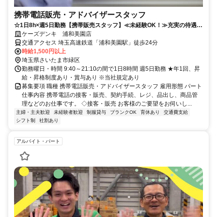
携帯電話販売・アドバイザースタッフ
☆1日8h×週5日勤務【携帯販売スタッフ】≪未経験OK！≫充実の待遇で
働きやすさ抜群◎
ケーズデンキ 浦和美園店
交通アクセス 埼玉高速鉄道「浦和美園駅」徒歩24分
時給1,500円以上
埼玉県さいたま市緑区
勤務曜日・時間 9:40～21:10の間で1日8時間 週5日勤務 ★年1回、昇
給・昇格制度あり・賞与あり ※当社規定あり
募集要項 職種 携帯電話販売・アドバイザースタッフ 雇用形態 パート
仕事内容 携帯電話の接客・販売、契約手続、レジ、品出し、商品管
理などのお仕事です。 ◇接客・販売 お客様のご要望をお伺いし...
主婦・主夫歓迎
未経験者歓迎
制服貸与
ブランクOK
育休あり
交通費支給
シフト制
社割あり
アルバイト・パート