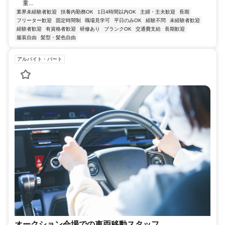
童...
業界未経験者歓迎
扶養内勤務OK
1日4時間以内OK
主婦・主夫歓迎
長期
フリーター歓迎
固定時間制
職場見学可
平日のみOK
経験不問
未経験者歓迎
経験者歓迎
有資格者歓迎
研修あり
ブランクOK
交通費支給
長期歓迎
服装自由
髪型・髪色自由
アルバイト・パート
オークション会場での車両移動スタッフ