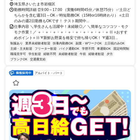
埼玉県さいたま市岩槻区
勤務時間詳細 ⏰9:00～17:00 （実働6時間45分／休憩75分） ✅土日ど
ちらかを含む週3日～OK ✅時短勤務OK（15時or16時終わり） ⭐土日
のみの週2日勤務もOKです！ テスト期間中...
仕事内容 ＼学生さんも活躍中！未経験◎／ ＼簡単なコツコツ・モク
モク作業！／ ＋・＋・＋・＋・＋・＋・＋・＋・＋・＋ ꒰꒰ ⭐おすす
めポイント⭐ ꒱꒱ ➰新鮮お野菜を格安で持ち帰りOK！ ➰週3日...
制服あり
業界未経験者歓迎
扶養内勤務OK
副業・WワークOK
土日祝のみOK
主婦・主夫歓迎
フリーター歓迎
バイク通勤OK
学歴不問
車通勤OK
固定時間制
職場見学可
学生歓迎
経験不問
未経験者歓迎
午前
経験者歓迎
夕方
ブランクOK
交通費支給
アルバイト・パート