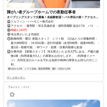
障がい者グループホームでの夜勤従事者
オープニングスタッフ大募集！未経験歓迎！バス停目の前！アクセス抜
群◎
ドルフィン・ハーモニー株式会社
アクセス: ・最寄駅：埼玉高速鉄道・浦和美園駅 徒歩17分 バス 美
園郵便局 徒歩1分（１５ｍ） 「バス停目の前！主要路線の上り下り
時給1,185円
が利用可能で、毎日の通勤がスムーズです。」 ・車通勤：可（無
埼玉県さいたま市緑区
料） ・自転車：可（駐輪スペースあり）
勤務時間・曜日: 夜勤スタッフ シフト制 1日あたりの実働時間：
最大8時間/日 ・16:00出勤～翌9:00退勤（休憩5時間・残業4時間） ・
週1回～勤務可能 ・Wワーク・副業・扶養内勤務も歓迎
仕事内容: 【夜勤スタッフ】 埼玉県さいたま市大門にある、戸建の建
物1棟（利用者最大5人）の夜勤をお任せします。 （利用者イメー
ジ） 共同生活のルールを守れる知的や精神の障害をお持ちの方にご
利...
週1日からOK
シフト自由
固定時間制
週2・3日からOK
同じ企業の求人
アルバイト・パート