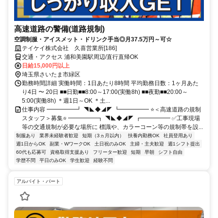
高速道路の警備(道路規制)
空調制服・アイスメット・ドリンク手当◎月37.5万円～可☆
テイケイ株式会社 久喜営業所[186]
交通・アクセス 浦和美園駅周辺/直行直帰OK
日給15,000円以上
埼玉県さいたま市緑区
勤務時間詳細 実働時間：1日あたり8時間 平均勤務日数：1ヶ月あた
り4日 〜 20日 ■■日勤■■8:00～17:00(実働8h) ■■夜勤■■20:00～
5:00(実働8h) ＊週1日～OK ＊土...
仕事内容 ━━━━━┛ ◥◣◆◢◤ ┗━━━━━ ⭐＜高速道路の規制
スタッフ＞募集⭐ ━━━━━┓ ◥◣◆◢◤ ┏━━━━━ ✅工事現場
等の交通規制が必要な場所に 標識や、カラーコーン等の規制帯を設...
制服あり
業界未経験者歓迎
短期（3ヵ月以内）
扶養内勤務OK
社員登用あり
週1日からOK
副業・WワークOK
土日祝のみOK
主婦・主夫歓迎
週1シフト提出
60代も応募可
資格取得支援あり
フリーター歓迎
短期
早朝
シフト自由
学歴不問
平日のみOK
学生歓迎
経験不問
アルバイト・パート