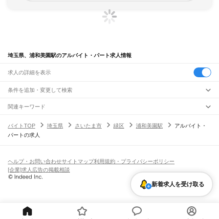
埼玉県、浦和美園駅のアルバイト・パート求人情報
求人の詳細を表示
条件を追加・変更して検索
市区町村を追加・変更
関連キーワード
完全在宅ワーク 全国
シール貼り 在宅
現在地周辺
ガチャガチャ
犬カフェ
埼玉県
駅を追加・変更
バイトTOP
埼玉県
さいたま市
緑区
浦和美園駅
アルバイト・
埼玉県
すべて
パートの求人
さいたま市
すべて
職種を追加・変更
JR武蔵野線
西区
北区
大宮区
見沼区
中央区
桜区
浦和区
南区
緑区
岩槻区
東所沢駅
新座駅
北朝霞駅
西浦和駅
武蔵浦和駅
南浦和駅
東浦和駅
東川口駅
南越谷駅
飲食・フードサービス
川越市
熊谷市
川口市
行田市
秩父市
所沢市
飯能市
加須市
本庄市
東松山市
特徴を追加・変更
越谷レイクタウン駅
吉川駅
吉川美南駅
新三郷駅
三郷駅
飲食・フードサービス
すべて
ヘルプ・お問い合わせ
サイトマップ
利用規約・プライバシーポリシー
春日部市
狭山市
羽生市
鴻巣市
深谷市
上尾市
草加市
越谷市
蕨市
戸田市
入間市
ホールスタッフ
キッチンスタッフ
皿洗い・洗い場
精肉・鮮魚加工
給食調理
人気
[企業]求人広告の掲載相談
JR八高線(八王子～高麗川)
朝霞市
志木市
和光市
新座市
桶川市
久喜市
北本市
八潮市
富士見市
三郷市
蓮田市
雇用形態を追加・変更
パン屋（ベーカリー）
フードカウンター販売員
バー（BAR）・バーテンダー
日払いOK
高校生歓迎
学生歓迎
深夜の仕事
髪型・髪色自由
ひげOK
ネイルOK
金子駅
東飯能駅
高麗川駅
坂戸市
幸手市
鶴ヶ島市
日高市
吉川市
ふじみ野市
白岡市
騎西町
北川辺町
新着求人を受け取る
飲食店補助（開店・閉店準備）
飲食店（店長・マネージャー）
ピアスOK
アルバイト・パート
履歴書不要
オープニングスタッフ
留学生・外国人活躍中
大利根町
北足立郡
入間郡
比企郡
秩父郡
児玉郡
大里郡
南埼玉郡
北葛飾郡
都道府県を変更
営業・販売
JR八高線(高麗川～高崎)
勤務期間
正社員
高麗川駅
毛呂駅
越生駅
明覚駅
小川町駅
竹沢駅
折原駅
寄居駅
用土駅
松久駅
児玉駅
営業・販売
すべて
短期
契約社員
単発・1日OK
長期
期間限定（春夏冬休み等）
丹荘駅
営業
テレフォンアポインター（テレアポ）
ルートセールス
コンビニ
シフト
派遣社員
フードカウンター販売員
アパレル
家電量販店・携帯販売（携帯ショップ）
土日祝のみOK
業務委託
平日のみOK
週1日からOK
週2・3日からOK
週4日以上OK