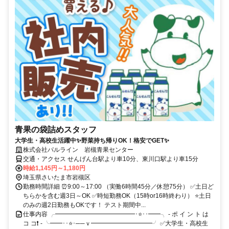
青果の袋詰めスタッフ
大学生・高校生活躍中✨野菜持ち帰りOK！格安でGET✨
株式会社パルライン 岩槻青果センター
交通・アクセス せんげん台駅より車10分、東川口駅より車15分
時給1,145円～1,180円
埼玉県さいたま市岩槻区
勤務時間詳細 ⏰9:00～17:00 （実働6時間45分／休憩75分） ✅土日ど
ちらかを含む週3日～OK ✅時短勤務OK（15時or16時終わり） ⭐土日
のみの週2日勤務もOKです！ テスト期間中...
仕事内容 ╭━━━━━━━━━━━━━･⭐･･━━╮ - ポ イ ン ト は
コ コ❗ - ╰━━･･⭐･──ｖ━━━━━━━━━━╯ ✅大学生・高校生