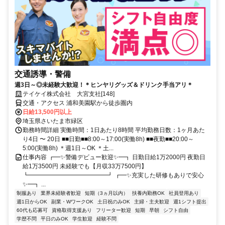
交通誘導・警備
週3日～◎未経験大歓迎！＊ヒンヤリグッズ＆ドリンク手当アリ＊
テイケイ株式会社 大宮支社[148]
交通・アクセス 浦和美園駅から徒歩圏内
日給13,500円以上
埼玉県さいたま市緑区
勤務時間詳細 実働時間：1日あたり8時間 平均勤務日数：1ヶ月あた
り4日 〜 20日 ■■日勤■■8:00～17:00(実働8h) ■■夜勤■■20:00～
5:00(実働8h) ＊週1日～OK ＊土...
仕事内容 ┏━✨警備デビュー歓迎✨━┓ 日勤日給1万2000円 夜勤日
給1万3500円 未経験でも【月収33万7500円】
┗━━━━━━━━━━━━━┛ ┏━✨充実した研修もありで安心
✨━┓ ...
制服あり
業界未経験者歓迎
短期（3ヵ月以内）
扶養内勤務OK
社員登用あり
週1日からOK
副業・WワークOK
土日祝のみOK
主婦・主夫歓迎
週1シフト提出
60代も応募可
資格取得支援あり
フリーター歓迎
短期
早朝
シフト自由
学歴不問
平日のみOK
学生歓迎
経験不問