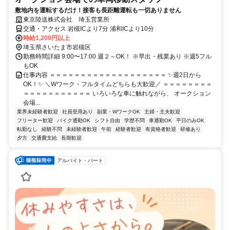
敷地内を運転するだけ！接客も長距離運転も一切ありません
東京陸送株式会社 埼玉営業所
交通・アクセス 岩槻ICより7分 浦和ICより10分
時給1,200円以上
埼玉県さいたま市岩槻区
勤務時間詳細 9:00〜17:00 週２～OK！ ※早出・残業あり ※週5フル
もOK
仕事内容 ＝＝＝＝＝＝＝＝＝＝＝＝＝＝＝＝＝＝＝ ✨週2日から
OK！✨ ＼Wワーク・フルタイムどちらも大歓迎／ ＝＝＝＝＝＝＝＝
＝＝＝＝＝＝＝＝＝＝＝ いろいろな車に触れながら、 オークション
会場...
業界未経験者歓迎
社員登用あり
副業・WワークOK
主婦・主夫歓迎
フリーター歓迎
バイク通勤OK
シフト自由
学歴不問
車通勤OK
平日のみOK
転勤なし
経験不問
未経験者歓迎
午前
経験者歓迎
有資格者歓迎
研修あり
夕方
交通費支給
長期歓迎
アルバイト・パート