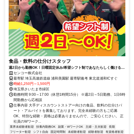
食品・飲料の仕分けスタッフ
週2日から勤務OK！日曜固定休み/希望シフト制であなたらしく働けるお
仕事です！
センコー株式会社
最寄駅 埼玉高速鉄道線 浦和美園駅 最寄駅備考 東北道浦和ICすぐ
時給1,250円～1,500円
埼玉県さいたま市緑区
勤務時間 9:00～17:00（休憩1時間15分） ※週2日～5日勤務、1日6時
間勤務から応相談
仕事内容 大手ディスカウントストアー向けの食品、飲料の仕分けパ
ート・アルバイトを募集しております。完全未経験の方もご応募
OK、特別な経験・資格は必要ありませんので、ご安心ください。 正
社員のWワーク...
業界未経験者歓迎
扶養内勤務OK
副業・WワークOK
主婦・主夫歓迎
長期
フリーター歓迎
シフト自由
固定時間制
未経験者歓迎
経験者歓迎
有資格者歓迎