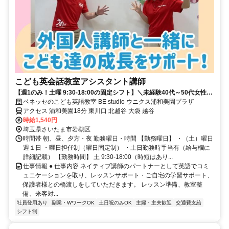
こども英会話教室アシスタント講師
【週1のみ！土曜 9:30-18:00の固定シフト】＼未経験40代～50代女性中
心に活躍する職場です／
ベネッセのこども英語教室 BE studio ウニクス浦和美園プラザ
アクセス 浦和美園18分 東川口 北越谷 大袋 越谷
時給1,540円
埼玉県さいたま市岩槻区
時間帯 朝、昼、夕方・夜 勤務曜日・時間 【勤務曜日】 ・（土）曜日
週１日 ・曜日担任制（曜日固定制） ・土日勤務時手当有（給与欄に
詳細記載） 【勤務時間】 土 9:30-18:00（時短はあり...
仕事情報 ● 仕事内容 ネイティブ講師のパートナーとして英語でコミ
ュニケーションを取り、レッスンサポート・ご自宅の学習サポート、
保護者様との橋渡しをしていただきます。 レッスン準備、教室整
備、来客対...
社員登用あり
副業・WワークOK
土日祝のみOK
主婦・主夫歓迎
交通費支給
シフト制