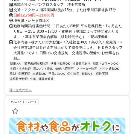
株式会社ジャパンプロスタッフ 埼玉営業所
交通・アクセス 浦和美園駅徒歩15分、または東川口駅徒歩17分
日給12,758円～21,000円
埼玉県さいたま市緑区
勤務時間詳細 実働時間：1日あたり8時間 平均勤務日数：1ヶ月あた
り8日 〜 25日 8:00～17:00 ・変動有（現場によって時間変わりま
す） ・基本営業所集合解散（移動時間含む） ・現場実働6...
仕事内容 ⭐稼ぎたい方大歓迎⭐ ⭐入社祝金30万！高収入！寮完備！⭐
会社設立10年目を迎え右肩上がりで成長中につき、 ＮＥＷスタッフ
大募集中です！ 日勤での交通規制・交通誘導の警備の お仕事をお
願...
制服あり
業界未経験者歓迎
扶養内勤務OK
社員登用あり
副業・WワークOK
主婦・主夫歓迎
週1シフト提出
60代も応募可
フリーター歓迎
バイク通勤OK
早朝
学歴不問
車通勤OK
平日のみOK
学生歓迎
転勤なし
経験不問
未経験者歓迎
午前
経験者歓迎
同じ企業の求人
アルバイト・パート