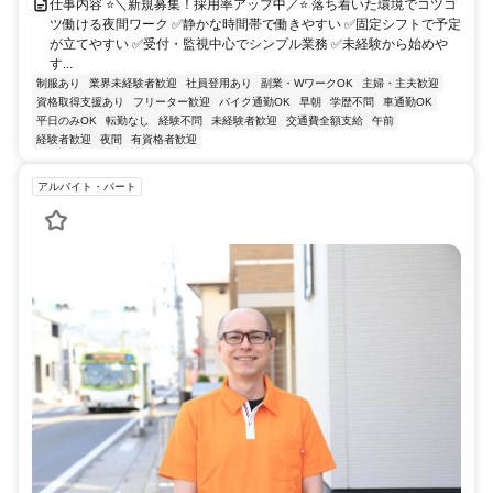
仕事内容 ⭐＼新規募集！採用率アップ中／⭐ 落ち着いた環境でコツコ
ツ働ける夜間ワーク ✅静かな時間帯で働きやすい ✅固定シフトで予定
が立てやすい ✅受付・監視中心でシンプル業務 ✅未経験から始めや
す...
制服あり
業界未経験者歓迎
社員登用あり
副業・WワークOK
主婦・主夫歓迎
資格取得支援あり
フリーター歓迎
バイク通勤OK
早朝
学歴不問
車通勤OK
平日のみOK
転勤なし
経験不問
未経験者歓迎
交通費全額支給
午前
経験者歓迎
夜間
有資格者歓迎
アルバイト・パート