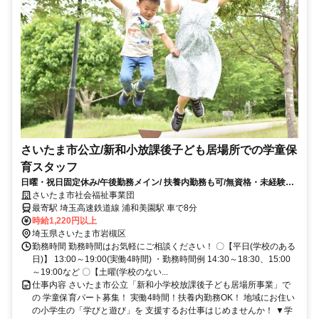
さいたま市公立/新和小放課後子ども居場所での学童保
育スタッフ
日曜・祝日固定休み/午後勤務メイン/ 扶養内勤務も可/無資格・未経験ス
タートOK
さいたま市社会福祉事業団
最寄駅 埼玉高速鉄道線 浦和美園駅 車で8分
時給1,220円以上
埼玉県さいたま市岩槻区
勤務時間 勤務時間はお気軽にご相談ください！ 〇【平日(学校のある
日)】 13:00～19:00(実働4時間) ・勤務時間例 14:30～18:30、15:00
～19:00など 〇【土曜(学校のない...
仕事内容 さいたま市公立「新和小学校放課後子ども居場所事業」で
の 学童保育パート募集！ 実働4時間！扶養内勤務OK！ 地域にお住い
の小学生の「学びと遊び」を 支援するお仕事はじめませんか！ ▼学