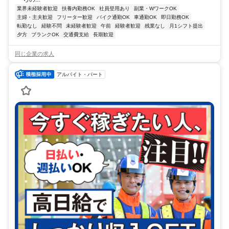
業界未経験者歓迎
扶養内勤務OK
社員登用あり
副業・WワークOK
主婦・主夫歓迎
フリーター歓迎
バイク通勤OK
車通勤OK
即日勤務OK
転勤なし
経験不問
未経験者歓迎
午前
経験者歓迎
残業なし
月1シフト提出
夕方
ブランクOK
交通費支給
長期歓迎
同じ企業の求人
アルバイト・パート