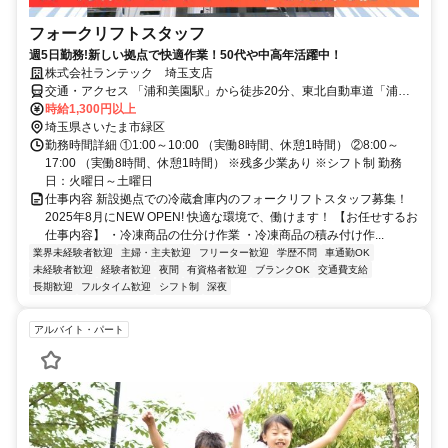
フォークリフトスタッフ
週5日勤務!新しい拠点で快適作業！50代や中高年活躍中！
株式会社ランテック 埼玉支店
交通・アクセス 「浦和美園駅」から徒歩20分、東北自動車道「浦和
IC」に隣接 ■車通勤ＯＫ
時給1,300円以上
埼玉県さいたま市緑区
勤務時間詳細 ①1:00～10:00 （実働8時間、休憩1時間） ②8:00～
17:00 （実働8時間、休憩1時間） ※残多少業あり ※シフト制 勤務
日：火曜日～土曜日
仕事内容 新設拠点での冷蔵倉庫内のフォークリフトスタッフ募集！
2025年8月にNEW OPEN! 快適な環境で、働けます！ 【お任せするお
仕事内容】 ・冷凍商品の仕分け作業 ・冷凍商品の積み付け作...
業界未経験者歓迎
主婦・主夫歓迎
フリーター歓迎
学歴不問
車通勤OK
未経験者歓迎
経験者歓迎
夜間
有資格者歓迎
ブランクOK
交通費支給
長期歓迎
フルタイム歓迎
シフト制
深夜
アルバイト・パート