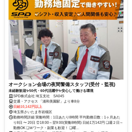
オークション会場の夜間警備スタッフ(受付・監視)
未経験歓迎✨50代・60代活躍中✨安心して働ける環境
SPD株式会社 埼玉支社 SA045
交通・アクセス 「浦和美園駅」より車8分
日給10,142円以上
埼玉県さいたま市岩槻区
勤務時間詳細 実働時間：1日あたり8時間 平均勤務日数：1ヶ月あた
り8日 〜 20日 ⏰18:00～翌9:00(実働8時間) 日給1万142円 ❏週２日～
勤務OK ❏Ｗワーク・副業も歓迎！ ❏曜...