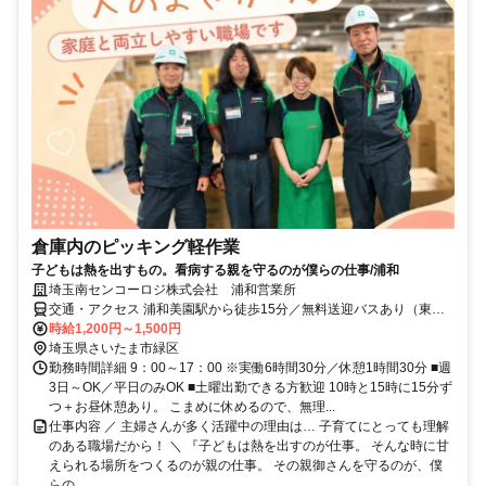
倉庫内のピッキング軽作業
子どもは熱を出すもの。看病する親を守るのが僕らの仕事/浦和
埼玉南センコーロジ株式会社 浦和営業所
交通・アクセス 浦和美園駅から徒歩15分／無料送迎バスあり（東川
口駅より）／車・バイク通勤OK（駐車場完備）
時給1,200円～1,500円
埼玉県さいたま市緑区
勤務時間詳細 9：00～17：00 ※実働6時間30分／休憩1時間30分 ■週
3日～OK／平日のみOK ■土曜出勤できる方歓迎 10時と15時に15分ず
つ＋お昼休憩あり。 こまめに休めるので、無理...
仕事内容 ／ 主婦さんが多く活躍中の理由は… 子育てにとっても理解
のある職場だから！ ＼ 『子どもは熱を出すのが仕事。 そんな時に甘
えられる場所をつくるのが親の仕事。 その親御さんを守るのが、僕
らの...