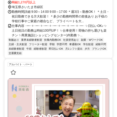
時給1,270円以上
埼玉県さいたま市緑区
勤務時間詳細 9:00～14:00 9:00～17:00 ＊週3日～勤務OK！ ＊土日・
祝日勤務できる方大歓迎！ ＊多少の勤務時間帯の前後あり お子様の
学校行事やご家庭の都合など、 プライベートを大...
仕事内容 ･━･✧･━･✧･━･✧･━･✧･━･✧･━･✧･━･ ✨日払いOK♪ ✨
土日祝日の勤務は時給100円UP！ ✨台車使用！荷物の持ち運びも楽
チン ✨商業施設(ショッピングセンター)内勤務 ✨...
制服あり
業界未経験者歓迎
扶養内勤務OK
社員登用あり
副業・WワークOK
主婦・主夫歓迎
フリーター歓迎
早朝
学歴不問
車通勤OK
学生歓迎
経験不問
未経験者歓迎
午前
経験者歓迎
即日払いOK
月1シフト提出
夕方
ブランクOK
交通費支給
アルバイト・パート