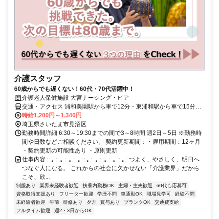
介護スタッフ
60歳からでも遅くない！60代・70代活躍中！
介護老人保健施設 大宮ナーシング・ピア
交通・アクセス 浦和美園駅から車で12分・東浦和駅から車で15分・
大宮駅からバスで25分
時給1,200円～1,340円
埼玉県さいたま市見沼区
勤務時間詳細 6:30～19:30までの間で3～8時間 週2日～5日 ※勤務時
間や日数などご相談ください。 契約更新期間：・雇用期間：12ヶ月
・契約更新の可能性あり ・原則更新
仕事内容 ::.｡.: .｡.: .｡.: .｡.::.｡.: .｡.: .｡.: .｡.::.｡.: つよく、やさしく、明日へ
つなぐ人になる。 これからの社会に欠かせない「介護業界」だから
こそ、欣...
制服あり
業界未経験者歓迎
扶養内勤務OK
主婦・主夫歓迎
60代も応募可
資格取得支援あり
フリーター歓迎
学歴不問
車通勤OK
職場見学可
経験不問
未経験者歓迎
午前
研修あり
夕方
賞与あり
ブランクOK
交通費支給
フルタイム歓迎
週2・3日からOK