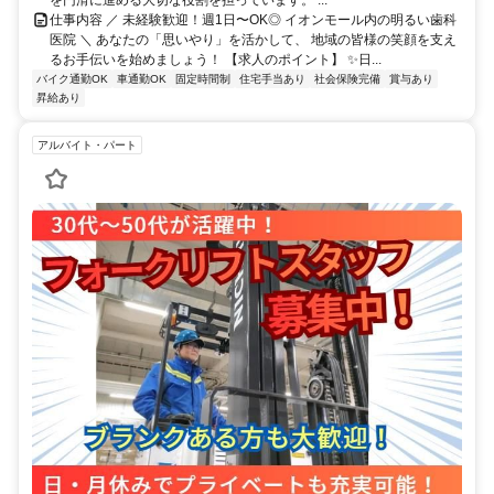
を円滑に進める大切な役割を担っています。 ...
仕事内容 ／ 未経験歓迎！週1日〜OK◎ イオンモール内の明るい歯科
医院 ＼ あなたの「思いやり」を活かして、 地域の皆様の笑顔を支え
るお手伝いを始めましょう！ 【求人のポイント】 ✨日...
バイク通勤OK
車通勤OK
固定時間制
住宅手当あり
社会保険完備
賞与あり
昇給あり
アルバイト・パート