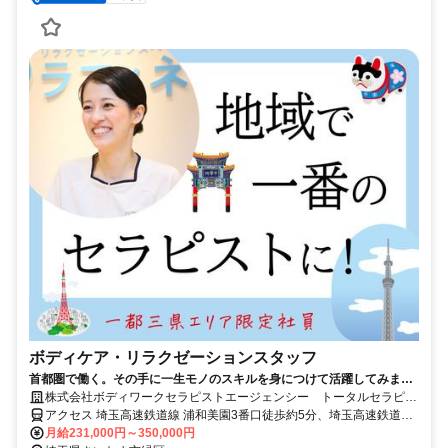
ボディケア・リラクゼーションスタッフ
首都圏で働く。その手に一生モノのスキルを身につけて活躍してみませ
んか。
株式会社ボディワークセラピストエージェンシー トータルセラピ
ー イオンモール浦和美園店
アクセス 埼玉高速鉄道線 浦和美園3番口徒歩約5分、埼玉高速鉄道線
東川口3番口徒歩約26分、ＪＲ武蔵野線 東川口3番口徒歩約26分 最寄
月給231,000円～350,000円