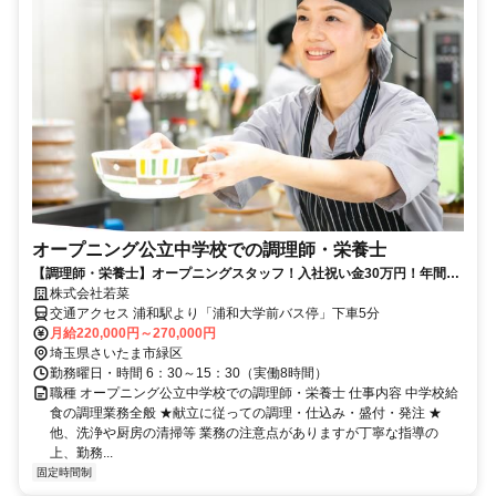
オープニング公立中学校での調理師・栄養士
【調理師・栄養士】オープニングスタッフ！入社祝い金30万円！年間休
日155日☆さいたま市立美園中学校
株式会社若菜
交通アクセス 浦和駅より「浦和大学前バス停」下車5分
月給220,000円～270,000円
埼玉県さいたま市緑区
勤務曜日・時間 6：30～15：30（実働8時間）
職種 オープニング公立中学校での調理師・栄養士 仕事内容 中学校給
食の調理業務全般 ★献立に従っての調理・仕込み・盛付・発注 ★
他、洗浄や厨房の清掃等 業務の注意点がありますが丁寧な指導の
上、勤務...
固定時間制