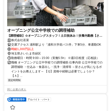
オープニング公立中学校での調理補助
【調理補助】☆オープニングスタッフ！土日祝休み！扶養内勤務【さい
たま市立美園中学校／さいたま市緑区】
株式会社若菜
交通アクセス 浦和駅より「浦和大学前バス停」下車5分、車通勤OK
時給1,300円以上
埼玉県さいたま市緑区
勤務曜日・時間 9:00～15:00（実働5.5h） ※週3日程度（応相談）
職種 オープニング公立中学校での調理補助 仕事内容 公立中学校での
調理補助 ・仕込み・食器出し・洗浄・清掃等 ～皆さんが気になるポ
イントをお教えします～ 【Ｑ】資格や経験は必要でしょうか？
【Ａ】...
固定時間制
同じ企業の求人
アルバイト・パート