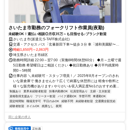
さいたま市勤務のフォークリフト作業員(夜勤)
未経験OK！週払い相談◎月収35万～も目指せる♪ブランク歓迎
さいたま市(派遣元:S-TAFF株式会社)
交通・アクセス バス︓⽞蕃新⽥下⾞〜徒歩３分 ⾞︓浦和美園駅〜⾞
で3分
時給1,650円～2,063円
埼玉県さいたま市緑区
勤務時間詳細 22:00～翌7:00（実働8時間/休憩60分） ◆月～土曜で週
5日勤務 希望曜日はご相談ください ◆祝日勤務あり ◆月平均残業時
間0～5時間
仕事内容 ＼未経験可・スタッフ増員！／ 2025年8月オープンのきれ
いな新倉庫で 働きませんか？広くて綺麗な休憩所には 軽食や飲料と
様々な販売機があります♪ やりがい＆収入満足度No1のおすすめ案...
制服あり
業界未経験者歓迎
扶養内勤務OK
社員登用あり
主婦・主夫歓迎
資格取得支援あり
フリーター歓迎
バイク通勤OK
学歴不問
車通勤OK
固定時間制
職場見学可
平日のみOK
経験不問
未経験者歓迎
交通費全額支給
経験者歓迎
ネイルOK
残業なし
夜間
同じ企業の求人
正社員