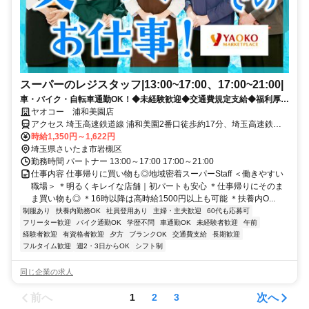
スーパーのレジスタッフ|13:00~17:00、17:00~21:00|
車・バイク・自転車通勤OK！◆未経験歓迎◆交通費規定支給◆福利厚生
充実
ヤオコー 浦和美園店
アクセス 埼玉高速鉄道線 浦和美園2番口徒歩約17分、埼玉高速鉄道
線 東川口3番口徒歩約48分、ＪＲ武蔵野線 東川口3番口徒歩約48分 ●
時給1,350円～1,622円
浦和美園駅から徒歩19分 ●東川口駅から車12分、電車23分 ●岩槻駅か
埼玉県さいたま市岩槻区
ら車20分、バス29分 ●北越谷駅から車15分 ●東浦和駅から車19分、
勤務時間 パートナー 13:00～17:00 17:00～21:00
電車34分
仕事内容 仕事帰りに買い物も◎地域密着スーパーStaff ＜働きやすい
職場＞ ＊明るくキレイな店舗｜初パートも安心 ＊仕事帰りにそのま
ま買い物も◎ ＊16時以降は高時給1500円以上も可能 ＊扶養内O...
制服あり
扶養内勤務OK
社員登用あり
主婦・主夫歓迎
60代も応募可
フリーター歓迎
バイク通勤OK
学歴不問
車通勤OK
未経験者歓迎
午前
経験者歓迎
有資格者歓迎
夕方
ブランクOK
交通費支給
長期歓迎
フルタイム歓迎
週2・3日からOK
シフト制
同じ企業の求人
前へ
次へ
1
2
3