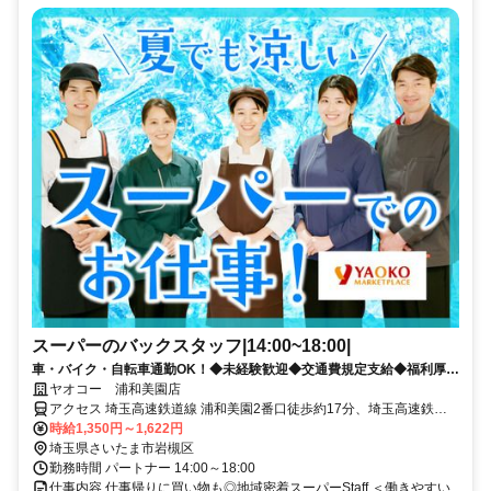
スーパーのバックスタッフ|14:00~18:00|
車・バイク・自転車通勤OK！◆未経験歓迎◆交通費規定支給◆福利厚生
充実
ヤオコー 浦和美園店
アクセス 埼玉高速鉄道線 浦和美園2番口徒歩約17分、埼玉高速鉄道
線 東川口3番口徒歩約48分、ＪＲ武蔵野線 東川口3番口徒歩約48分 ●
時給1,350円～1,622円
浦和美園駅から徒歩19分 ●東川口駅から車12分、電車23分 ●岩槻駅か
埼玉県さいたま市岩槻区
ら車20分、バス29分 ●北越谷駅から車15分 ●東浦和駅から車19分、
勤務時間 パートナー 14:00～18:00
電車34分
仕事内容 仕事帰りに買い物も◎地域密着スーパーStaff ＜働きやすい