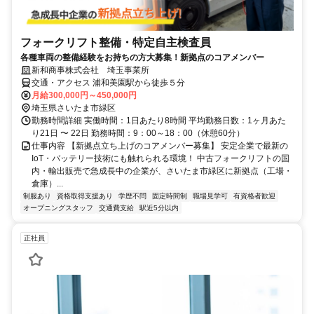
フォークリフト整備・特定自主検査員
各種車両の整備経験をお持ちの方大募集！新拠点のコアメンバー
新和商事株式会社 埼玉事業所
交通・アクセス 浦和美園駅から徒歩５分
月給300,000円～450,000円
埼玉県さいたま市緑区
勤務時間詳細 実働時間：1日あたり8時間 平均勤務日数：1ヶ月あた
り21日 〜 22日 勤務時間：9：00～18：00（休憩60分）
仕事内容 【新拠点立ち上げのコアメンバー募集】 安定企業で最新の
IoT・バッテリー技術にも触れられる環境！ 中古フォークリフトの国
内・輸出販売で急成長中の企業が、さいたま市緑区に新拠点（工場・
倉庫）...
制服あり
資格取得支援あり
学歴不問
固定時間制
職場見学可
有資格者歓迎
オープニングスタッフ
交通費支給
駅近5分以内
正社員