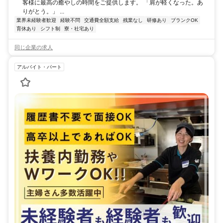
客様に最高の癒やしの時間をご提供します。 「肩が軽くなった。あ
りがとう。」 ...
業界未経験者歓迎
経験不問
交通費全額支給
残業なし
研修あり
ブランクOK
育休あり
シフト制
寮・社宅あり
同じ企業の求人
アルバイト・パート