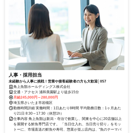
人事・採用担当
未経験から人事に挑戦！営業や接客経験者の方も大歓迎│057
角上魚類ホールディングス株式会社
交通・アクセス 浦和美園駅より徒歩15分
月給245,000円～280,000円
埼玉県さいたま市岩槻区
勤務時間詳細 実働時間：1日あたり8時間 平均勤務日数：1ヶ月あた
り21日 8:30～17:30（休憩1h）
仕事内容 角上魚類は新潟・寺泊で創業し、関東を中心に20店舗以上
を展開する鮮魚専門店です。 「当日仕入れ、当日売り切り」をモッ
トーに、市場直送の鮮魚や寿司、惣菜が並ぶ店内は、“魚のテーマパ