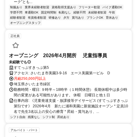
ーク”とも...
制服あり
業界未経験者歓迎
資格取得支援あり
フリーター歓迎
バイク通勤OK
学歴不問
車通勤OK
固定時間制
転勤なし
経験不問
未経験者歓迎
午前
経験者歓迎
有資格者歓迎
研修あり
夕方
賞与あり
ブランクOK
育休あり
オープニングスタッフ
正社員
オープニング 2026年4月開所 児童指導員
未経験でも◎
すてっぷすきっぷ第5
アクセス: さいたま市美園3-9-16 エース美園第一ビル D
月給250,000円以上
埼玉県さいたま市緑区
勤務時間・曜日: ９時半～18時半（１時間休憩） 長期休暇中は多少時
間の変更がある可能性があります。 休暇 日曜日と他１日
仕事内容: 《児童発達支援・放課後等デイサービス (すてっぷすきっぷ
第5)です》 2026年4月 新たに浦和美園に新規施設オープン * 定員10
名で先生3名以上の安心の療育 * 昇給・賞与あり、...
シフト自由
残業なし
シフト制
昇給あり
アルバイト・パート