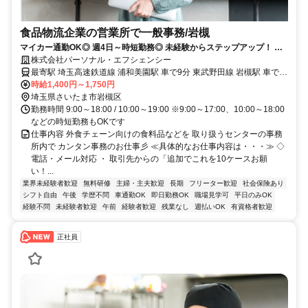
食品物流企業の営業所で一般事務/岩槻
マイカー通勤OK◎ 週4日～時短勤務◎ 未経験からステップアップ！ カ
ンタン事務のお仕事☆彡
株式会社パーソナル・エフシェンシー
最寄駅 埼玉高速鉄道線 浦和美園駅 車で9分 東武野田線 岩槻駅 車で
15分 JR武蔵野線 東川口駅 車で15分 東武伊勢崎線 せんげん台駅 車で
時給1,400円～1,750円
16分 最寄駅備考 【ご応募】 面接はお家でできるＷＥＢ面接がオスス
埼玉県さいたま市岩槻区
メです。 お気軽にお電話ください
勤務時間 9:00～18:00 / 10:00～19:00 ※9:00～17:00、10:00～18:00
などの時短勤務もOKです
仕事内容 外食チェーン向けの食料品などを 取り扱うセンターの事務
所内で カンタン事務のお仕事彡 ≪具体的なお仕事内容は・・・≫ ◇
電話・メール対応 ・ 取引先からの「追加でこれを10ケースお願
い！...
業界未経験者歓迎
無料研修
主婦・主夫歓迎
長期
フリーター歓迎
社会保険あり
シフト自由
午後
学歴不問
車通勤OK
即日勤務OK
職場見学可
平日のみOK
経験不問
未経験者歓迎
午前
経験者歓迎
残業なし
週払いOK
有資格者歓迎
正社員