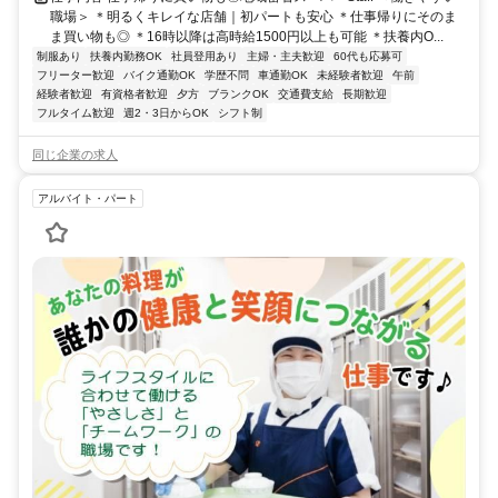
職場＞ ＊明るくキレイな店舗｜初パートも安心 ＊仕事帰りにそのま
ま買い物も◎ ＊16時以降は高時給1500円以上も可能 ＊扶養内O...
制服あり
扶養内勤務OK
社員登用あり
主婦・主夫歓迎
60代も応募可
フリーター歓迎
バイク通勤OK
学歴不問
車通勤OK
未経験者歓迎
午前
経験者歓迎
有資格者歓迎
夕方
ブランクOK
交通費支給
長期歓迎
フルタイム歓迎
週2・3日からOK
シフト制
同じ企業の求人
アルバイト・パート