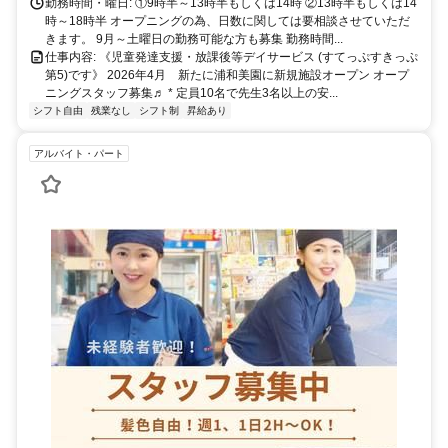
勤務時間・曜日: ①9時半～13時半もしくは14時 ②13時半もしくは14
時～18時半 オープニングの為、日数に関しては要相談させていただ
きます。 9月～土曜日の勤務可能な方も募集 勤務時間...
仕事内容: 《児童発達支援・放課後等デイサービス (すてっぷすきっぷ
第5)です》 2026年4月 新たに浦和美園に新規施設オープン オープ
ニングスタッフ募集♬ * 定員10名で先生3名以上の安...
シフト自由
残業なし
シフト制
昇給あり
アルバイト・パート