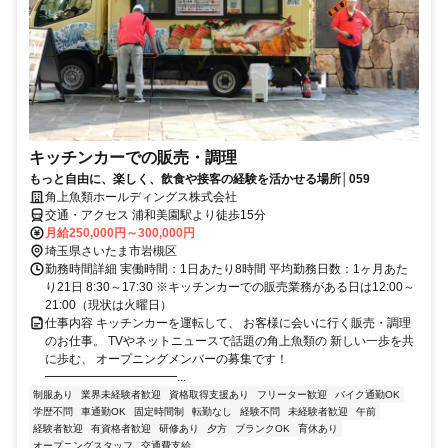
キッチンカーでの販売・調理
もっと自由に、楽しく、飲食や接客の経験を活かせる場所│059
角上魚類ホールディングス株式会社
交通・アクセス 浦和美園駅より徒歩15分
月給250,000円～300,000円
埼玉県さいたま市岩槻区
勤務時間詳細 実働時間：1日あたり8時間 平均勤務日数：1ヶ月あた
り21日 8:30～17:30 ※キッチンカーでの販売業務がある日は12:00～
21:00（現状は火曜日）
仕事内容 キッチンカーを運転して、 お客様に会いに行く販売・調理
のお仕事。 TVやネットニュースで話題の角上魚類の 新しい一歩を共
に歩む、 オープニングメンバーの募集です！
━━━━━━━━━━━...
制服あり
業界未経験者歓迎
資格取得支援あり
フリーター歓迎
バイク通勤OK
学歴不問
車通勤OK
固定時間制
転勤なし
経験不問
未経験者歓迎
午前
経験者歓迎
有資格者歓迎
研修あり
夕方
ブランクOK
育休あり
オープニングスタッフ
交通費支給