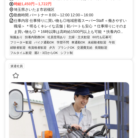
線 東川口3番口徒歩約48分、ＪＲ武蔵野線 東川口3番口徒歩約48分 ●
時給1,450円～1,722円
浦和美園駅から徒歩19分 ●東川口駅から車12分、電車23分 ●岩槻駅か
埼玉県さいたま市岩槻区
ら車20分、バス29分 ●北越谷駅から車15分 ●東浦和駅から車19分、
勤務時間 パートナー 8:00～12:00 12:00～16:00
電車34分
仕事内容 仕事帰りに買い物も◎地域密着スーパーStaff ＜働きやすい
職場＞ ＊明るくキレイな店舗｜初パートも安心 ＊仕事帰りにそのま
ま買い物も◎ ＊16時以降は高時給1500円以上も可能 ＊扶養内O...
制服あり
扶養内勤務OK
社員登用あり
主婦・主夫歓迎
60代も応募可
フリーター歓迎
バイク通勤OK
学歴不問
車通勤OK
未経験者歓迎
午前
経験者歓迎
有資格者歓迎
夕方
ブランクOK
交通費支給
長期歓迎
フルタイム歓迎
週2・3日からOK
シフト制
派遣社員