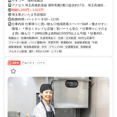
充実
ヤオコー 浦和美園店
アクセス 埼玉高速鉄道線 浦和美園2番口徒歩約17分、埼玉高速鉄道
線 東川口3番口徒歩約48分、ＪＲ武蔵野線 東川口3番口徒歩約48分 ●
時給1,350円～1,622円
浦和美園駅から徒歩19分 ●東川口駅から車12分、電車23分 ●岩槻駅か
埼玉県さいたま市岩槻区
ら車20分、バス29分 ●北越谷駅から車15分 ●東浦和駅から車19分、
勤務時間 パートナー 8:00～12:00
電車34分
仕事内容 仕事帰りに買い物も◎地域密着スーパーStaff ＜働きやすい
職場＞ ＊明るくキレイな店舗｜初パートも安心 ＊仕事帰りにそのま
ま買い物も◎ ＊16時以降は高時給1500円以上も可能 ＊扶養内O...
制服あり
扶養内勤務OK
社員登用あり
主婦・主夫歓迎
60代も応募可
フリーター歓迎
バイク通勤OK
学歴不問
車通勤OK
未経験者歓迎
午前
経験者歓迎
有資格者歓迎
夕方
ブランクOK
交通費支給
長期歓迎
フルタイム歓迎
週2・3日からOK
シフト制
アルバイト・パート