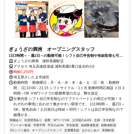
ぎょうざの満洲 オープニングスタッフ
1日3時間～・週2日～の勤務可能！シフト自己申告制や有給取得も可能
でプライベートとの両立も出来ます！
ぎょうざの満洲 浦和美園駅店
アクセス 埼玉高速鉄道線 浦和美園2番口徒歩約1分
時給1,250円
埼玉県さいたま市緑区
勤務時間 ・勤務曜日：月・火・水・木・金・土・日・祝 ・勤務時
間： [1] 10:00～21:15 シフトサイクル：1ヶ月 勤務時間応相談 １日３
時間～OK ※Wワークでの勤務希望の方は、弊社規定...
仕事内容 シフト自己申告制なのでプライベートとの両立が可能！そ
れぞれの事情に合わせて働きやすい環境です。 1日3時間～、週2日～
OK。髪色自由！土日祝日は時給＋30円！シフトは自己申告制なので
融通がき...
制服あり
社員登用あり
副業・WワークOK
土日祝のみOK
主婦・主夫歓迎
フリーター歓迎
学歴不問
平日のみOK
学生歓迎
未経験者歓迎
経験者歓迎
月1シフト提出
オープニングスタッフ
交通費支給
まかないあり
長期歓迎