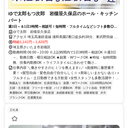
ゆで太郎もつ次郎 岩槻笹久保店のホール・キッチン
パート
週3日～＆1日3時間～相談可！短時間・フルタイムなどシフト多数◎髪
型自由・履歴書不要
ゆで太郎 岩槻笹久保店
アクセス 埼玉高速鉄道線 浦和美園2番口徒歩約38分、東武野田線 岩
槻東口徒歩約62分、埼玉高速鉄道線 東川口3番口徒歩約70分
時給1,141円～1,426円
埼玉県さいたま市岩槻区
勤務時間 06:00～23:00 ※上記時間内で1日3時間～相談OK ※週3日
～、勤務日数・曜日相談OK ★副業・WワークOK ★時短・短時間勤
務、扶養内勤務OK ＜ライフスタイルに合わせて働け...
仕事内容 ＼働きやすさのヒミツを教えます♪／ ○面接時に履歴書不
要！ ○髪型自由・髪色自由で自分らしく☆ ○美味しいまかないあり♪ ○
フルタイム・土日勤務できる方歓迎 ○女性スタッフも多数活躍中！ ...
制服あり
扶養内勤務OK
社員登用あり
副業・WワークOK
1日4時間以内OK
主婦・主夫歓迎
フリーター歓迎
バイク通勤OK
早朝
シフト自由
学歴不問
車通勤OK
即日勤務OK
学生歓迎
未経験者歓迎
午前
経験者歓迎
夕方
ブランクOK
交通費支給
正社員