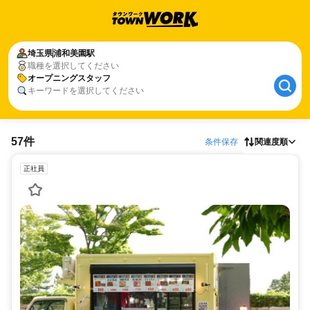
埼玉県
浦和美園駅
職種を選択してください
オープニングスタッフ
キーワードを選択してください
57件
条件保存
関連度順
正社員