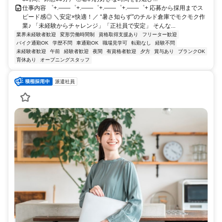
仕事内容 ゜+.――゜+.――゜+.――゜+.――゜+ 応募から採用までス
ピード感◎ ＼安定×快適！／ “暑さ知らず”のチルド倉庫でモクモク作
業♪ 「未経験からチャレンジ」「正社員で安定」 そんな...
業界未経験者歓迎
変形労働時間制
資格取得支援あり
フリーター歓迎
バイク通勤OK
学歴不問
車通勤OK
職場見学可
転勤なし
経験不問
未経験者歓迎
午前
経験者歓迎
夜間
有資格者歓迎
夕方
賞与あり
ブランクOK
育休あり
オープニングスタッフ
派遣社員