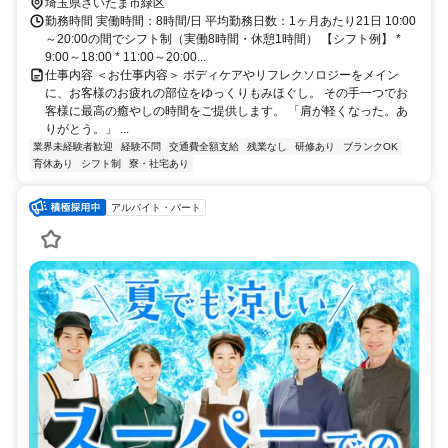
駅：浦和美園駅
埼玉県さいたま市緑区
勤務時間 実働時間：8時間/日 平均勤務日数：1ヶ月あたり21日 10:00
～20:00の間でシフト制（実働8時間・休憩1時間） 【シフト例】 *
9:00～18:00 * 11:00～20:00...
仕事内容 ＜お仕事内容＞ ボディケアやリフレクソロジーをメイン
に、お客様のお疲れの部位をゆっくりもみほぐし。 その手一つでお
客様に最高の癒やしの時間をご提供します。 「肩が軽くなった。あ
りがとう。」 ...
業界未経験者歓迎
経験不問
交通費全額支給
残業なし
研修あり
ブランクOK
育休あり
シフト制
寮・社宅あり
アルバイト・パート