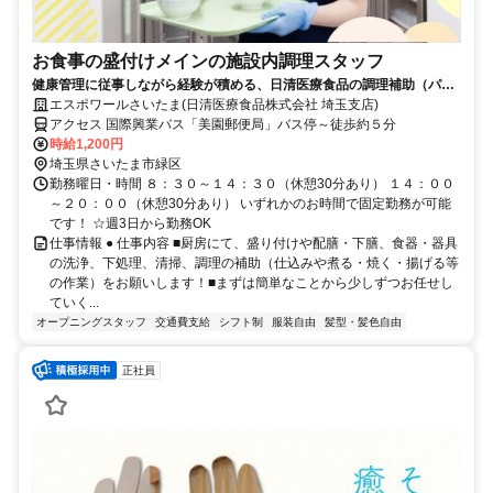
お食事の盛付けメインの施設内調理スタッフ
健康管理に従事しながら経験が積める、日清医療食品の調理補助（パー
ト・アルバイト）求人
エスポワールさいたま(日清医療食品株式会社 埼玉支店)
アクセス 国際興業バス「美園郵便局」バス停～徒歩約５分
時給1,200円
埼玉県さいたま市緑区
勤務曜日・時間 ８：３０～１４：３０（休憩30分あり） １４：００
～２０：００（休憩30分あり） いずれかのお時間で固定勤務が可能
です！ ☆週3日から勤務OK
仕事情報 ● 仕事内容 ■厨房にて、盛り付けや配膳・下膳、食器・器具
の洗浄、下処理、清掃、調理の補助（仕込みや煮る・焼く・揚げる等
の作業）をお願いします！■まずは簡単なことから少しずつお任せし
ていく...
オープニングスタッフ
交通費支給
シフト制
服装自由
髪型・髪色自由
正社員