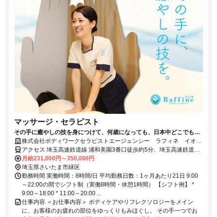
マッサージ・セラピスト
その手に癒やしの技を身につけて、何歳になっても、日本中どこでも働
けるセラピストの第一歩を踏み出しませんか。
株式会社ボディワークセラピストエージェンシー ラフィネ イオン
モール浦和美園店
アクセス 埼玉高速鉄道線 浦和美園3番口徒歩約5分、埼玉高速鉄道線
東川口3番口徒歩約26分、ＪＲ武蔵野線 東川口3番口徒歩約26分 最寄
月給231,000円～350,000円
駅：浦和美園駅
埼玉県さいたま市緑区
勤務時間 実働時間：8時間/日 平均勤務日数：1ヶ月あたり21日 9:00
～22:00の間でシフト制（実働8時間・休憩1時間） 【シフト例】 *
9:00～18:00 * 11:00～20:00 ...
仕事内容 ＜お仕事内容＞ ボディケアやリフレクソロジーをメイン
に、お客様のお疲れの部位をゆっくりもみほぐし。 その手一つでお