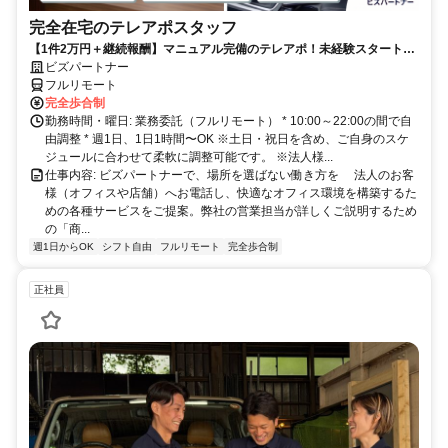
完全在宅のテレアポスタッフ
【1件2万円＋継続報酬】マニュアル完備のテレアポ！未経験スタートの
副業スタッフ活躍中／丁寧なフォロー体制あり
ビズパートナー
フルリモート
完全歩合制
勤務時間・曜日: 業務委託（フルリモート） * 10:00～22:00の間で自
由調整 * 週1日、1日1時間〜OK ※土日・祝日を含め、ご自身のスケ
ジュールに合わせて柔軟に調整可能です。 ※法人様...
仕事内容: ビズパートナーで、場所を選ばない働き方を 法人のお客
様（オフィスや店舗）へお電話し、快適なオフィス環境を構築するた
めの各種サービスをご提案。弊社の営業担当が詳しくご説明するため
の「商...
週1日からOK
シフト自由
フルリモート
完全歩合制
正社員