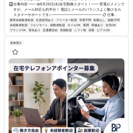
仕事内容 ━━ 📅8月26日(水)在宅勤務スタート！━━ 受電がメインで
すが、メール対応も約半分！ 電話とメールのバランスよく働けるカ
スタマーサポートです♪ ━━━━━━━━━━━━━━ 📋 仕事...
業界未経験者歓迎
社員登用あり
フリーター歓迎
学歴不問
転勤なし
経験不問
未経験者歓迎
フルリモート
経験者歓迎
ネイルOK
夜間
研修あり
在宅OK
ブランクOK
育休あり
交通費支給
長期歓迎
シフト制
深夜
ピアスOK
業務委託