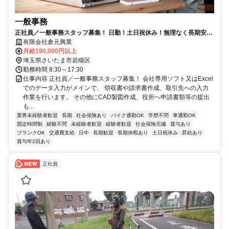
一般事務
正社員／一般事務スタッフ募集！ 日勤！土日祝休み！無理なく長期安定
して働けます！
有限会社倉元興業
月給190,000円以上
埼玉県さいたま市岩槻区
勤務時間 8:30～17:30
仕事内容 正社員／一般事務スタッフ募集！ 会社専用ソフト又はExcel
でのデータ入力がメインで、 領収書や請求書作成、取引先への入力
作業を行います。 その他にCAD製図作成、役所へ申請書類等の提出
も...
業界未経験者歓迎
長期
社会保険あり
バイク通勤OK
学歴不問
車通勤OK
固定時間制
経験不問
未経験者歓迎
経験者歓迎
社会保険完備
賞与あり
ブランクOK
交通費支給
日中
長期歓迎
長期休暇あり
土日祝休み
昇給あり
賞与年2回あり
正社員