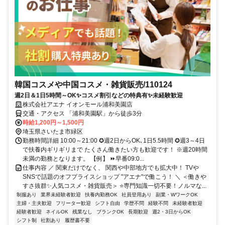
韓国コスメや中国コスメ・雑貨販売/110124
週2日＆1日5時間～OK✨コスメ割引などの特典有✨未経験歓迎
株式会社アエナ イオンモール浦和美園店
交通・アクセス 「浦和美園駅」から徒歩3分
時給1,200円～1,500円
埼玉県さいたま市緑区
勤務時間詳細 10:00～21:00 ✪週2日からOK､1日5.5時間 ✪週3～4日
で扶養内ギリギリまで たくさん働きたい方も歓迎です！ ※週20時間
未満の勤務となります。 【例】 ⏩早番09:0...
仕事内容 ／ 関東だけでなく、 関西や中部地方でも拡大中！ TVや
SNSで話題のオフプライスショップ "アエナ"で働こう！ ＼ ＜働きや
すさ抜群✨人気コスメ・雑貨販売＞ ⭐専門知識一切不要！ノルマな...
制服あり
業界未経験者歓迎
扶養内勤務OK
社員登用あり
副業・WワークOK
主婦・主夫歓迎
フリーター歓迎
シフト自由
学歴不問
経験不問
未経験者歓迎
経験者歓迎
ネイルOK
残業なし
ブランクOK
長期歓迎
週2・3日からOK
シフト制
社割あり
履歴書不要