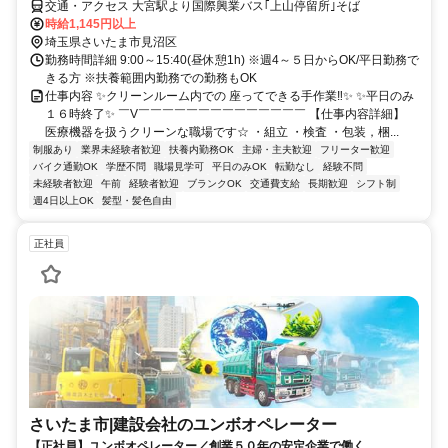
交通・アクセス 大宮駅より国際興業バス｢上山停留所｣そば
時給1,145円以上
埼玉県さいたま市見沼区
勤務時間詳細 9:00～15:40(昼休憩1h) ※週4～５日からOK/平日勤務で
きる方 ※扶養範囲内勤務での勤務もOK
仕事内容 ✨クリーンルーム内での 座ってできる手作業‼✨ ✨平日のみ
１６時終了✨ ￣V￣￣￣￣￣￣￣￣￣￣￣￣￣￣ 【仕事内容詳細】
医療機器を扱うクリーンな職場です☆ ・組立 ・検査 ・包装，梱...
制服あり
業界未経験者歓迎
扶養内勤務OK
主婦・主夫歓迎
フリーター歓迎
バイク通勤OK
学歴不問
職場見学可
平日のみOK
転勤なし
経験不問
未経験者歓迎
午前
経験者歓迎
ブランクOK
交通費支給
長期歓迎
シフト制
週4日以上OK
髪型・髪色自由
正社員
さいたま市|建設会社のユンボオペレーター
【正社員】ユンボオペレーター／創業５０年の安定企業で働く