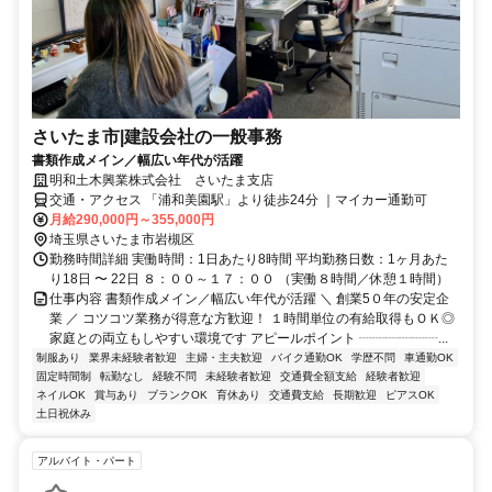
さいたま市|建設会社の一般事務
書類作成メイン／幅広い年代が活躍
明和土木興業株式会社 さいたま支店
交通・アクセス 「浦和美園駅」より徒歩24分 ｜マイカー通勤可
月給290,000円～355,000円
埼玉県さいたま市岩槻区
勤務時間詳細 実働時間：1日あたり8時間 平均勤務日数：1ヶ月あた
り18日 〜 22日 ８：００～１７：００ （実働８時間／休憩１時間）
仕事内容 書類作成メイン／幅広い年代が活躍 ＼ 創業5０年の安定企
業 ／ コツコツ業務が得意な方歓迎！ １時間単位の有給取得もＯＫ◎
家庭との両立もしやすい環境です アピールポイント ┈┈┈┈┈┈...
制服あり
業界未経験者歓迎
主婦・主夫歓迎
バイク通勤OK
学歴不問
車通勤OK
固定時間制
転勤なし
経験不問
未経験者歓迎
交通費全額支給
経験者歓迎
ネイルOK
賞与あり
ブランクOK
育休あり
交通費支給
長期歓迎
ピアスOK
土日祝休み
アルバイト・パート