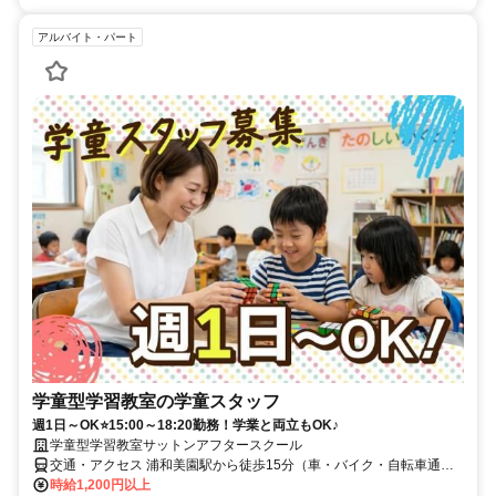
アルバイト・パート
学童型学習教室の学童スタッフ
週1日～OK⭐15:00～18:20勤務！学業と両立もOK♪
学童型学習教室サットンアフタースクール
交通・アクセス 浦和美園駅から徒歩15分（車・バイク・自転車通勤
可）
時給1,200円以上