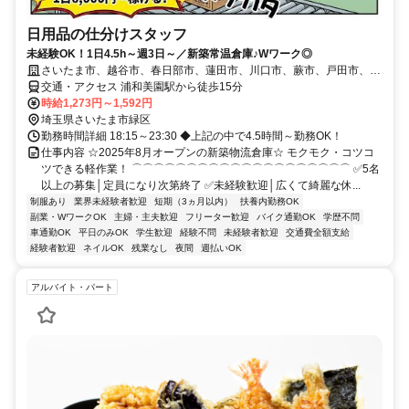
日用品の仕分けスタッフ
未経験OK！1日4.5h～週3日～／新築常温倉庫♪Wワーク◎
さいたま市、越谷市、春日部市、蓮田市、川口市、蕨市、戸田市、朝
霞市、白岡市、草加市、志木市、上尾市、久喜市、杉戸町
交通・アクセス 浦和美園駅から徒歩15分
時給1,273円～1,592円
埼玉県さいたま市緑区
勤務時間詳細 18:15～23:30 ◆上記の中で4.5時間～勤務OK！
仕事内容 ☆2025年8月オープンの新築物流倉庫☆ モクモク・コツコ
ツできる軽作業！ ⌒⌒⌒⌒⌒⌒⌒⌒⌒⌒⌒⌒⌒⌒⌒⌒⌒⌒⌒⌒ ✅5名
以上の募集│定員になり次第終了 ✅未経験歓迎│広くて綺麗な休...
制服あり
業界未経験者歓迎
短期（3ヵ月以内）
扶養内勤務OK
副業・WワークOK
主婦・主夫歓迎
フリーター歓迎
バイク通勤OK
学歴不問
車通勤OK
平日のみOK
学生歓迎
経験不問
未経験者歓迎
交通費全額支給
経験者歓迎
ネイルOK
残業なし
夜間
週払いOK
アルバイト・パート