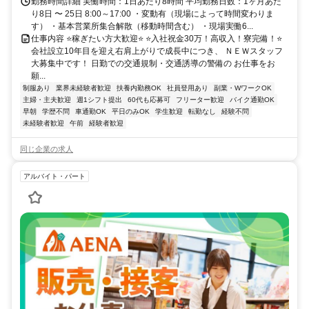
勤務時間詳細 実働時間：1日あたり8時間 平均勤務日数：1ヶ月あた
り8日 〜 25日 8:00～17:00 ・変動有（現場によって時間変わりま
す） ・基本営業所集合解散（移動時間含む） ・現場実働6...
仕事内容 ⭐稼ぎたい方大歓迎⭐ ⭐入社祝金30万！高収入！寮完備！⭐
会社設立10年目を迎え右肩上がりで成長中につき、 ＮＥＷスタッフ
大募集中です！ 日勤での交通規制・交通誘導の警備の お仕事をお
願...
制服あり
業界未経験者歓迎
扶養内勤務OK
社員登用あり
副業・WワークOK
主婦・主夫歓迎
週1シフト提出
60代も応募可
フリーター歓迎
バイク通勤OK
早朝
学歴不問
車通勤OK
平日のみOK
学生歓迎
転勤なし
経験不問
未経験者歓迎
午前
経験者歓迎
同じ企業の求人
アルバイト・パート