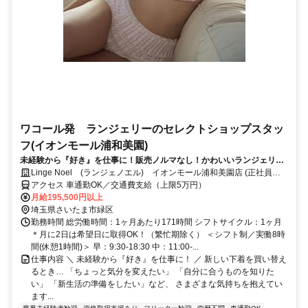
ワコール発 ランジェリーのセレクトショップスタッ
フ(イオンモール浦和美園)
未経験から『好き』を仕事に！販売ノルマなし！かわいいランジェリー
を社割でゲット！
Linge Noel (ランジェノエル) イオンモール浦和美園店 (正社員募
集)
アクセス 車通勤OK／交通費支給（上限5万円）
月給195,500円以上
埼玉県さいたま市緑区
勤務時間 総労働時間：1ヶ月あたり171時間 シフトサイクル：1ヶ月
＊月に2日は希望日に取得OK！（繁忙期除く） ＜シフト制／実働8時
間(休憩1時間)＞ 早：9:30-18:30 中：11:00-...
仕事内容 ＼ 未経験から『好き』を仕事に！ ／ 新しい下着を買い替え
るとき… 「ちょっと気分を変えたい」 「自分に合うものを知りた
い」 「新生活の準備をしたい」など、 さまざまな気持ちを抱えてい
ます...