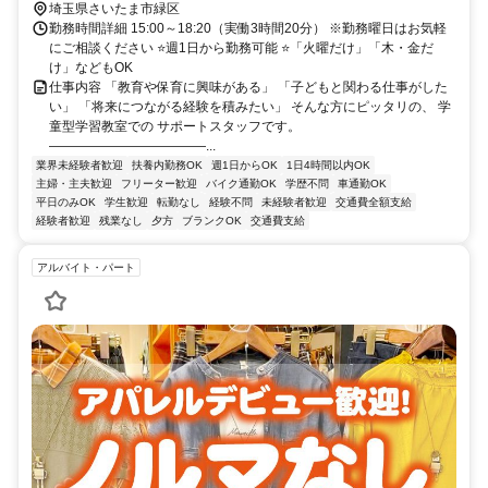
埼玉県さいたま市緑区
勤務時間詳細 15:00～18:20（実働3時間20分） ※勤務曜日はお気軽
にご相談ください ⭐週1日から勤務可能 ⭐「火曜だけ」「木・金だ
け」などもOK
仕事内容 「教育や保育に興味がある」 「子どもと関わる仕事がした
い」 「将来につながる経験を積みたい」 そんな方にピッタリの、 学
童型学習教室での サポートスタッフです。
――――――――――――...
業界未経験者歓迎
扶養内勤務OK
週1日からOK
1日4時間以内OK
主婦・主夫歓迎
フリーター歓迎
バイク通勤OK
学歴不問
車通勤OK
平日のみOK
学生歓迎
転勤なし
経験不問
未経験者歓迎
交通費全額支給
経験者歓迎
残業なし
夕方
ブランクOK
交通費支給
アルバイト・パート