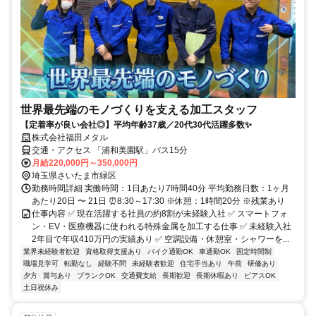
世界最先端のモノづくりを支える加工スタッフ
【定着率が良い会社◎】平均年齢37歳／20代30代活躍多数✨
株式会社福田メタル
交通・アクセス 「浦和美園駅」バス15分
月給220,000円～350,000円
埼玉県さいたま市緑区
勤務時間詳細 実働時間：1日あたり7時間40分 平均勤務日数：1ヶ月
あたり20日 〜 21日 ⏰8:30～17:30 ※休憩：1時間20分 ※残業あり
仕事内容 ✅ 現在活躍する社員の約8割が未経験入社 ✅ スマートフォ
ン・EV・医療機器に使われる特殊金属を加工する仕事 ✅ 未経験入社
2年目で年収410万円の実績あり ✅ 空調設備・休憩室・シャワーを...
業界未経験者歓迎
資格取得支援あり
バイク通勤OK
車通勤OK
固定時間制
職場見学可
転勤なし
経験不問
未経験者歓迎
住宅手当あり
午前
研修あり
夕方
賞与あり
ブランクOK
交通費支給
長期歓迎
長期休暇あり
ピアスOK
土日祝休み