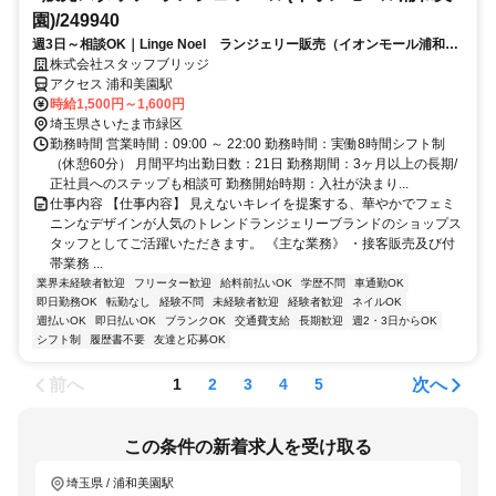
園)/249940
週3日～相談OK｜Linge Noel ランジェリー販売（イオンモール浦和美
園）未経験歓迎・ノルマ無
株式会社スタッフブリッジ
アクセス 浦和美園駅
時給1,500円～1,600円
埼玉県さいたま市緑区
勤務時間 営業時間：09:00 ～ 22:00 勤務時間：実働8時間シフト制
（休憩60分） 月間平均出勤日数：21日 勤務期間：3ヶ月以上の長期/
正社員へのステップも相談可 勤務開始時期：入社が決まり...
仕事内容 【仕事内容】 見えないキレイを提案する、華やかでフェミ
ニンなデザインが人気のトレンドランジェリーブランドのショップス
タッフとしてご活躍いただきます。 《主な業務》 ・接客販売及び付
帯業務 ...
業界未経験者歓迎
フリーター歓迎
給料前払いOK
学歴不問
車通勤OK
即日勤務OK
転勤なし
経験不問
未経験者歓迎
経験者歓迎
ネイルOK
週払いOK
即日払いOK
ブランクOK
交通費支給
長期歓迎
週2・3日からOK
シフト制
履歴書不要
友達と応募OK
前へ
次へ
1
2
3
4
5
この条件の新着求人を受け取る
埼玉県 / 浦和美園駅