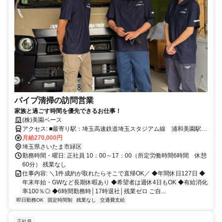
パイプ清掃の訪問営業
家族と過ごす時間を優先できるお仕事！
(株)美園ベース
アクセス: ■最寄り駅：埼玉高速鉄道埼玉スタジアム線 浦和美園駅
月給270,000円
徒歩15分 ■自動車通勤OK（社用車での通勤もOKです）
埼玉県さいたま市緑区
勤務時間・曜日: 正社員 10：00～17：00（所定労働時間6時間 休憩
60分） 残業なし
仕事内容: ＼1件成約が取れたらそこで直帰OK／ ◆年間休日127日 ◆
年末年始・GWなど長期休暇あり ◆希望者は週休4日もOK ◆有給消化
率100％◎ ◆6時間勤務時│17時退社│残業ゼロ ご自...
即日勤務OK
固定時間制
残業なし
交通費支給
正社員