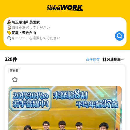
埼玉県
浦和美園駅
職種を選択してください
髪型・髪色自由
キーワードを選択してください
328件
条件保存
関連度順
正社員