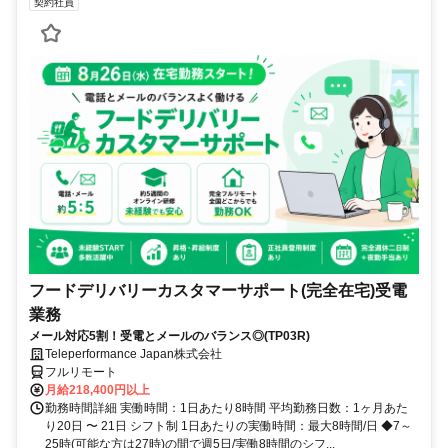
契約社員
フードデリバリーカスタマーサポート(完全在宅)受電
業務
メール対応5割！受電とメールのバランス◎(TP03R)
Teleperformance Japan株式会社
フルリモート
月給218,400円以上
勤務時間詳細 実働時間：1日あたり8時間 平均勤務日数：1ヶ月あた
り20日 〜 21日 シフト制 1日あたりの実働時間：最大8時間/日 ◆7～
25時(可能な方は27時)の間で週5日/実働8時間のシフ...