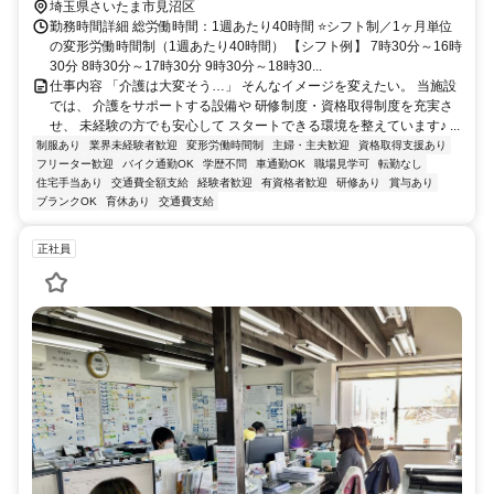
埼玉県さいたま市見沼区
勤務時間詳細 総労働時間：1週あたり40時間 ⭐シフト制／1ヶ月単位
の変形労働時間制（1週あたり40時間） 【シフト例】 7時30分～16時
30分 8時30分～17時30分 9時30分～18時30...
仕事内容 「介護は大変そう…」 そんなイメージを変えたい。 当施設
では、 介護をサポートする設備や 研修制度・資格取得制度を充実さ
せ、 未経験の方でも安心して スタートできる環境を整えています♪ ...
制服あり
業界未経験者歓迎
変形労働時間制
主婦・主夫歓迎
資格取得支援あり
フリーター歓迎
バイク通勤OK
学歴不問
車通勤OK
職場見学可
転勤なし
住宅手当あり
交通費全額支給
経験者歓迎
有資格者歓迎
研修あり
賞与あり
ブランクOK
育休あり
交通費支給
正社員