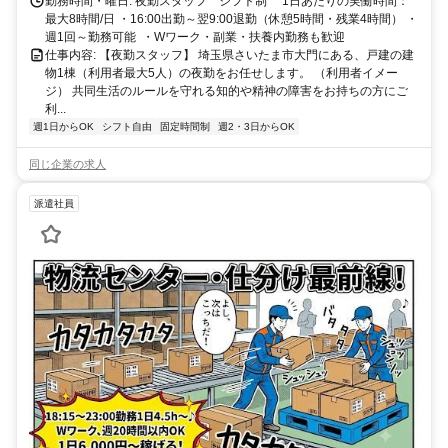
料） ・自転車：可（駐輪スペースあり）
勤務時間・曜日: 夜勤スタッフ シフト制 1日あたりの実働時間：
最大8時間/日 ・16:00出勤～翌9:00退勤（休憩5時間・残業4時間） ・
週1回～勤務可能 ・Wワーク・副業・扶養内勤務も歓迎
仕事内容: 【夜勤スタッフ】 埼玉県さいたま市大門にある、戸建の建
物1棟（利用者最大5人）の夜勤をお任せします。 （利用者イメー
ジ） 共同生活のルールを守れる知的や精神の障害をお持ちの方にご
利...
週1日からOK
シフト自由
固定時間制
週2・3日からOK
同じ企業の求人
派遣社員