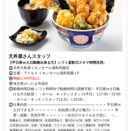
天丼屋さんスタッフ
【平日夜or土日勤務出来る方】シフト柔軟◎スキマ時間活用♪
天丼大島屋イオンモール浦和美園店
交通・アクセス イオンモール浦和美園１F
時給1,300円以上
埼玉県さいたま市緑区
勤務時間詳細 シフト時間内で勤務時間の調整可能！ 平日夜or土日働
ける方大歓迎！ ・ホール・キッチンスタッフ(平日） L17:00～22:00
・ホール・キッチンスタッフ(土日） L10:00...
仕事内容 ――――――――――――――――――― ＞＞＞ 平日夜or
土日できる方 ＜＜＜ ＞＞＞ 自由度の高さが魅力♪ ＜＜＜ ＞＞＞ 学
歴・経験・性別不問 ＜＜＜ ＞＞＞自分のスタイルを大切に、 ＜...
制服あり
扶養内勤務OK
社員登用あり
週1日からOK
副業・WワークOK
土日祝のみOK
主婦・主夫歓迎
フリーター歓迎
バイク通勤OK
学歴不問
車通勤OK
平日のみOK
学生歓迎
未経験者歓迎
午前
夕方
ブランクOK