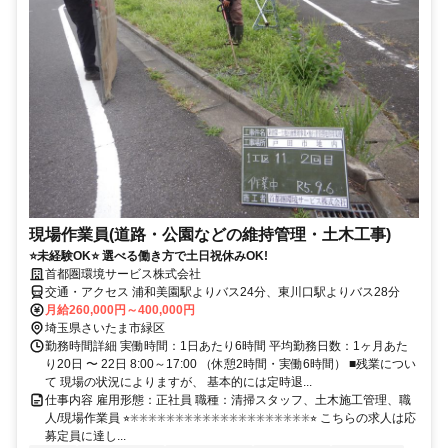
現場作業員(道路・公園などの維持管理・土木工事)
⭐️未経験OK⭐️ 選べる働き方で土日祝休みOK!
首都圏環境サービス株式会社
交通・アクセス 浦和美園駅よりバス24分、東川口駅よりバス28分
月給260,000円～400,000円
埼玉県さいたま市緑区
勤務時間詳細 実働時間：1日あたり6時間 平均勤務日数：1ヶ月あた
り20日 〜 22日 8:00～17:00 （休憩2時間・実働6時間） ■残業につい
て 現場の状況によりますが、 基本的には定時退...
仕事内容 雇用形態：正社員 職種：清掃スタッフ、土木施工管理、職
人/現場作業員 ⭐︎✳︎✳︎✳︎✳︎✳︎✳︎✳︎✳︎✳︎✳︎✳︎✳︎✳︎✳︎✳︎✳︎✳︎✳︎✳︎✳︎⭐︎ こちらの求人は応
募定員に達し...