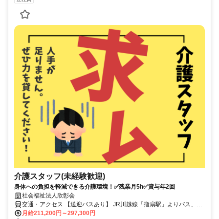
介護スタッフ(未経験歓迎)
身体への負担を軽減できる介護環境！✅残業月5h✅賞与年2回
社会福祉法人欣彰会
交通・アクセス 【送迎バスあり】 JR川越線「指扇駅」よりバス、
「峰岸団地」下車徒歩5分
月給211,200円～297,300円