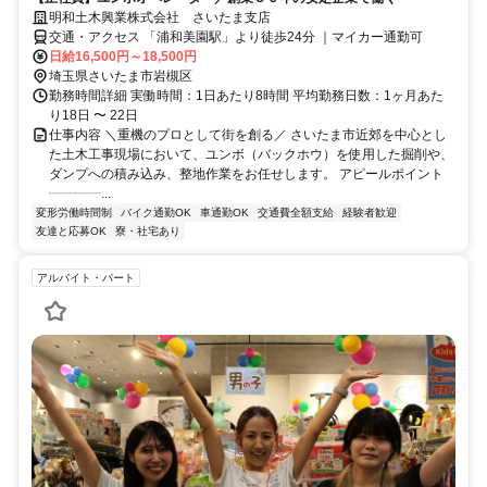
明和土木興業株式会社 さいたま支店
交通・アクセス 「浦和美園駅」より徒歩24分 ｜マイカー通勤可
日給16,500円～18,500円
埼玉県さいたま市岩槻区
勤務時間詳細 実働時間：1日あたり8時間 平均勤務日数：1ヶ月あた
り18日 〜 22日
仕事内容 ＼重機のプロとして街を創る／ さいたま市近郊を中心とし
た土木工事現場において、ユンボ（バックホウ）を使用した掘削や、
ダンプへの積み込み、整地作業をお任せします。 アピールポイント
┈┈┈┈...
変形労働時間制
バイク通勤OK
車通勤OK
交通費全額支給
経験者歓迎
友達と応募OK
寮・社宅あり
アルバイト・パート