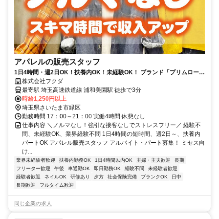
アパレルの販売スタッフ
1日4時間・週2日OK！扶養内OK！未経験OK！ ブランド「プリムロー
ズ」イオンモール浦和美園内
株式会社フクダ
最寄駅 埼玉高速鉄道線 浦和美園駅 徒歩で3分
時給1,250円以上
埼玉県さいたま市緑区
勤務時間 17：00～21：00 実働4時間 休憩なし
仕事内容 ＼ノルマなし！強引な接客なしでストレスフリー／ 経験不
問、未経験OK、業界経験不問 1日4時間の短時間、週2日～、扶養内
パートOK アパレル販売スタッフ アルバイト・パート募集！ ミセス向
け...
業界未経験者歓迎
扶養内勤務OK
1日4時間以内OK
主婦・主夫歓迎
長期
フリーター歓迎
午後
車通勤OK
即日勤務OK
経験不問
未経験者歓迎
経験者歓迎
ネイルOK
研修あり
夕方
社会保険完備
ブランクOK
日中
長期歓迎
フルタイム歓迎
同じ企業の求人