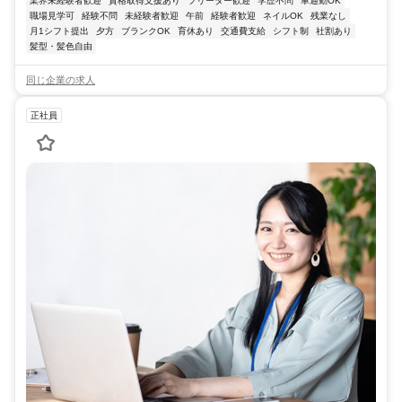
業界未経験者歓迎
資格取得支援あり
フリーター歓迎
学歴不問
車通勤OK
職場見学可
経験不問
未経験者歓迎
午前
経験者歓迎
ネイルOK
残業なし
月1シフト提出
夕方
ブランクOK
育休あり
交通費支給
シフト制
社割あり
髪型・髪色自由
同じ企業の求人
正社員