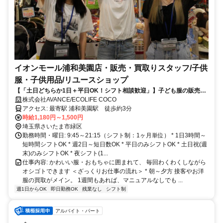
イオンモール浦和美園店・販売・買取りスタッフ/子供
服・子供用品/リユースショップ
【「土日どちらか1日＋平日OK！シフト相談歓迎」】子ども服の販売買
取 ≪週1～≫履歴書不要◎服装＆ネイルは自由＊子育てママ大歓迎!!
株式会社AVANCE/ECOLIFE COCO
アクセス: 最寄駅 浦和美園駅 徒歩約3分
時給1,180円～1,500円
埼玉県さいたま市緑区
勤務時間・曜日: 9:45～21:15（シフト制：1ヶ月単位） * 1日3時間～
短時間シフトOK * 週2日～短日数OK * 平日のみシフトOK * 土日祝(週
末)のみシフトOK * 夜シフト(1...
仕事内容: かわいい服・おもちゃに囲まれて、 毎回わくわくしながら
オシゴトできます ＜ざっくりお仕事の流れ＞ * 朝～夕方 接客やお洋
服の買取がメイン。 1週間もあれば、マニュアルなしでも ...
週1日からOK
即日勤務OK
残業なし
シフト制
アルバイト・パート