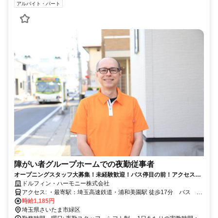
アルバイト・パート
障がい者グループホームでの夜勤従事者
オープニングスタッフ大募集！未経験歓迎！バス停目の前！アクセス抜
群◎
ドルフィン・ハーモニー株式会社
アクセス: ・最寄駅：埼玉高速鉄道・浦和美園駅 徒歩17分 バス 美
園郵便局 徒歩1分（１５ｍ） 「バス停目の前！主要路線の上り下り
時給1,185円
が利用可能で、毎日の通勤がスムーズです。」 ・車通勤：可（無
埼玉県さいたま市緑区