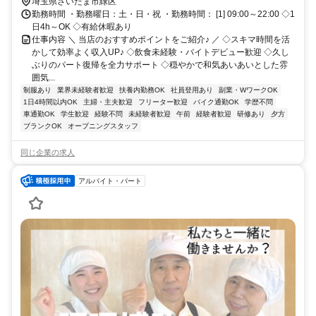
駅からバス8分、バス停「芝原一丁目」から徒歩1分・東浦和駅からバ
埼玉県さいたま市緑区
ス15分、バス停「芝原」から徒歩1分／国道463号沿い
勤務時間 ・勤務曜日：土・日・祝 ・勤務時間： [1] 09:00～22:00 ◇1
日4h～OK ◇有給休暇あり
仕事内容 ＼ 当店のおすすめポイントをご紹介♪ ／ ◇スキマ時間を活
かして効率よく収入UP♪ ◇飲食未経験・バイトデビュー歓迎 ◇久し
ぶりのパート復帰を全力サポート ◇穏やかで和気あいあいとした雰
囲気...
制服あり
業界未経験者歓迎
扶養内勤務OK
社員登用あり
副業・WワークOK
1日4時間以内OK
主婦・主夫歓迎
フリーター歓迎
バイク通勤OK
学歴不問
車通勤OK
学生歓迎
経験不問
未経験者歓迎
午前
経験者歓迎
研修あり
夕方
ブランクOK
オープニングスタッフ
同じ企業の求人
アルバイト・パート