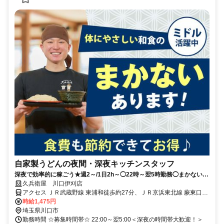
自家製うどんの夜間・深夜キッチンスタッフ
深夜で効率的に稼ごう★週2～/1日2h～◯22時～翌5時勤務◯まかない
（食事補助）あり
久兵衛屋 川口伊刈店
アクセス ＪＲ武蔵野線 東浦和徒歩約27分、ＪＲ京浜東北線 蕨東口徒
歩約41分、ＪＲ武蔵野線 南浦和東口徒歩約40分 車通勤可
時給1,475円
埼玉県川口市
勤務時間 ☆募集時間帯☆ 22:00～翌5:00＜深夜の時間帯大歓迎！＞