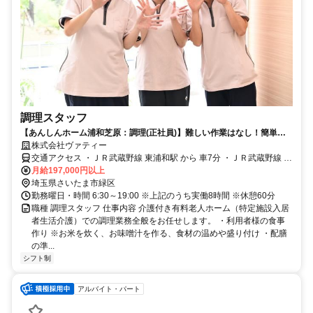
調理スタッフ
【あんしんホーム浦和芝原：調理(正社員)】難しい作業はなし！簡単で
美味しいごはんを提供
株式会社ヴァティー
交通アクセス ・ＪＲ武蔵野線 東浦和駅 から 車7分 ・ＪＲ武蔵野線 東
月給197,000円以上
浦和駅 から 国際興業バス乗車6分 「芝原」降車後徒歩4分
埼玉県さいたま市緑区
勤務曜日・時間 6:30～19:00 ※上記のうち実働8時間 ※休憩60分
職種 調理スタッフ 仕事内容 介護付き有料老人ホーム（特定施設入居
者生活介護）での調理業務全般をお任せします。 ・利用者様の食事
作り ※お米を炊く、お味噌汁を作る、食材の温めや盛り付け ・配膳
の準...
シフト制
アルバイト・パート