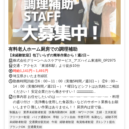
有料老人ホーム厨房での調理補助
【未経験歓迎】包丁いらずの簡単作業から！週2日～
株式会社グリーンヘルスケアサービス_アズハイム東浦和_0P2975
交通・アクセス 「東浦和駅」より徒歩10分
時給1,141円～1,491円
埼玉県さいたま市緑区
勤務時間詳細 ①6：00～11：00（実働5時間／週3日～） ②9：00～
14：00（実働5時間／週2日～） ＊曜日などシフトはお気軽にご相談
ください！ 安定企業だから働きやすい！ □□□□□□□□...
仕事内容 お任せしたいのは ―･･―･･―･･―･･―･･―･･―･･― ・料理
の盛り付け ・洗浄機を使用した食器洗い などのサポート業務をお願
いします◎ 難しい作業はありません！！ 厨房内は皆で協...
制服あり
業界未経験者歓迎
扶養内勤務OK
副業・WワークOK
主婦・主夫歓迎
フリーター歓迎
バイク通勤OK
早朝
シフト自由
学歴不問
転勤なし
経験不問
未経験者歓迎
交通費全額支給
午前
経験者歓迎
有資格者歓迎
月1シフト提出
ブランクOK
交通費支給