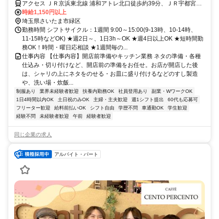
アクセス ＪＲ京浜東北線 浦和アトレ北口徒歩約39分、ＪＲ宇都宮線
〔東北本線〕・ＪＲ上野東京ライン/ＪＲ高崎線 浦和アトレ北口徒歩
時給1,150円以上
約39分、ＪＲ武蔵野線 東浦和徒歩約38分
埼玉県さいたま市緑区
勤務時間 シフトサイクル：1週間 9:00～15:00(9-13時、10-14時、
11-15時などOK) ★週2日～、1日3h～OK ★週4日以上OK ★短時間勤
務OK！時間・曜日応相談 ★1週間毎の...
仕事内容 【仕事内容】開店前準備やキッチン業務 ネタの準備・各種
仕込み・切り付けなど、開店前の準備をお任せ。お店が開店した後
は、シャリの上にネタをのせる・お皿に盛り付けるなどのすし製造
や、洗い場・炊飯...
制服あり
業界未経験者歓迎
扶養内勤務OK
社員登用あり
副業・WワークOK
1日4時間以内OK
土日祝のみOK
主婦・主夫歓迎
週1シフト提出
60代も応募可
フリーター歓迎
給料前払いOK
シフト自由
学歴不問
車通勤OK
学生歓迎
経験不問
未経験者歓迎
午前
経験者歓迎
同じ企業の求人
アルバイト・パート