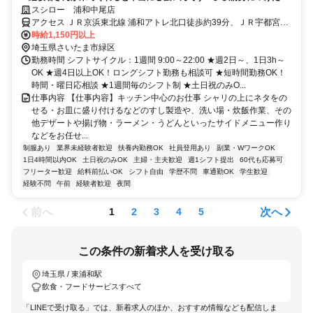
キルがそのまま活かせます◎
スシロー 浦和中尾店
アクセス ＪＲ京浜東北線 浦和アトレ北口徒歩約39分、ＪＲ宇都宮線
〔東北本線〕・ＪＲ上野東京ライン/ＪＲ高崎線 浦和アトレ北口徒歩
時給1,150円以上
約39分、ＪＲ武蔵野線 東浦和徒歩約38分
埼玉県さいたま市緑区
勤務時間 シフトサイクル：1週間 9:00～22:00 ★週2日～、1日3h～
OK ★週4日以上OK！ロングシフト勤務も相談可 ★短時間勤務OK！
時間・曜日応相談 ★1週間毎のシフト制 ★土日祝のみO...
仕事内容 【仕事内容】キッチン中心のお仕事 シャリの上にネタをの
せる・お皿に盛り付けるなどのすし製造や、洗い場・炊飯作業、その
他デザートや揚げ物・ラーメン・うどんといったサイドメニュー作り
などをお任せ...
制服あり
業界未経験者歓迎
扶養内勤務OK
社員登用あり
副業・WワークOK
1日4時間以内OK
土日祝のみOK
主婦・主夫歓迎
週1シフト提出
60代も応募可
フリーター歓迎
給料前払いOK
シフト自由
学歴不問
車通勤OK
学生歓迎
経験不問
午前
経験者歓迎
夜間
前へ
次へ
1
2
3
4
5
この条件の新着求人を受け取る
埼玉県 / 東浦和駅
飲食・フードサービスすべて
「LINEで受け取る」では、新着求人のほか、おすすめ情報なども配信しま