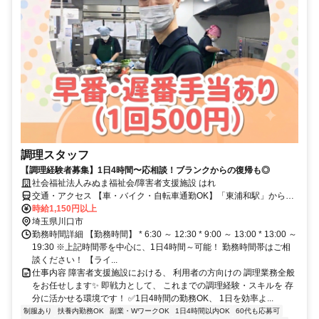
調理スタッフ
【調理経験者募集】1日4時間〜応相談！ブランクからの復帰も◎
社会福祉法人みぬま福祉会/障害者支援施設 はれ
交通・アクセス 【車・バイク・自転車通勤OK】「東浦和駅」から徒
歩23分、車6分
時給1,150円以上
埼玉県川口市
勤務時間詳細 【勤務時間】 * 6:30 ～ 12:30 * 9:00 ～ 13:00 * 13:00 ～
19:30 ※上記時間帯を中心に、1日4時間～可能！ 勤務時間帯はご相
談ください！ 【ライ...
仕事内容 障害者支援施設における、 利用者の方向けの 調理業務全般
をお任せします✨ 即戦力として、 これまでの調理経験・スキルを 存
分に活かせる環境です！ ✅1日4時間の勤務OK、 1日を効率よ...
制服あり
扶養内勤務OK
副業・WワークOK
1日4時間以内OK
60代も応募可