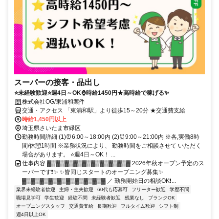
スーパーの接客・品出し
⭐未経験歓迎⭐週4日～OK⌚時給1450円★高時給で稼げる✨
株式会社OG/東浦和案件
交通・アクセス 「東浦和駅」より徒歩15～20分 ★交通費支給
時給1,450円以上
埼玉県さいたま市緑区
勤務時間詳細 (1)⏰6:00～18:00内 (2)⏰9:00～21:00内 ※各,実働8時
間/休憩1時間 ※業務状況により、 勤務時間をご相談させて いただく
場合があります。 ⭐週4日～OK！ ...
仕事内容 ▓▒▓▒▓▒▓▒▓▒▓▒▓▒▓▒▓▒▓ 2026年秋オープン予定のス
ーパーです❗✨ ✨皆同じスタートのオープニング募集✨
▓▒▓▒▓▒▓▒▓▒▓▒▓▒▓▒▓▒▓ ／ 勤務開始日の相談OK❗...
業界未経験者歓迎
主婦・主夫歓迎
60代も応募可
フリーター歓迎
学歴不問
職場見学可
学生歓迎
経験不問
未経験者歓迎
残業なし
ブランクOK
オープニングスタッフ
交通費支給
長期歓迎
フルタイム歓迎
シフト制
週4日以上OK