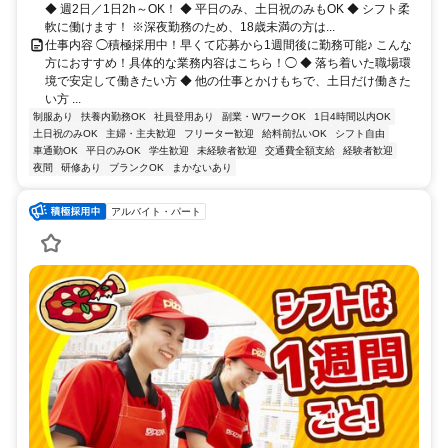
◆ 週2日／1日2h～OK！ ◆ 平日のみ、土日祝のみもOK ◆ シフト柔
軟に働けます！ ※深夜勤務のため、18歳未満の方は...
仕事内容 ◯積極採用中！早くて応募から1週間後に勤務可能♪ こんな
方におすすめ！具体的な業務内容はこちら！◯ ◆ 落ち着いた職場環
境で安定して働きたい方 ◆ 他の仕事とかけもちで、土日だけ働きた
い方 ...
制服あり
扶養内勤務OK
社員登用あり
副業・WワークOK
1日4時間以内OK
土日祝のみOK
主婦・主夫歓迎
フリーター歓迎
給料前払いOK
シフト自由
車通勤OK
平日のみOK
学生歓迎
未経験者歓迎
交通費全額支給
経験者歓迎
夜間
研修あり
ブランクOK
まかないあり
アルバイト・パート