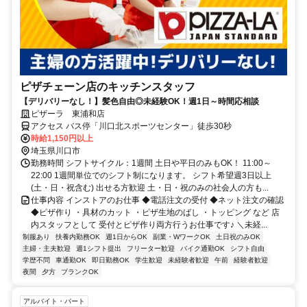
ピザチェーン店のキッチンスタッフ
【デリバリーなし！】髪色自由◎未経験OK！週1日～時間応相談
ピザーラ 東浦和店
アクセス バス停「川口北スポーツセンター」徒歩30秒
時給1,150円以上
埼玉県川口市
勤務時間 シフトサイクル：1週間 土日や平日のみもOK！ 11:00～
22:00 1週間単位でのシフト制になります。 シフト希望週3日以上
(土・日・祝含む) 出せる方歓迎 土・日・祝のみの社会人の方も...
仕事内容 インストアのお仕事 ◆電話注文の受付 ◆ネット注文の確認
◆ピザ作り ・具材のカット ・ピザ生地のばし ・トッピング など 店
内スタッフとして 受付とピザ作り両方行うお仕事です♪ ＼未経...
制服あり
扶養内勤務OK
週1日からOK
副業・WワークOK
土日祝のみOK
主婦・主夫歓迎
週1シフト提出
フリーター歓迎
バイク通勤OK
シフト自由
学歴不問
車通勤OK
即日勤務OK
学生歓迎
未経験者歓迎
午前
経験者歓迎
夜間
夕方
ブランクOK
アルバイト・パート