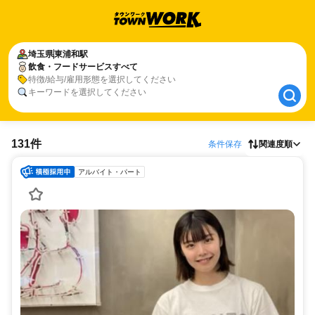
埼玉県
埼玉県
東浦和駅
東浦和駅
飲食・フードサービスすべて
飲食・フードサービスすべて
特徴/給与/雇用形態を選択してください
キーワードを選択してください
131件
条件保存
関連度順
アルバイト・パート