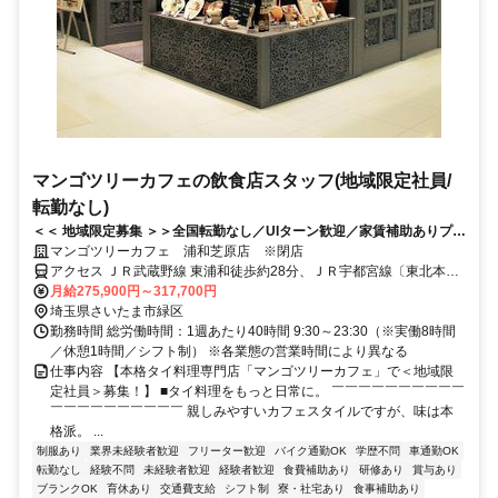
マンゴツリーカフェの飲食店スタッフ(地域限定社員/
転勤なし)
＜＜ 地域限定募集 ＞＞全国転勤なし／UIターン歓迎／家賃補助ありプラ
イム上場の安定経営で、地元で長く働きたいあなたに！
マンゴツリーカフェ 浦和芝原店 ※閉店
アクセス ＪＲ武蔵野線 東浦和徒歩約28分、ＪＲ宇都宮線〔東北本
線〕・ＪＲ上野東京ライン/ＪＲ湘南新宿ライン 浦和アトレ北口徒歩
月給275,900円～317,700円
約53分、ＪＲ京浜東北線 浦和アトレ北口徒歩約53分
埼玉県さいたま市緑区
勤務時間 総労働時間：1週あたり40時間 9:30～23:30（※実働8時間
／休憩1時間／シフト制） ※各業態の営業時間により異なる
仕事内容 【本格タイ料理専門店「マンゴツリーカフェ」で＜地域限
定社員＞募集！】 ■タイ料理をもっと日常に。 ￣￣￣￣￣￣￣￣￣￣
￣￣￣￣￣￣￣￣￣￣ 親しみやすいカフェスタイルですが、味は本
格派。 ...
制服あり
業界未経験者歓迎
フリーター歓迎
バイク通勤OK
学歴不問
車通勤OK
転勤なし
経験不問
未経験者歓迎
経験者歓迎
食費補助あり
研修あり
賞与あり
ブランクOK
育休あり
交通費支給
シフト制
寮・社宅あり
食事補助あり