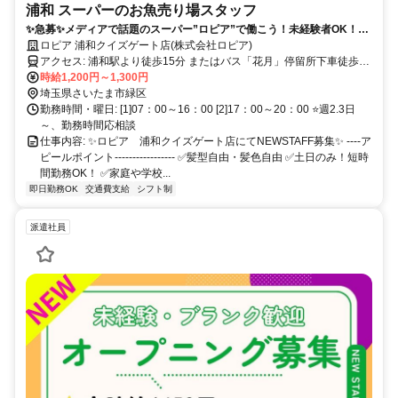
浦和 スーパーのお魚売り場スタッフ
✨急募✨メディアで話題のスーパー”ロピア”で働こう！未経験者OK！学
生・主婦パート活躍中！土日祝は時給UP✨
ロピア 浦和クイズゲート店(株式会社ロピア)
アクセス: 浦和駅より徒歩15分 またはバス「花月」停留所下車徒歩7
分
時給1,200円～1,300円
埼玉県さいたま市緑区
勤務時間・曜日: [1]07：00～16：00 [2]17：00～20：00 ⭐週2.3日
～、勤務時間応相談
仕事内容: ✨ロピア 浦和クイズゲート店にてNEWSTAFF募集✨ ----ア
ピールポイント----------------- ✅髪型自由・髪色自由 ✅️土日のみ！短時
間勤務OK！ ✅️家庭や学校...
即日勤務OK
交通費支給
シフト制
派遣社員