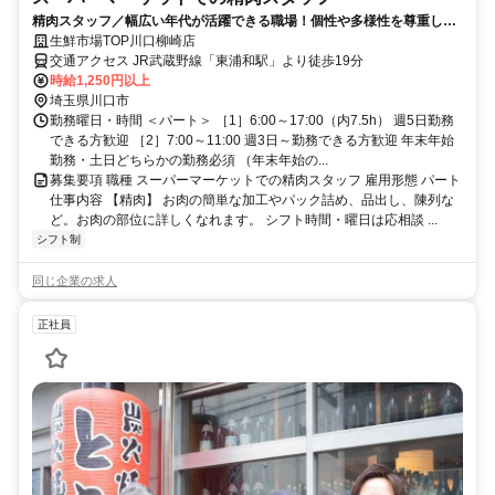
精肉スタッフ／幅広い年代が活躍できる職場！個性や多様性を尊重し身
だしなみ基準大幅緩和♪待遇も充実◎
生鮮市場TOP川口柳崎店
交通アクセス JR武蔵野線「東浦和駅」より徒歩19分
時給1,250円以上
埼玉県川口市
勤務曜日・時間 ＜パート＞ ［1］6:00～17:00（内7.5h） 週5日勤務
できる方歓迎 ［2］7:00～11:00 週3日～勤務できる方歓迎 年末年始
勤務・土日どちらかの勤務必須 （年末年始の...
募集要項 職種 スーパーマーケットでの精肉スタッフ 雇用形態 パート
仕事内容 【精肉】 お肉の簡単な加工やパック詰め、品出し、陳列な
ど。お肉の部位に詳しくなれます。 シフト時間・曜日は応相談 ...
シフト制
同じ企業の求人
正社員