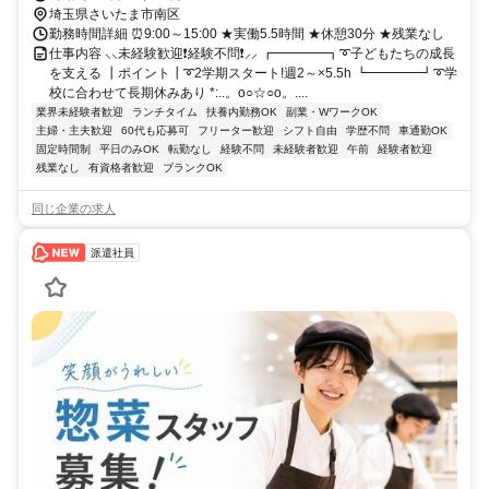
埼玉県さいたま市南区
勤務時間詳細 ⏰9:00～15:00 ★実働5.5時間 ★休憩30分 ★残業なし
仕事内容 ⸜⸜未経験歓迎❗経験不問❗⸝⸝ ┏━━━━┓➰子どもたちの成長
を支える ┃ポイント┃➰2学期スタート!週2～×5.5h ┗━━━━┛➰学
校に合わせて長期休みあり *:..。o○☆○o。....
業界未経験者歓迎
ランチタイム
扶養内勤務OK
副業・WワークOK
主婦・主夫歓迎
60代も応募可
フリーター歓迎
シフト自由
学歴不問
車通勤OK
固定時間制
平日のみOK
転勤なし
経験不問
未経験者歓迎
午前
経験者歓迎
残業なし
有資格者歓迎
ブランクOK
同じ企業の求人
派遣社員