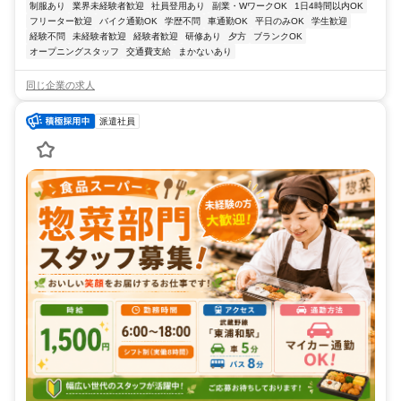
制服あり
業界未経験者歓迎
社員登用あり
副業・WワークOK
1日4時間以内OK
フリーター歓迎
バイク通勤OK
学歴不問
車通勤OK
平日のみOK
学生歓迎
経験不問
未経験者歓迎
経験者歓迎
研修あり
夕方
ブランクOK
オープニングスタッフ
交通費支給
まかないあり
同じ企業の求人
派遣社員