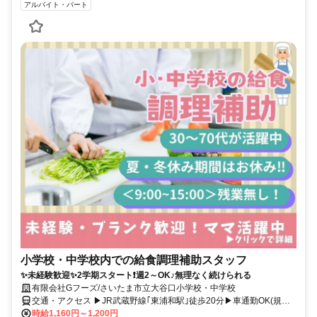
アルバイト・パート
小学校・中学校内での給食調理補助スタッフ
✨未経験歓迎✨2学期スタート❗週2～OK♪無理なく続けられる
有限会社Gフーズ/さいたま市立大谷口小学校・中学校
交通・アクセス ▶JR武蔵野線｢東浦和駅｣徒歩20分▶車通勤OK(規定
あり)▶自転車通勤OK
時給1,160円～1,200円