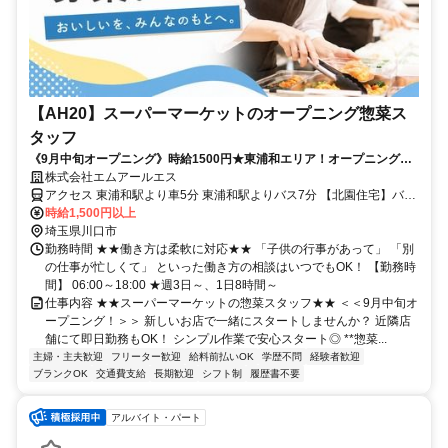
【AH20】スーパーマーケットのオープニング惣菜ス
タッフ
《9月中旬オープニング》時給1500円★東浦和エリア！オープニングで
安心スタートのお惣菜スタッフ♪
株式会社エムアールエス
アクセス 東浦和駅より車5分 東浦和駅よりバス7分 【北園住宅】バス
停より徒歩2分
時給1,500円以上
埼玉県川口市
勤務時間 ★★働き方は柔軟に対応★★ 「子供の行事があって」 「別
の仕事が忙しくて」 といった働き方の相談はいつでもOK！ 【勤務時
間】 06:00～18:00 ★週3日～、1日8時間～
仕事内容 ★★スーパーマーケットの惣菜スタッフ★★ ＜＜9月中旬オ
ープニング！＞＞ 新しいお店で一緒にスタートしませんか？ 近隣店
舗にて即日勤務もOK！ シンプル作業で安心スタート◎ **惣菜...
主婦・主夫歓迎
フリーター歓迎
給料前払いOK
学歴不問
経験者歓迎
ブランクOK
交通費支給
長期歓迎
シフト制
履歴書不要
アルバイト・パート