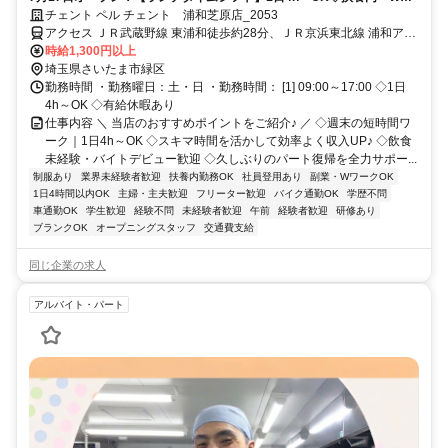
ーク可◇未経験歓迎◇学生さん・主婦(主夫)さん・フリーターさん歓迎
チェント ペル チェント 浦和芝原店_2053
◇交通費(ガソリン代)支給◇ランチタイムはおしゃれなカフェ♪ディナー
アクセス ＪＲ武蔵野線 東浦和徒歩約28分、ＪＲ京浜東北線 浦和アト
タイムはお酒も楽しめる落ち着いたレストランへ！
レ北口徒歩約53分、埼玉高速鉄道線 浦和美園1番口徒歩約52分 浦和
時給1,300円以上
駅からバス8分、バス停「芝原一丁目」から徒歩1分・東浦和駅からバ
埼玉県さいたま市緑区
ス15分、バス停「芝原」から徒歩1分／国道463号沿い
勤務時間 ・勤務曜日：土・日 ・勤務時間： [1] 09:00～17:00 ◇1日
4h～OK ◇有給休暇あり
仕事内容 ＼ 当店のおすすめポイントをご紹介♪ ／ ◇週末の短時間ワ
ーク｜1日4h～OK ◇スキマ時間を活かして効率よく収入UP♪ ◇飲食
未経験・バイトデビュー歓迎 ◇久しぶりのパート復帰を全力サポー...
制服あり
業界未経験者歓迎
扶養内勤務OK
社員登用あり
副業・WワークOK
1日4時間以内OK
主婦・主夫歓迎
フリーター歓迎
バイク通勤OK
学歴不問
車通勤OK
学生歓迎
経験不問
未経験者歓迎
午前
経験者歓迎
研修あり
ブランクOK
オープニングスタッフ
交通費支給
同じ企業の求人
アルバイト・パート