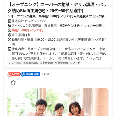
【オープニング】スーパーの惣菜・デリカ調理・パッ
ク詰めStaff(主婦(夫)・20代~60代活躍中)
＼オープニング募集！高時給1,500円〜1,875円★未経験＆ブランク歓迎
／
株式会社アルパジャパン
アクセス: ◎武蔵野線「東浦和駅」車5分/バス8分 ※マイカー通勤
OK！
時給1,500円～1,875円
埼玉県川口市
勤務時間・曜日: ◎6:00～18:00 上記時間のうち実働8時間＋休憩1時
間
仕事内容: 9月オープンの新店舗にて、食品スーパーのデリカ（惣菜）
部門でのお仕事をお任せします。 * 簡単な調理・盛り付け: お弁当の
盛り付けや惣菜調理、ベーカリーの作業を行います。 * パック詰...
シフト自由
即日勤務OK
固定時間制
交通費支給
シフト制
正社員