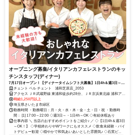
オープニング募集/イタリアンカフェレストランのキッ
チンスタッフ(ディナー)
7月17日オープン！【ディナータイムシフト大募集】1日4h＆週3日～
OK◇短時間・Wワーク可◇未経験歓迎・学生さん・フリーターさん歓迎
チェント ペル チェント 浦和芝原店_2053
◇交通費(ガソリン代)支給あり！ランチタイムはおしゃれなカフェ♪ディ
アクセス ＪＲ武蔵野線 東浦和徒歩約28分、ＪＲ京浜東北線 浦和アト
ナータイムはお酒も楽しめる落ち着いたレストランへ！
レ北口徒歩約53分、埼玉高速鉄道線 浦和美園1番口徒歩約52分 浦和
時給1,250円以上
駅からバス8分、バス停「芝原一丁目」から徒歩1分・東浦和駅からバ
埼玉県さいたま市緑区
ス15分、バス停「芝原」から徒歩1分／国道463号沿い
勤務時間 ・勤務曜日：月・火・水・木・金・土・日・祝 ・勤務時
間： [1] 17:00～22:00 ◇週3日～・1日4h～OK ◇有給休暇あり
仕事内容 ＼ 当店のおすすめポイントをご紹介♪ ／ ◇【1日4h＆週3日
～OK！】 ◇学校終わりやWワークにもオススメ ◇飲食未経験・バイ
トデビュー歓迎 ◇穏やかで和気あいあいとした雰囲気♪ ◇石窯ピ...