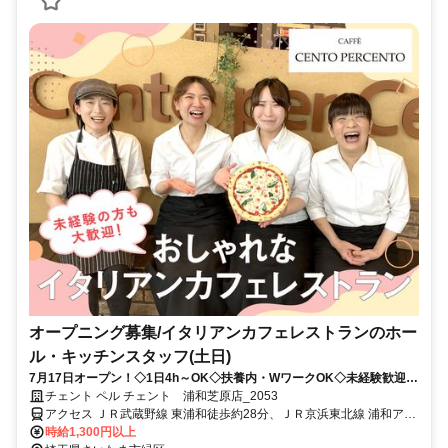
オープニング募集/イタリアンカフェレストランのホー
ル・キッチンスタッフ(土日)
7月17日オープン！◇1日4h～OK◇扶養内・WワークOK◇未経験歓迎◇
学生さん・主婦(主夫)さん・フリーターさん歓迎◇交通費(ガソリン代)支
チェント ペル チェント 浦和芝原店_2053
給！ランチタイムはおしゃれなカフェ♪ディナータイムはお酒も楽しめる
アクセス ＪＲ武蔵野線 東浦和徒歩約28分、ＪＲ京浜東北線 浦和アト
落ち着いたレストランへ！
レ北口徒歩約53分、埼玉高速鉄道線 浦和美園1番口徒歩約52分 浦和
時給1,300円以上