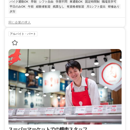
バイク通勤OK
早朝
シフト自由
学歴不問
車通勤OK
固定時間制
職場見学可
平日のみOK
午前
経験者歓迎
残業なし
有資格者歓迎
月1シフト提出
研修あり
夕方
同じ企業の求人
アルバイト・パート
スーパーマーケットでの精肉スタッフ