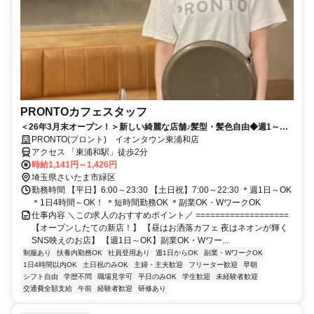
PRONTOカフェスタッフ
＜26年3月末オープン！＞新しい綺麗な店舗♪髪型・髪色自由◆週1～
OK◆1週間毎のシフト提出
PRONTO(プロント) イオンタウン東浦和店
アクセス 「東浦和駅」徒歩2分
時給1,141円～1,426円
埼玉県さいたま市緑区
勤務時間 【平日】6:00～23:30 【土日祝】7:00～22:30 ＊週1日～OK
＊1日4時間～OK！ ＊短時間勤務OK ＊副業OK・WワークOK
仕事内容 ＼この求人のおすすめポイント／ ===================
【オープンしたての新店！】 【昼はお洒落カフェ 夜はネオンが輝く
SNS映えのお店】 【週1日～OK】副業OK・Wワー...
制服あり
扶養内勤務OK
社員登用あり
週1日からOK
副業・WワークOK
1日4時間以内OK
土日祝のみOK
主婦・主夫歓迎
フリーター歓迎
早朝
シフト自由
学歴不問
職場見学可
平日のみOK
学生歓迎
未経験者歓迎
交通費全額支給
午前
経験者歓迎
研修あり