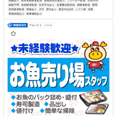
制服あり
業界未経験者歓迎
資格取得支援あり
フリーター歓迎
学歴不問
経験不問
未経験者歓迎
住宅手当あり
交通費全額支給
経験者歓迎
夜間
有資格者歓迎
研修あり
夕方
賞与あり
駅近5分以内
シフト制
深夜
長期休暇あり
食事補助あり
アルバイト・パート