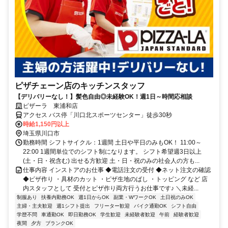
ピザチェーン店のキッチンスタッフ
【デリバリーなし！】髪色自由◎未経験OK！週1日～時間応相談
ピザーラ 東浦和店
アクセス バス停「川口北スポーツセンター」徒歩30秒
時給1,150円以上
埼玉県川口市
勤務時間 シフトサイクル：1週間 土日や平日のみもOK！ 11:00～
22:00 1週間単位でのシフト制になります。 シフト希望週3日以上
(土・日・祝含む) 出せる方歓迎 土・日・祝のみの社会人の方も...
仕事内容 インストアのお仕事 ◆電話注文の受付 ◆ネット注文の確認
◆ピザ作り ・具材のカット ・ピザ生地のばし ・トッピング など 店
内スタッフとして 受付とピザ作り両方行うお仕事です♪ ＼未経...
制服あり
扶養内勤務OK
週1日からOK
副業・WワークOK
土日祝のみOK
主婦・主夫歓迎
週1シフト提出
フリーター歓迎
バイク通勤OK
シフト自由
学歴不問
車通勤OK
即日勤務OK
学生歓迎
未経験者歓迎
午前
経験者歓迎
夜間
夕方
ブランクOK