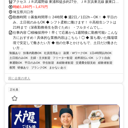
アクセス ＪＲ武蔵野線 東浦和徒歩約27分、ＪＲ京浜東北線 蕨東口徒
歩約41分、ＪＲ武蔵野線 南浦和東口徒歩約40分 車通勤可
時給1,180円～1,475円
埼玉県川口市
勤務時間 ☆募集時間帯☆ 24時間 ◆ 週2日／1日2h～OK！ ◆ 平日の
み、土日祝のみもOK ◆ シフト柔軟に働けます！ ※高校生シフトは
21時まで（深夜勤務発生を防ぐため） ・フルタイムでし...
仕事内容 ◯積極採用中！早くて応募から1週間後に勤務可能♪ こんな
方におすすめ！具体的な業務内容はこちら！◯ ◆ 落ち着いた職場環
境で安定して働きたい方 ◆ 他の仕事とかけもちで、土日だけ働きた
い方 ...
制服あり
扶養内勤務OK
社員登用あり
副業・WワークOK
1日4時間以内OK
土日祝のみOK
主婦・主夫歓迎
フリーター歓迎
給料前払いOK
シフト自由
車通勤OK
平日のみOK
学生歓迎
未経験者歓迎
交通費全額支給
経験者歓迎
夜間
研修あり
ブランクOK
まかないあり
同じ企業の求人
正社員