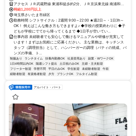
アクセス ＪＲ武蔵野線 東浦和徒歩約2分、ＪＲ京浜東北線 南浦和東
口徒歩約54分、ＪＲ武蔵野線 南浦和東口徒歩約54分 JR武蔵野線 東
時給1,200円以上
浦和駅 徒歩1分
埼玉県さいたま市緑区
勤務時間 シフトサイクル：2週間 9:00～22:00 ★週2日～・1日3h～
OK！ 例えばこんな働き方もできますよ♪ ◆学校の授業終わりに ◆子
どもが学校にでてから帰ってくるまで ◆1日手が空いてい...
仕事内容 未経験者でも安心して働けるマニュアルや研修が充実して
います！まずはお気軽にご応募ください。 主な業務は、キッチンス
タッフ（調理担当）として、ハンバーガーの調理（パティの焼成、バ
ンズの準備、ト...
制服あり
ランチタイム
扶養内勤務OK
社員登用あり
副業・WワークOK
1日4時間以内OK
隔週シフト提出
土日祝のみOK
主婦・主夫歓迎
フリーター歓迎
学歴不問
平日のみOK
学生歓迎
未経験者歓迎
午前
経験者歓迎
有資格者歓迎
夕方
ブランクOK
フルタイム歓迎
アルバイト・パート