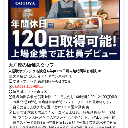
大戸屋の店舗スタッフ
未経験やブランクも歓迎★年休120日可★短時間等も相談OK
大戸屋ごはん処 イオンタウン東浦和店
交通・アクセス 東浦和駅から徒歩2分
月給288,100円以上
埼玉県さいたま市緑区
勤務時間詳細 総労働時間：1ヶ月あたり160時間 9:00～24:00(実働8
時間/休憩1時間) ※店舗営業時間･シフトによる ※終電考慮します ✨
自分に合った働き方が選べます！✨ ⏩通常勤務 実...
仕事内容 家庭と両立できる「選べる正社員」 時短勤務もOK！未経
験･ブランク大歓迎 ＼この求人おすすめポイント／ ⭐WEB面接可能！
選考スピード最短3日 ⭐年間休日120日取得可能！業界高水準の休日...
制服あり
業界未経験者歓迎
主婦・主夫歓迎
資格取得支援あり
フリーター歓迎