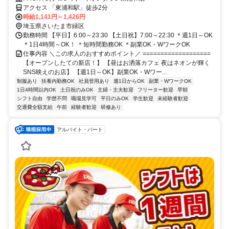
アクセス 「東浦和駅」徒歩2分
時給1,141円～1,426円
埼玉県さいたま市緑区
勤務時間 【平日】6:00～23:30 【土日祝】7:00～22:30 ＊週1日～OK
＊1日4時間～OK！ ＊短時間勤務OK ＊副業OK・WワークOK
仕事内容 ＼この求人のおすすめポイント／ ===================
【オープンしたての新店！】 【昼はお洒落カフェ 夜はネオンが輝く
SNS映えのお店】 【週1日～OK】副業OK・Wワー...
制服あり
扶養内勤務OK
社員登用あり
週1日からOK
副業・WワークOK
1日4時間以内OK
土日祝のみOK
主婦・主夫歓迎
フリーター歓迎
早朝
シフト自由
学歴不問
職場見学可
平日のみOK
学生歓迎
未経験者歓迎
交通費全額支給
午前
経験者歓迎
研修あり
アルバイト・パート