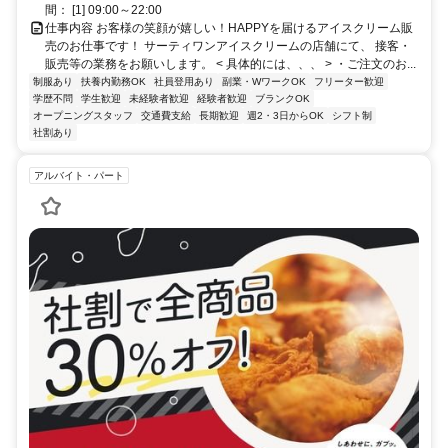
間： [1] 09:00～22:00
仕事内容 お客様の笑顔が嬉しい！HAPPYを届けるアイスクリーム販
売のお仕事です！ サーティワンアイスクリームの店舗にて、 接客・
販売等の業務をお願いします。 < 具体的には、、、 > ・ご注文のお...
制服あり
扶養内勤務OK
社員登用あり
副業・WワークOK
フリーター歓迎
学歴不問
学生歓迎
未経験者歓迎
経験者歓迎
ブランクOK
オープニングスタッフ
交通費支給
長期歓迎
週2・3日からOK
シフト制
社割あり
アルバイト・パート