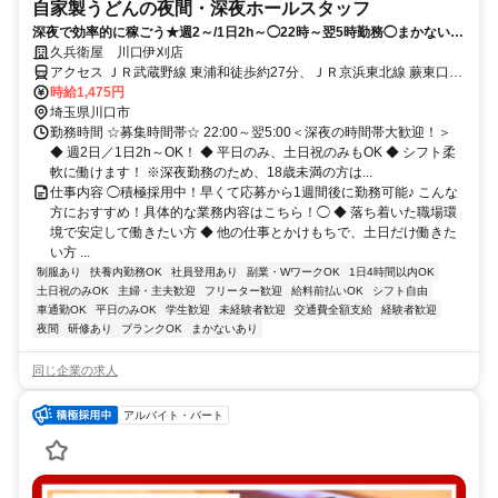
自家製うどんの夜間・深夜ホールスタッフ
深夜で効率的に稼ごう★週2～/1日2h～◯22時～翌5時勤務◯まかない
（食事補助）あり
久兵衛屋 川口伊刈店
アクセス ＪＲ武蔵野線 東浦和徒歩約27分、ＪＲ京浜東北線 蕨東口徒
歩約41分、ＪＲ武蔵野線 南浦和東口徒歩約40分 車通勤可
時給1,475円
埼玉県川口市
勤務時間 ☆募集時間帯☆ 22:00～翌5:00＜深夜の時間帯大歓迎！＞
◆ 週2日／1日2h～OK！ ◆ 平日のみ、土日祝のみもOK ◆ シフト柔
軟に働けます！ ※深夜勤務のため、18歳未満の方は...
仕事内容 ◯積極採用中！早くて応募から1週間後に勤務可能♪ こんな
方におすすめ！具体的な業務内容はこちら！◯ ◆ 落ち着いた職場環
境で安定して働きたい方 ◆ 他の仕事とかけもちで、土日だけ働きた
い方 ...
制服あり
扶養内勤務OK
社員登用あり
副業・WワークOK
1日4時間以内OK
土日祝のみOK
主婦・主夫歓迎
フリーター歓迎
給料前払いOK
シフト自由
車通勤OK
平日のみOK
学生歓迎
未経験者歓迎
交通費全額支給
経験者歓迎
夜間
研修あり
ブランクOK
まかないあり
同じ企業の求人
アルバイト・パート