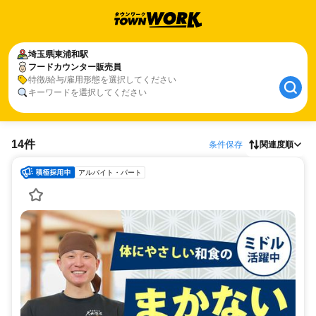
埼玉県
東浦和駅
フードカウンター販売員
特徴/給与/雇用形態を選択してください
キーワードを選択してください
14件
条件保存
関連度順
アルバイト・パート