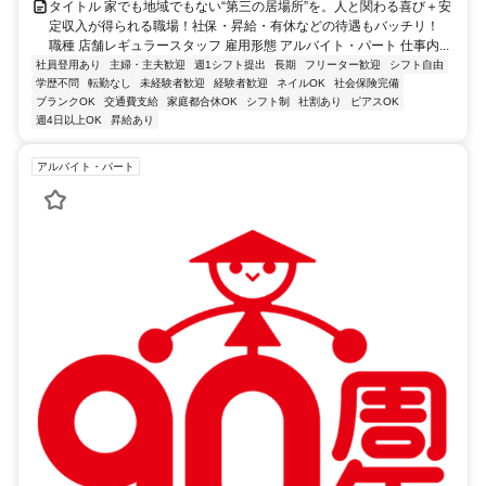
タイトル 家でも地域でもない“第三の居場所”を。人と関わる喜び＋安
定収入が得られる職場！社保・昇給・有休などの待遇もバッチリ！
職種 店舗レギュラースタッフ 雇用形態 アルバイト・パート 仕事内...
社員登用あり
主婦・主夫歓迎
週1シフト提出
長期
フリーター歓迎
シフト自由
学歴不問
転勤なし
未経験者歓迎
経験者歓迎
ネイルOK
社会保険完備
ブランクOK
交通費支給
家庭都合休OK
シフト制
社割あり
ピアスOK
週4日以上OK
昇給あり
アルバイト・パート