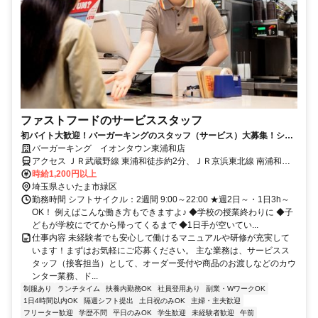
ファストフードのサービススタッフ
初バイト大歓迎！バーガーキングのスタッフ（サービス）大募集！シフ
ト提出は２週間ごと！
バーガーキング イオンタウン東浦和店
アクセス ＪＲ武蔵野線 東浦和徒歩約2分、ＪＲ京浜東北線 南浦和東
口徒歩約54分、ＪＲ武蔵野線 南浦和東口徒歩約54分 JR武蔵野線 東
時給1,200円以上
浦和駅 徒歩1分
埼玉県さいたま市緑区
勤務時間 シフトサイクル：2週間 9:00～22:00 ★週2日～・1日3h～
OK！ 例えばこんな働き方もできますよ♪ ◆学校の授業終わりに ◆子
どもが学校にでてから帰ってくるまで ◆1日手が空いてい...
仕事内容 未経験者でも安心して働けるマニュアルや研修が充実して
います！まずはお気軽にご応募ください。 主な業務は、サービスス
タッフ（接客担当）として、オーダー受付や商品のお渡しなどのカウ
ンター業務、ド...
制服あり
ランチタイム
扶養内勤務OK
社員登用あり
副業・WワークOK
1日4時間以内OK
隔週シフト提出
土日祝のみOK
主婦・主夫歓迎
フリーター歓迎
学歴不問
平日のみOK
学生歓迎
未経験者歓迎
午前