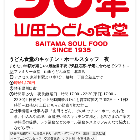
うどん食堂のキッチン・ホールスタッフ 夜
まかない半額が嬉しい♪履歴書不要で気軽応募♪予定に合わせてシフト相
談可能！土日勤務歓迎！
ファミリー食堂 山田うどん食堂 北園店
アクセス 東浦和駅より車7分、柳崎一丁目交差点すぐ
時給1,170円
埼玉県川口市
時間帯 夕方・夜 勤務曜日・時間 17:00～22:30(平日) 17:00～
22:30(土日祝日) ※上記時間帯以外にも営業時間内で 週2日～・1日3
時間～勤務OK 土日どちらか勤務可能な方 ...
仕事情報 ● 仕事内容 「山田うどん」でのキッチン・ホールのお仕
事。仕込みや調理、食器洗い等のキッチン業務と、お客さまのご案内
や料理の提供、レジ業務などのホール業務をスタッフみんなで協力し
ながら行い...
扶養内勤務OK
社員登用あり
副業・WワークOK
主婦・主夫歓迎
オープニングスタッフ
交通費支給
シフト制
食事補助あり