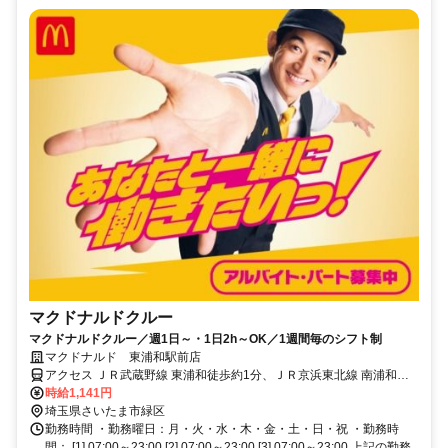
マクドナルドクルー
マクドナルドクルー／週1日～・1日2h～OK／1週間毎のシフト制
マクドナルド 東浦和駅前店
アクセス ＪＲ武蔵野線 東浦和徒歩約1分、ＪＲ京浜東北線 南浦和東
口徒歩約53分、ＪＲ武蔵野線 南浦和東口徒歩約53分 東浦和 [JR武蔵
時給1,141円
野線] 東川口 [JR武蔵野線] 東川口 [埼玉高速鉄道線] 新井宿 [埼玉高速
埼玉県さいたま市緑区
鉄道線] 南浦和 [JR武蔵野線]
勤務時間 ・勤務曜日：月・火・水・木・金・土・日・祝 ・勤務時
間： [1] 07:00～23:00 [2] 07:00～23:00 [3] 07:00～23:00 上記の勤務