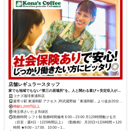
店舗レギュラースタッフ
家でも地域でもない“第三の居場所”を。人と関わる喜び＋安定収入が得
られる職場！社保・昇給・有休などの待遇もバッチリ！
コナズ珈琲東浦和店
最寄り駅 東浦和駅 アクセス JR武蔵野線「東浦和駅」より徒歩20分
★自転車通勤も可！（駐輪場料金は自己負担、店にある場合は利用
時給1,200円以上
可）
埼玉県さいたま市緑区
勤務時間 シフト制 勤務時間備考 6:00～23:00 月120時間働ける方
（目安：週4日・1日5時間以上） 《勤務例》 月20日×1日6時間＝120
時間 ★9:00～17:00、10:00～1...