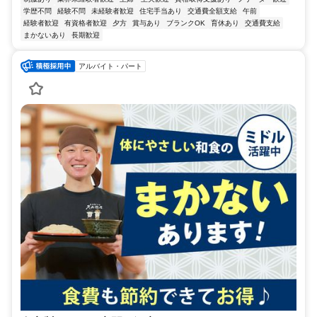
学歴不問
経験不問
未経験者歓迎
住宅手当あり
交通費全額支給
午前
経験者歓迎
有資格者歓迎
夕方
賞与あり
ブランクOK
育休あり
交通費支給
まかないあり
長期歓迎
アルバイト・パート