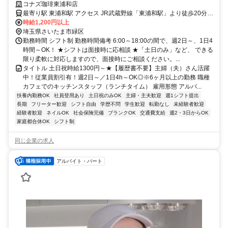
引有！週2日～／1日4h～OK◎※6ヶ月以上の勤務
コナズ珈琲東浦和店
最寄り駅 東浦和駅 アクセス JR武蔵野線「東浦和駅」より徒歩20分
★自転車通勤も可！（駐輪場料金は自己負担、店にある場合は利用
時給1,200円以上
可）
埼玉県さいたま市緑区
勤務時間 シフト制 勤務時間備考 6:00～18:00の間で、週2日～、1日4
時間～OK！ ★シフトは面接時に応相談 ★「土日のみ」など、 できる
限り柔軟に対応しますので、面接時にご相談ください。...
タイトル 土日祝時給1300円～★【履歴書不要】主婦（夫）さん活躍
中！従業員割引有！週2日～／1日4h～OK◎※6ヶ月以上の勤務 職種
カフェでのキッチンスタッフ（ランチタイム） 雇用形態 アルバ...
扶養内勤務OK
社員登用あり
土日祝のみOK
主婦・主夫歓迎
週1シフト提出
長期
フリーター歓迎
シフト自由
学歴不問
学生歓迎
転勤なし
未経験者歓迎
経験者歓迎
ネイルOK
社会保険完備
ブランクOK
交通費支給
週2・3日からOK
家庭都合休OK
シフト制
同じ企業の求人
アルバイト・パート