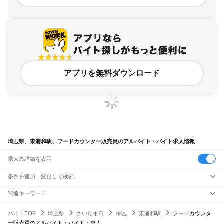
アプリを無料ダウンロード
埼玉県、東浦和駅、フードカウンター販売員のアルバイト・バイト求人情報
求人の詳細を表示
条件を追加・変更して検索
市区町村を追加・変更
関連キーワード
完全在宅ワーク 全国
シール貼り 在宅
現在地周辺
ガチャガチャ
犬カフェ
埼玉県
駅を追加・変更
バイトTOP
埼玉県
さいたま市
緑区
東浦和駅
フードカウンタ
埼玉県
すべて
ー販売員のアルバイト・バイト・求人
さいたま市
すべて