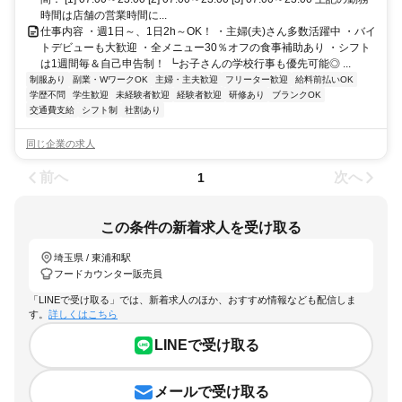
時間は店舗の営業時間に...
仕事内容 ・週1日～、1日2h～OK！ ・主婦(夫)さん多数活躍中 ・バイ
トデビューも大歓迎 ・全メニュー30％オフの食事補助あり ・シフト
は1週間毎＆自己申告制！ ┗お子さんの学校行事も優先可能◎ ...
制服あり
副業・WワークOK
主婦・主夫歓迎
フリーター歓迎
給料前払いOK
学歴不問
学生歓迎
未経験者歓迎
経験者歓迎
研修あり
ブランクOK
交通費支給
シフト制
社割あり
同じ企業の求人
前へ
次へ
1
この条件の新着求人を受け取る
埼玉県 / 東浦和駅
フードカウンター販売員
「LINEで受け取る」では、新着求人のほか、おすすめ情報なども配信しま
す。
詳しくはこちら
LINEで受け取る
メールで受け取る