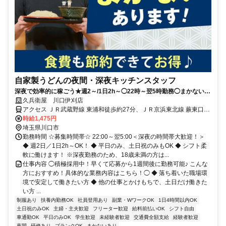
自家製うどんの夜間・深夜キッチンスタッフ
深夜で効率的に稼ごう★週2～/1日2h～◯22時～翌5時勤務◯まかない
（食事補助）あり
久兵衛屋 川口伊刈店
アクセス ＪＲ武蔵野線 東浦和徒歩約27分、ＪＲ京浜東北線 蕨東口徒
歩約41分、ＪＲ武蔵野線 南浦和東口徒歩約40分 車通勤可
時給1,475円
埼玉県川口市
勤務時間 ☆募集時間帯☆ 22:00～翌5:00＜深夜の時間帯大歓迎！＞
◆ 週2日／1日2h～OK！ ◆ 平日のみ、土日祝のみもOK ◆ シフト柔
軟に働けます！ ※深夜勤務のため、18歳未満の方は...
仕事内容 ◯積極採用中！早くて応募から1週間後に勤務可能♪ こんな
方におすすめ！具体的な業務内容はこちら！◯ ◆ 落ち着いた職場環
境で安定して働きたい方 ◆ 他の仕事とかけもちで、土日だけ働きた
い方 ...
制服あり
扶養内勤務OK
社員登用あり
副業・WワークOK
1日4時間以内OK
土日祝のみOK
主婦・主夫歓迎
フリーター歓迎
給料前払いOK
シフト自由
車通勤OK
平日のみOK
学生歓迎
未経験者歓迎
交通費全額支給
経験者歓迎
夜間
研修あり
ブランクOK
まかないあり