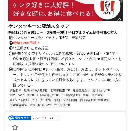
ケンタッキーの店舗スタッフ
時給1200円★週1日～・3時間～OK！平日フルタイム勤務可能な方大歓
迎♪
ケンタッキーフライドチキン(KFC) 東浦和店
時給1,200円以上
埼玉県さいたま市緑区
勤務時間 シフトサイクル：1週間 9:00～23:00 ★週1日～・3時間～
OK ★勤務時間・曜日は気軽に相談ＯＫ！シフト自由 ★固定シフトも
応相談 ＜採用強化中＞ 平日フルタイム
仕事内容 仕事内容 ■ホール 受付、お会計、お渡し、ポテトやバーガ
ー、ドリンクの準備をお任せします！注文～会計までがタッチパネル
式のセルフレジになっている店舗もあります。セルフレジの使い方に
困っている...
制服あり
短期（3ヵ月以内）
扶養内勤務OK
社員登用あり
週1日からOK
副業・WワークOK
1日4時間以内OK
土日祝のみOK
主婦・主夫歓迎
週1シフト提出
フリーター歓迎
早朝
シフト自由
平日のみOK
学生歓迎
未経験者歓迎
午前
夜間
夕方
ブランクOK
アルバイト・パート