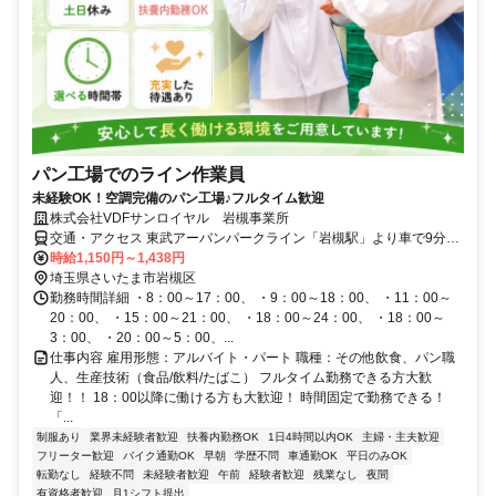
パン工場でのライン作業員
未経験OK！空調完備のパン工場♪フルタイム歓迎
株式会社VDFサンロイヤル 岩槻事業所
交通・アクセス 東武アーバンパークライン「岩槻駅」より車で9分／
車・バイク通勤OK
時給1,150円～1,438円
埼玉県さいたま市岩槻区
勤務時間詳細 ・8：00～17：00、 ・9：00～18：00、 ・11：00～
20：00、 ・15：00～21：00、 ・18：00～24：00、 ・18：00～
3：00、 ・20：00～5：00、...
仕事内容 雇用形態：アルバイト・パート 職種：その他飲食、パン職
人、生産技術（食品/飲料/たばこ） フルタイム勤務できる方大歓
迎！！ 18：00以降に働ける方も大歓迎！ 時間固定で勤務できる！
「...
制服あり
業界未経験者歓迎
扶養内勤務OK
1日4時間以内OK
主婦・主夫歓迎
フリーター歓迎
バイク通勤OK
早朝
学歴不問
車通勤OK
平日のみOK
転勤なし
経験不問
未経験者歓迎
午前
経験者歓迎
残業なし
夜間
有資格者歓迎
月1シフト提出