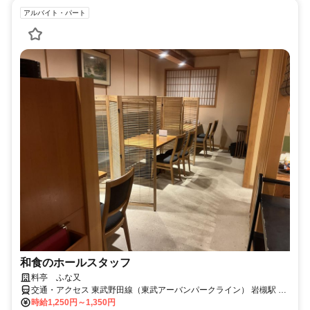
アルバイト・パート
和食のホールスタッフ
料亭 ふな又
交通・アクセス 東武野田線（東武アーバンパークライン） 岩槻駅 徒
歩5分
時給1,250円～1,350円