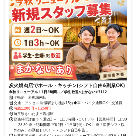
炭火焼肉店でホール・キッチン(シフト自由&副業OK)
今秋リニューアル！1日3時間～／学生歓迎×まかない✨7112
七輪房 岩槻城南店
交通・アクセス 岩槻駅より徒歩15分◆車・バイク通勤OK・交通費全
額支給
時給1,200円～1,250円
埼玉県さいたま市岩槻区
勤務時間詳細 ✨＼週2日〜・1日3時間〜OK！／✨ 【営業時間】 11:30
～ 23:30 ※上記時間帯で週2日・1日3時間～OK！ ※「深夜シフト以
外のみ」の勤務もOK！ ＜＜シフト自己申告...
仕事内容 ⭐求人のポイント⭐ ✅ 今秋リニューアル予定!! ✅ 週2日・1日