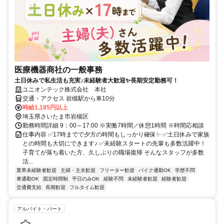
医療機器商社の一般事務
土日休みで私生活も充実♪未経験者大歓迎✨長期安定勤務可！
ユニオンテック株式会社 本社
交通・アクセス 岩槻駅から車10分
時給1,185円以上
埼玉県さいたま市岩槻区
勤務時間詳細 9：00～17:00 ※実働7時間／休憩1時間 ※時間応相談
仕事内容 ✅17時までで夕方の時間もしっかり確保✨ ✅土日休みで家族
との時間も大切にできます♪ ✅未経験スタートの先輩も多数活躍中！
子育てが落ち着いた方、久しぶりの職場復帰 そんなスタッフが多数
活...
業界未経験者歓迎
主婦・主夫歓迎
フリーター歓迎
バイク通勤OK
学歴不問
車通勤OK
固定時間制
平日のみOK
経験不問
未経験者歓迎
経験者歓迎
交通費支給
長期歓迎
フルタイム歓迎
アルバイト・パート