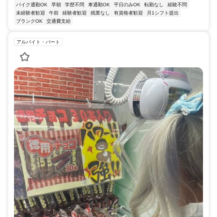
バイク通勤OK
早朝
学歴不問
車通勤OK
平日のみOK
転勤なし
経験不問
未経験者歓迎
午前
経験者歓迎
残業なし
有資格者歓迎
月1シフト提出
ブランクOK
交通費支給
アルバイト・パート