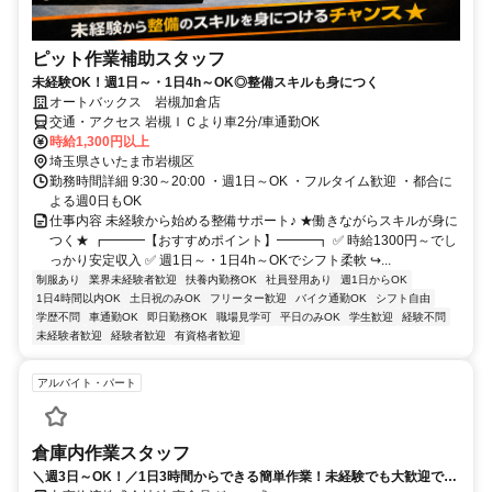
ピット作業補助スタッフ
未経験OK！週1日～・1日4h～OK◎整備スキルも身につく
オートバックス 岩槻加倉店
交通・アクセス 岩槻ＩＣより車2分/車通勤OK
時給1,300円以上
埼玉県さいたま市岩槻区
勤務時間詳細 9:30～20:00 ・週1日～OK ・フルタイム歓迎 ・都合に
よる週0日もOK
仕事内容 未経験から始める整備サポート♪ ★働きながらスキルが身に
つく★ ┏━━━【おすすめポイント】━━━┓ ✅ 時給1300円～でし
っかり安定収入 ✅ 週1日～・1日4h～OKでシフト柔軟 ↪...
制服あり
業界未経験者歓迎
扶養内勤務OK
社員登用あり
週1日からOK
1日4時間以内OK
土日祝のみOK
フリーター歓迎
バイク通勤OK
シフト自由
学歴不問
車通勤OK
即日勤務OK
職場見学可
平日のみOK
学生歓迎
経験不問
未経験者歓迎
経験者歓迎
有資格者歓迎
アルバイト・パート
倉庫内作業スタッフ
＼週3日～OK！／1日3時間からできる簡単作業！未経験でも大歓迎で