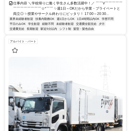
仕事内容 ＼学校帰りに働く学生さん多数活躍中！／ ￣￣V￣￣￣￣￣
￣￣￣￣￣￣￣￣☆*￣￣ ✨週1日～OKだから学業・プライベートと
両立◎ ✨授業やサークル終わりにピッタリ！ 17:00～20:30...
業界未経験者歓迎
扶養内勤務OK
週1日からOK
1日4時間以内OK
学歴不問
平日のみOK
学生歓迎
経験不問
未経験者歓迎
交通費全額支給
夕方
交通費支給
長期歓迎
駅近5分以内
シフト制
髪型・髪色自由
アルバイト・パート