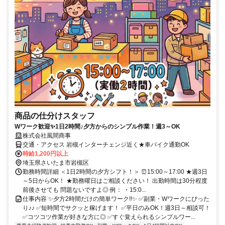
商品の仕分けスタッフ
Wワーク歓迎✨1日2時間♪夕方からのシンプル作業！週3～OK
株式会社風間商事
交通・アクセス 岩槻インターチェンジ近く★車バイク通勤OK
時給1,200円以上
埼玉県さいたま市岩槻区
勤務時間詳細 ＜1日2時間の夕方シフト！＞ ⏰15:00～17:00 ★週3日
～5日からOK！ ★勤務曜日はご相談ください！ 出勤時間は30分程度
前後させても 問題ないですよ◎ 例： ・15:0...
仕事内容 ✨夕方2時間だけの簡単ワーク!!✨ ✅副業・Wワークにぴった
り♪♪ ✅短時間でサクッと稼げます！ ✅平日のみOK！週3日～相談可！
✅コツコツ作業が好きな方に◎ ✅すぐ覚えられるシンプルワー...