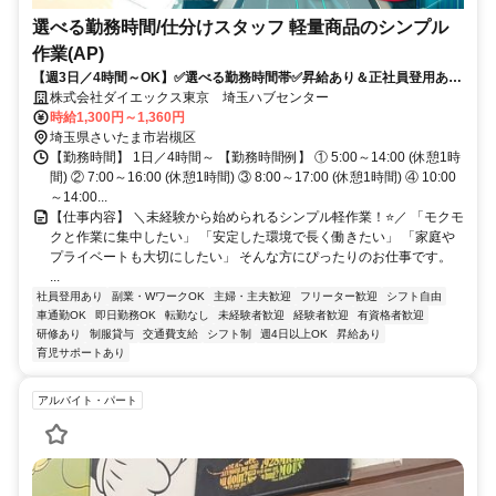
選べる勤務時間/仕分けスタッフ 軽量商品のシンプル
作業(AP)
【週3日／4時間～OK】✅選べる勤務時間帯✅昇給あり＆正社員登用あり
✅シンプルな作業
株式会社ダイエックス東京 埼玉ハブセンター
時給1,300円～1,360円
埼玉県さいたま市岩槻区
【勤務時間】 1日／4時間～ 【勤務時間例】 ① 5:00～14:00 (休憩1時
間) ② 7:00～16:00 (休憩1時間) ③ 8:00～17:00 (休憩1時間) ④ 10:00
～14:00...
【仕事内容】 ＼未経験から始められるシンプル軽作業！⭐／ 「モクモ
クと作業に集中したい」 「安定した環境で長く働きたい」 「家庭や
プライベートも大切にしたい」 そんな方にぴったりのお仕事です。
...
社員登用あり
副業・WワークOK
主婦・主夫歓迎
フリーター歓迎
シフト自由
車通勤OK
即日勤務OK
転勤なし
未経験者歓迎
経験者歓迎
有資格者歓迎
研修あり
制服貸与
交通費支給
シフト制
週4日以上OK
昇給あり
育児サポートあり
アルバイト・パート