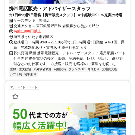
携帯電話販売・アドバイザースタッフ
☆1日8h×週5日勤務【携帯販売スタッフ】≪未経験OK！≫充実の待遇で
働きやすさ抜群◎
ケーズデンキ 岩槻店
交通アクセス 東武鉄道野田線 岩槻駅から徒歩で16分
時給1,800円以上
埼玉県さいたま市岩槻区
勤務曜日・時間 9:40～21:10の間で1日8時間 週5日勤務 ★年1回、昇
給・昇格制度あり・賞与あり ※当社規定あり
募集要項 職種 携帯電話販売・アドバイザースタッフ 雇用形態 パート
仕事内容 携帯電話の接客・販売、契約手続、レジ、品出し、商品管
理などのお仕事です。 ◇接客・販売 お客様のご要望をお伺いし...
主婦・主夫歓迎
未経験者歓迎
制服貸与
ブランクOK
育休あり
交通費支給
シフト制
社割あり
アルバイト・パート