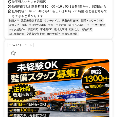
埼玉県さいたま市岩槻区
勤務時間詳細 勤務時間 10：00～16：00 1日4時間から、週3日から
仕事内容 11時〜15時くらい もしくは16時〜21時位 夜と昼どちらで
もできると助かります
制服あり
業界未経験者歓迎
ランチタイム
扶養内勤務OK
副業・WワークOK
隔週シフト提出
土日祝のみOK
主婦・主夫歓迎
60代も応募可
フリーター歓迎
バイク通勤OK
学歴不問
車通勤OK
職場見学可
転勤なし
経験不問
未経験者歓迎
交通費全額支給
経験者歓迎
有資格者歓迎
アルバイト・パート