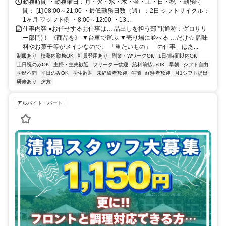
勤務時間 ・勤務曜日：月・火・水・木・金・土・日・祝 ・勤務時
間： [1] 08:00～21:00 ・最低勤務日数（週）：2日 シフトサイクル：
1ヶ月 ▽シフト例 ・8:00～12:00 ・13...
仕事内容 ●お任せするお仕事は… 品出しを担う部門(通称：グロサリ
ー部門)！ 《商品を》 ▼台車で運ぶ ▼売り場に並べる …だけ☆ 調味
料やお菓子等がメインなので、 「重たいもの」「力仕事」はあ...
制服あり
扶養内勤務OK
社員登用あり
副業・WワークOK
1日4時間以内OK
土日祝のみOK
主婦・主夫歓迎
フリーター歓迎
給料前払いOK
早朝
シフト自由
学歴不問
平日のみOK
学生歓迎
未経験者歓迎
午前
経験者歓迎
月1シフト提出
研修あり
夕方
アルバイト・パート