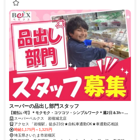
スーパーの品出し部門スタッフ
【前払い可】＊モクモク・コツコツ・シンプルワーク＊週2日＆3h～シ
フト相談OK！扶養内でも働けます♪
スーパーベルクス 岩槻城北店
アクセス 「岩槻駅」徒歩23分★自転車通勤OK★車通勤応相談
時給1,175円～1,325円
埼玉県さいたま市岩槻区