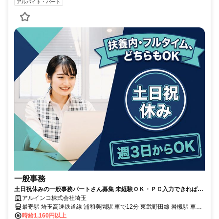
アルバイト・パート
一般事務
土日祝休みの一般事務パートさん募集 未経験ＯＫ・ＰＣ入力できればＯ
Ｋ 勤務日数・時間ご相談ください
アルインコ株式会社埼玉
最寄駅 埼玉高速鉄道線 浦和美園駅 車で12分 東武野田線 岩槻駅 車で
時給1,160円以上
16分 最寄駅備考 ・交通費規定内支給