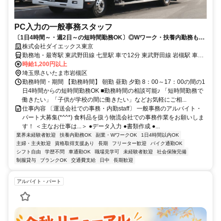
PC入力の一般事務スタッフ
〔1日4時間～・週2日～の短時間勤務OK〕◎Wワーク・扶養内勤務も
OK！未経験者も歓迎！日勤帯の事務のお仕事
株式会社ダイエックス東京
勤務地・最寄駅 東武野田線 七里駅 車で12分 東武野田線 岩槻駅 車で
12分 埼玉高速鉄道 浦和美園駅 車で13分
時給1,200円以上
埼玉県さいたま市岩槻区
勤務時間・期間 【勤務時間】 朝勤 昼勤 夕勤 8：00～17：00の間の1
日4時間からの短時間勤務OK ■勤務時間の相談可能♪ 「短時間勤務で
働きたい」「子供が学校の間に働きたい」などお気軽にご相...
仕事内容 〔運送会社での事務・内勤staff〕 一般事務のアルバイト・
パート大募集(*^^*) 食料品を扱う物流会社での事務作業をお願いしま
す！ ＜主なお仕事は...＞ ●データ入力 ●書類作成 ●...
業界未経験者歓迎
扶養内勤務OK
副業・WワークOK
1日4時間以内OK
主婦・主夫歓迎
資格取得支援あり
長期
フリーター歓迎
バイク通勤OK
シフト自由
学歴不問
車通勤OK
職場見学可
未経験者歓迎
社会保険完備
制服貸与
ブランクOK
交通費支給
日中
長期歓迎
アルバイト・パート