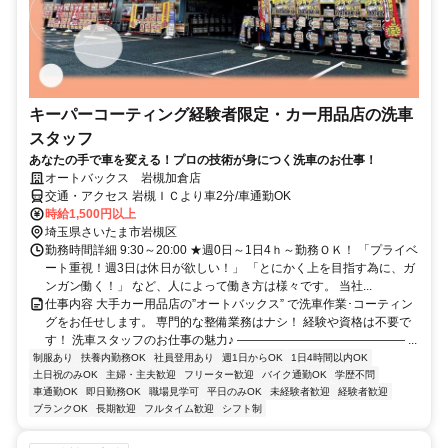
キーパーコーティング経験者限定・カー用品店の洗車
スタッフ
あなたの手で車を変える！プロの技術が身につく洗車のお仕事！
オートバックス 岩槻加倉店
交通・アクセス 岩槻ＩＣより車2分/車通勤OK
時給1,500円以上
埼玉県さいたま市岩槻区
勤務時間詳細 9:30～20:00 ★週0日～1日4ｈ～勤務ＯＫ！ 「プライベ
ート重視！週3日は休日が欲しい！」 「とにかく上を目指す為に、ガ
ンガン働く！」 など、人によって働き方は様々です。 当社...
仕事内容 大手カー用品店の”オートバックス” で洗車作業･コーティン
グをお任せします。 専門的な整備業務はナシ！ 経験や資格は不要で
す！ 洗車スタッフのお仕事の魅力♪ ―――――――――――――― ...
制服あり
扶養内勤務OK
社員登用あり
週1日からOK
1日4時間以内OK
土日祝のみOK
主婦・主夫歓迎
フリーター歓迎
バイク通勤OK
学歴不問
車通勤OK
即日勤務OK
職場見学可
平日のみOK
未経験者歓迎
経験者歓迎
ブランクOK
長期歓迎
フルタイム歓迎
シフト制