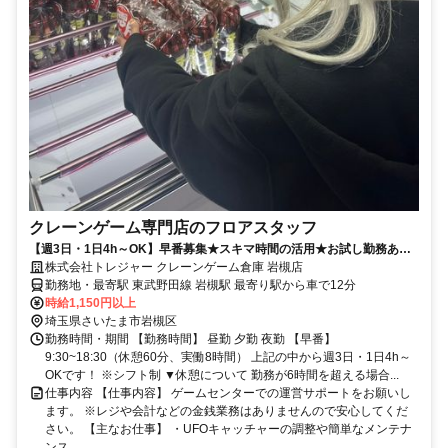
クレーンゲーム専門店のフロアスタッフ
【週3日・1日4h～OK】早番募集★スキマ時間の活用★お試し勤務あり
◎主婦(主夫)学生活躍中♪社員登用あり
株式会社トレジャー クレーンゲーム倉庫 岩槻店
勤務地・最寄駅 東武野田線 岩槻駅 最寄り駅から車で12分
時給1,150円以上
埼玉県さいたま市岩槻区
勤務時間・期間 【勤務時間】 昼勤 夕勤 夜勤 【早番】
9:30~18:30（休憩60分、実働8時間） 上記の中から週3日・1日4h～
OKです！ ※シフト制 ▼休憩について 勤務が6時間を超える場合...
仕事内容 【仕事内容】 ゲームセンターでの運営サポートをお願いし
ます。 ※レジや会計などの金銭業務はありませんので安心してくだ
さい。 【主なお仕事】 ・UFOキャッチャーの調整や簡単なメンテナ
ンス ...