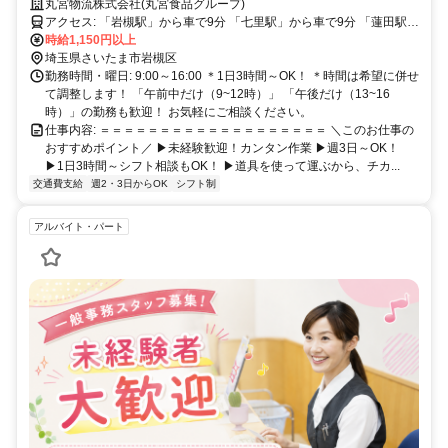
す！伝票を見て決まった場所に運ぶだけ♪機械を使うから力仕事なし◎
丸宮物流株式会社(丸宮食品グループ)
アクセス: 「岩槻駅」から車で9分 「七里駅」から車で9分 「蓮田駅」
から車で11分 「東大宮駅」から車で14分 ☆車・バイク通勤OK！ ☆
時給1,150円以上
無料駐車場あり
埼玉県さいたま市岩槻区
勤務時間・曜日: 9:00～16:00 ＊1日3時間～OK！ ＊時間は希望に併せ
て調整します！ 「午前中だけ（9~12時）」 「午後だけ（13~16
時）」の勤務も歓迎！ お気軽にご相談ください。
仕事内容: ＝＝＝＝＝＝＝＝＝＝＝＝＝＝＝＝＝＝＝ ＼このお仕事の
おすすめポイント／ ▶未経験歓迎！カンタン作業 ▶週3日～OK！
▶1日3時間～シフト相談もOK！ ▶道具を使って運ぶから、チカ...
交通費支給
週2・3日からOK
シフト制
アルバイト・パート