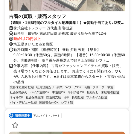
古着の買取・販売スタッフ
【週5日・1日8時間のフルタイム勤務募集！】★皆勤手当てあり♪◎髪
型・髪色・ネイル・オシャレ自由♪
株式会社トレジャー 万代書店 岩槻店
勤務地・最寄駅 東武野田線 岩槻駅 最寄り駅から車で12分
時給1,170円以上
埼玉県さいたま市岩槻区
勤務時間・期間 【勤務時間】 昼勤 夕勤 夜勤 【早番】
9:30~18:30（休憩60分、実働8時間） 【遅番】15:30~00:30（休憩60
分、実働8時間） ※早番か遅番選んで頂き上記固定シフト...
仕事内容 【仕事内容】 古着やファッションアイテムの買取・販売、
売り場づくりなどをお任せします。 お店づくりにも関われる、やり
がいのあるお仕事です。 ■まずは基本業務からスタート ・古着や商品
の品出...
業界未経験者歓迎
社員登用あり
副業・WワークOK
長期
フリーター歓迎
社会保険あり
バイク通勤OK
車通勤OK
平日のみOK
転勤なし
未経験者歓迎
ネイルOK
社会保険完備
交通費支給
日中
長期歓迎
フルタイム歓迎
バイトデビュー歓迎
家庭都合休OK
シフト制
アルバイト・パート