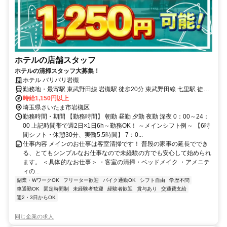
ホテルの店舗スタッフ
ホテルの清掃スタッフ大募集！
ホテル バリバリ岩槻
勤務地・最寄駅 東武野田線 岩槻駅 徒歩20分 東武野田線 七里駅 徒歩
30分
時給1,150円以上
埼玉県さいたま市岩槻区
勤務時間・期間 【勤務時間】 朝勤 昼勤 夕勤 夜勤 深夜 0：00～24：
00 上記時間帯で週2日×1日6h～勤務OK！ ～メインシフト例～ 【6時
間シフト・休憩30分、実働5.5時間】 7：0...
仕事内容 メインのお仕事は客室清掃です！ 普段の家事の延長ででき
る、とてもシンプルなお仕事なので未経験の方でも安心して始められ
ます。 ＜具体的なお仕事＞ ・客室の清掃・ベッドメイク ・アメニテ
ィの...
副業・WワークOK
フリーター歓迎
バイク通勤OK
シフト自由
学歴不問
車通勤OK
固定時間制
未経験者歓迎
経験者歓迎
賞与あり
交通費支給
週2・3日からOK
同じ企業の求人