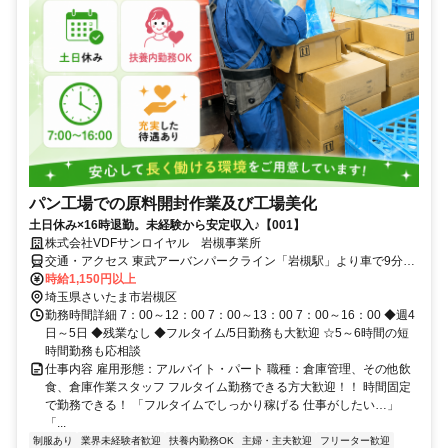
パン工場での原料開封作業及び工場美化
土日休み×16時退勤。未経験から安定収入♪【001】
株式会社VDFサンロイヤル 岩槻事業所
交通・アクセス 東武アーバンパークライン「岩槻駅」より車で9分／
車・バイク通勤OK
時給1,150円以上
埼玉県さいたま市岩槻区
勤務時間詳細 7：00～12：00 7：00～13：00 7：00～16：00 ◆週4
日～5日 ◆残業なし ◆フルタイム/5日勤務も大歓迎 ☆5～6時間の短
時間勤務も応相談
仕事内容 雇用形態：アルバイト・パート 職種：倉庫管理、その他飲
食、倉庫作業スタッフ フルタイム勤務できる方大歓迎！！ 時間固定
で勤務できる！ 「フルタイムでしっかり稼げる 仕事がしたい…」
「...
制服あり
業界未経験者歓迎
扶養内勤務OK
主婦・主夫歓迎
フリーター歓迎