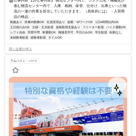
仕事内容 【お仕事内容】 物流センター内で、システム化・機械化が
進む物流センター内で、入庫、格納、保管、仕分け、出庫といった物
流の一連の作業を担当していただきます。 （具体的には） ・入荷商
品の検品、...
制服あり
扶養内勤務OK
社員登用あり
副業・WワークOK
1日4時間以内OK
土日祝のみOK
主婦・主夫歓迎
資格取得支援あり
フリーター歓迎
バイク通勤OK
シフト自由
学歴不問
車通勤OK
職場見学可
平日のみOK
学生歓迎
転勤なし
未経験者歓迎
経験者歓迎
ネイルOK
同じ企業の求人
アルバイト・パート