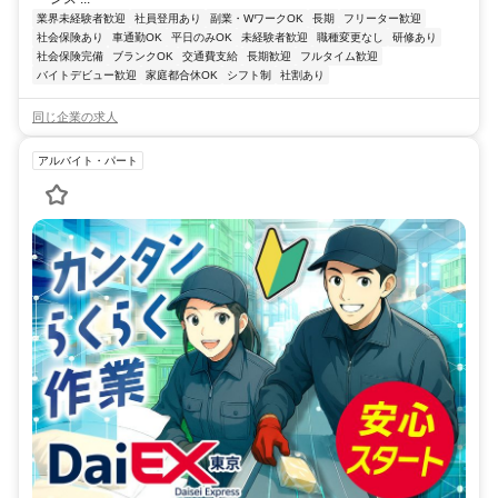
業界未経験者歓迎
社員登用あり
副業・WワークOK
長期
フリーター歓迎
社会保険あり
車通勤OK
平日のみOK
未経験者歓迎
職種変更なし
研修あり
社会保険完備
ブランクOK
交通費支給
長期歓迎
フルタイム歓迎
バイトデビュー歓迎
家庭都合休OK
シフト制
社割あり
同じ企業の求人
アルバイト・パート