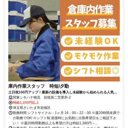
庫内作業スタッフ 時短/夕勤
土日祝100円アップ！最新の設備を導入し未経験から始められる人気の
倉庫内作業です。
関東シモハナ物流 岩槻第二営業所-2
時給1,200円以上
埼玉県さいたま市岩槻区
勤務時間 シフトサイクル：1ヶ月 16：00～22：00 ※週20時間未満で
の勤務でOK! ※シフト制 面接時にお気軽に出勤希望日をご相談下さ
い！ ※週20時間勤務以上を希望の方は時給1,380円～...