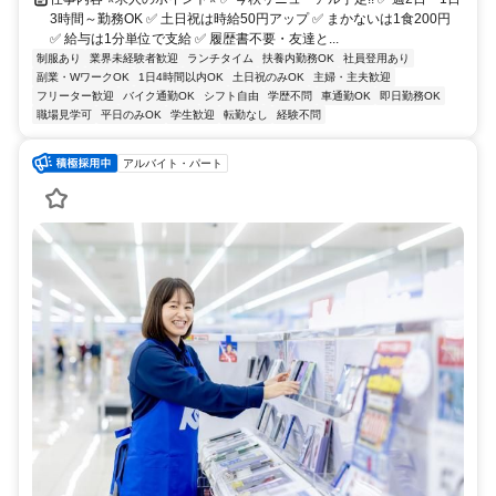
3時間～勤務OK ✅ 土日祝は時給50円アップ ✅ まかないは1食200円
✅ 給与は1分単位で支給 ✅ 履歴書不要・友達と...
制服あり
業界未経験者歓迎
ランチタイム
扶養内勤務OK
社員登用あり
副業・WワークOK
1日4時間以内OK
土日祝のみOK
主婦・主夫歓迎
フリーター歓迎
バイク通勤OK
シフト自由
学歴不問
車通勤OK
即日勤務OK
職場見学可
平日のみOK
学生歓迎
転勤なし
経験不問
アルバイト・パート