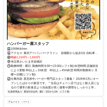
ハンバーガー屋スタッフ
1009Kitchen
アクセス: 東武アーバンパークライン 岩槻駅から徒歩3分 自転車通
時給1,150円～1,800円
勤OK 徒歩通勤OK 車通勤要相談
埼玉県さいたま市岩槻区
勤務時間・曜日: 勤務時間:9:00〜23:00(シフト制) 休憩時間:店舗状況
により変動 8h以上→1h休憩 6h以上→45m休憩 時間外勤務有り 月
曜〜日曜(シフト制)
仕事内容: 黒毛和牛バーガー専門店スタッフ募集！ 2026年2月にオー
プンしたばかりの新店です。 * 当店はチェーン店ではなく個人店にな
るので通常の飲食店より自由度が高く接客や調理をしっかりと学...
社員登用あり
駅近5分以内
週2・3日からOK
シフト制
アルバイト・パート