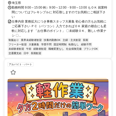
埼玉県
勤務時間 9:00～15:00 例）9:00～12:00・9:00～13:00 もＯＫ 就業時
間についてはフレキシブルに 対応致しますのでお気軽にご相談下さ
い
仕事内容 業務拡大につき事務スタッフ大募集 初心者の方もお気軽に
ご応募下さい ＰＣ（パソコン）入力できればＯＫ 家庭の都合にも柔
軟に対応します 「お仕事のポイント」 〇未経験ＯＫ、難しい作業ナ
シ 〇...
制服あり
業界未経験者歓迎
扶養内勤務OK
主婦・主夫歓迎
長期
フリーター歓迎
大量募集
学歴不問
固定時間制
転勤なし
経験不問
未経験者歓迎
午前
経験者歓迎
職種変更なし
社会保険完備
ブランクOK
交通費支給
日中
長期歓迎
アルバイト・パート