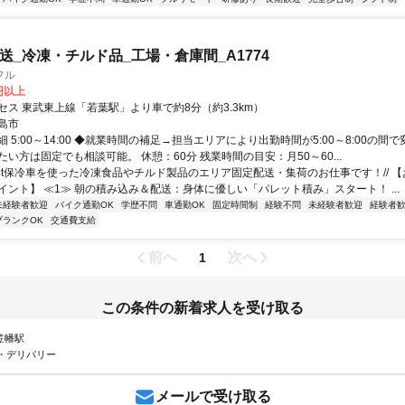
配送_冷凍・チルド品_工場・倉庫間_A1774
フル
0円以上
セス 東武東上線「若葉駅」より車で約8分（約3.3km）
島市
 5:00～14:00 ◆就業時間の補足→担当エリアにより出勤時間が5:00～8:00の間
い方は固定でも相談可能。 休憩：60分 残業時間の目安：月50～60...
\\4t保冷車を使った冷凍食品やチルド製品のエリア固定配送・集荷のお仕事です！// 
イント】 ≪1≫ 朝の積み込み＆配送：身体に優しい「パレット積み」スタート！ ...
未経験者歓迎
バイク通勤OK
学歴不問
車通勤OK
固定時間制
経験不問
未経験者歓迎
経験者
ブランクOK
交通費支給
前へ
次へ
1
この条件の新着求人を受け取る
 笠幡駅
・デリバリー
メールで受け取る