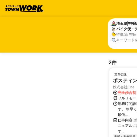
埼玉県
埼玉県
笠幡
笠幡
バイク便・
バイク便・
特徴/給与/
キーワード
2件
業務委託
ポスティ
株式会社One a
完全歩合制
フルリモー
勤務時間詳
す。 朝早
最低...
仕事内容 
ニュアルに
す...
主婦・主夫歓迎