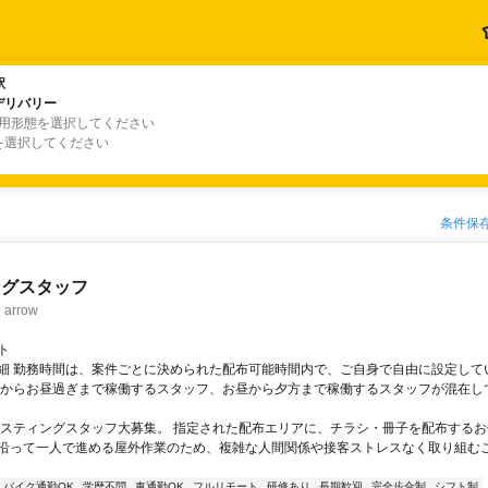
駅
駅
デリバリー
デリバリー
雇用形態を選択してください
を選択してください
条件保
ングスタッフ
rrow
ト
細 勤務時間は、案件ごとに決められた配布可能時間内で、ご自身で自由に設定して
くからお昼過ぎまで稼働するスタッフ、お昼から夕方まで稼働するスタッフが混在し
ポスティングスタッフ大募集。 指定された配布エリアに、チラシ・冊子を配布するお
沿って一人で進める屋外作業のため、複雑な人間関係や接客ストレスなく取り組む
バイク通勤OK
学歴不問
車通勤OK
フルリモート
研修あり
長期歓迎
完全歩合制
シフト制