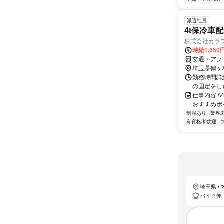
派遣社員
4t保冷車
株式会社カラ
時給1,65
交通・アク
埼玉県鶴ヶ
勤務時間詳細
の固定をした
仕事内容 
おすすめポ
制服あり
業界
有資格者歓迎
埼玉県 /
バイク便