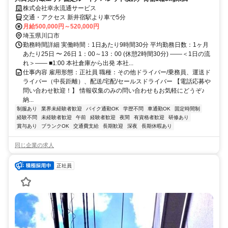
株式会社幸永流通サービス
交通・アクセス 新井宿駅より車で5分
月給500,000円～520,000円
埼玉県川口市
勤務時間詳細 実働時間：1日あたり9時間30分 平均勤務日数：1ヶ月
あたり25日 〜 26日 1：00～13：00 (休憩2時間30分) ――＜1日の流
れ＞―― ■1:00 本社倉庫から出発 本社...
仕事内容 雇用形態：正社員 職種：その他ドライバー/乗務員、運送ド
ライバー（中長距離）、配送/宅配/セールスドライバー 【電話応募や
問い合わせ歓迎！】 情報収集のみの問い合わせもお気軽にどうぞ♪
納...
制服あり
業界未経験者歓迎
バイク通勤OK
学歴不問
車通勤OK
固定時間制
経験不問
未経験者歓迎
午前
経験者歓迎
夜間
有資格者歓迎
研修あり
賞与あり
ブランクOK
交通費支給
長期歓迎
深夜
長期休暇あり
同じ企業の求人
正社員