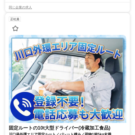
同じ企業の求人
正社員
固定ルートの10t大型ドライバー(冷蔵加工食品)
川口発外環エリア固定ルート／パレット積み／荷物1箱5kg未満