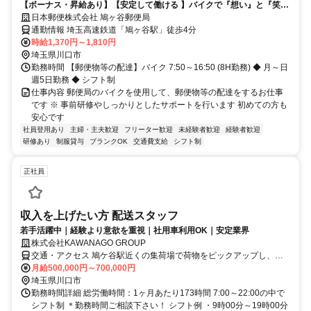
【ボーナス・昇給あり】【安定して働ける 】バイクで『想い』と『笑
顔』をつなぐお仕事してみませんか？
日本郵便株式会社 鳩ヶ谷郵便局
通勤情報 埼玉高速鉄道「鳩ヶ谷駅」徒歩4分
時給1,370円～1,810円
埼玉県川口市
勤務時間 【郵便物等の配達】バイク 7:50～16:50 (8H勤務) ◆ 月～日
週5日勤務 ◆ シフト制
仕事内容 郵便局のバイクを使用して、郵便物等の配達をするお仕事
です ※ 事前研修やしっかりとしたサポートを行います 初めての方も
安心です
社員登用あり
主婦・主夫歓迎
フリーター歓迎
未経験者歓迎
経験者歓迎
研修あり
制服貸与
ブランクOK
交通費支給
シフト制
正社員
収入を上げたい方 配送スタッフ
若手活躍中｜経験より意欲を重視｜社用車利用OK｜安定業界
株式会社KAWANAGO GROUP
交通・アクセス 鳩ケ谷駅近くの集荷場で荷物をピックアップし、担
当エリアに配送いただきます。
月給500,000円～700,000円
埼玉県川口市
勤務時間詳細 総労働時間：1ヶ月あたり173時間 7:00～22:00の中で
シフト制 ＊勤務時間ご相談下さい！ シフト例 ・9時00分～19時00分