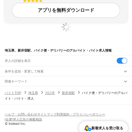
アプリを無料ダウンロード
埼玉県、新井宿駅、バイク便・デリバリーのアルバイト・バイト求人情報
求人の詳細を表示
条件を追加・変更して検索
市区町村を追加・変更
関連キーワード
完全在宅ワーク 全国
シール貼り 在宅
現在地周辺
ガチャガチャ
犬カフェ
埼玉県
駅を追加・変更
バイトTOP
埼玉県
川口市
新井宿駅
バイク便・デリバリーのアルバ
埼玉県
すべて
イト・バイト・求人
さいたま市
すべて
職種を追加・変更
JR武蔵野線
西区
北区
大宮区
見沼区
中央区
桜区
浦和区
南区
緑区
岩槻区
東所沢駅
新座駅
北朝霞駅
西浦和駅
武蔵浦和駅
南浦和駅
東浦和駅
東川口駅
南越谷駅
飲食・フードサービス
川越市
熊谷市
川口市
行田市
秩父市
所沢市
飯能市
加須市
本庄市
東松山市
特徴を追加・変更
越谷レイクタウン駅
吉川駅
吉川美南駅
新三郷駅
三郷駅
飲食・フードサービス
すべて
ヘルプ・お問い合わせ
サイトマップ
利用規約・プライバシーポリシー
春日部市
狭山市
羽生市
鴻巣市
深谷市
上尾市
草加市
越谷市
蕨市
戸田市
入間市
ホールスタッフ
キッチンスタッフ
皿洗い・洗い場
精肉・鮮魚加工
給食調理
人気
[企業]求人広告の掲載相談
JR八高線(八王子～高麗川)
朝霞市
志木市
和光市
新座市
桶川市
久喜市
北本市
八潮市
富士見市
三郷市
蓮田市
雇用形態を追加・変更
パン屋（ベーカリー）
フードカウンター販売員
バー（BAR）・バーテンダー
日払いOK
高校生歓迎
学生歓迎
深夜の仕事
髪型・髪色自由
ひげOK
ネイルOK
金子駅
東飯能駅
高麗川駅
坂戸市
幸手市
鶴ヶ島市
日高市
吉川市
ふじみ野市
白岡市
騎西町
北川辺町
新着求人を受け取る
飲食店補助（開店・閉店準備）
飲食店（店長・マネージャー）
ピアスOK
アルバイト・パート
履歴書不要
オープニングスタッフ
留学生・外国人活躍中
大利根町
北足立郡
入間郡
比企郡
秩父郡
児玉郡
大里郡
南埼玉郡
北葛飾郡
都道府県を変更