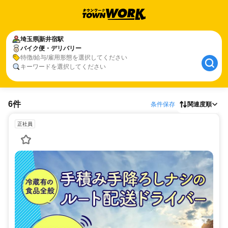
埼玉県
新井宿駅
バイク便・デリバリー
特徴/給与/雇用形態を選択してください
キーワードを選択してください
6件
条件保存
関連度順
正社員