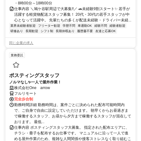
・8時00分～18時00分
仕事内容 ＼鳩ケ谷駅周辺で大募集!!／ 🚗未経験9割スタート✨ 若手が
活躍する軽貨物配送スタッフ募集！ 20代・30代の若手スタッフが中
心となって活躍中。 先輩たちの多くが配送未経験・ドライバー未経...
業界未経験者歓迎
フリーター歓迎
学歴不問
車通勤OK
経験不問
経験者歓迎
研修あり
長期歓迎
シフト制
長期休暇あり
履歴書不要
友達と応募OK
同じ企業の求人
業務委託
ポスティングスタッフ
ノルマなし✨一人で屋外作業！
株式会社One arrow
フルリモート
完全歩合制
勤務時間詳細 勤務時間は、案件ごとに決められた配布可能時間内
で、ご自身で自由に設定していただけます。 朝早くからお昼過ぎま
で稼働するスタッフ、お昼から夕方まで稼働するスタッフが混在して
おります。 最低...
仕事内容 ポスティングスタッフ大募集。 指定された配布エリアに、
チラシ・冊子を配布するお仕事です。 マニュアルに沿って一人で進
める屋外作業のため、複雑な人間関係や接客ストレスなく取り組むこ