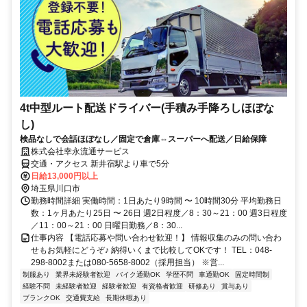
4t中型ルート配送ドライバー(手積み手降ろしほぼな
し)
検品なしで会話ほぼなし／固定で倉庫⇔スーパーへ配送／日給保障
株式会社幸永流通サービス
交通・アクセス 新井宿駅より車で5分
日給13,000円以上
埼玉県川口市
勤務時間詳細 実働時間：1日あたり9時間 〜 10時間30分 平均勤務日
数：1ヶ月あたり25日 〜 26日 週2日程度／8：30～21：00 週3日程度
／11：00～21：00 日曜日勤務／8：30...
仕事内容 【電話応募や問い合わせ歓迎！】 情報収集のみの問い合わ
せもお気軽にどうぞ♪ 納得いくまで比較してOKです！ TEL：048-
298-8002または080-5658-8002（採用担当） ※営...
制服あり
業界未経験者歓迎
バイク通勤OK
学歴不問
車通勤OK
固定時間制
経験不問
未経験者歓迎
経験者歓迎
有資格者歓迎
研修あり
賞与あり
ブランクOK
交通費支給
長期休暇あり