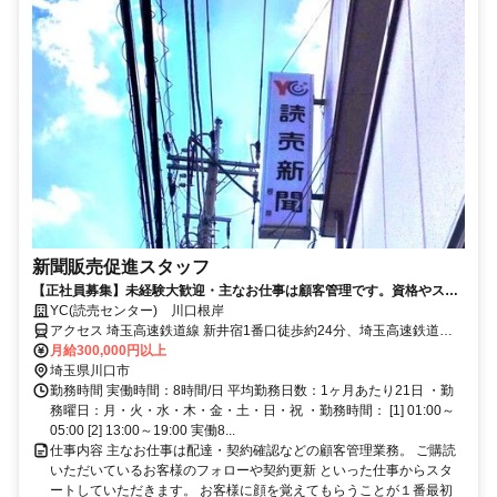
新聞販売促進スタッフ
【正社員募集】未経験大歓迎・主なお仕事は顧客管理です。資格やスキ
ルは必要なし。日々の業務で月収もUP
YC(読売センター) 川口根岸
アクセス 埼玉高速鉄道線 新井宿1番口徒歩約24分、埼玉高速鉄道線
鳩ヶ谷3番口徒歩約33分、ＪＲ武蔵野線 東浦和徒歩約35分
月給300,000円以上
埼玉県川口市
勤務時間 実働時間：8時間/日 平均勤務日数：1ヶ月あたり21日 ・勤
務曜日：月・火・水・木・金・土・日・祝 ・勤務時間： [1] 01:00～
05:00 [2] 13:00～19:00 実働8...
仕事内容 主なお仕事は配達・契約確認などの顧客管理業務。 ご購読
いただいているお客様のフォローや契約更新 といった仕事からスタ
ートしていただきます。 お客様に顔を覚えてもらうことが１番最初