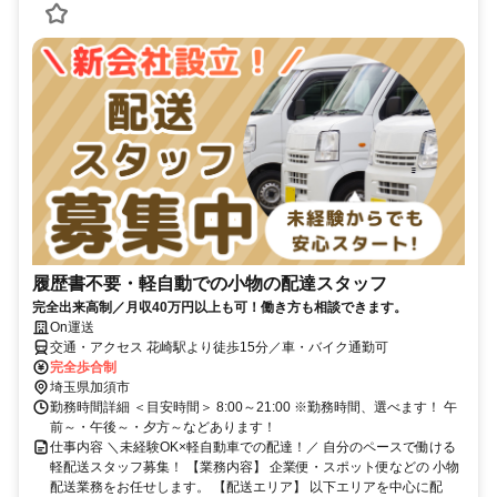
履歴書不要・軽自動での小物の配達スタッフ
完全出来高制／月収40万円以上も可！働き方も相談できます。
On運送
交通・アクセス 花崎駅より徒歩15分／車・バイク通勤可
完全歩合制
埼玉県加須市
勤務時間詳細 ＜目安時間＞ 8:00～21:00 ※勤務時間、選べます！ 午
前～・午後～・夕方～などあります！
仕事内容 ＼未経験OK×軽自動車での配達！／ 自分のペースで働ける
軽配送スタッフ募集！ 【業務内容】 企業便・スポット便などの 小物
配送業務をお任せします。 【配送エリア】 以下エリアを中心に配