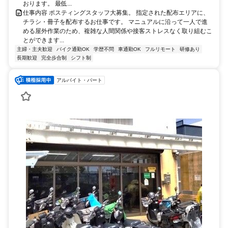
おります。 最低...
仕事内容 ポスティングスタッフ大募集。 指定された配布エリアに、
チラシ・冊子を配布するお仕事です。 マニュアルに沿って一人で進
める屋外作業のため、複雑な人間関係や接客ストレスなく取り組むこ
とができます...
主婦・主夫歓迎
バイク通勤OK
学歴不問
車通勤OK
フルリモート
研修あり
長期歓迎
完全歩合制
シフト制
アルバイト・パート