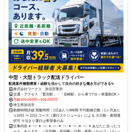
中型・大型トラック配送ドライバー
配達案件種類豊富！経験を活かして自分の好きな働き方ができる✨
株式会社ワークス 加須営業所
交通・アクセス 「鷲宮駅」・「花崎駅」から車で7分＜車通勤OK＞
月給300,000円～600,000円
埼玉県加須市
勤務時間詳細 実働時間：1日あたり8時間 平均勤務日数：1ヶ月あた
り20日 〜 22日 コース（運行スケジュール）による ※日勤・夜間選
択可 ※泊まり運行は希望者のみ
仕事内容 ✦･━･✦･━･✦･━･✦･━･✦･━･✦･━･✦ あなたに合ったコ
ース、あります。 ✅近距離・長距離 ✅日勤・夜勤 ✅カーゴ・パレッ