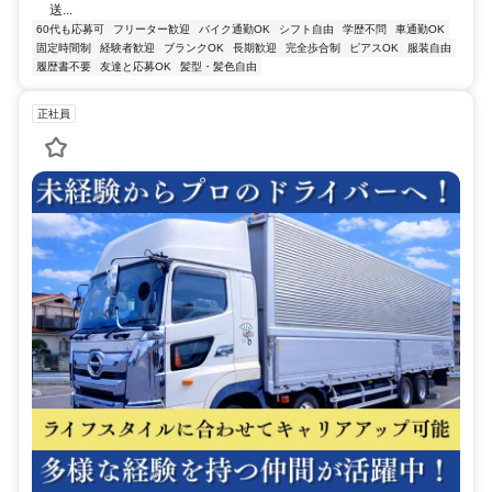
送...
60代も応募可
フリーター歓迎
バイク通勤OK
シフト自由
学歴不問
車通勤OK
固定時間制
経験者歓迎
ブランクOK
長期歓迎
完全歩合制
ピアスOK
服装自由
履歴書不要
友達と応募OK
髪型・髪色自由
正社員