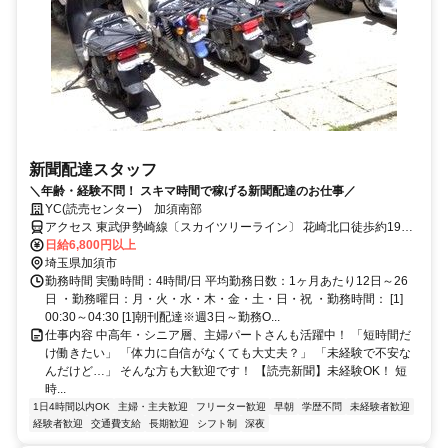
新聞配達スタッフ
＼年齢・経験不問！ スキマ時間で稼げる新聞配達のお仕事／
YC(読売センター) 加須南部
アクセス 東武伊勢崎線〔スカイツリーライン〕 花崎北口徒歩約19
分、東武伊勢崎線〔スカイツリーライン〕 加須南口徒歩約28分、東
日給6,800円以上
武伊勢崎線〔スカイツリーライン〕 鷲宮西口徒歩約53分
埼玉県加須市
勤務時間 実働時間：4時間/日 平均勤務日数：1ヶ月あたり12日～26
日 ・勤務曜日：月・火・水・木・金・土・日・祝 ・勤務時間： [1]
00:30～04:30 [1]朝刊配達※週3日～勤務O...
仕事内容 中高年・シニア層、主婦パートさんも活躍中！ 「短時間だ
け働きたい」 「体力に自信がなくても大丈夫？」 「未経験で不安な
んだけど…」 そんな方も大歓迎です！ 【読売新聞】未経験OK！ 短
時...
1日4時間以内OK
主婦・主夫歓迎
フリーター歓迎
早朝
学歴不問
未経験者歓迎
経験者歓迎
交通費支給
長期歓迎
シフト制
深夜