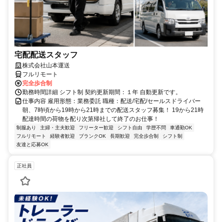
宅配配送スタッフ
株式会社山本運送
フルリモート
完全歩合制
勤務時間詳細 シフト制 契約更新期間：１年 自動更新です。
仕事内容 雇用形態：業務委託 職種：配送/宅配/セールスドライバー
朝、7時頃から19時から21時までの配送スタッフ募集！ 19から21時
配達時間の荷物を配り次第帰社して終了のお仕事！
制服あり
主婦・主夫歓迎
フリーター歓迎
シフト自由
学歴不問
車通勤OK
フルリモート
経験者歓迎
ブランクOK
長期歓迎
完全歩合制
シフト制
友達と応募OK
正社員