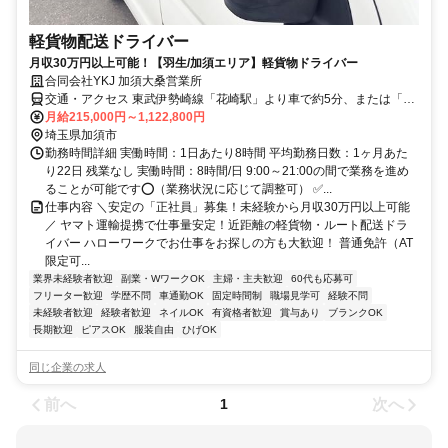
軽貨物配送ドライバー
月収30万円以上可能！【羽生/加須エリア】軽貨物ドライバー
合同会社YKJ 加須大桑営業所
交通・アクセス 東武伊勢崎線「花崎駅」より車で約5分、または「加
須駅」より車で約10分
月給215,000円～1,122,800円
埼玉県加須市
勤務時間詳細 実働時間：1日あたり8時間 平均勤務日数：1ヶ月あた
り22日 残業なし 実働時間：8時間/日 9:00～21:00の間で業務を進め
ることが可能です⭕️（業務状況に応じて調整可） ✅...
仕事内容 ＼安定の「正社員」募集！未経験から月収30万円以上可能
／ ヤマト運輸提携で仕事量安定！近距離の軽貨物・ルート配送ドラ
イバー ハローワークでお仕事をお探しの方も大歓迎！ 普通免許（AT
限定可...
業界未経験者歓迎
副業・WワークOK
主婦・主夫歓迎
60代も応募可
フリーター歓迎
学歴不問
車通勤OK
固定時間制
職場見学可
経験不問
未経験者歓迎
経験者歓迎
ネイルOK
有資格者歓迎
賞与あり
ブランクOK
長期歓迎
ピアスOK
服装自由
ひげOK
同じ企業の求人
前へ
次へ
1