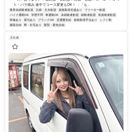
ト・バラ積み 途中でコース変更もOK！ ・「も...
業界未経験者歓迎
主婦・主夫歓迎
資格取得支援あり
フリーター歓迎
バイク通勤OK
学歴不問
車通勤OK
未経験者歓迎
経験者歓迎
有資格者歓迎
研修あり
賞与あり
ブランクOK
交通費支給
資格取得手当あり
シフト制
服装自由
寮・社宅あり
髪型・髪色自由
正社員