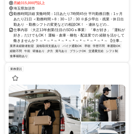
月給315,000円以上
埼玉県加須市
勤務時間詳細 実働時間：1日あたり7時間45分 平均勤務日数：1ヶ月
あたり21日 ＜勤務時間＞8：30～17：30 ※多少早出・残業・休日出
勤あり ・勤務シフトの変更などの相談OK！ ・連休などの...
仕事内容 〈大正13年創業/注目のSDGｓ事業〉 「車が好き」「運転が
好き」だけでもOK！ 運輸・倉庫・梱包・配送業での 経験を活かして
働きませんか？ ～＊～＊～＊～＊～＊～＊～＊～＊～＊～ 【仕事...
業界未経験者歓迎
資格取得支援あり
バイク通勤OK
早朝
学歴不問
車通勤OK
経験不問
午前
研修あり
夕方
賞与あり
ブランクOK
交通費支給
シフト制
食事補助あり
業務委託