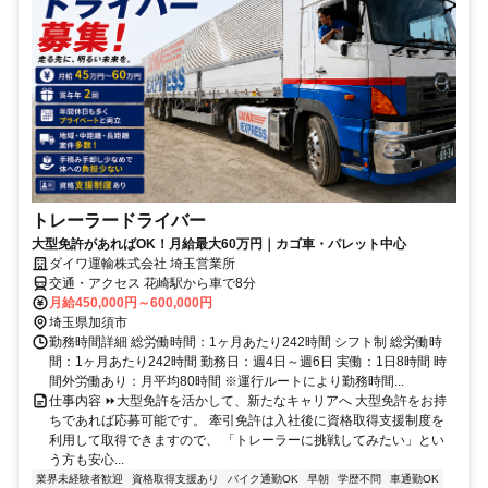
トレーラードライバー
大型免許があればOK！月給最大60万円｜カゴ車・パレット中心
ダイワ運輸株式会社 埼玉営業所
交通・アクセス 花崎駅から車で8分
月給450,000円～600,000円
埼玉県加須市
勤務時間詳細 総労働時間：1ヶ月あたり242時間 シフト制 総労働時
間：1ヶ月あたり242時間 勤務日：週4日～週6日 実働：1日8時間 時
間外労働あり：月平均80時間 ※運行ルートにより勤務時間...
仕事内容 ⏩大型免許を活かして、新たなキャリアへ 大型免許をお持
ちであれば応募可能です。 牽引免許は入社後に資格取得支援制度を
利用して取得できますので、 「トレーラーに挑戦してみたい」とい
う方も安心...
業界未経験者歓迎
資格取得支援あり
バイク通勤OK
早朝
学歴不問
車通勤OK