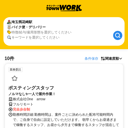
埼玉県
花崎駅
バイク便・デリバリー
特徴/給与/雇用形態を選択してください
キーワードを選択してください
10件
条件保存
関連度順
業務委託
ポスティングスタッフ
ノルマなし✨一人で屋外作業！
株式会社One arrow
フルリモート
完全歩合制
勤務時間詳細 勤務時間は、案件ごとに決められた配布可能時間内
で、ご自身で自由に設定していただけます。 朝早くからお昼過ぎま
で稼働するスタッフ、お昼から夕方まで稼働するスタッフが混在して