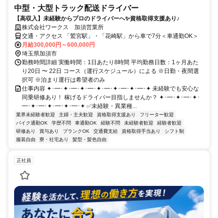
中型・大型トラック配送ドライバー
【高収入】未経験からプロのドライバーへ✨資格取得支援あり♪
株式会社ワークス 加須営業所
交通・アクセス 「鷲宮駅」・「花崎駅」から車で7分＜車通勤OK＞
月給300,000円～600,000円
埼玉県加須市
勤務時間詳細 実働時間：1日あたり8時間 平均勤務日数：1ヶ月あた
り20日 〜 22日 コース（運行スケジュール）による ※日勤・夜間選
択可 ※泊まり運行は希望者のみ
仕事内容 ✦･━･✦･━･✦･━･✦･━･✦･━･✦･━･✦ 未経験でも安心な
同乗研修あり！ 稼げるドライバー目指しませんか？ ✦･━･✦･━･✦･
━･✦･━･✦･━･✦･━･✦ ✅未経験・異業種...
業界未経験者歓迎
主婦・主夫歓迎
資格取得支援あり
フリーター歓迎
バイク通勤OK
学歴不問
車通勤OK
経験不問
未経験者歓迎
経験者歓迎
研修あり
賞与あり
ブランクOK
交通費支給
資格取得手当あり
シフト制
服装自由
寮・社宅あり
髪型・髪色自由
正社員