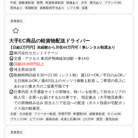
午前
経験者歓迎
夜間
有資格者歓迎
研修あり
夕方
賞与あり
ブランクOK
育休あり
長期歓迎
資格取得手当あり
シフト制
深夜
業務委託
大手EC商品の軽貨物配送ドライバー
【日給2万円円】未経験から月収44万円可！車レンタル制度あり
株式会社セカンドステージ
交通・アクセス 東武伊勢崎線加須駅～車14分
日給20,000円以上
埼玉県加須市
勤務時間詳細 8:30〜21:00（シフト制） 週1日〜OK／平日のみOK／
土日祝休みOK／週4日以上のガッツリ稼働も歓迎 ∟ご希望の収入に
あわせた働き方のご提案可能です
仕事内容 大手通販サイトの荷物を、軽バンを使用して担当エリアの
個人宅・企業へお届けするお仕事です。 指定拠点（大手物流倉庫）
での荷物積み込み 担当エリア近辺への配送（ポスト投函や宅配ボッ
クス宛の軽量荷...
主婦・主夫歓迎
フリーター歓迎
学歴不問
車通勤OK
経験者歓迎
ネイルOK
ブランクOK
ピアスOK
服装自由
友達と応募OK
ひげOK
髪型・髪色自由
業務委託