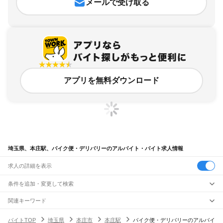
メールで受け取る
アプリを無料ダウンロード
埼玉県、本庄駅、バイク便・デリバリーのアルバイト・バイト求人情報
求人の詳細を表示
条件を追加・変更して検索
市区町村を追加・変更
関連キーワード
完全在宅ワーク 全国
シール貼り 在宅
現在地周辺
ガチャガチャ
犬カフェ
埼玉県
駅を追加・変更
バイトTOP
埼玉県
本庄市
本庄駅
バイク便・デリバリーのアルバイ
埼玉県
すべて