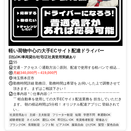
軽い荷物中心の大手ECサイト配達ドライバー
日払OK/車両貸出/社宅/正社員登用実績あり
55
交通・アクセス ◇通勤方法◇原則、配達で使用する軽バンで 積込地
まで行って頂く直行直帰スタイルです。 ＜事務所所在地＞ 〒320-
月給340,000円～419,000円
0807 栃木県宇都宮市松が峰1丁目3-16 グラン宇都宮◇通勤方法◇原
埼玉県本庄市
則、配達で使用する軽バンで 積込地まで行って頂く直行直帰スタイ
勤務時間詳細 勤務日、勤務時間は希望を お伺いした上で調整させて
ルです。 ＜事務所所在地＞ 〒320-0807 栃木県宇都宮市松が峰1丁目
頂きます。 まずはご相談下さい！
3-16 グラン宇都宮605
仕事内容 *♢仕事内容♢* ￣￣￣￣￣￣￣￣￣￣￣￣￣￣￣￣￣￣￣
￣ 軽自動車を使用しての大手ECサイト配送業務を 担当していただき
ます。 朝の積込時間は5分程！ オリジナル配達アプリに 登録されて
い...
社員登用あり
主婦・主夫歓迎
フリーター歓迎
短期
学歴不問
車通勤OK
経験者歓迎
ネイルOK
週払いOK
即日払いOK
有資格者歓迎
研修あり
ブランクOK
長期歓迎
シフト制
ピアスOK
服装自由
ひげOK
髪型・髪色自由