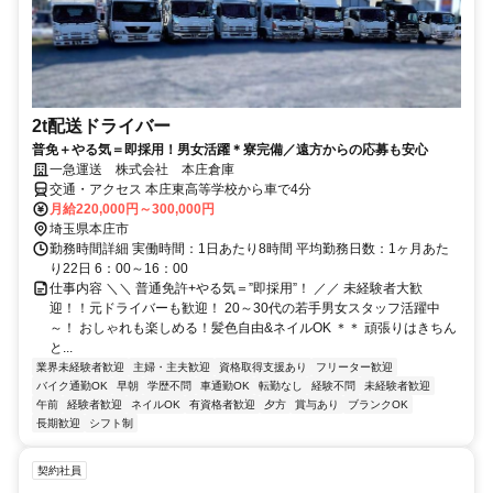
2t配送ドライバー
普免＋やる気＝即採用！男女活躍＊寮完備／遠方からの応募も安心
一急運送 株式会社 本庄倉庫
交通・アクセス 本庄東高等学校から車で4分
月給220,000円～300,000円
埼玉県本庄市
勤務時間詳細 実働時間：1日あたり8時間 平均勤務日数：1ヶ月あた
り22日 6：00～16：00
仕事内容 ＼＼ 普通免許+やる気＝”即採用”！ ／／ 未経験者大歓
迎！！元ドライバーも歓迎！ 20～30代の若手男女スタッフ活躍中
～！ おしゃれも楽しめる！髪色自由&ネイルOK ＊＊ 頑張りはきちん
と...
業界未経験者歓迎
主婦・主夫歓迎
資格取得支援あり
フリーター歓迎
バイク通勤OK
早朝
学歴不問
車通勤OK
転勤なし
経験不問
未経験者歓迎
午前
経験者歓迎
ネイルOK
有資格者歓迎
夕方
賞与あり
ブランクOK
長期歓迎
シフト制
契約社員