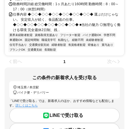
勤務時間詳細 総労働時間：1ヶ月あたり160時間 勤務時間：8：00～
17：00（休憩1時間）
仕事内容 ◆◇◇◆◇◇◆◇◇◆◇◇◆◇◇◆◇◇◆ 運ぶだけじゃな
い。 安定収入が続く、食品配送の仕事。
◆◇◇◆◇◇◆◇◇◆◇◇◆◇◇◆◇◇◆ ■当社の魅力 ◎無理なく働
ける環境 完全週休2日制、残...
業界未経験者歓迎
資格取得支援あり
フリーター歓迎
バイク通勤OK
学歴不問
車通勤OK
固定時間制
職場見学可
転勤なし
経験不問
未経験者歓迎
住宅手当あり
交通費全額支給
経験者歓迎
有資格者歓迎
研修あり
賞与あり
ブランクOK
交通費支給
長期歓迎
前へ
次へ
1
この条件の新着求人を受け取る
埼玉県 / 本庄駅
バイク便・デリバリー
「LINEで受け取る」では、新着求人のほか、おすすめ情報なども配信しま
す。
詳しくはこちら
LINEで受け取る