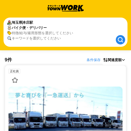
埼玉県
埼玉県
本庄駅
本庄駅
バイク便・デリバリー
バイク便・デリバリー
特徴/給与/雇用形態を選択してください
キーワードを選択してください
9件
条件保存
関連度順
正社員