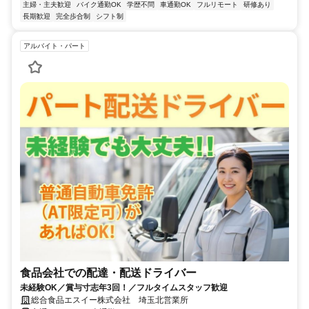
主婦・主夫歓迎
バイク通勤OK
学歴不問
車通勤OK
フルリモート
研修あり
長期歓迎
完全歩合制
シフト制
アルバイト・パート
食品会社での配達・配送ドライバー
未経験OK／賞与寸志年3回！／フルタイムスタッフ歓迎
総合食品エスイー株式会社 埼玉北営業所