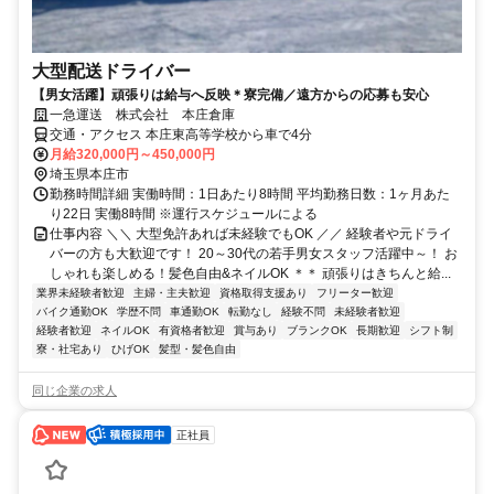
大型配送ドライバー
【男女活躍】頑張りは給与へ反映＊寮完備／遠方からの応募も安心
一急運送 株式会社 本庄倉庫
交通・アクセス 本庄東高等学校から車で4分
月給320,000円～450,000円
埼玉県本庄市
勤務時間詳細 実働時間：1日あたり8時間 平均勤務日数：1ヶ月あた
り22日 実働8時間 ※運行スケジュールによる
仕事内容 ＼＼ 大型免許あれば未経験でもOK ／／ 経験者や元ドライ
バーの方も大歓迎です！ 20～30代の若手男女スタッフ活躍中～！ お
しゃれも楽しめる！髪色自由&ネイルOK ＊＊ 頑張りはきちんと給...
業界未経験者歓迎
主婦・主夫歓迎
資格取得支援あり
フリーター歓迎
バイク通勤OK
学歴不問
車通勤OK
転勤なし
経験不問
未経験者歓迎
経験者歓迎
ネイルOK
有資格者歓迎
賞与あり
ブランクOK
長期歓迎
シフト制
寮・社宅あり
ひげOK
髪型・髪色自由
同じ企業の求人
正社員