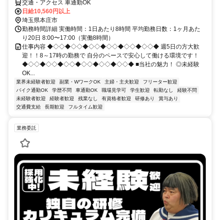
交通・アクセス 車通勤OK
日給10,560円以上
埼玉県本庄市
勤務時間詳細 実働時間：1日あたり8時間 平均勤務日数：1ヶ月あた
り20日 8:00〜17:00（実働8時間）
仕事内容 ◆◇◇◆◇◇◆◇◇◆◇◇◆◇◇◆◇◇◆ 週5日の方大歓
迎！！8～17時の勤務で 自分のペースで安心して働ける環境です！
◆◇◇◆◇◇◆◇◇◆◇◇◆◇◇◆◇◇◆ ■当社の魅力！ ◎未経験
OK...
業界未経験者歓迎
副業・WワークOK
主婦・主夫歓迎
フリーター歓迎
バイク通勤OK
学歴不問
車通勤OK
職場見学可
学生歓迎
転勤なし
経験不問
未経験者歓迎
経験者歓迎
残業なし
有資格者歓迎
研修あり
賞与あり
交通費支給
長期歓迎
フルタイム歓迎
業務委託