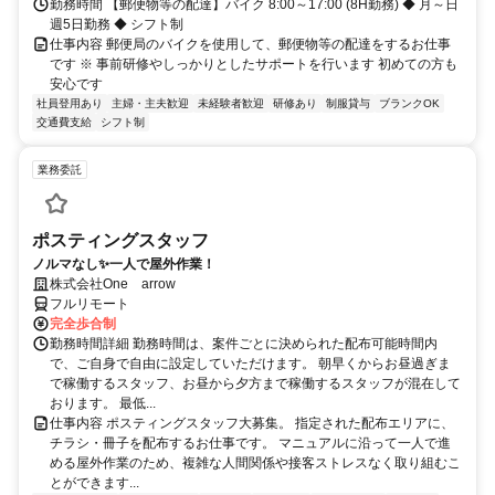
勤務時間 【郵便物等の配達】バイク 8:00～17:00 (8H勤務) ◆ 月～日
週5日勤務 ◆ シフト制
仕事内容 郵便局のバイクを使用して、郵便物等の配達をするお仕事
です ※ 事前研修やしっかりとしたサポートを行います 初めての方も
安心です
社員登用あり
主婦・主夫歓迎
未経験者歓迎
研修あり
制服貸与
ブランクOK
交通費支給
シフト制
業務委託
ポスティングスタッフ
ノルマなし✨一人で屋外作業！
株式会社One arrow
フルリモート
完全歩合制
勤務時間詳細 勤務時間は、案件ごとに決められた配布可能時間内
で、ご自身で自由に設定していただけます。 朝早くからお昼過ぎま
で稼働するスタッフ、お昼から夕方まで稼働するスタッフが混在して
おります。 最低...
仕事内容 ポスティングスタッフ大募集。 指定された配布エリアに、
チラシ・冊子を配布するお仕事です。 マニュアルに沿って一人で進
める屋外作業のため、複雑な人間関係や接客ストレスなく取り組むこ
とができます...