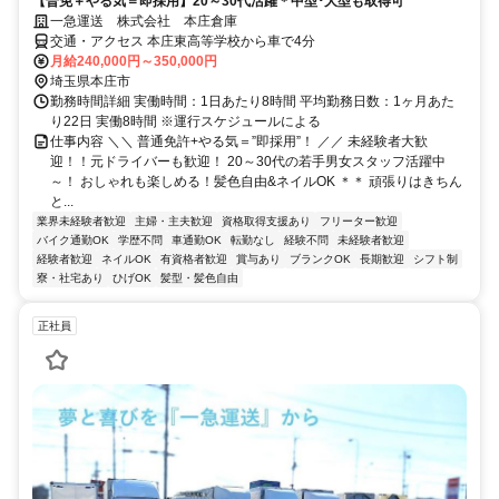
【普免＋やる気＝即採用】20～30代活躍＊中型･大型も取得可
一急運送 株式会社 本庄倉庫
交通・アクセス 本庄東高等学校から車で4分
月給240,000円～350,000円
埼玉県本庄市
勤務時間詳細 実働時間：1日あたり8時間 平均勤務日数：1ヶ月あた
り22日 実働8時間 ※運行スケジュールによる
仕事内容 ＼＼ 普通免許+やる気＝”即採用”！ ／／ 未経験者大歓
迎！！元ドライバーも歓迎！ 20～30代の若手男女スタッフ活躍中
～！ おしゃれも楽しめる！髪色自由&ネイルOK ＊＊ 頑張りはきちん
と...
業界未経験者歓迎
主婦・主夫歓迎
資格取得支援あり
フリーター歓迎
バイク通勤OK
学歴不問
車通勤OK
転勤なし
経験不問
未経験者歓迎
経験者歓迎
ネイルOK
有資格者歓迎
賞与あり
ブランクOK
長期歓迎
シフト制
寮・社宅あり
ひげOK
髪型・髪色自由
正社員