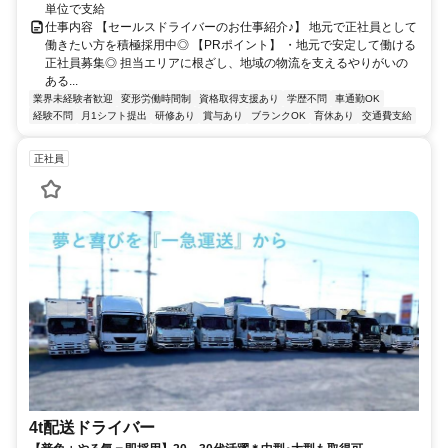
単位で支給
仕事内容 【セールスドライバーのお仕事紹介♪】 地元で正社員として
働きたい方を積極採用中◎ 【PRポイント】 ・地元で安定して働ける
正社員募集◎ 担当エリアに根ざし、地域の物流を支えるやりがいの
ある...
業界未経験者歓迎
変形労働時間制
資格取得支援あり
学歴不問
車通勤OK
経験不問
月1シフト提出
研修あり
賞与あり
ブランクOK
育休あり
交通費支給
正社員
4t配送ドライバー