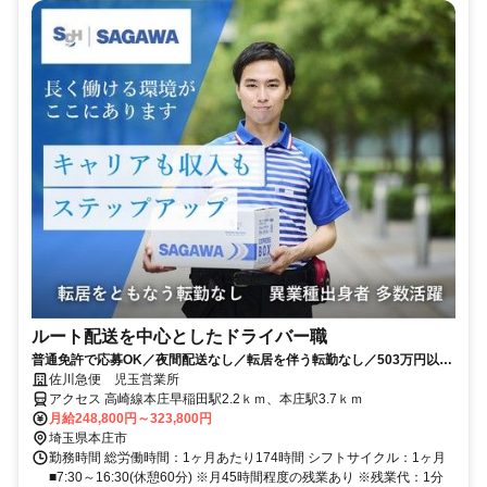
ルート配送を中心としたドライバー職
普通免許で応募OK／夜間配送なし／転居を伴う転勤なし／503万円以上
も可能！
佐川急便 児玉営業所
アクセス 高崎線本庄早稲田駅2.2ｋｍ、本庄駅3.7ｋｍ
月給248,800円～323,800円
埼玉県本庄市
勤務時間 総労働時間：1ヶ月あたり174時間 シフトサイクル：1ヶ月
■7:30～16:30(休憩60分) ※月45時間程度の残業あり ※残業代：1分