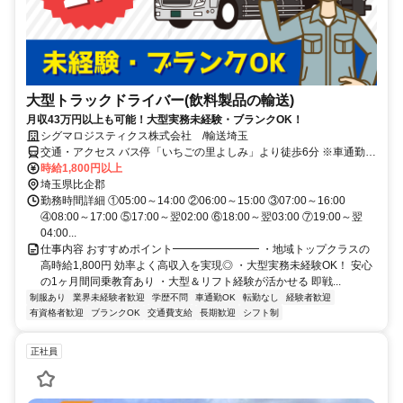
大型トラックドライバー(飲料製品の輸送)
月収43万円以上も可能！大型実務未経験・ブランクOK！
シグマロジスティクス株式会社 /輸送埼玉
交通・アクセス バス停「いちごの里よしみ」より徒歩6分 ※車通勤可
（無料駐車場完備）
時給1,800円以上
埼玉県比企郡
勤務時間詳細 ①05:00～14:00 ②06:00～15:00 ③07:00～16:00
④08:00～17:00 ⑤17:00～翌02:00 ⑥18:00～翌03:00 ⑦19:00～翌
04:00...
仕事内容 おすすめポイント━━━━━━━━ ・地域トップクラスの
高時給1,800円 効率よく高収入を実現◎ ・大型実務未経験OK！ 安心
の1ヶ月間同乗教育あり ・大型＆リフト経験が活かせる 即戦...
制服あり
業界未経験者歓迎
学歴不問
車通勤OK
転勤なし
経験者歓迎
有資格者歓迎
ブランクOK
交通費支給
長期歓迎
シフト制
正社員