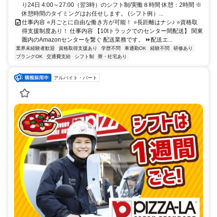
り24日 4:00～27:00（翌3時）のシフト制/実働８時間 休憩：2時間 ※
休憩時間のタイミングはお任せします。 (シフト例）...
仕事内容 ⭐月ごとに自由な働き方が可能！ ⭐長距離はナシ♪ ⭐資格取
得支援制度あり！ 仕事内容 【10tトラックでのセンター間配送】 関東
圏内のAmazonセンターを繋ぐ 配送業務です。 ⏩配送エ...
業界未経験者歓迎
資格取得支援あり
学歴不問
車通勤OK
経験不問
研修あり
ブランクOK
交通費支給
シフト制
寮・社宅あり
アルバイト・パート