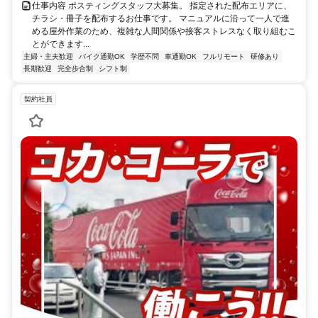
仕事内容 ポスティングスタッフ大募集。 指定された配布エリアに、
チラシ・冊子を配布するお仕事です。 マニュアルに沿って一人で進
める屋外作業のため、複雑な人間関係や接客ストレスなく取り組むこ
とができます...
主婦・主夫歓迎
バイク通勤OK
学歴不問
車通勤OK
フルリモート
研修あり
長期歓迎
完全歩合制
シフト制
契約社員