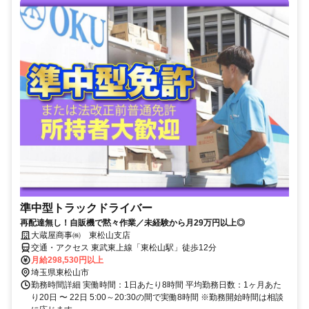
準中型トラックドライバー
再配達無し！自販機で黙々作業／未経験から月29万円以上◎
大蔵屋商事㈱ 東松山支店
交通・アクセス 東武東上線「東松山駅」徒歩12分
月給298,530円以上
埼玉県東松山市
勤務時間詳細 実働時間：1日あたり8時間 平均勤務日数：1ヶ月あた
り20日 〜 22日 5:00～20:30の間で実働8時間 ※勤務開始時間は相談