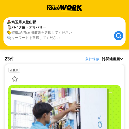
埼玉県
東松山駅
バイク便・デリバリー
特徴/給与/雇用形態を選択してください
キーワードを選択してください
23件
条件保存
関連度順
正社員