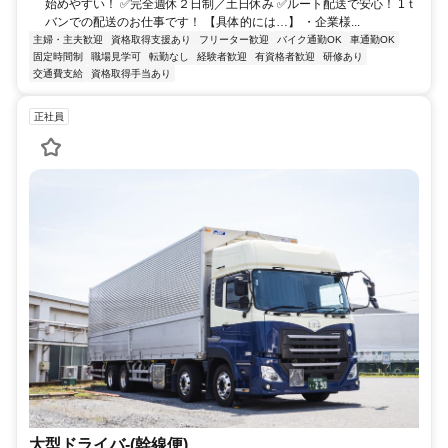
始めやすい！ ✅完全週休２日制／土日休み ✅ルート配送で安心！ 1ｔ
バンでの配送のお仕事です！ 【具体的には…】 ・企業様...
主婦・主夫歓迎
資格取得支援あり
フリーター歓迎
バイク通勤OK
車通勤OK
固定時間制
職場見学可
転勤なし
経験者歓迎
有資格者歓迎
研修あり
交通費支給
資格取得手当あり
正社員
大型ドライバ-(幹線便)