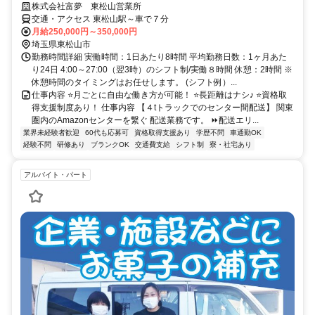
株式会社富夢 東松山営業所
交通・アクセス 東松山駅～車で７分
月給250,000円～350,000円
埼玉県東松山市
勤務時間詳細 実働時間：1日あたり8時間 平均勤務日数：1ヶ月あた
り24日 4:00～27:00（翌3時）のシフト制/実働８時間 休憩：2時間 ※
休憩時間のタイミングはお任せします。 (シフト例）...
仕事内容 ⭐月ごとに自由な働き方が可能！ ⭐長距離はナシ♪ ⭐資格取
得支援制度あり！ 仕事内容 【４tトラックでのセンター間配送】 関東
圏内のAmazonセンターを繋ぐ 配送業務です。 ⏩配送エリ...
業界未経験者歓迎
60代も応募可
資格取得支援あり
学歴不問
車通勤OK
経験不問
研修あり
ブランクOK
交通費支給
シフト制
寮・社宅あり
アルバイト・パート