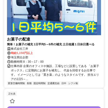
お菓子の配達
簡単！お菓子の補充 1日平均5～6件の補充 土日他週１日休日選べる
株式会社三井
時給1,150円以上
埼玉県比企郡
勤務時間 8：30～17：00
仕事内容 企業のオフィスや施設、工場などに設置してある 「お菓子
ボックス」に定期的にお菓子を補充し、 代金を回収するお仕事で
す。 イメージとしては「置き薬」のようなスタイルです。 担当エリ
アの1日5～...
変形労働時間制
長期
固定時間制
交通費支給
日中
シフト制
正社員