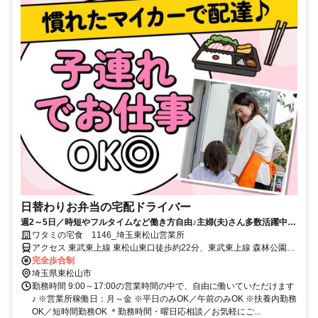
日替わりお弁当の宅配ドライバー
週2～5日／時短やフルタイムなど働き方自由♪主婦(夫)さん多数活躍中！
サポート体制バッチリなのでお子さんの行事でのお休みなども取りやす
ワタミの宅食 1146_埼玉東松山営業所
い◎
アクセス 東武東上線 東松山東口徒歩約22分、東武東上線 森林公園
（埼玉県）北口徒歩約46分、東武東上線 高坂東口徒歩約65分
完全歩合制
埼玉県東松山市
勤務時間 9:00～17:00の営業時間の中で、自由に働いていただけます
♪ ※営業所稼働日：月～金 ※平日のみOK／午前のみOK ※扶養内勤務
OK／短時間勤務OK ＊勤務時間・曜日応相談／お気軽にご...