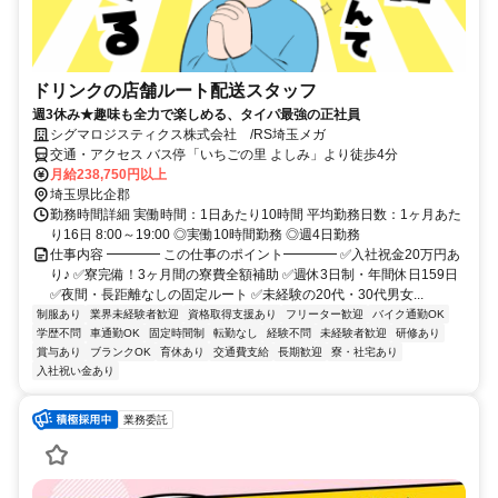
ドリンクの店舗ルート配送スタッフ
週3休み★趣味も全力で楽しめる、タイパ最強の正社員
シグマロジスティクス株式会社 /RS埼玉メガ
交通・アクセス バス停「いちごの里 よしみ」より徒歩4分
月給238,750円以上
埼玉県比企郡
勤務時間詳細 実働時間：1日あたり10時間 平均勤務日数：1ヶ月あた
り16日 8:00～19:00 ◎実働10時間勤務 ◎週4日勤務
仕事内容 ━━━━ この仕事のポイント━━━━ ✅入社祝金20万円あ
り♪ ✅寮完備！3ヶ月間の寮費全額補助 ✅週休3日制・年間休日159日
✅夜間・長距離なしの固定ルート ✅未経験の20代・30代男女...
制服あり
業界未経験者歓迎
資格取得支援あり
フリーター歓迎
バイク通勤OK
学歴不問
車通勤OK
固定時間制
転勤なし
経験不問
未経験者歓迎
研修あり
賞与あり
ブランクOK
育休あり
交通費支給
長期歓迎
寮・社宅あり
入社祝い金あり
業務委託