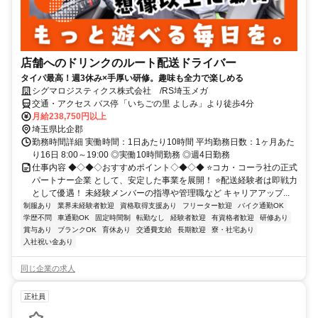
店舗へのドリンクのルート配送ドライバー
タイパ最高！週3休み×手厚い研修。趣味も全力で楽しめる
シグマロジスティクス株式会社 /RS埼玉メガ
交通・アクセス バス停「いちごの里 よしみ」より徒歩4分
月給238,750円以上
埼玉県比企郡
勤務時間詳細 実働時間：1日あたり10時間 平均勤務日数：1ヶ月あた
り16日 8:00～19:00 ◎実働10時間勤務 ◎週4日勤務
仕事内容 ◆◇◆◇おすすめポイント◇◆◇◆ ⭐コカ・コーラ社の正式
パートナー企業 として、安定した事業を展開！ ⭐配送経験者は即戦力
として優遇！ 未経験メンバーの指導や管理職など キャリアアップ...
制服あり
業界未経験者歓迎
資格取得支援あり
フリーター歓迎
バイク通勤OK
学歴不問
車通勤OK
固定時間制
転勤なし
経験者歓迎
有資格者歓迎
研修あり
賞与あり
ブランクOK
育休あり
交通費支給
長期歓迎
寮・社宅あり
入社祝い金あり
同じ企業の求人
正社員