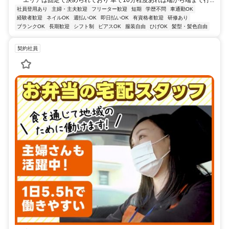
エリアは固定で決められており 車で10分程度あれば端から端まで行...
社員登用あり
主婦・主夫歓迎
フリーター歓迎
短期
学歴不問
車通勤OK
経験者歓迎
ネイルOK
週払いOK
即日払いOK
有資格者歓迎
研修あり
ブランクOK
長期歓迎
シフト制
ピアスOK
服装自由
ひげOK
髪型・髪色自由
契約社員