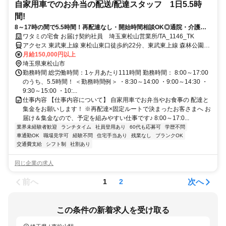
自家用車でのお弁当の配送/配達スタッフ 1日5.5時
間!
8～17時の間で5.5時間！再配達なし・開始時間相談OK◎通院・介護等
のあなたの予定に合わせて働けます♪
ワタミの宅食 お届け契約社員 埼玉東松山営業所/TA_1146_TK
アクセス 東武東上線 東松山東口徒歩約22分、東武東上線 森林公園
（埼玉県）北口徒歩約46分、東武東上線 高坂東口徒歩約65分
月給150,000円以上
埼玉県東松山市
勤務時間 総労働時間：1ヶ月あたり111時間 勤務時間： 8:00～17:00
のうち、5.5時間！ ＜勤務時間例＞ ・8:30～14:00 ・9:00～14:30 ・
9:30～15:00 ・10:...
仕事内容 【仕事内容について】 自家用車でお弁当やお食事の 配達と
集金をお願いします！ ※再配達×固定ルートで決まったお客さまへ お
届け＆集金なので、予定を組みやすい仕事です♪ 8:00～17:0...
業界未経験者歓迎
ランチタイム
社員登用あり
60代も応募可
学歴不問
車通勤OK
職場見学可
経験不問
住宅手当あり
残業なし
ブランクOK
交通費支給
シフト制
社割あり
同じ企業の求人
前へ
次へ
1
2
この条件の新着求人を受け取る