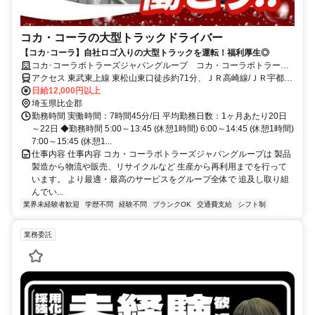
コカ・コーラの大型トラックドライバー
【コカ･コーラ】自社ロゴ入りの大型トラックを運転！福利厚生◎
コカ･コーラボトラーズジャパングループ コカ・コーラボトラーズ
ジャパン株式会社【75220】
アクセス 東武東上線 東松山東口徒歩約71分、ＪＲ高崎線/ＪＲ宇都宮
線〔東北本線〕・ＪＲ上野東京ライン 鴻巣西口徒歩約72分、ＪＲ高
日給12,000円以上
崎線/ＪＲ宇都宮線〔東北本線〕・ＪＲ上野東京ライン 北鴻巣西口徒
埼玉県比企郡
歩約89分
勤務時間 実働時間：7時間45分/日 平均勤務日数：1ヶ月あたり20日
～22日 ◆勤務時間 5:00～13:45 (休憩1時間) 6:00～14:45 (休憩1時間)
7:00～15:45 (休憩1...
仕事内容 仕事内容 コカ・コーラボトラーズジャパングループは 製品
製造から物流や販売、リサイクルなど 生産から再利用までを行って
います。 より最適・最高のサービスをグループ全体で 追及し取り組
んでい...
業界未経験者歓迎
学歴不問
経験不問
ブランクOK
交通費支給
シフト制
業務委託