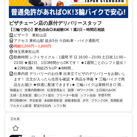
ピザチェーン店の原付デリバリースタッフ
【三輪で安心】髪色自由◎未経験OK！週2日～時間応相談
ピザーラ 東松山店
アクセス 東松山駅 徒歩5分 ※自転車・バイク通勤可
時給1,200円～1,800円
埼玉県東松山市
勤務時間 シフトサイクル：1週間 平 日 16:00～23:00 土日祝 11:00～
23:00 ★週2日、1日3時間からOKです！ ★1週間ごとのシフト提出！
★22時以降、時給25％UP ★8時間...
仕事内容 デリバリーのお仕事 出来立てピザのデリバリーをお願いし
ます！ 注文が入ったら住所を確認 ▼ 商品を準備 ▼ 三輪バイクで商
品をお届け ★快適に配達できます♪★ 三輪バイクは屋根付き◎ 雨...
制服あり
扶養内勤務OK
社員登用あり
副業・WワークOK
土日祝のみOK
主婦・主夫歓迎
週1シフト提出
フリーター歓迎
シフト自由
学歴不問
即日勤務OK
学生歓迎
未経験者歓迎
経験者歓迎
夕方
ブランクOK
長期歓迎
フルタイム歓迎
駅近5分以内
シフト制
正社員