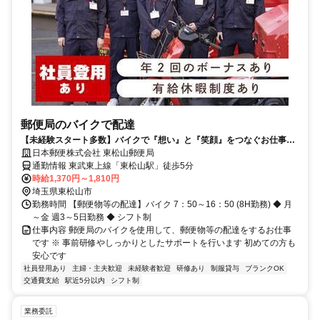
郵便局のバイクで配達
【未経験スタート多数】バイクで『想い』と『笑顔』をつなぐお仕事し
てみませんか？
日本郵便株式会社 東松山郵便局
通勤情報 東武東上線「東松山駅」徒歩5分
時給1,370円～1,810円
埼玉県東松山市
勤務時間 【郵便物等の配達】バイク 7：50～16：50 (8H勤務) ◆ 月
～金 週3～5日勤務 ◆ シフト制
仕事内容 郵便局のバイクを使用して、郵便物等の配達をするお仕事
です ※ 事前研修やしっかりとしたサポートを行います 初めての方も
安心です
社員登用あり
主婦・主夫歓迎
未経験者歓迎
研修あり
制服貸与
ブランクOK
交通費支給
駅近5分以内
シフト制
業務委託