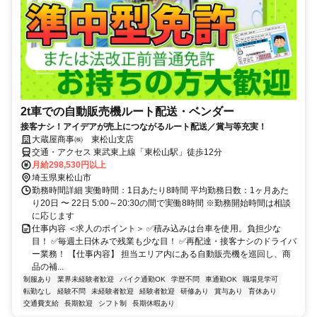
2t車での自動販売機ルート配送・ベンダー
接客ナシ！アイデアが売上につながるルート配送／賞与等充実！
大蔵屋商事㈱ 東松山支店
交通・アクセス 東武東上線「東松山駅」徒歩12分
月給298,530円以上
埼玉県東松山市
勤務時間詳細 実働時間：1日あたり8時間 平均勤務日数：1ヶ月あた
り20日 〜 22日 5:00～20:30の間で実働8時間 ※勤務開始時間は相談
に応じます
仕事内容 ＜求人のポイント＞ ✅積み込みは台車を使用。負担少な
目！ ✅毎週土日休みで残業も少な目！ ✅再配達・接客ナシのドライバ
ー業務！ 【仕事内容】 担当エリア内にある自動販売機を巡回し、商
品の補...
制服あり
業界未経験者歓迎
バイク通勤OK
学歴不問
車通勤OK
職場見学可
転勤なし
経験不問
未経験者歓迎
経験者歓迎
研修あり
賞与あり
育休あり
交通費支給
長期歓迎
シフト制
長期休暇あり