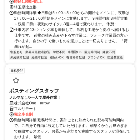
時給1,900円以上
埼玉県比企郡
勤務時間詳細 ◆日勤は5：00～8：00からの開始をメインに、夜勤は
17：00～21：00開始をメインに変動します。 9時間拘束 8時間実働
＋残業 日勤・夜勤のサイクル3週～4週で変わります。 休憩：...
仕事内容 13tウィング車を運転して、飲料を工場から拠点へ届けるお
仕事です。 荷物の積み込みや下ろす作業は、フォーク作業員の方が
行います。自分の手で重いものを運ぶことは一切ありません。 「荷
崩れが起...
制服あり
業界未経験者歓迎
学歴不問
車通勤OK
固定時間制
経験不問
未経験者歓迎
経験者歓迎
週払いOK
有資格者歓迎
ブランクOK
交通費支給
業務委託
ポスティングスタッフ
ノルマなし✨一人で屋外作業！
株式会社One arrow
フルリモート
完全歩合制
勤務時間詳細 勤務時間は、案件ごとに決められた配布可能時間内
で、ご自身で自由に設定していただけます。 朝早くからお昼過ぎま
で稼働するスタッフ、お昼から夕方まで稼働するスタッフが混在して
おります。 最低...