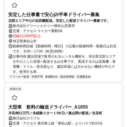
安定した仕事量で安心|2t平車ドライバー募集
北部エリア中心の近距離配送。安定した配送ドライバー募集です。
株式会社グリーンエナジー/東松山営業所
交通・アクセス マイカー通勤OK
日給13,500円以上
埼玉県東松山市
勤務時間詳細 【勤務時間・曜日】 ※記載の勤務時間・勤務日は目安
です。 8:00～17:00（休憩1時間）
仕事内容 建設現場で使用されるレンタル機材を、埼玉県北部エリア
を中心とした現場へ配送するお仕事です。 配送するのは送風機・発
電機・ドリル・投光器など、建設現場には欠かせない機材が中心で
す。使用する車...
フリーター歓迎
学歴不問
車通勤OK
固定時間制
交通費支給
派遣社員
大型車 飲料の輸送ドライバー_A1655
月収例52万円／未経験スタートOK◎／拠点間の配送／吉見町
株式会社カラフル
交通・アクセス 東武東上線「東松山駅」よりバスで約15分