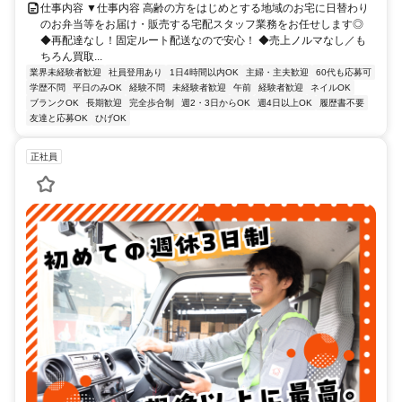
仕事内容 ▼仕事内容 高齢の方をはじめとする地域のお宅に日替わり
のお弁当等をお届け・販売する宅配スタッフ業務をお任せします◎
◆再配達なし！固定ルート配送なので安心！ ◆売上ノルマなし／も
ちろん買取...
業界未経験者歓迎
社員登用あり
1日4時間以内OK
主婦・主夫歓迎
60代も応募可
学歴不問
平日のみOK
経験不問
未経験者歓迎
午前
経験者歓迎
ネイルOK
ブランクOK
長期歓迎
完全歩合制
週2・3日からOK
週4日以上OK
履歴書不要
友達と応募OK
ひげOK
正社員