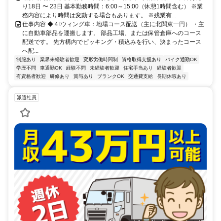
り18日 〜 23日 基本勤務時間：6:00～15:00（休憩1時間含む） ※業
務内容により時間は変動する場合もあります。 ※残業有...
仕事内容 ◆４tウィング車：地場コース配送（主に北関東一円） ・主
に自動車部品を運搬します。 部品工場、または保管倉庫へのコース
配送です。 先方構内でピッキング・積込みを行い、決まったコース
へ配...
制服あり
業界未経験者歓迎
変形労働時間制
資格取得支援あり
バイク通勤OK
学歴不問
車通勤OK
経験不問
未経験者歓迎
住宅手当あり
経験者歓迎
有資格者歓迎
研修あり
賞与あり
ブランクOK
交通費支給
長期休暇あり
派遣社員