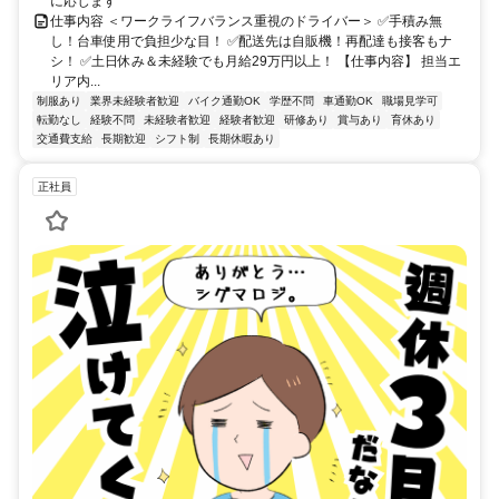
に応じます
仕事内容 ＜ワークライフバランス重視のドライバー＞ ✅手積み無
し！台車使用で負担少な目！ ✅配送先は自販機！再配達も接客もナ
シ！ ✅土日休み＆未経験でも月給29万円以上！ 【仕事内容】 担当エ
リア内...
制服あり
業界未経験者歓迎
バイク通勤OK
学歴不問
車通勤OK
職場見学可
転勤なし
経験不問
未経験者歓迎
経験者歓迎
研修あり
賞与あり
育休あり
交通費支給
長期歓迎
シフト制
長期休暇あり
正社員