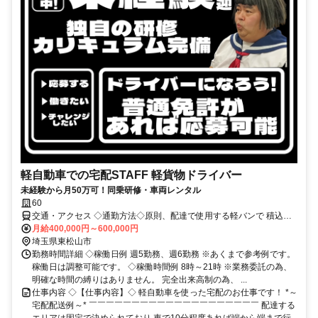
軽自動車での宅配STAFF 軽貨物ドライバー
未経験から月50万可！同乗研修・車両レンタル
60
交通・アクセス ◇通勤方法◇原則、配達で使用する軽バンで 積込地
まで行って頂く直行直帰スタイルです。 ＜事務所所在地＞ 〒320-
月給400,000円～600,000円
0807 栃木県宇都宮市松が峰1丁目3-16 グラン宇都宮◇通勤方法◇原
埼玉県東松山市
則、配達で使用する軽バンで 積込地まで行って頂く直行直帰スタイ
勤務時間詳細 ◇稼働日例 週5勤務、週6勤務 ※あくまで参考例です。
ルです。 ＜事務所所在地＞ 〒320-0807 栃木県宇都宮市松が峰1丁目
稼働日は調整可能です。 ◇稼働時間例 8時～21時 ※業務委託の為、
3-16 グラン宇都宮605
明確な時間の縛りはありません。 完全出来高制の為、 ...
仕事内容 ◇【仕事内容】◇ 軽自動車を使った宅配のお仕事です！ *～
宅配配送例～* ￣￣￣￣￣￣￣￣￣￣￣￣￣￣￣￣￣￣￣￣ 配達する