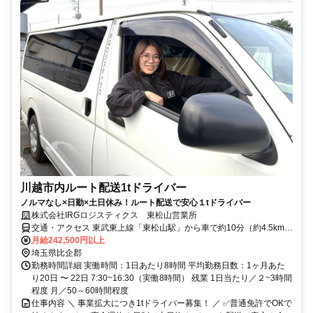
川越市内ルート配送1tドライバー
ノルマなし×日勤×土日休み！ルート配送で安心１tドライバー
株式会社IRGロジスティクス 東松山営業所
交通・アクセス 東武東上線「東松山駅」から車で約10分（約4.5km）
JR高崎線「鴻巣駅」から車で約15分（約6.5km）
月給242,500円以上
埼玉県比企郡
勤務時間詳細 実働時間：1日あたり8時間 平均勤務日数：1ヶ月あた
り20日 〜 22日 7:30~16:30（実働8時間） 残業 1日当たり／２~3時間
程度 月／50～60時間程度
仕事内容 ＼ 事業拡大につき1tドライバー募集！ ／ ✅普通免許でOKで