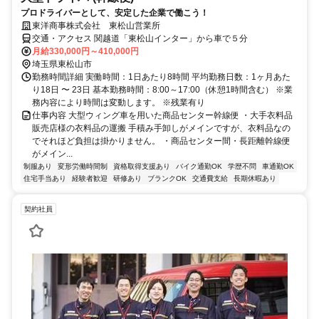
プロドライバーとして、安定した企業で働こう！
東洋商事株式会社 東松山営業所
交通・アクセス 関越道「東松山インター」から車で５分
月給330,000円～410,000円
埼玉県東松山市
勤務時間詳細 実働時間：1日あたり8時間 平均勤務日数：1ヶ月あた
り18日 〜 23日 基本勤務時間：8:00～17:00（休憩1時間含む） ※業
務内容により時間は変動します。 ※残業有り
仕事内容 大型ウィング車を用いた商品センター幹線便 ・大手衣料品
販売店様の衣料品の運搬 手積み手卸しがメインですが、衣料品なの
でそれほど負担は掛かりません。 ・商品センター間・長距離幹線便
がメイン...
制服あり
変形労働時間制
資格取得支援あり
バイク通勤OK
学歴不問
車通勤OK
住宅手当あり
経験者歓迎
研修あり
ブランクOK
交通費支給
長期休暇あり
契約社員