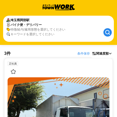
埼玉県
岡部駅
バイク便・デリバリー
特徴/給与/雇用形態を選択してください
キーワードを選択してください
3件
条件保存
関連度順
正社員