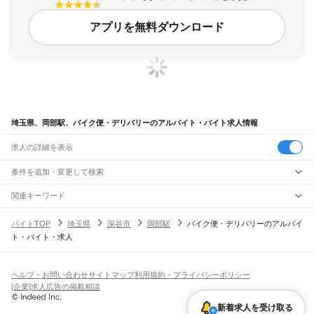
アプリを無料ダウンロード
埼玉県、岡部駅、バイク便・デリバリーのアルバイト・バイト求人情報
求人の詳細を表示
条件を追加・変更して検索
市区町村を追加・変更
関連キーワード
完全在宅ワーク 全国
シール貼り 在宅
現在地周辺
ガチャガチャ
犬カフェ
埼玉県
駅を追加・変更
バイトTOP
埼玉県
深谷市
岡部駅
バイク便・デリバリーのアルバイ
埼玉県
すべて
ト・バイト・求人
さいたま市
すべて
職種を追加・変更
JR武蔵野線
西区
北区
大宮区
見沼区
中央区
桜区
浦和区
南区
緑区
岩槻区
東所沢駅
新座駅
北朝霞駅
西浦和駅
武蔵浦和駅
南浦和駅
東浦和駅
東川口駅
南越谷駅
飲食・フードサービス
川越市
熊谷市
川口市
行田市
秩父市
所沢市
飯能市
加須市
本庄市
東松山市
特徴を追加・変更
越谷レイクタウン駅
吉川駅
吉川美南駅
新三郷駅
三郷駅
飲食・フードサービス
すべて
ヘルプ・お問い合わせ
サイトマップ
利用規約・プライバシーポリシー
春日部市
狭山市
羽生市
鴻巣市
深谷市
上尾市
草加市
越谷市
蕨市
戸田市
入間市
ホールスタッフ
キッチンスタッフ
皿洗い・洗い場
精肉・鮮魚加工
給食調理
人気
[企業]求人広告の掲載相談
JR八高線(八王子～高麗川)
朝霞市
志木市
和光市
新座市
桶川市
久喜市
北本市
八潮市
富士見市
三郷市
蓮田市
雇用形態を追加・変更
パン屋（ベーカリー）
フードカウンター販売員
バー（BAR）・バーテンダー
日払いOK
高校生歓迎
学生歓迎
深夜の仕事
髪型・髪色自由
ひげOK
ネイルOK
金子駅
東飯能駅
高麗川駅
坂戸市
幸手市
鶴ヶ島市
日高市
吉川市
ふじみ野市
白岡市
騎西町
北川辺町
飲食店補助（開店・閉店準備）
飲食店（店長・マネージャー）
新着求人を受け取る
ピアスOK
アルバイト・パート
履歴書不要
オープニングスタッフ
留学生・外国人活躍中