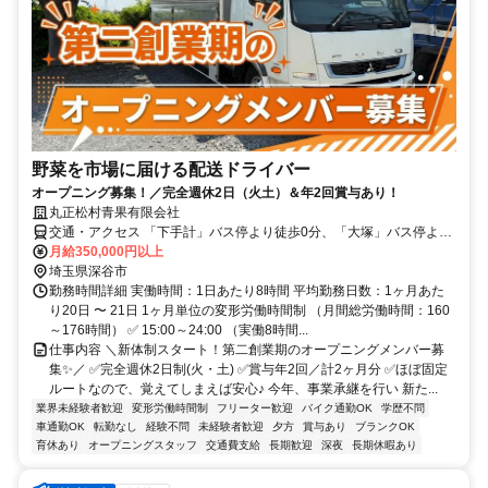
野菜を市場に届ける配送ドライバー
オープニング募集！／完全週休2日（火土）＆年2回賞与あり！
丸正松村青果有限会社
交通・アクセス 「下手計」バス停より徒歩0分、「大塚」バス停より
徒歩4分
月給350,000円以上
埼玉県深谷市
勤務時間詳細 実働時間：1日あたり8時間 平均勤務日数：1ヶ月あた
り20日 〜 21日 1ヶ月単位の変形労働時間制 （月間総労働時間：160
～176時間） ✅ 15:00～24:00 （実働8時間...
仕事内容 ＼新体制スタート！第二創業期のオープニングメンバー募
集✨／ ✅完全週休2日制(火・土) ✅賞与年2回／計2ヶ月分 ✅ほぼ固定
ルートなので、覚えてしまえば安心♪ 今年、事業承継を行い 新た...
業界未経験者歓迎
変形労働時間制
フリーター歓迎
バイク通勤OK
学歴不問
車通勤OK
転勤なし
経験不問
未経験者歓迎
夕方
賞与あり
ブランクOK
育休あり
オープニングスタッフ
交通費支給
長期歓迎
深夜
長期休暇あり