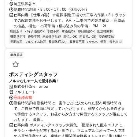
埼玉県深谷市
勤務時間詳細 ・8：00～17：00（休憩60分）
仕事内容 【仕事内容】 ☆急募 製造工場での工場内作業＋2tトラック
での配送業務をお任せします。 AM ・工場内での製造補助 ・完成品
の検品、梱包 ・出荷準備（積み込み前の準備） PM ・2t...
制服あり
バイク通勤OK
学歴不問
車通勤OK
即日勤務OK
固定時間制
職場見学可
経験不問
未経験者歓迎
週払いOK
即日払いOK
交通費支給
長期歓迎
フルタイム歓迎
長期休暇あり
履歴書不要
ひげOK
髪型・髪色自由
業務委託
ポスティングスタッフ
ノルマなし✨一人で屋外作業！
株式会社One arrow
フルリモート
完全歩合制
勤務時間詳細 勤務時間は、案件ごとに決められた配布可能時間内
で、ご自身で自由に設定していただけます。 朝早くからお昼過ぎま
で稼働するスタッフ、お昼から夕方まで稼働するスタッフが混在して
おります。 最低...
仕事内容 ポスティングスタッフ大募集。 指定された配布エリアに、
チラシ・冊子を配布するお仕事です。 マニュアルに沿って一人で進
める屋外作業のため、複雑な人間関係や接客ストレスなく取り組むこ