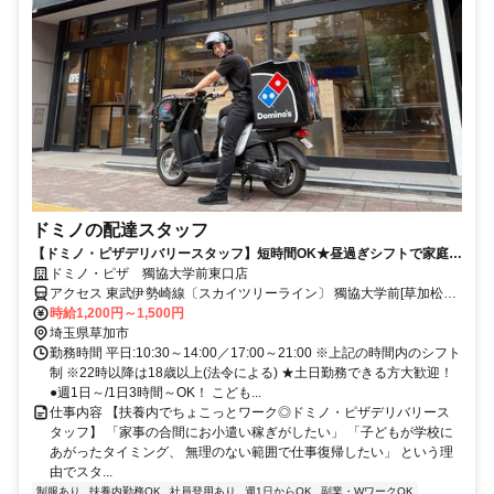
ドミノの配達スタッフ
【ドミノ・ピザデリバリースタッフ】短時間OK★昼過ぎシフトで家庭と
の両立も
ドミノ・ピザ 獨協大学前東口店
アクセス 東武伊勢崎線〔スカイツリーライン〕 獨協大学前[草加松原]
東口徒歩約2分、東武伊勢崎線〔スカイツリーライン〕 新田（埼玉
時給1,200円～1,500円
県）東口徒歩約16分、東武伊勢崎線〔スカイツリーライン〕 草加西
埼玉県草加市
口徒歩約23分 東武伊勢崎・大師線 獨協大学前 徒歩2分
勤務時間 平日:10:30～14:00／17:00～21:00 ※上記の時間内のシフト
制 ※22時以降は18歳以上(法令による) ★土日勤務できる方大歓迎！
●週1日～/1日3時間～OK！ こども...
仕事内容 【扶養内でちょこっとワーク◎ドミノ・ピザデリバリース
タッフ】 「家事の合間にお小遣い稼ぎがしたい」 「子どもが学校に
あがったタイミング、 無理のない範囲で仕事復帰したい」 という理
由でスタ...
制服あり
扶養内勤務OK
社員登用あり
週1日からOK
副業・WワークOK