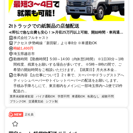
2tトラックでの紙製品の店舗配送
≪即払で急な出費も安心！≫月収25万円以上可能、開始時間・車両通勤
OK、日曜祝日休みで未経験も歓迎！
株式会社フルキャスト
アクセス 伊勢崎線「新田駅」より車8分 ※車通勤OK
時給1,400円
埼玉県越谷市
勤務時間 【勤務時間】5:00～14:00（内休憩1時間） ※1日30分～1時
間程度、残業をお願いする場合が多いです。 ※5時～8時の間で、ご
希望の開始時間をご相談いただけます。 【就業日】月火水木金...
仕事内容 【お仕事について】 2ｔ車で、スーパーやドラッグストアへ
ティッシュペーパーやトイレットペーパーの配送をお願いします。
手積み手降ろしにて、東京都内をメインに一部埼玉県内へ1便で15件
配送の...
業界未経験者歓迎
バイク通勤OK
学歴不問
車通勤OK
転勤なし
経験不問
ブランクOK
交通費支給
シフト制
正社員