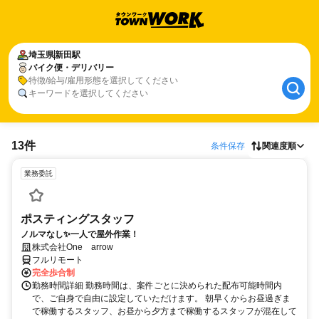
埼玉県
新田駅
バイク便・デリバリー
特徴/給与/雇用形態を選択してください
キーワードを選択してください
13件
条件保存
関連度順
業務委託
ポスティングスタッフ
ノルマなし✨一人で屋外作業！
株式会社One arrow
フルリモート
完全歩合制
勤務時間詳細 勤務時間は、案件ごとに決められた配布可能時間内
で、ご自身で自由に設定していただけます。 朝早くからお昼過ぎま
で稼働するスタッフ、お昼から夕方まで稼働するスタッフが混在して