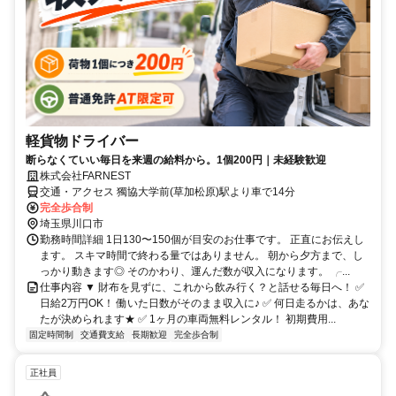
軽貨物ドライバー
断らなくていい毎日を来週の給料から。1個200円｜未経験歓迎
株式会社FARNEST
交通・アクセス 獨協大学前(草加松原)駅より車で14分
完全歩合制
埼玉県川口市
勤務時間詳細 1日130〜150個が目安のお仕事です。 正直にお伝えし
ます。 スキマ時間で終わる量ではありません。 朝から夕方まで、し
っかり動きます◎ そのかわり、運んだ数が収入になります。 ╭...
仕事内容 ▼ 財布を見ずに、これから飲み行く？と話せる毎日へ！ ✅
日給2万円OK！ 働いた日数がそのまま収入に♪ ✅ 何日走るかは、あな
たが決められます★ ✅ 1ヶ月の車両無料レンタル！ 初期費用...
固定時間制
交通費支給
長期歓迎
完全歩合制
正社員