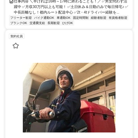
仕事内容 ＼早ければ16時～17時に終わることも！／ ✅男女問わず活
躍中 ✅月収30万円以上も可能！ ✅土日休み＆日勤のみで毎日帰宅♪ ✅
中長距離なし！都内ルート配送中心 ✅2t・4tドライバー経験を...
フリーター歓迎
バイク通勤OK
車通勤OK
固定時間制
経験者歓迎
有資格者歓迎
ブランクOK
交通費支給
長期歓迎
ひげOK
契約社員