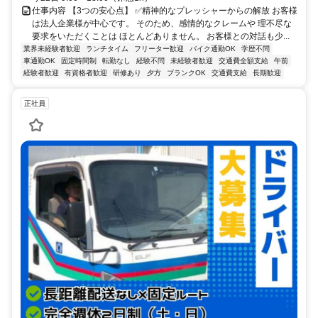
仕事内容 【3つの安心点】 ✅精神的なプレッシャーからの解放 お客様
は法人企業様が中心です。 そのため、感情的なクレームや 理不尽な
要求をいただくことは ほとんどありません。 お客様との対話も少...
業界未経験者歓迎
ランチタイム
フリーター歓迎
バイク通勤OK
学歴不問
車通勤OK
固定時間制
転勤なし
経験不問
未経験者歓迎
交通費全額支給
午前
経験者歓迎
有資格者歓迎
研修あり
夕方
ブランクOK
交通費支給
長期歓迎
正社員