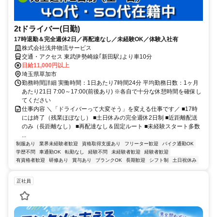
2tドライバー(日勤)
17時退勤＆完全週休2日／再配達なし／未経験OK／体験入社有
株式会社浅井物流サービス
交通・アクセス 東武伊勢崎線｢新田駅｣より車10分
日給11,000円以上
埼玉県草加市
勤務時間詳細 実働時間：1日あたり7時間24分 平均勤務日数：1ヶ月
あたり21日 7:00～17:00(前後あり) ※各自で十分な休憩時間を確保し
てください
仕事内容 ＼「ドライバーって大変そう」を変える仕事です／ ■17時
には終了（残業ほぼなし） ■土日休みの完全週休2日制 ■近距離配送
のみ（長距離なし） ■再配達なし＆固定ルート ■未経験スタート多数
...
制服あり
業界未経験者歓迎
資格取得支援あり
フリーター歓迎
バイク通勤OK
学歴不問
車通勤OK
転勤なし
経験不問
未経験者歓迎
経験者歓迎
有資格者歓迎
研修あり
賞与あり
ブランクOK
長期歓迎
シフト制
土日祝休み
正社員