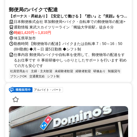
郵便局のバイクで配達
【ボーナス・昇給あり】【安定して働ける 】『想い』と『笑顔』をつな
ぐお仕事してみませんか？
日本郵便株式会社 草加郵便局<バイク・自転車での郵便物等の配達>
通勤情報 東武スカイツリーライン「獨協大学前駅」徒歩６分
時給1,420円～1,810円
埼玉県草加市
勤務時間 【郵便物等の配達】バイクまたは自転車 7：50～16：50
(8H勤務) ◆月～日 週5日勤務 ◆シフト制
仕事内容 郵便局のバイクや自転車を使用して、郵便物等の配達をす
るお仕事です ※ 事前研修やしっかりとしたサポートを行います 初め
ての方も安心です
社員登用あり
主婦・主夫歓迎
未経験者歓迎
経験者歓迎
研修あり
制服貸与
ブランクOK
交通費支給
シフト制
アルバイト・パート