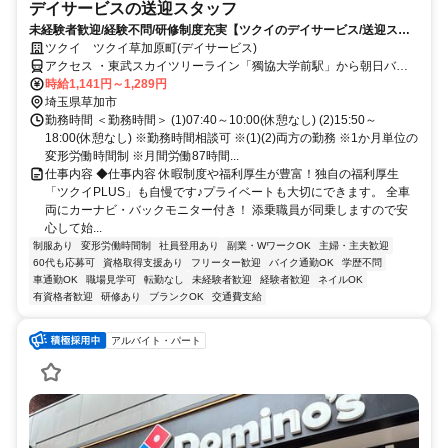
デイサービスの送迎スタッフ
未経験者歓迎/経験不問/研修制度充実【ツクイのデイサービス/送迎スタ
ッフ求人】
ツクイ ツクイ草加原町(デイサービス)
アクセス ・東武スカイツリーライン「獨協大学前駅」から朝日バス
乗車、「草加西高校入口」下車徒歩約2分
時給1,141円～1,289円
埼玉県草加市
勤務時間 ＜勤務時間＞ (1)07:40～10:00(休憩なし) (2)15:50～
18:00(休憩なし) ※勤務時間相談可 ※(1)(2)両方の勤務 ※1か月単位の
変形労働時間制 ※月間労働87時間...
仕事内容 ◆仕事内容 休暇制度や福利厚生が豊富！独自の福利厚生
「ツクイPLUS」も自慢です♪プライベートも大切にできます。 全車
両にカーナビ・バックモニター付き！ 添乗職員が同乗しますので安
心して始...
制服あり
変形労働時間制
社員登用あり
副業・WワークOK
主婦・主夫歓迎
60代も応募可
資格取得支援あり
フリーター歓迎
バイク通勤OK
学歴不問
車通勤OK
職場見学可
転勤なし
未経験者歓迎
経験者歓迎
ネイルOK
有資格者歓迎
研修あり
ブランクOK
交通費支給
アルバイト・パート