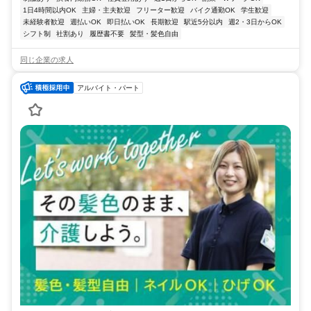
1日4時間以内OK
主婦・主夫歓迎
フリーター歓迎
バイク通勤OK
学生歓迎
未経験者歓迎
週払いOK
即日払いOK
長期歓迎
駅近5分以内
週2・3日からOK
シフト制
社割あり
履歴書不要
髪型・髪色自由
同じ企業の求人
アルバイト・パート