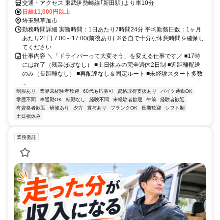
交通・アクセス 東武伊勢崎線｢新田駅｣より車10分
日給11,000円以上
埼玉県草加市
勤務時間詳細 実働時間：1日あたり7時間24分 平均勤務日数：1ヶ月
あたり21日 7:00～17:00(前後あり) ※各自で十分な休憩時間を確保し
てください
仕事内容 ＼「ドライバーって大変そう」を変える仕事です／ ■17時
には終了（残業ほぼなし） ■土日休みの完全週休2日制 ■近距離配送
のみ（長距離なし） ■再配達なし＆固定ルート ■未経験スタート多数
...
制服あり
業界未経験者歓迎
60代も応募可
資格取得支援あり
バイク通勤OK
学歴不問
車通勤OK
転勤なし
経験不問
未経験者歓迎
午前
経験者歓迎
有資格者歓迎
研修あり
夕方
賞与あり
ブランクOK
長期歓迎
シフト制
土日祝休み
業務委託