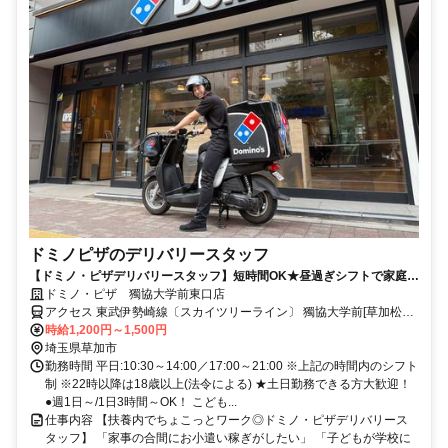
ドミノピザのデリバリースタッフ
【ドミノ・ピザデリバリースタッフ】短時間OK★昼過ぎシフトで家庭と
の両立も
ドミノ・ピザ 獨協大学前東口店
アクセス 東武伊勢崎線〔スカイツリーライン〕 獨協大学前[草加松原]
東口徒歩約2分、東武伊勢崎線〔スカイツリーライン〕 新田（埼玉
時給1,200円～1,500円
県）東口徒歩約16分、東武伊勢崎線〔スカイツリーライン〕 草加西
埼玉県草加市
口徒歩約23分 東武伊勢崎・大師線 獨協大学前 徒歩2分
勤務時間 平日:10:30～14:00／17:00～21:00 ※上記の時間内のシフト
制 ※22時以降は18歳以上(法令による) ★土日勤務できる方大歓迎！
●週1日～/1日3時間～OK！ こども...
仕事内容 【扶養内でちょこっとワーク◎ドミノ・ピザデリバリース
タッフ】 「家事の合間にお小遣い稼ぎがしたい」 「子どもが学校に