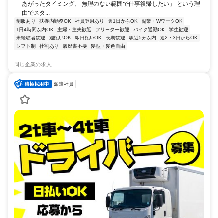
あがったタイミング、 無理のない範囲で仕事復帰したい」 という理
由でスタ...
制服あり
扶養内勤務OK
社員登用あり
週1日からOK
副業・WワークOK
1日4時間以内OK
主婦・主夫歓迎
フリーター歓迎
バイク通勤OK
学生歓迎
未経験者歓迎
週払いOK
即日払いOK
長期歓迎
駅近5分以内
週2・3日からOK
シフト制
社割あり
履歴書不要
髪型・髪色自由
同じ企業の求人
派遣社員