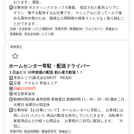
おります。 最低...
仕事内容 ポスティングスタッフ大募集。 指定された配布エリアに、
チラシ・冊子を配布するお仕事です。 マニュアルに沿って一人で進
める屋外作業のため、複雑な人間関係や接客ストレスなく取り組むこ
とができます...
主婦・主夫歓迎
バイク通勤OK
学歴不問
車通勤OK
フルリモート
研修あり
長期歓迎
完全歩合制
シフト制
業務委託
ホームセンター常駐・配送ドライバー
１日あたり 10件前後の配送 初心者大歓迎！！
草加エリア(株式会社NEXT READ)
交通・アクセス 草加エリア
日給13,000円
埼玉県草加市
勤務時間詳細 雇用形態 業務委託 勤務時間 11：45－20：00 週休二日
火曜日 金曜日が固定休
仕事内容 【お仕事について】 ホームセンターに常駐し、 お客様にお
買い上げいただいた 商品の配送を担当していただきます。 自転車や
家庭用品などの様々な商品を、 お客様のご自宅に配送します。 「大
切に、...
学歴不問
固定時間制
職場見学可
研修あり