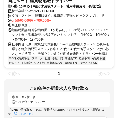
固定ルート 軽貨物配送ドライバー
若い世代が中心｜9割が未経験スタート｜社用車使用可｜長期安定
株式会社KAWANAGO GROUP
交通・アクセス 新田駅近くの集荷場で荷物をピックアップし、担当
エリアに配送いただきます。
月給500,000円～700,000円
埼玉県草加市
勤務時間詳細 総労働時間：1ヶ月あたり173時間 7:00～22:00の中で
シフト制 ＊勤務時間ご相談下さい！ シフト例 ・9時00分～19時00分
・8時00分～18時00分
仕事内容 ＼新田駅周辺で大募集!!／ 🚗未経験9割スタート✨ 若手が活
躍する軽貨物配送スタッフ募集！ 20代・30代の若手スタッフが中心
となって活躍中。 先輩たちの多くが配送未経験・ドライバー未経験...
業界未経験者歓迎
フリーター歓迎
学歴不問
車通勤OK
経験不問
経験者歓迎
研修あり
長期歓迎
シフト制
長期休暇あり
履歴書不要
友達と応募OK
前へ
次へ
1
この条件の新着求人を受け取る
埼玉県 / 新田駅
バイク便・デリバリー
「LINEで受け取る」では、新着求人のほか、おすすめ情報なども配信しま
す。
詳しくはこちら