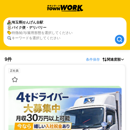
埼玉県
埼玉県
せんげん台駅
せんげん台駅
バイク便・デリバリー
バイク便・デリバリー
特徴/給与/雇用形態を選択してください
キーワードを選択してください
9件
条件保存
関連度順
正社員