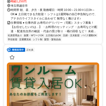
時給1,250円
埼玉県越谷市
時間帯 朝、昼、夕方・夜 勤務曜日・時間 10:00～21:00※1日3h～
OK★ 土日祝できる方歓迎！ シフトは1週間毎の自己申告制なので、
アナタのライフスタイルに合わせて 無理なく働けます♪
仕事情報 ● 仕事内容 お寿司のデリバリー（宅配）スタッフ募集！
【お任せしたいのは…】 ・お料理のセッティング ・お寿司などの配
達 ・配達先住所の確認 ・代金の受け取り ・桶の回収 など！ 未経...
社員登用あり
副業・WワークOK
土日祝のみOK
主婦・主夫歓迎
バイク通勤OK
学生歓迎
交通費支給
シフト制
髪型・髪色自由
正社員