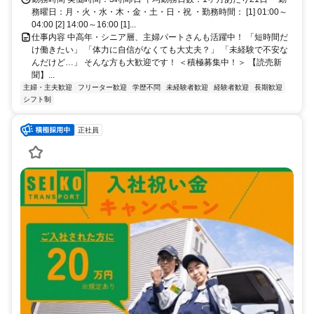
務曜日：月・火・水・木・金・土・日・祝 ・勤務時間： [1] 01:00～
04:00 [2] 14:00～16:00 [1]...
仕事内容 中高年・シニア層、主婦パートさんも活躍中！ 「短時間だ
け働きたい」 「体力に自信がなくても大丈夫？」 「未経験で不安な
んだけど…」 そんな方も大歓迎です！ ＜積極募集中！＞ 【読売新
聞】...
主婦・主夫歓迎
フリーター歓迎
学歴不問
未経験者歓迎
経験者歓迎
長期歓迎
シフト制
正社員