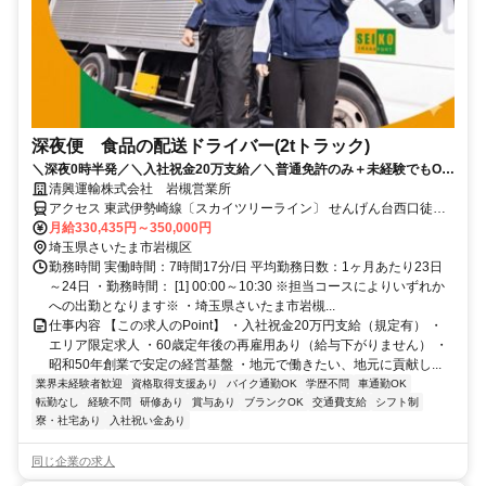
深夜便 食品の配送ドライバー(2tトラック)
＼深夜0時半発／＼入社祝金20万支給／＼普通免許のみ＋未経験でもOK
／【60代も再雇用あり】｜TEL:03-3613-5112
清興運輸株式会社 岩槻営業所
アクセス 東武伊勢崎線〔スカイツリーライン〕 せんげん台西口徒歩
約54分、東武伊勢崎線〔スカイツリーライン〕 大袋西口徒歩約55
月給330,435円～350,000円
分、東武野田線〔アーバンパークライン〕 岩槻東口徒歩約59分 車通
埼玉県さいたま市岩槻区
勤、バイク通勤OK（「岩槻駅」「大袋駅」「せんげん台駅」から車
勤務時間 実働時間：7時間17分/日 平均勤務日数：1ヶ月あたり23日
で13分
～24日 ・勤務時間： [1] 00:00～10:30 ※担当コースによりいずれか
への出勤となります※ ・埼玉県さいたま市岩槻...
仕事内容 【この求人のPoint】 ・入社祝金20万円支給（規定有） ・
エリア限定求人 ・60歳定年後の再雇用あり（給与下がりません） ・
昭和50年創業で安定の経営基盤 ・地元で働きたい、地元に貢献し...
業界未経験者歓迎
資格取得支援あり
バイク通勤OK
学歴不問
車通勤OK
転勤なし
経験不問
研修あり
賞与あり
ブランクOK
交通費支給
シフト制
寮・社宅あり
入社祝い金あり
同じ企業の求人