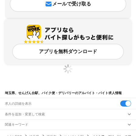
メールで受け取る
アプリを無料ダウンロード
埼玉県、せんげん台駅、バイク便・デリバリーのアルバイト・バイト求人情報
求人の詳細を表示
条件を追加・変更して検索
市区町村を追加・変更
関連キーワード
完全在宅ワーク 全国
シール貼り 在宅
現在地周辺
ガチャガチャ
犬カフェ
埼玉県
駅を追加・変更