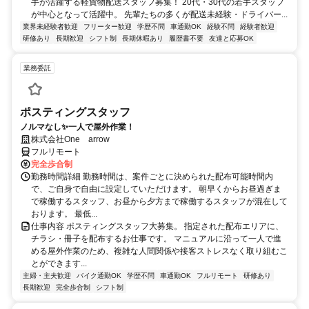
手が活躍する軽貨物配送スタッフ募集！ 20代・30代の若手スタッフ
が中心となって活躍中。 先輩たちの多くが配送未経験・ドライバー...
業界未経験者歓迎
フリーター歓迎
学歴不問
車通勤OK
経験不問
経験者歓迎
研修あり
長期歓迎
シフト制
長期休暇あり
履歴書不要
友達と応募OK
業務委託
ポスティングスタッフ
ノルマなし✨一人で屋外作業！
株式会社One arrow
フルリモート
完全歩合制
勤務時間詳細 勤務時間は、案件ごとに決められた配布可能時間内
で、ご自身で自由に設定していただけます。 朝早くからお昼過ぎま
で稼働するスタッフ、お昼から夕方まで稼働するスタッフが混在して
おります。 最低...
仕事内容 ポスティングスタッフ大募集。 指定された配布エリアに、
チラシ・冊子を配布するお仕事です。 マニュアルに沿って一人で進
める屋外作業のため、複雑な人間関係や接客ストレスなく取り組むこ
とができます...
主婦・主夫歓迎
バイク通勤OK
学歴不問
車通勤OK
フルリモート
研修あり
長期歓迎
完全歩合制
シフト制