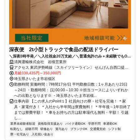
深夜便 2t小型トラックで食品の配送ドライバー
＼深夜0時半発／＼入社祝金20万支給／＼普通免許のみ＋未経験でもOK
／【寮完備（家具・家電付き）】｜TEL:03-3613-5112
清興運輸株式会社 岩槻営業所
アクセス 東武伊勢崎線〔スカイツリーライン〕 せんげん台西口徒歩
約54分、東武伊勢崎線〔スカイツリーライン〕 大袋西口徒歩約55
月給330,435円～350,000円
分、東武野田線〔アーバンパークライン〕 岩槻東口徒歩約59分 車通
埼玉県さいたま市岩槻区
勤、バイク通勤OK（「岩槻駅」「大袋駅」「せんげん台駅」から車
勤務時間 実働時間：7時間17分/日 平均勤務日数：1ヶ月あたり23日
で13分
～24日 ・勤務時間： [1] 00:00～10:30 ※担当コースによりいずれか
への出勤となります※ ・埼玉県さいたま市岩槻...
仕事内容 【この求人のPoint１】社員向けの寮・社宅を完備！ ＊家
具・家電付き！ ＊入社から半年間は寮費無料！ ＊半年後～1年目終了
までは寮費半額！ ＊車をお持ちの方は駐車場代も無料・半額！ 引越
し...
業界未経験者歓迎
資格取得支援あり
バイク通勤OK
学歴不問
車通勤OK
転勤なし
経験不問
研修あり
賞与あり
ブランクOK
交通費支給
シフト制
寮・社宅あり
入社祝い金あり