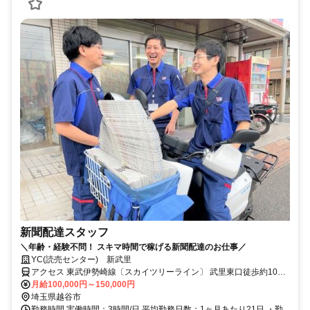
新聞配達スタッフ
＼年齢・経験不問！ スキマ時間で稼げる新聞配達のお仕事／
YC(読売センター) 新武里
アクセス 東武伊勢崎線〔スカイツリーライン〕 武里東口徒歩約10
分、東武伊勢崎線〔スカイツリーライン〕 せんげん台東口徒歩約16
月給100,000円～150,000円
分、東武伊勢崎線〔スカイツリーライン〕 一ノ割徒歩約31分
埼玉県越谷市
勤務時間 実働時間：3時間/日 平均勤務日数：1ヶ月あたり21日 ・勤