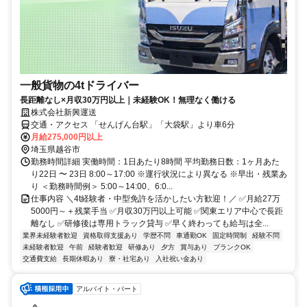
一般貨物の4tドライバー
長距離なし×月収30万円以上｜未経験OK！無理なく働ける
株式会社新興運送
交通・アクセス 「せんげん台駅」「大袋駅」より車6分
月給275,000円以上
埼玉県越谷市
勤務時間詳細 実働時間：1日あたり8時間 平均勤務日数：1ヶ月あた
り22日 〜 23日 8:00～17:00 ※運行状況により異なる ※早出・残業あ
り ＜勤務時間例＞ 5:00～14:00、6:0...
仕事内容 ＼4t経験者・中型免許を活かしたい方歓迎！／ ✅月給27万
5000円～＋残業手当 ✅月収30万円以上可能 ✅関東エリア中心で長距
離なし ✅研修後は専用トラック貸与 ✅早く終わっても給与は全...
業界未経験者歓迎
資格取得支援あり
学歴不問
車通勤OK
固定時間制
経験不問
未経験者歓迎
午前
経験者歓迎
研修あり
夕方
賞与あり
ブランクOK
交通費支給
長期休暇あり
寮・社宅あり
入社祝い金あり
アルバイト・パート