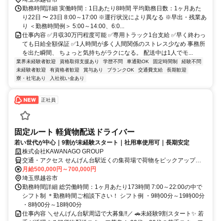
勤務時間詳細 実働時間：1日あたり8時間 平均勤務日数：1ヶ月あた
り22日 〜 23日 8:00～17:00 ※運行状況により異なる ※早出・残業あ
り ＜勤務時間例＞ 5:00～14:00、6:0...
仕事内容 ✅月収30万円程度可能 ✅専用トラック1台支給 ✅早く終わっ
ても日給全額保証 ✅1人時間が多く人間関係のストレス少なめ 事務所
を出た瞬間、 ちょっと気持ちがラクになる。 配送中は1人でモ...
業界未経験者歓迎
資格取得支援あり
学歴不問
車通勤OK
固定時間制
経験不問
未経験者歓迎
有資格者歓迎
賞与あり
ブランクOK
交通費支給
長期歓迎
寮・社宅あり
入社祝い金あり
正社員
固定ルート 軽貨物配送ドライバー
若い世代が中心｜9割が未経験スタート｜社用車使用可｜長期安定
株式会社KAWANAGO GROUP
交通・アクセス せんげん台駅近くの集荷場で荷物をピックアップ
し、担当エリアに配送いただきます。
月給500,000円～700,000円
埼玉県越谷市
勤務時間詳細 総労働時間：1ヶ月あたり173時間 7:00～22:00の中で
シフト制 ＊勤務時間ご相談下さい！ シフト例 ・9時00分～19時00分
・8時00分～18時00分
仕事内容 ＼せんげん台駅周辺で大募集!!／ 🚗未経験9割スタート✨ 若