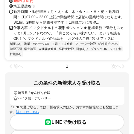
約1分、東武伊勢崎線〔スカイツリーライン〕 大袋西口徒歩約17分、
時給1,141円
東武伊勢崎線〔スカイツリーライン〕 武里東口徒歩約25分 せんげん
埼玉県越谷市
台 [東武伊勢崎線] 大袋 [東武伊勢崎線] 武里 [東武伊勢崎線] 一ノ割 [東
勤務時間 ・勤務曜日：月・火・水・木・金・土・日・祝 ・勤務時
武伊勢崎線] 北越谷 [東武伊勢崎線]
間： [1] 07:00～23:00 上記の勤務時間は店舗の営業時間になります。
週1回、2時間から勤務可能です！ 1週間ごとに希望...
仕事内容 ／ マクドナルドの花形ポジション★ 配達業務で気分もスカ
ッと♪ 月1シフトなので、 「月このくらい稼ぎたい」 という相談も
OK！ ＼ マクドナルドの商品を、 お客様のご自宅やオフィスに...
制服あり
副業・WワークOK
主婦・主夫歓迎
フリーター歓迎
給料前払いOK
学歴不問
学生歓迎
未経験者歓迎
経験者歓迎
研修あり
ブランクOK
シフト制
社割あり
前へ
次へ
1
この条件の新着求人を受け取る
埼玉県 / せんげん台駅
バイク便・デリバリー
「LINEで受け取る」では、新着求人のほか、おすすめ情報なども配信しま
す。
詳しくはこちら
LINEで受け取る