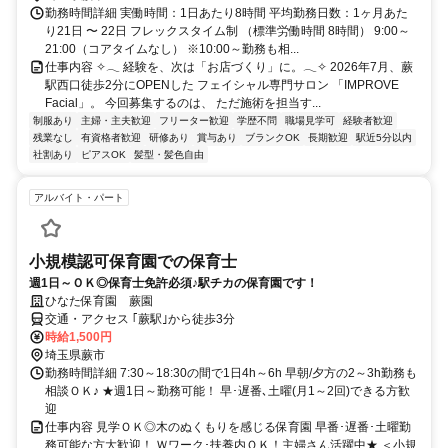
勤務時間詳細 実働時間：1日あたり8時間 平均勤務日数：1ヶ月あた
り21日 〜 22日 フレックスタイム制 （標準労働時間 8時間） 9:00～
21:00（コアタイムなし） ※10:00～勤務も相...
仕事内容 ✧𓂃 経験を、次は「お店づくり」に。𓂃✧ 2026年7月、蕨
駅西口徒歩2分にOPENした フェイシャル専門サロン 「IMPROVE
Facial」。 今回募集するのは、 ただ施術を担当す...
制服あり
主婦・主夫歓迎
フリーター歓迎
学歴不問
職場見学可
経験者歓迎
残業なし
有資格者歓迎
研修あり
賞与あり
ブランクOK
長期歓迎
駅近5分以内
社割あり
ピアスOK
髪型・髪色自由
アルバイト・パート
小規模認可保育園での保育士
週1日～ＯＫ◎保育士免許必須♪駅チカの保育園です！
ひなた保育園 蕨園
交通・アクセス ｢蕨駅｣から徒歩3分
時給1,500円
埼玉県蕨市
勤務時間詳細 7:30～18:30の間で1日4h～6h 早朝/夕方の2～3h勤務も
相談ＯＫ♪ ★週1日～勤務可能！ 早･遅番､土曜(月1～2回)できる方歓
迎
仕事内容 見学ＯＫ◎木のぬくもりを感じる保育園 早番･遅番･土曜勤
務可能な方大歓迎！ Ｗワーク･扶養内ＯＫ！主婦さん活躍中★ ＜小規