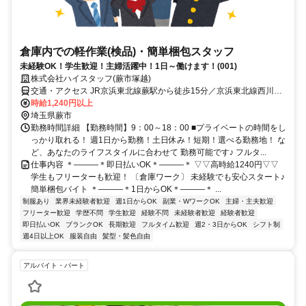
倉庫内での軽作業(検品)・簡単梱包スタッフ
未経験OK！学生歓迎！主婦活躍中！1日～働けます！(001)
株式会社ハイスタッフ(蕨市塚越)
交通・アクセス JR京浜東北線蕨駅から徒歩15分／京浜東北線西川口
駅からバス10分
時給1,240円以上
埼玉県蕨市
勤務時間詳細 【勤務時間】9：00～18：00 ■プライベートの時間をし
っかり取れる！ 週1日から勤務！土日休み！短期！選べる勤務地！ な
ど、あなたのライフスタイルに合わせて 勤務可能です♪ フルタ...
仕事内容 ＊―――＊即日払いOK＊―――＊ ▽▽高時給1240円▽▽
学生もフリーターも歓迎！ 〔倉庫ワーク〕 未経験でも安心スタート♪
簡単梱包バイト ＊―――＊1日からOK＊―――＊ ...
制服あり
業界未経験者歓迎
週1日からOK
副業・WワークOK
主婦・主夫歓迎
フリーター歓迎
学歴不問
学生歓迎
経験不問
未経験者歓迎
経験者歓迎
即日払いOK
ブランクOK
長期歓迎
フルタイム歓迎
週2・3日からOK
シフト制
週4日以上OK
服装自由
髪型・髪色自由
アルバイト・パート