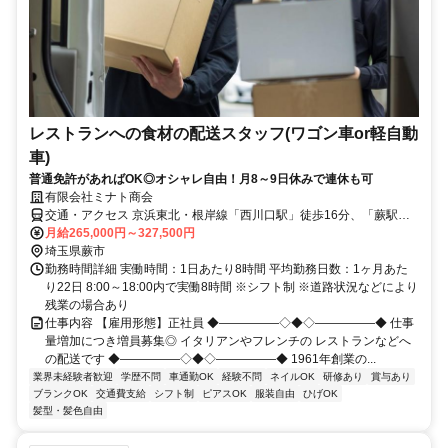
レストランへの食材の配送スタッフ(ワゴン車or軽自動
車)
普通免許があればOK◎オシャレ自由！月8～9日休みで連休も可
有限会社ミナト商会
交通・アクセス 京浜東北・根岸線「西川口駅」徒歩16分、「蕨駅」
徒歩17分
月給265,000円～327,500円
埼玉県蕨市
勤務時間詳細 実働時間：1日あたり8時間 平均勤務日数：1ヶ月あた
り22日 8:00～18:00内で実働8時間 ※シフト制 ※道路状況などにより
残業の場合あり
仕事内容 【雇用形態】正社員 ◆―――――◇◆◇―――――◆ 仕事
量増加につき増員募集◎ イタリアンやフレンチの レストランなどへ
の配送です ◆―――――◇◆◇―――――◆ 1961年創業の...
業界未経験者歓迎
学歴不問
車通勤OK
経験不問
ネイルOK
研修あり
賞与あり
ブランクOK
交通費支給
シフト制
ピアスOK
服装自由
ひげOK
髪型・髪色自由