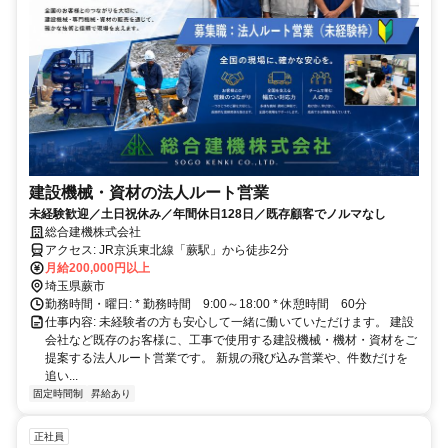
建設機械・資材の法人ルート営業
未経験歓迎／土日祝休み／年間休日128日／既存顧客でノルマなし
総合建機株式会社
アクセス: JR京浜東北線「蕨駅」から徒歩2分
月給200,000円以上
埼玉県蕨市
勤務時間・曜日: * 勤務時間 9:00～18:00 * 休憩時間 60分
仕事内容: 未経験者の方も安心して一緒に働いていただけます。 建設
会社など既存のお客様に、工事で使用する建設機械・機材・資材をご
提案する法人ルート営業です。 新規の飛び込み営業や、件数だけを
追い...
固定時間制
昇給あり
正社員