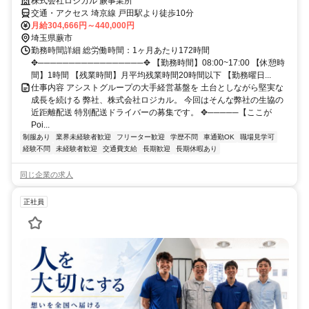
株式会社ロジカル 蕨事業所
交通・アクセス 埼京線 戸田駅より徒歩10分
月給304,666円～440,000円
埼玉県蕨市
勤務時間詳細 総労働時間：1ヶ月あたり172時間
✥─────────────────✥ 【勤務時間】08:00~17:00 【休憩時
間】1時間 【残業時間】月平均残業時間20時間以下 【勤務曜日...
仕事内容 アシストグループの大手経営基盤を 土台としながら堅実な
成長を続ける 弊社、株式会社ロジカル。 今回はそんな弊社の生協の
近距離配送 特別配送ドライバーの募集です。 ✥─────【ここが
Poi...
制服あり
業界未経験者歓迎
フリーター歓迎
学歴不問
車通勤OK
職場見学可
経験不問
未経験者歓迎
交通費支給
長期歓迎
長期休暇あり
同じ企業の求人
正社員