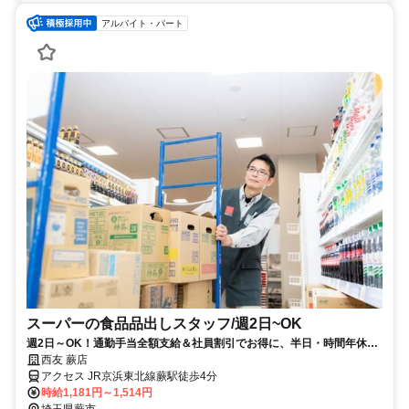
アルバイト・パート
スーパーの食品品出しスタッフ/週2日~OK
週2日～OK！通勤手当全額支給＆社員割引でお得に、半日・時間年休で
ムリなく続けられる仕事
西友 蕨店
アクセス JR京浜東北線蕨駅徒歩4分
時給1,181円～1,514円