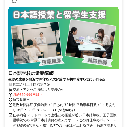
日本語学校の常勤講師
生徒の成長を間近で見守る／未経験でも初年度年収325万円保証
株式会社王子国際語学院
交通・アクセス 蕨駅より徒歩7分
月給250,000円以上
埼玉県蕨市
勤務時間詳細 実働時間：1日あたり8時間 平均勤務日数：1ヶ月あた
り18日 〜 20日 8:30～17:30（休憩60分）
仕事内容 アットホームで生徒との距離が近い 日本語学校、王子国際
語学院での 常勤日本語講師の求人です！ ＜このお仕事のポイント＞
✅未経験者でも初年度年収325万円保証 ✅土日祝休み、長期休暇あり