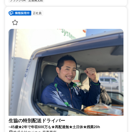
ブランクOK
交通費支給
正社員
生協の特別配送ドライバー
~45歳★2年で年収600万も★再配達無★土日休★残業20h