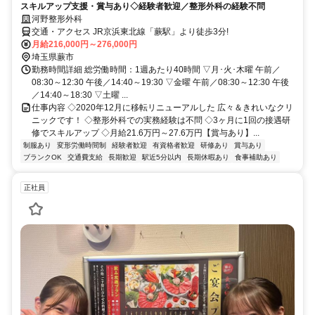
スキルアップ支援・賞与あり◇経験者歓迎／整形外科の経験不問
河野整形外科
交通・アクセス JR京浜東北線「蕨駅」より徒歩3分!
月給216,000円～276,000円
埼玉県蕨市
勤務時間詳細 総労働時間：1週あたり40時間 ▽月･火･木曜 午前／
08:30～12:30 午後／14:40～19:30 ▽金曜 午前／08:30～12:30 午後
／14:40～18:30 ▽土曜 ...
仕事内容 ◇2020年12月に移転リニューアルした 広々＆きれいなクリ
ニックです！ ◇整形外科での実務経験は不問 ◇3ヶ月に1回の接遇研
修でスキルアップ ◇月給21.6万円～27.6万円【賞与あり】...
制服あり
変形労働時間制
経験者歓迎
有資格者歓迎
研修あり
賞与あり
ブランクOK
交通費支給
長期歓迎
駅近5分以内
長期休暇あり
食事補助あり
正社員