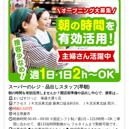
スーパーのレジ・品出しスタッフ(早朝)
朝の時間を有効活用しませんか？開店前準備や品出し中心で、接客は少
なめ！短時間でもしっかり働けて家事や本業前の“朝活バイト”にピッタ
まいばすけっと 塚越大通り店
リ！
アクセス ＪＲ京浜東北線 蕨東口徒歩約3分、ＪＲ京浜東北線 西川口
東口徒歩約24分、ＪＲ埼京線/りんかい線 戸田（埼玉県）東口徒歩約
時給1,420円
36分 ★週1日～OK ★日祝時給51円UP
埼玉県蕨市
勤務時間 06:45～09:00 ※固定シフト制／週1日～1日2時間～OK ご希
望に合わせて、週1日短時間勤務から フルタイムまで勤務可能です。