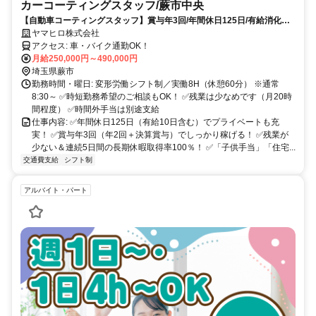
カーコーティングスタッフ/蕨市中央
【自動車コーティングスタッフ】賞与年3回/年間休日125日/有給消化率
100% ★子供手当あり（1人/月1万円、2人/月25000円、3人/月45000
ヤマヒロ株式会社
円）/住宅手当あり（5000円～15000円/月）※未経験もOK
アクセス: 車・バイク通勤OK！
月給250,000円～490,000円
埼玉県蕨市
勤務時間・曜日: 変形労働シフト制／実働8H（休憩60分） ※通常
8:30～ ✅時短勤務希望のご相談もOK！ ✅残業は少なめです（月20時
間程度） ✅時間外手当は別途支給
仕事内容: ✅年間休日125日（有給10日含む）でプライベートも充
実！ ✅賞与年3回（年2回＋決算賞与）でしっかり稼げる！ ✅残業が
少ない＆連続5日間の長期休暇取得率100％！ ✅「子供手当」「住宅...
交通費支給
シフト制
アルバイト・パート