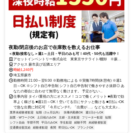
夜勤/閉店後のお店で在庫数を数えるお仕事
＜夜勤/接客なし＞週1～土日・平日のみも可！40代・50代も活躍中！
アセットインベントリー株式会社 東東京サテライト/棚卸 ※蕨エ
リア管轄
アクセス 蕨市及び近隣エリア
時給1,240円
埼玉県蕨市
勤務時間 21:00～翌6:00 ※勤務地による ※実働7時間(休憩有) ※週1
日～OK ※シフト自己申告制 シフト自己申告制で働きやすさ抜群◎ あ
なたの都合に合わせて無理なく働けます。 予定がない...
仕事内容 タイパ重視の方にオススメ！ココで働くメリット ■夜勤で効
率よく稼げる ■週1日～OK！空いてる日にサクッと働ける ■日払いOK
で急な出費に対応可 「今月ピンチ!!」「出費が…」なども大丈夫♪...
業界未経験者歓迎
短期（3ヵ月以内）
扶養内勤務OK
週1日からOK
副業・WワークOK
土日祝のみOK
主婦・主夫歓迎
フリーター歓迎
短期
シフト自由
学歴不問
平日のみOK
学生歓迎
経験不問
未経験者歓迎
交通費全額支給
経験者歓迎
夜間
即日払いOK
ブランクOK