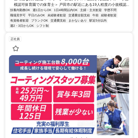
模認可保育園での保育士＞ 戸田市の駅近にある19人程度の小規模認...
扶養内勤務OK
週1日からOK
1日4時間以内OK
主婦・主夫歓迎
学歴不問
職場見学可
平日のみOK
未経験者歓迎
交通費全額支給
午前
経験者歓迎
有資格者歓迎
ブランクOK
交通費支給
まかないあり
駅近5分以内
週2・3日からOK
シフト制
正社員