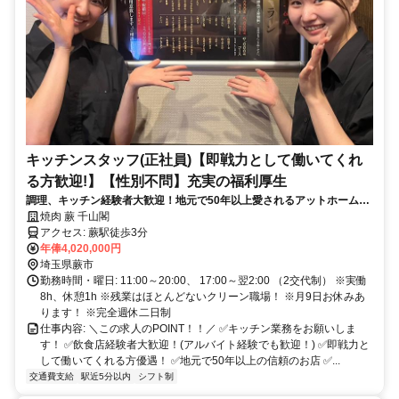
キッチンスタッフ(正社員)【即戦力として働いてくれ
る方歓迎!】【性別不問】充実の福利厚生
調理、キッチン経験者大歓迎！地元で50年以上愛されるアットホーム高
級焼肉屋さん！A5黒毛和牛や希少部位を扱うお店です！
焼肉 蕨 千山閣
アクセス: 蕨駅徒歩3分
年俸4,020,000円
埼玉県蕨市
勤務時間・曜日: 11:00～20:00、 17:00～翌2:00 （2交代制） ※実働
8h、休憩1h ※残業はほとんどないクリーン職場！ ※月9日お休みあ
ります！ ※完全週休二日制
仕事内容: ＼この求人のPOINT！！／ ✅キッチン業務をお願いしま
す！ ✅飲食店経験者大歓迎！(アルバイト経験でも歓迎！) ✅即戦力と
して働いてくれる方優遇！ ✅地元で50年以上の信頼のお店 ✅...
交通費支給
駅近5分以内
シフト制