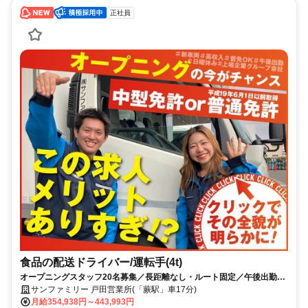
正社員
食品の配送ドライバー/運転手(4t)
オープニングスタッフ20名募集／長距離なし・ルート固定／午後出勤／
初年度から高収入／中型免許or8t限定普通免許OK／日曜休み／働きたい
サンファミリー 戸田営業所(「蕨駅」車17分)
時間帯相談OK／車両新しめ／上場企業グループ会社
月給354,938円～443,993円