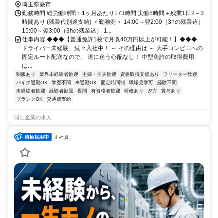
埼玉県蕨市
勤務時間 総労働時間：1ヶ月あたり173時間 実働8時間＋残業1日2～3
時間あり (残業代別途支給) ＜勤務例＞ 14:00～翌2:00（3hの残業込）
15:00～翌3:00（3hの残業込） 1...
仕事内容 ◆◆◆【普通免許1枚で月収40万円以上が可能！】◆◆◆
ドライバー未経験、続々入社中！ ～ その理由は ～ 大手コンビニへの
固定ルート配送なので、 道に迷う心配なし！ 中型免許の取得費用
は...
制服あり
業界未経験者歓迎
主婦・主夫歓迎
資格取得支援あり
フリーター歓迎
バイク通勤OK
学歴不問
車通勤OK
固定時間制
職場見学可
経験不問
未経験者歓迎
経験者歓迎
夜間
有資格者歓迎
研修あり
夕方
賞与あり
ブランクOK
交通費支給
同じ企業の求人
正社員