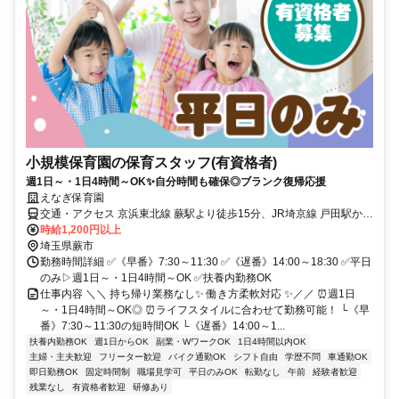
小規模保育園の保育スタッフ(有資格者)
週1日～・1日4時間～OK✨自分時間も確保◎ブランク復帰応援
えなぎ保育園
交通・アクセス 京浜東北線 蕨駅より徒歩15分、JR埼京線 戸田駅から
徒歩15分
時給1,200円以上
埼玉県蕨市
勤務時間詳細 ✅《早番》7:30～11:30 ✅《遅番》14:00～18:30 ✅平日
のみ▷週1日～・1日4時間～OK ✅扶養内勤務OK
仕事内容 ＼＼ 持ち帰り業務なし✨ 働き方柔軟対応 ✨／／ ⏰週1日
～・1日4時間～OK◎ ⏰ライフスタイルに合わせて勤務可能！ └《早
番》7:30～11:30の短時間OK └《遅番》14:00～1...
扶養内勤務OK
週1日からOK
副業・WワークOK
1日4時間以内OK
主婦・主夫歓迎
フリーター歓迎
バイク通勤OK
シフト自由
学歴不問
車通勤OK
即日勤務OK
固定時間制
職場見学可
平日のみOK
転勤なし
午前
経験者歓迎
残業なし
有資格者歓迎
研修あり