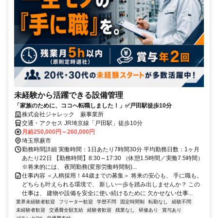
未経験から活躍できる設備管理
「家族のために、ココへ転職しました！」✅戸田駅徒歩10分
株式会社ジャレック 蕨事業所
交通・アクセス JR埼京線「戸田駅」徒歩10分
月給250,000円～260,000円
埼玉県蕨市
勤務時間詳細 実働時間：1日あたり7時間30分 平均勤務日数：1ヶ月
あたり22日 【勤務時間】8:30～17:30 （休憩1.5時間／実働7.5時間）
※将来的には、 夜間勤務(変形労働時間制)...
仕事内容 ＜人柄採用！44歳までの募集＞ 将来の安心も、 手に職も。
どちらも叶えられる環境で、 新しい一歩を踏み出しませんか？ この
仕事は、 建物や設備を安全に使い続けるために 欠かせない仕事...
業界未経験者歓迎
フリーター歓迎
学歴不問
固定時間制
転勤なし
経験不問
未経験者歓迎
交通費全額支給
経験者歓迎
残業なし
研修あり
賞与あり