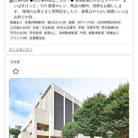
仕事内容 ◆お仕事内容はこちら！◆ 地域密着の小さなスーパー「ま
いばすけっと」での 接客やレジ、商品の陳列、清掃をお願いしま
す。 地域のお客さまと世間話をしたり、接客はやりがい抜群♪ レジは
お釣りが自...
制服あり
扶養内勤務OK
週1日からOK
副業・WワークOK
1日4時間以内OK
土日祝のみOK
主婦・主夫歓迎
60代も応募可
早朝
学歴不問
即日勤務OK
平日のみOK
学生歓迎
転勤なし
未経験者歓迎
午前
経験者歓迎
研修あり
ブランクOK
交通費支給
同じ企業の求人
正社員