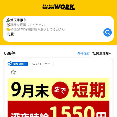
埼玉県
蕨市
職種を選択してください
特徴/給与/雇用形態を選択してください
蕨
686件
条件保存
関連度順
アルバイト・パート