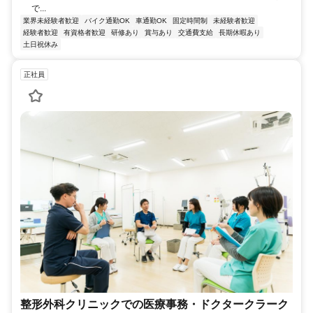
で...
業界未経験者歓迎
バイク通勤OK
車通勤OK
固定時間制
未経験者歓迎
経験者歓迎
有資格者歓迎
研修あり
賞与あり
交通費支給
長期休暇あり
土日祝休み
正社員
整形外科クリニックでの医療事務・ドクタークラーク