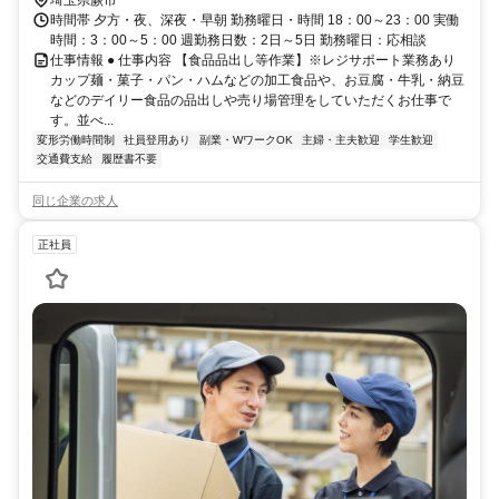
埼玉県蕨市
時間帯 夕方・夜、深夜・早朝 勤務曜日・時間 18：00～23：00 実働
時間：3：00～5：00 週勤務日数：2日～5日 勤務曜日：応相談
仕事情報 ● 仕事内容 【食品品出し等作業】※レジサポート業務あり
カップ麺・菓子・パン・ハムなどの加工食品や、お豆腐・牛乳・納豆
などのデイリー食品の品出しや売り場管理をしていただくお仕事で
す。並べ...
変形労働時間制
社員登用あり
副業・WワークOK
主婦・主夫歓迎
学生歓迎
交通費支給
履歴書不要
同じ企業の求人
正社員