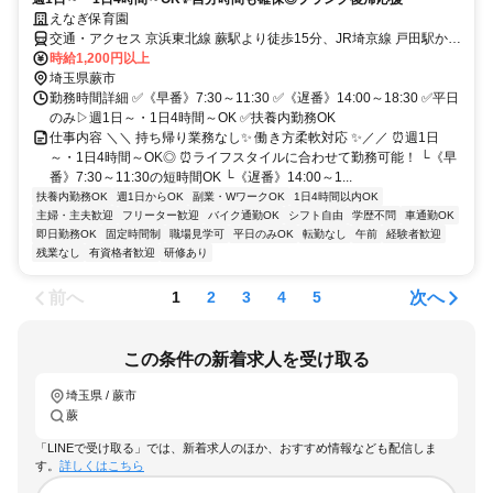
えなぎ保育園
交通・アクセス 京浜東北線 蕨駅より徒歩15分、JR埼京線 戸田駅から
徒歩15分
時給1,200円以上
埼玉県蕨市
勤務時間詳細 ✅《早番》7:30～11:30 ✅《遅番》14:00～18:30 ✅平日
のみ▷週1日～・1日4時間～OK ✅扶養内勤務OK
仕事内容 ＼＼ 持ち帰り業務なし✨ 働き方柔軟対応 ✨／／ ⏰週1日
～・1日4時間～OK◎ ⏰ライフスタイルに合わせて勤務可能！ └《早
番》7:30～11:30の短時間OK └《遅番》14:00～1...
扶養内勤務OK
週1日からOK
副業・WワークOK
1日4時間以内OK
主婦・主夫歓迎
フリーター歓迎
バイク通勤OK
シフト自由
学歴不問
車通勤OK
即日勤務OK
固定時間制
職場見学可
平日のみOK
転勤なし
午前
経験者歓迎
残業なし
有資格者歓迎
研修あり
前へ
次へ
1
2
3
4
5
この条件の新着求人を受け取る
埼玉県 / 蕨市
蕨
「LINEで受け取る」では、新着求人のほか、おすすめ情報なども配信しま
す。
詳しくはこちら