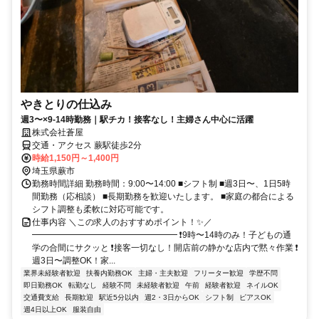
やきとりの仕込み
週3〜×9-14時勤務｜駅チカ！接客なし！主婦さん中心に活躍
株式会社蒼屋
交通・アクセス 蕨駅徒歩2分
時給1,150円～1,400円
埼玉県蕨市
勤務時間詳細 勤務時間：9:00〜14:00 ■シフト制 ■週3日〜、1日5時
間勤務（応相談） ■長期勤務を歓迎いたします。 ■家庭の都合による
シフト調整も柔軟に対応可能です。
仕事内容 ＼この求人のおすすめポイント！✨／
━━━━━━━━━━━━━━━━━ ❗9時〜14時のみ！子どもの通
学の合間にサクッと ❗接客一切なし！開店前の静かな店内で黙々作業 ❗
週3日〜調整OK！家...
業界未経験者歓迎
扶養内勤務OK
主婦・主夫歓迎
フリーター歓迎
学歴不問
即日勤務OK
転勤なし
経験不問
未経験者歓迎
午前
経験者歓迎
ネイルOK
交通費支給
長期歓迎
駅近5分以内
週2・3日からOK
シフト制
ピアスOK
週4日以上OK
服装自由