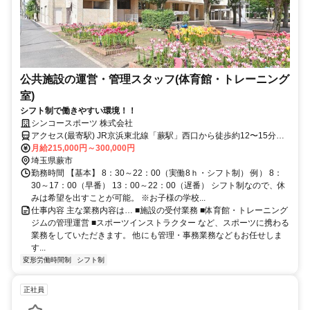
公共施設の運営・管理スタッフ(体育館・トレーニング
室)
シフト制で働きやすい環境！！
シンコースポーツ 株式会社
アクセス(最寄駅) JR京浜東北線「蕨駅」西口から徒歩約12〜15分。
JR埼京線「北戸田駅」東口から徒歩約20〜22分。 蕨駅西口より、蕨
月給215,000円～300,000円
市コミュニティバス「ぷらっとわらび（ルート：西ルート）」に乗
埼玉県蕨市
車、「市民体育館」バス停下車すぐ。
勤務時間 【基本】 8：30～22：00（実働8ｈ・シフト制） 例） 8：
30～17：00（早番） 13：00～22：00（遅番） シフト制なので、休
みは希望を出すことが可能。 ※お子様の学校...
仕事内容 主な業務内容は… ■施設の受付業務 ■体育館・トレーニング
ジムの管理運営 ■スポーツインストラクター など、スポーツに携わる
業務をしていただきます。 他にも管理・事務業務などもお任せしま
す...
変形労働時間制
シフト制
正社員