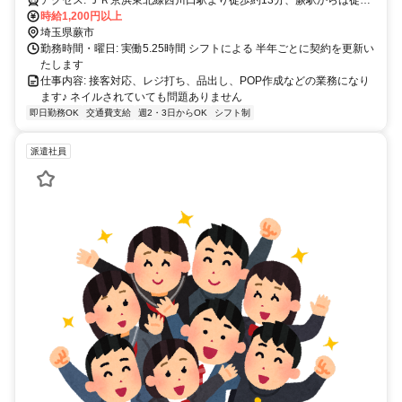
アクセス: ＪＲ京浜東北線西川口駅より徒歩約13分、蕨駅からは徒歩
約19分
時給1,200円以上
埼玉県蕨市
勤務時間・曜日: 実働5.25時間 シフトによる 半年ごとに契約を更新い
たします
仕事内容: 接客対応、レジ打ち、品出し、POP作成などの業務になり
ます♪ ネイルされていても問題ありません
即日勤務OK
交通費支給
週2・3日からOK
シフト制
派遣社員