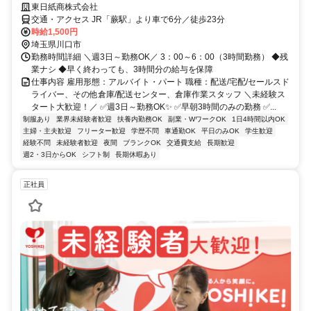
東日紙商株式会社
交通・アクセス JR「蕨駅」より車で6分／徒歩23分
時給1,500円
埼玉県川口市
勤務時間詳細 ＼週3日～勤務OK／ 3：00～6：00（3時間勤務） ◆残
業ナシ ◆早く終わっても、3時間分の給与を保障
仕事内容 雇用形態：アルバイト・パート 職種：配送/宅配/セールスド
ライバー、その他倉庫/配送センター、倉庫作業スタッフ ＼未経験ス
タート大歓迎！／ ✅週3日～勤務OK✨ ✅早朝3時間のみの勤務 ✅...
制服あり
業界未経験者歓迎
扶養内勤務OK
副業・WワークOK
1日4時間以内OK
主婦・主夫歓迎
フリーター歓迎
学歴不問
車通勤OK
平日のみOK
学生歓迎
経験不問
未経験者歓迎
夜間
ブランクOK
交通費支給
長期歓迎
週2・3日からOK
シフト制
長期休暇あり
正社員