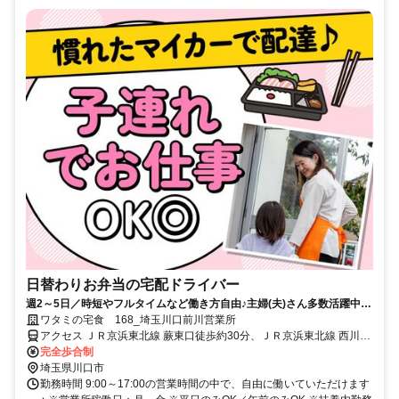
日替わりお弁当の宅配ドライバー
週2～5日／時短やフルタイムなど働き方自由♪主婦(夫)さん多数活躍中！
サポート体制バッチリなのでお子さんの行事でのお休みなども取りやす
ワタミの宅食 168_埼玉川口前川営業所
い◎
アクセス ＪＲ京浜東北線 蕨東口徒歩約30分、ＪＲ京浜東北線 西川口
東口徒歩約37分、埼玉高速鉄道線 鳩ヶ谷3番口徒歩約37分
完全歩合制
埼玉県川口市
勤務時間 9:00～17:00の営業時間の中で、自由に働いていただけます