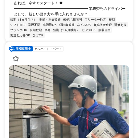
あれば、今すぐスタート！ ◆
━━━━━━━━━━━━━━━━━━━━ 業務委託のドライバー
として、新しい働き方を手に入れませんか？ ...
短期（3ヵ月以内）
主婦・主夫歓迎
60代も応募可
フリーター歓迎
短期
シフト自由
学歴不問
車通勤OK
経験者歓迎
ネイルOK
有資格者歓迎
研修あり
ブランクOK
長期歓迎
単発
短期（1ヵ月以内）
ピアスOK
服装自由
友達と応募OK
ひげOK
アルバイト・パート