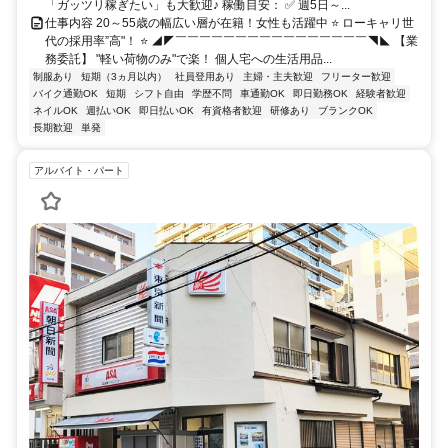
「ガッツリ稼ぎたい」も大歓迎♪ 稼働目安： ✅ 週5日～...
仕事内容 20～55歳の幅広い層が在籍！女性も活躍中 ⭐ ローキャリ世
代の採用率”高"！ ⭐ ◢◤￣￣￣￣￣￣￣￣￣￣￣￣￣￣￣￣◥◣ 【業
務委託】 "軽い荷物のみ"で楽！ 個人宅への生活用品...
制服あり
短期（3ヵ月以内）
社員登用あり
主婦・主夫歓迎
フリーター歓迎
バイク通勤OK
短期
シフト自由
学歴不問
車通勤OK
即日勤務OK
経験者歓迎
ネイルOK
週払いOK
即日払いOK
有資格者歓迎
研修あり
ブランクOK
長期歓迎
単発
アルバイト・パート