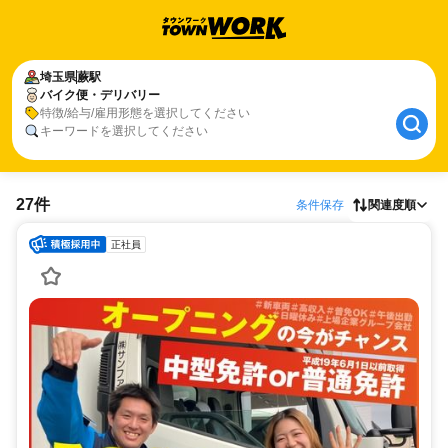
埼玉県
蕨駅
バイク便・デリバリー
特徴/給与/雇用形態を選択してください
キーワードを選択してください
27件
条件保存
関連度順
正社員