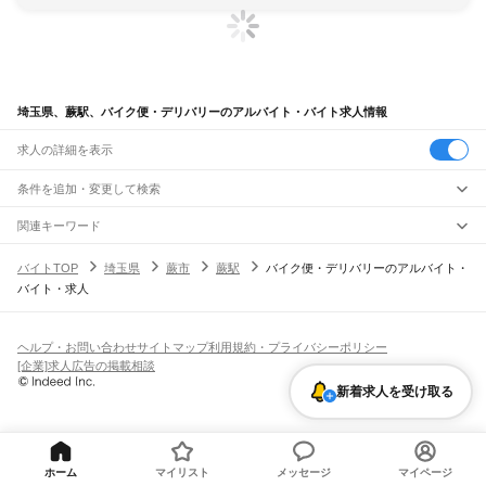
埼玉県、蕨駅、バイク便・デリバリーのアルバイト・バイト求人情報
求人の詳細を表示
条件を追加・変更して検索
市区町村を追加・変更
関連キーワード
完全在宅ワーク 全国
シール貼り 在宅
現在地周辺
ガチャガチャ
犬カフェ
埼玉県
駅を追加・変更
バイトTOP
埼玉県
蕨市
蕨駅
バイク便・デリバリーのアルバイト・
埼玉県
すべて
バイト・求人
さいたま市
すべて
職種を追加・変更
JR武蔵野線
西区
北区
大宮区
見沼区
中央区
桜区
浦和区
南区
緑区
岩槻区
東所沢駅
新座駅
北朝霞駅
西浦和駅
武蔵浦和駅
南浦和駅
東浦和駅
東川口駅
南越谷駅
飲食・フードサービス
川越市
熊谷市
川口市
行田市
秩父市
所沢市
飯能市
加須市
本庄市
東松山市
特徴を追加・変更
越谷レイクタウン駅
吉川駅
吉川美南駅
新三郷駅
三郷駅
飲食・フードサービス
すべて
ヘルプ・お問い合わせ
サイトマップ
利用規約・プライバシーポリシー
春日部市
狭山市
羽生市
鴻巣市
深谷市
上尾市
草加市
越谷市
蕨市
戸田市
入間市
ホールスタッフ
キッチンスタッフ
皿洗い・洗い場
精肉・鮮魚加工
給食調理
人気
[企業]求人広告の掲載相談
JR八高線(八王子～高麗川)
朝霞市
志木市
和光市
新座市
桶川市
久喜市
北本市
八潮市
富士見市
三郷市
蓮田市
雇用形態を追加・変更
パン屋（ベーカリー）
フードカウンター販売員
バー（BAR）・バーテンダー
日払いOK
高校生歓迎
学生歓迎
深夜の仕事
髪型・髪色自由
ひげOK
ネイルOK
金子駅
東飯能駅
高麗川駅
坂戸市
幸手市
鶴ヶ島市
日高市
吉川市
ふじみ野市
白岡市
騎西町
北川辺町
新着求人を受け取る
飲食店補助（開店・閉店準備）
飲食店（店長・マネージャー）
ピアスOK
アルバイト・パート
履歴書不要
オープニングスタッフ
留学生・外国人活躍中
大利根町
北足立郡
入間郡
比企郡
秩父郡
児玉郡
大里郡
南埼玉郡
北葛飾郡
都道府県を変更
営業・販売
JR八高線(高麗川～高崎)
勤務期間
正社員
高麗川駅
毛呂駅
越生駅
明覚駅
小川町駅
竹沢駅
折原駅
寄居駅
用土駅
松久駅
児玉駅
営業・販売
すべて
短期
契約社員
単発・1日OK
長期
期間限定（春夏冬休み等）
丹荘駅
営業
テレフォンアポインター（テレアポ）
ルートセールス
コンビニ
シフト
派遣社員
フードカウンター販売員
アパレル
家電量販店・携帯販売（携帯ショップ）
ホーム
マイリスト
メッセージ
マイページ
土日祝のみOK
業務委託
平日のみOK
週1日からOK
週2・3日からOK
週4日以上OK
宇都宮線