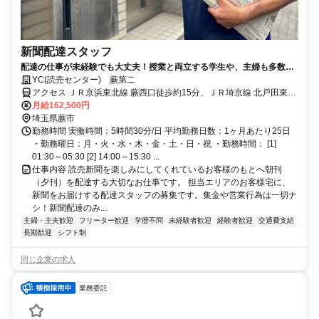
新聞配達スタッフ
配達の仕事が未経験でも大丈夫！授業と両立する学生や、主婦も多数活
躍中です！
YC(読売センター) 蕨第二
アクセス ＪＲ京浜東北線 蕨西口徒歩約15分、ＪＲ埼京線 北戸田東口
徒歩約25分、ＪＲ埼京線 戸田（埼玉県）東口徒歩約26分
月給162,500円
埼玉県蕨市
勤務時間 実働時間：5時間30分/日 平均勤務日数：1ヶ月あたり25日
・勤務曜日：月・火・水・木・金・土・日・祝 ・勤務時間： [1]
01:30～05:30 [2] 14:00～15:30 ...
仕事内容 読売新聞を楽しみにしてくれているお客様のもとへ朝刊
（夕刊）を配達する大切なお仕事です。 担当エリアのお客様宅に、
新聞をお届けする配達スタッフの募集です。集金や営業行為は一切ナ
シ！新聞配達のみ...
主婦・主夫歓迎
フリーター歓迎
学歴不問
未経験者歓迎
経験者歓迎
交通費支給
長期歓迎
シフト制
同じ企業の求人
業務委託