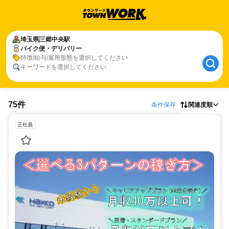
埼玉県
三郷中央駅
バイク便・デリバリー
特徴/給与/雇用形態を選択してください
キーワードを選択してください
75件
条件保存
関連度順
正社員