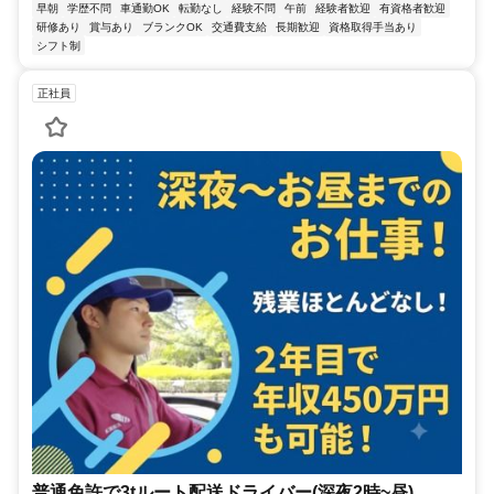
早朝
学歴不問
車通勤OK
転勤なし
経験不問
午前
経験者歓迎
有資格者歓迎
研修あり
賞与あり
ブランクOK
交通費支給
長期歓迎
資格取得手当あり
シフト制
正社員
普通免許で3tルート配送ドライバー(深夜2時~昼)