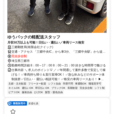
ゆうパックの軽配送スタッフ
月収50万以上も可能！日払い・週払い／車両リース格安
三郷郵便局(有限会社クイック)
交通・アクセス 「三郷中央IC」から車3分、「三郷中央駅」から徒歩
8分
完全歩合制
埼玉県三郷市
勤務時間詳細 8：00～17：00 8：00～21：00 好きな時間帯で働ける
仕事内容 ＼ 求人のポイント💡 ／ ✅年間通して案件多数で安定して稼
げる！ ✅車両持ち帰り＆直行直帰OK！ ✅急な休みなどのサポート体
制抜群 ✅日払い・週払い相談可能！ ✅格安の車両リースあり！ ▶...
主婦・主夫歓迎
フリーター歓迎
シフト自由
学歴不問
車通勤OK
職場見学可
ネイルOK
週払いOK
即日払いOK
ブランクOK
長期歓迎
完全歩合制
シフト制
ピアスOK
服装自由
ひげOK
髪型・髪色自由
派遣社員