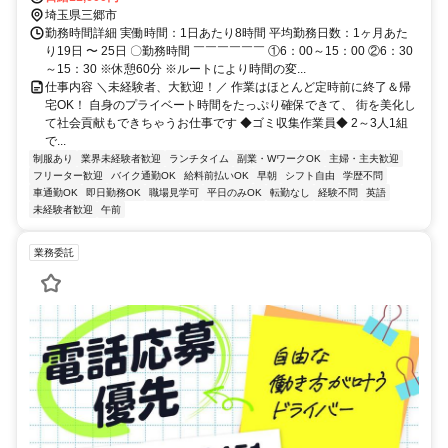
埼玉県三郷市
勤務時間詳細 実働時間：1日あたり8時間 平均勤務日数：1ヶ月あた
り19日 〜 25日 〇勤務時間 ￣￣￣￣￣￣ ①6：00～15：00 ②6：30
～15：30 ※休憩60分 ※ルートにより時間の変...
仕事内容 ＼未経験者、大歓迎！／ 作業はほとんど定時前に終了＆帰
宅OK！ 自身のプライベート時間をたっぷり確保できて、 街を美化し
て社会貢献もできちゃうお仕事です ◆ゴミ収集作業員◆ 2～3人1組
で...
制服あり
業界未経験者歓迎
ランチタイム
副業・WワークOK
主婦・主夫歓迎
フリーター歓迎
バイク通勤OK
給料前払いOK
早朝
シフト自由
学歴不問
車通勤OK
即日勤務OK
職場見学可
平日のみOK
転勤なし
経験不問
英語
未経験者歓迎
午前
業務委託