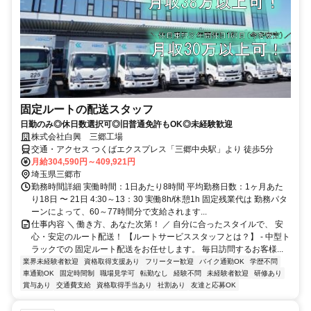
固定ルートの配送スタッフ
日勤のみ◎休日数選択可◎旧普通免許もOK◎未経験歓迎
株式会社白興 三郷工場
交通・アクセス つくばエクスプレス「三郷中央駅」より 徒歩5分
月給304,590円～409,921円
埼玉県三郷市
勤務時間詳細 実働時間：1日あたり8時間 平均勤務日数：1ヶ月あた
り18日 〜 21日 4:30～13：30 実働8h/休憩1h 固定残業代は 勤務パタ
ーンによって、60～77時間分で支給されます...
仕事内容 ＼ 働き方、あなた次第！ ／ 自分に合ったスタイルで、 安
心・安定のルート配送！ 【ルートサービススタッフとは？】 - 中型ト
ラックでの 固定ルート配送をお任せします。 毎日訪問するお客様...
業界未経験者歓迎
資格取得支援あり
フリーター歓迎
バイク通勤OK
学歴不問
車通勤OK
固定時間制
職場見学可
転勤なし
経験不問
未経験者歓迎
研修あり
賞与あり
交通費支給
資格取得手当あり
社割あり
友達と応募OK