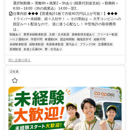
選択制勤務＞ 実働8h＋残業2～3hあり (残業代別途支給) ＜勤務例＞
6:00～18:00（3hの残業込） 14:00～翌2...
仕事内容 ◆◆◆【普通免許1枚で月収40万円以上が可能！】◆◆◆
ドライバー未経験、続々入社中！ ～ その理由は ～ 大手コンビニへの
固定ルート配送なので、 道に迷う心配なし！ 中型免許の取得費用
は...
制服あり
業界未経験者歓迎
主婦・主夫歓迎
資格取得支援あり
フリーター歓迎
バイク通勤OK
学歴不問
車通勤OK
固定時間制
職場見学可
経験不問
未経験者歓迎
経験者歓迎
有資格者歓迎
賞与あり
ブランクOK
交通費支給
長期歓迎
友達と応募OK
寮・社宅あり
同じ企業の求人
正社員