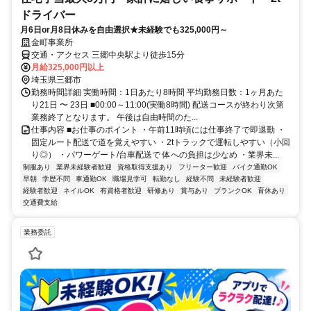
ドライバー
月6日or月8日休みを自由選択★未経験でも325,000円～
金町事業所
交通・アクセス 三郷中央駅より徒歩15分
月給325,000円以上
埼玉県三郷市
勤務時間詳細 実働時間：1日あたり8時間 平均勤務日数：1ヶ月あた
り21日 〜 23日 ■00:00～11:00(実働8時間) 配送コースが終わり次第
業務終了となります。 午後は自由時間のた...
仕事内容 ■お仕事のポイント ・午前11時頃には仕事終了で即退勤 ・
固定ルート配送で道を覚えやすい ・2tトラックで運転しやすい（小回
り◎） ・パワーゲート/台車配送で 体への負担は少なめ ・業界未...
制服あり
業界未経験者歓迎
資格取得支援あり
フリーター歓迎
バイク通勤OK
早朝
学歴不問
車通勤OK
職場見学可
転勤なし
経験不問
未経験者歓迎
経験者歓迎
ネイルOK
有資格者歓迎
研修あり
賞与あり
ブランクOK
育休あり
交通費支給
業務委託