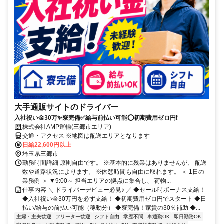
大手通販サイトのドライバー
入社祝い金30万✨寮完備✅給与前払い可能⭕初期費用ゼロ円❗
株式会社AMP運輸(三郷市エリア)
交通・アクセス ※地図は配送エリアとなります
日給22,600円以上
埼玉県三郷市
勤務時間詳細 原則自由です。 ※基本的に残業はありませんが、 配送
数や道路状況によります。 ※休憩時間も自由に取れます。 ＜ 1日の
業務例 ＞ ▼9:00～ 担当エリアの拠点に集合し、 荷物...
仕事内容 ＼ ドライバーデビュー必見♪ ／ ◆セール時ボーナス支給！
◆入社祝い金30万円を必ず支給！ ◆初期費用ゼロ円でスタート ◆日
払い/給与の前払い可能（稼動分） ◆寮完備！家賃の30％補助 ◆...
主婦・主夫歓迎
フリーター歓迎
シフト自由
学歴不問
車通勤OK
即日勤務OK