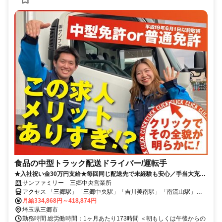
食品の中型トラック配送ドライバー/運転手
★入社祝い金30万円支給★毎回同じ配送先で未経験も安心／手当大充
実！／賞与有／生涯安定的に働ける
サンファミリー 三郷中央営業所
アクセス 「三郷駅」「三郷中央駅」「吉川美南駅」「南流山駅」、
各駅車で6～15分
月給334,868円～418,874円
埼玉県三郷市
勤務時間 総労働時間：1ヶ月あたり173時間 ＜朝もしくは午後からの