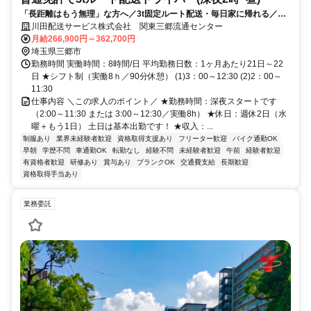
「長距離はもう無理」な方へ／3t固定ルート配送・毎日家に帰れる／年
収450万円以上・残業0～3h
川田配送サービス株式会社 関東三郷流通センター
月給266,900円～362,700円
埼玉県三郷市
勤務時間 実働時間：8時間/日 平均勤務日数：1ヶ月あたり21日～22
日 ★シフト制（実働8ｈ／90分休憩） (1)3：00～12:30 (2)2：00～
11:30
仕事内容 ＼この求人のポイント／ ★勤務時間：深夜スタートです
（2:00～11:30 または 3:00～12:30／実働8h） ★休日：週休2日（水
曜＋もう1日） 土日は基本出勤です！ ★収入：...
制服あり
業界未経験者歓迎
資格取得支援あり
フリーター歓迎
バイク通勤OK
早朝
学歴不問
車通勤OK
転勤なし
経験不問
未経験者歓迎
午前
経験者歓迎
有資格者歓迎
研修あり
賞与あり
ブランクOK
交通費支給
長期歓迎
資格取得手当あり
業務委託