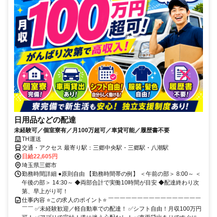
日用品などの配達
未経験可／個室寮有／月100万超可／車貸可能／履歴書不要
TH運送
交通・アクセス 最寄り駅：三郷中央駅・三郷駅・八潮駅
日給22,605円
埼玉県三郷市
勤務時間詳細 ●原則自由 【勤務時間帯の例】 ＜午前の部＞ 8:00～ ＜
午後の部＞ 14:30～ ◆両部合計で実働10時間が目安 ◆配達終わり次
第、早上がり可！
仕事内容 ⭐この求人のポイント⭐ ￣￣￣￣￣￣￣￣￣￣￣￣￣￣￣￣
￣￣ ✅未経験歓迎／軽自動車での配達！ ✅シフト自由！月収100万円