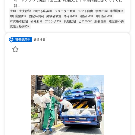
可！ ✅アプリで完結！道に迷う心配なし！ ✅車両貸出ありですぐに
就...
主婦・主夫歓迎
60代も応募可
フリーター歓迎
シフト自由
学歴不問
車通勤OK
即日勤務OK
固定時間制
経験者歓迎
ネイルOK
週払いOK
即日払いOK
有資格者歓迎
研修あり
ブランクOK
長期歓迎
ピアスOK
服装自由
履歴書不要
友達と応募OK
派遣社員