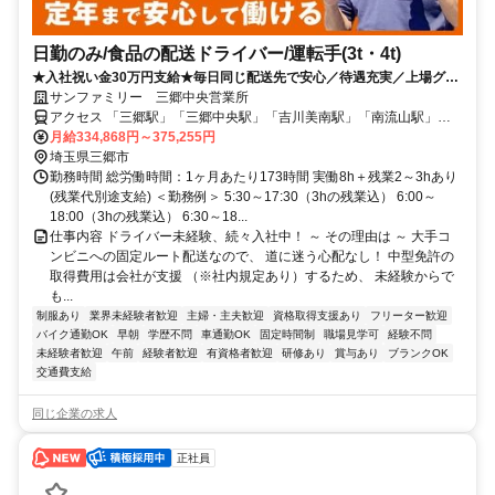
日勤のみ/食品の配送ドライバー/運転手(3t・4t)
★入社祝い金30万円支給★毎日同じ配送先で安心／待遇充実／上場グル
ープ／賞与有／日勤のみ
サンファミリー 三郷中央営業所
アクセス 「三郷駅」「三郷中央駅」「吉川美南駅」「南流山駅」、
各駅車で6～15分
月給334,868円～375,255円
埼玉県三郷市
勤務時間 総労働時間：1ヶ月あたり173時間 実働8h＋残業2～3hあり
(残業代別途支給) ＜勤務例＞ 5:30～17:30（3hの残業込） 6:00～
18:00（3hの残業込） 6:30～18...
仕事内容 ドライバー未経験、続々入社中！ ～ その理由は ～ 大手コ
ンビニへの固定ルート配送なので、 道に迷う心配なし！ 中型免許の
取得費用は会社が支援 （※社内規定あり）するため、 未経験からで
も...
制服あり
業界未経験者歓迎
主婦・主夫歓迎
資格取得支援あり
フリーター歓迎
バイク通勤OK
早朝
学歴不問
車通勤OK
固定時間制
職場見学可
経験不問
未経験者歓迎
午前
経験者歓迎
有資格者歓迎
研修あり
賞与あり
ブランクOK
交通費支給
同じ企業の求人
正社員