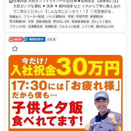
仕事内容 大型ダンプドライバーのお仕事★長期安定 【具体的には】
大型ダンプを運転 ▼ 洗車 ▼ 構内清掃 など イチから丁寧に教えるの
でご安心ください♪ 【こんな方にピッタリ！！】 ◇大型免許を...
制服あり
フリーター歓迎
バイク通勤OK
早朝
学歴不問
車通勤OK
即日勤務OK
午前
経験者歓迎
即日払いOK
有資格者歓迎
月1シフト提出
ブランクOK
交通費支給
長期歓迎
フルタイム歓迎
シフト制
週4日以上OK
正社員