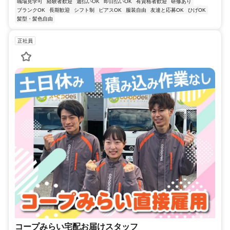
職場見学可
経験者歓迎
週払いOK
即日払いOK
有資格者歓迎
研修あり
ブランクOK
長期歓迎
シフト制
ピアスOK
服装自由
友達と応募OK
ひげOK
髪型・髪色自由
正社員
コープみらい宅配お届けスタッフ