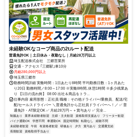
未経験OKなコープ商品の2tルート配送
普通免許OK｜土日休み・夜勤なし｜月給28万円以上
埼玉配送株式会社 三郷営業所
交通・アクセス ｢三郷駅｣車10分
月給280,000円以上
埼玉県三郷市
勤務時間詳細 実働時間：1日あたり8時間 平均勤務日数：1ヶ月あた
り20日 勤務時間／8:00～17:00 ※実働8時間､休憩1時間 ※多少残業あ
り 【1日の流れ例】 08:00 出社＆商品をトラ...
仕事内容 雇用形態：正社員 職種：その他ドライバー/乗務員、配送/宅
配/セールスドライバー ＼普通免許から正社員ドライバーへ！／ ✅ 普
通免許・AT限定OK ✅ 月給28万円～＋賞与あり ✅ 完全...
制服あり
業界未経験者歓迎
主婦・主夫歓迎
資格取得支援あり
フリーター歓迎
バイク通勤OK
学歴不問
車通勤OK
固定時間制
転勤なし
経験不問
未経験者歓迎
午前
有資格者歓迎
研修あり
夕方
賞与あり
交通費支給
長期歓迎
資格取得手当あり