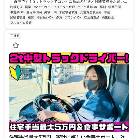
躍中です！ 3ｔトラックでコンビニ商品の配送と付随業務をお願い...
制服あり
副業・WワークOK
フリーター歓迎
バイク通勤OK
早朝
学歴不問
車通勤OK
固定時間制
経験不問
未経験者歓迎
交通費全額支給
午前
経験者歓迎
夜間
即日払いOK
夕方
ブランクOK
交通費支給
長期歓迎
フルタイム歓迎
正社員
住宅手当最大5万円 家計に嬉しい食事サポート 2t