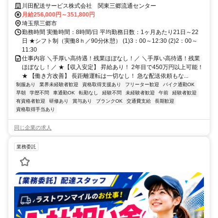
能！
川田配送サービス株式会社 関東三郷流通センター
月給256,000円～351,800円
埼玉県三郷市
勤務時間 実働時間：8時間/日 平均勤務日数：1ヶ月あたり21日～22
日 ★シフト制（実働8ｈ／90分休憩） (1)3：00～12:30 (2)2：00～
11:30
仕事内容 ＼手厚い高待遇！残業ほぼなし！／ ＼手厚い高待遇！残業
ほぼなし！／ ★【収入安定】 昇給あり！ 2年目で450万円以上可能！
★ 【働き方改善】 長距離運転は一切なし！ 急な配送依頼もな...
制服あり
業界未経験者歓迎
資格取得支援あり
フリーター歓迎
バイク通勤OK
早朝
学歴不問
車通勤OK
転勤なし
経験不問
未経験者歓迎
午前
経験者歓迎
有資格者歓迎
研修あり
賞与あり
ブランクOK
交通費支給
長期歓迎
資格取得手当あり
同じ企業の求人
業務委託