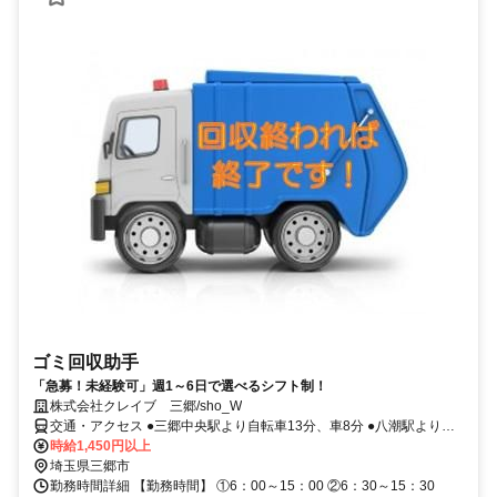
ゴミ回収助手
「急募！未経験可」週1～6日で選べるシフト制！
株式会社クレイブ 三郷/sho_W
交通・アクセス ●三郷中央駅より自転車13分、車8分 ●八潮駅より自
転車18分 ●松戸駅よりバス27分
時給1,450円以上
埼玉県三郷市
勤務時間詳細 【勤務時間】 ①6：00～15：00 ②6：30～15：30