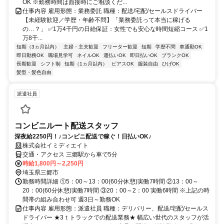
OK ※勤務時間は面接時にご相談くだ...
仕事内容 雇用形態：業務委託 職種：配送/宅配/セールスドライバー
【未経験歓迎／学歴・年齢不問】「業務委託って本当に稼げる
の…？」 ✅1万4千円の日給保証：女性でも安心な時間短縮コース ✅1
万8千...
短期（3ヵ月以内）
主婦・主夫歓迎
フリーター歓迎
短期
学歴不問
車通勤OK
即日勤務OK
職場見学可
ネイルOK
週払いOK
即日払いOK
ブランクOK
長期歓迎
シフト制
短期（1ヵ月以内）
ピアスOK
服装自由
ひげOK
髪型・髪色自由
派遣社員
コンビニルート配送スタッフ
深夜給2250円！♪コンビニ配送で稼ぐ！日払いOK♪
株式会社イミディエイト
交通・アクセス 三郷駅から車で5分
時給1,800円～2,250円
埼玉県三郷市
勤務時間詳細 ①5：00～13：00(60分休憩)実働7時間 ②13：00～
20：00(60分休憩)実働7時間 ③20：00～2：00 実働6時間 ※上記の時
間帯の組み合わせ可 週3日～勤務OK
仕事内容 雇用形態：派遣社員 職種：デリバリー、配送/宅配/セールス
ドライバー ★3ｔトラックでの配送業務★ 幅広い世代のスタッフが活