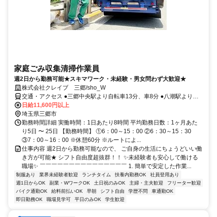
家庭ごみ収集清掃作業員
週2日から勤務可能★スキマワーク・未経験・男女問わず大歓迎★
株式会社クレイブ 三郷/sho_W
交通・アクセス ●三郷中央駅より自転車13分、車8分 ●八潮駅より自
転車18分 ●松戸駅よりバス27分
日給11,600円以上
埼玉県三郷市
勤務時間詳細 実働時間：1日あたり8時間 平均勤務日数：1ヶ月あた
り5日 〜 25日 【勤務時間】 ①6：00～15：00 ②6：30～15：30
③7：00～16：00 ※休憩60分 ※ルートによ...
仕事内容 週2日から勤務可能なので、 ご自身の生活にちょうどいい働
き方が可能★ シフト自由度超抜群！！ ✨未経験者も安心して働ける
職場✨ ￣￣￣￣￣￣￣￣￣￣￣￣￣￣￣ 1. 簡単で安定した作業...
制服あり
業界未経験者歓迎
ランチタイム
扶養内勤務OK
社員登用あり
週1日からOK
副業・WワークOK
土日祝のみOK
主婦・主夫歓迎
フリーター歓迎
バイク通勤OK
給料前払いOK
早朝
シフト自由
学歴不問
車通勤OK
即日勤務OK
職場見学可
平日のみOK
学生歓迎