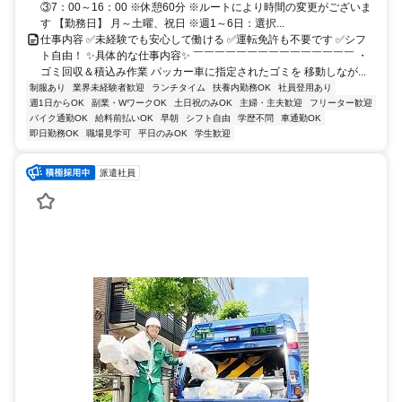
③7：00～16：00 ※休憩60分 ※ルートにより時間の変更がございま
す 【勤務日】 月～土曜、祝日 ※週1～6日：選択...
仕事内容 ✅未経験でも安心して働ける ✅運転免許も不要です ✅シフ
ト自由！ ✨具体的な仕事内容✨ ￣￣￣￣￣￣￣￣￣￣￣￣￣￣￣ ・
ゴミ回収＆積込み作業 パッカー車に指定されたゴミを 移動しなが...
制服あり
業界未経験者歓迎
ランチタイム
扶養内勤務OK
社員登用あり
週1日からOK
副業・WワークOK
土日祝のみOK
主婦・主夫歓迎
フリーター歓迎
バイク通勤OK
給料前払いOK
早朝
シフト自由
学歴不問
車通勤OK
即日勤務OK
職場見学可
平日のみOK
学生歓迎
派遣社員