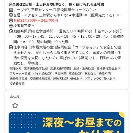
完全週休2日制・土日休み/無理なく、長く続けられる正社員
コープデリ三郷センター/生活協同組合コープみらい
交通・アクセス 三郷駅から車10分★車通勤OK（配属先による）※配
属先は、入職時期や各センターの人員状況を踏まえ、本人の希望を考
月給214,700円～241,700円
慮した上で、募集場所を含む通勤可能な範囲のセンターから決定しま
埼玉県三郷市
す。
勤務時間詳細 総労働時間：1週あたり38時間45分 【 基本シフト例 】
・09：00～17：45 ・11：00～19：45 ・12：00～20：45 《 勤務時
間について 》 契約時間に沿った勤...
仕事内容 日本最大級の生活協同組合「コープみらい」で安定して働
きませんか。 がむしゃらに稼ぐ働き方ではなく、家族との時間・生
活の安定を大切にしたい方に選ばれている職場です。 日勤のみで夜
勤なし、早朝出...
制服あり
業界未経験者歓迎
変形労働時間制
主婦・主夫歓迎
資格取得支援あり
フリーター歓迎
バイク通勤OK
学歴不問
車通勤OK
転勤なし
経験不問
未経験者歓迎
交通費全額支給
経験者歓迎
研修あり
ブランクOK
育休あり
交通費支給
正社員