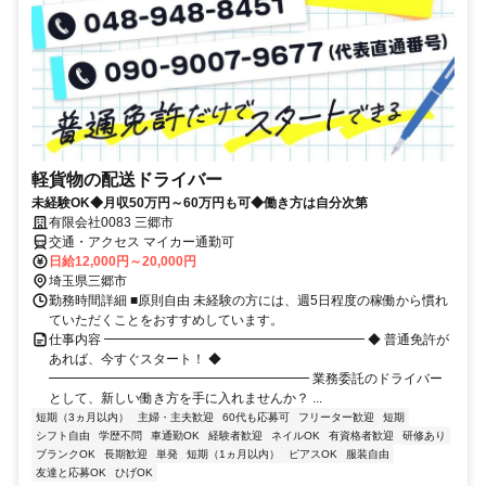
軽貨物の配送ドライバー
未経験OK◆月収50万円～60万円も可◆働き方は自分次第
有限会社0083 三郷市
交通・アクセス マイカー通勤可
日給12,000円～20,000円
埼玉県三郷市
勤務時間詳細 ■原則自由 未経験の方には、週5日程度の稼働から慣れ
ていただくことをおすすめしています。
仕事内容 ━━━━━━━━━━━━━━━━━━━━ ◆ 普通免許が
あれば、今すぐスタート！ ◆
━━━━━━━━━━━━━━━━━━━━ 業務委託のドライバー
として、新しい働き方を手に入れませんか？ ...
短期（3ヵ月以内）
主婦・主夫歓迎
60代も応募可
フリーター歓迎
短期
シフト自由
学歴不問
車通勤OK
経験者歓迎
ネイルOK
有資格者歓迎
研修あり
ブランクOK
長期歓迎
単発
短期（1ヵ月以内）
ピアスOK
服装自由
友達と応募OK
ひげOK