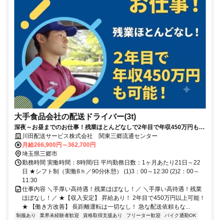
大手食品会社の配送ドライバー(3t)
深夜～お昼までのお仕事！残業ほとんどなしで2年目で年収450万円も可
能！
川田配送サービス株式会社 関東三郷流通センター
月給266,900円～362,700円
埼玉県三郷市
勤務時間 実働時間：8時間/日 平均勤務日数：1ヶ月あたり21日～22
日 ★シフト制（実働8ｈ／90分休憩） (1)3：00～12:30 (2)2：00～
11:30
仕事内容 ＼手厚い高待遇！残業ほぼなし！／ ＼手厚い高待遇！残業
ほぼなし！／ ★【収入安定】 昇給あり！ 2年目で450万円以上可能！
★ 【働き方改善】 長距離運転は一切なし！ 急な配送依頼もな...
制服あり
業界未経験者歓迎
資格取得支援あり
フリーター歓迎
バイク通勤OK