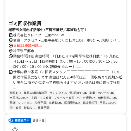
ゴミ回収作業員
老若男女問わず活躍中♪三郷市鷹野／車通勤も可！
株式会社クレイブ 三郷/sho_W
交通・アクセス ●三郷中央駅より自転車13分、車8分 ●八潮駅より自
転車18分 ●松戸駅よりバス27分
日給11,600円以上
埼玉県三郷市
勤務時間詳細 実働時間：1日あたり8時間 平均勤務日数：1ヶ月あた
り15日 〜 25日 【勤務時間】 ①6：00～15：00 ②6：30～15：30
③7：00～16：00 ※休憩60分 ※ルートに...
仕事内容 ✅家庭ゴミ回収スタッフ ￣￣￣￣￣￣￣￣￣￣￣￣ ゴミの
回収作業員になります 実働はなんと4時間ほど！ 回収所まで距離が近
い場合は 爽やかに走って移動ありますが 遠い場合は車に乗って移動
...
制服あり
業界未経験者歓迎
ランチタイム
週1日からOK
副業・WワークOK
土日祝のみOK
主婦・主夫歓迎
フリーター歓迎
バイク通勤OK
給料前払いOK
早朝
シフト自由
学歴不問
車通勤OK
即日勤務OK
職場見学可
平日のみOK
学生歓迎
転勤なし
経験不問
派遣社員