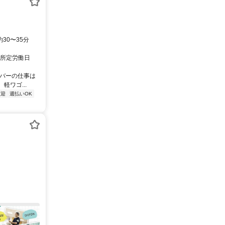
30〜35分
 所定労働日
イバーの仕事は
ワゴ...
歓迎
週払いOK