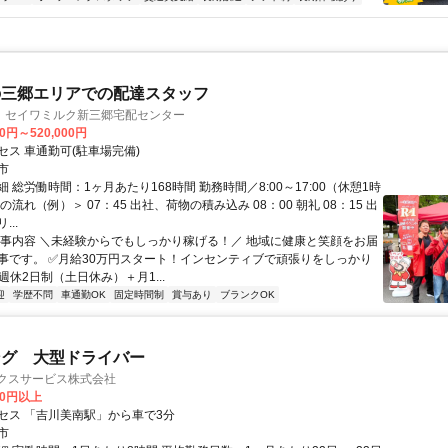
の三郷エリアでの配達スタッフ
 セイワミルク新三郷宅配センター
00円～520,000円
セス 車通勤可(駐車場完備)
市
 総労働時間：1ヶ月あたり168時間 勤務時間／8:00～17:00（休憩1時
の流れ（例）＞ 07：45 出社、荷物の積み込み 08：00 朝礼 08：15 出
..
仕事内容 ＼未経験からでもしっかり稼げる！／ 地域に健康と笑顔をお届
事です。 ✅️月給30万円スタート！インセンティブで頑張りをしっかり
全週休2日制（土日休み）＋月1...
迎
学歴不問
車通勤OK
固定時間制
賞与あり
ブランクOK
ング 大型ドライバー
ィクスサービス株式会社
00円以上
セス 「吉川美南駅」から車で3分
市