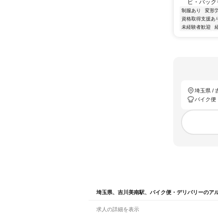
ビ・バック
制服あり
変形
資格取得支援あ
未経験者歓迎
埼玉県 /
バイク便
埼玉県、吉川美南駅、バイク便・デリバリーのア
求人の詳細を表示