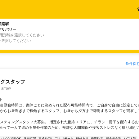
美南駅
デリバリー
雇用形態を選択してください
を選択してください
条件保
ングスタッフ
rrow
ト
細 勤務時間は、案件ごとに決められた配布可能時間内で、ご自身で自由に設定して
くからお昼過ぎまで稼働するスタッフ、お昼から夕方まで稼働するスタッフが混在し
ポスティングスタッフ大募集。 指定された配布エリアに、チラシ・冊子を配布するお
沿って一人で進める屋外作業のため、複雑な人間関係や接客ストレスなく取り組む
バイク通勤OK
学歴不問
車通勤OK
フルリモート
研修あり
長期歓迎
完全歩合制
シフト制