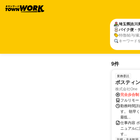
埼玉県
吉川
バイク便・
特徴/給与/
キーワード
9件
業務委託
ポスティ
株式会社One a
完全歩合制
フルリモー
勤務時間詳
す。 朝早
最低...
仕事内容 
ニュアルに
す...
主婦・主夫歓迎