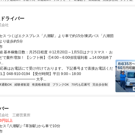
送ドライバー
式会社
セス つくばエクスプレス「八潮駅」より車で約15分/東武バス「八潮団
より徒歩約5分
市
 基本稼働日数：月25日程度 ※12月20日～1月5日はクリスマス・ お
で案件増加！ 【シフト例】 ①4:00～6:00頃現場到着 →14:00頃終了
..
※応募はお電話にて受け付けております。 下記番号まで直接お電話くだ
L】048-910-0194 【受付時間】平日 9:00～18:00
━━━━━━━━━ 大手...
車通勤OK
経験者歓迎
有資格者歓迎
ブランクOK
70代も応募可
完全歩合制
イバー
式会社 三郷営業所
00円以上
ス ｢八潮駅｣･｢草加駅｣から車で10分
市