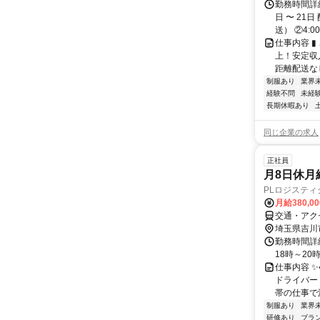
勤務時間詳細
日 〜 21
送） ②4:00～
仕事内容 ▮
上！安定収
距離配送なし
制服あり
業界
経験不問
未経
長期休暇あり
同じ企業の求人
正社員
月8日休月
PLロジステ
月給380,0
交通・アク
埼玉県吉川
勤務時間詳細
18時～2
仕事内容 ✨♦
ドライバー
帯の仕事で渋
制服あり
業界
研修あり
ブラ