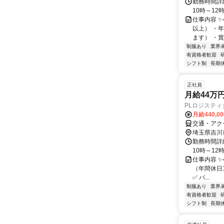
勤務時間詳細
10時～1
仕事内容 ✨♦
以上） ・
ます） ・賞与
制服あり
業界
有資格者歓迎
シフト制
長期
正社員
月給44万
PLロジステ
月給440,0
交通・アク
埼玉県吉川
勤務時間詳細
10時～1
仕事内容 ✨♦
（年間休日
✅ パ...
制服あり
業界
有資格者歓迎
シフト制
長期