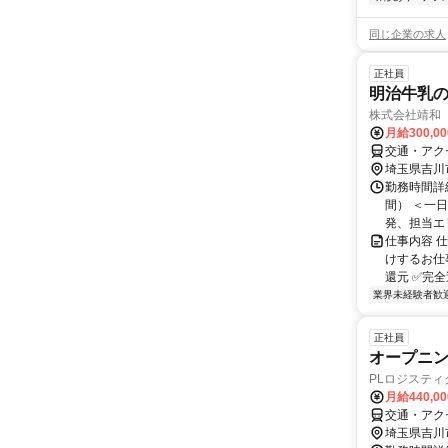
同じ企業の求人
正社員
明治牛乳
株式会社靖和
月給300,0
交通・アク
埼玉県吉川
勤務時間詳細
間） ＜一日
発、担当エリ.
仕事内容 
けするお仕
還元 ✅️完
業界未経験者歓
正社員
オープニ
PLロジステ
月給440,0
交通・アク
埼玉県吉川