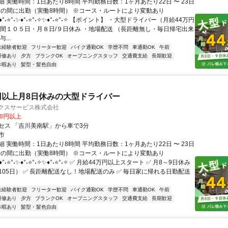
 実働時間：1日あたり8時間 平均勤務日数：1ヶ月あたり22日 〜 23日
2時の間に出勤（実働8時間） ※コース・ルートにより変動あり
°˖⭐°˖✨♦°˖⭐°˖✧✨♦°˖⭐°˖✧ 【ポイント】 ・大型ドライバー（月給44万円
年間１０５日・月８日/９日休み ・地場配送 （長距離無し・毎日帰宅出来
...
未経験者歓迎
フリーター歓迎
バイク通勤OK
学歴不問
車通勤OK
午前
研修あり
夕方
ブランクOK
オープニングスタッフ
交通費支給
長期歓迎
休暇あり
髪型・髪色自由
円以上月8日休みの大型ドライバー
ィクスサービス株式会社
00円以上
セス 「吉川美南駅」から車で3分
市
 実働時間：1日あたり8時間 平均勤務日数：1ヶ月あたり22日 〜 23日
2時の間に出勤（実働8時間） ※コース・ルートにより変動あり
°˖⭐°˖✨♦°˖⭐°˖✧✨♦°˖⭐°˖✧ ✅ 月給44万円以上スタート ✅ 月8～9日休み
105日） ✅ 長距離配送なし！地場配送のみ ✅ 毎日家に帰れる日勤配送
未経験者歓迎
フリーター歓迎
バイク通勤OK
学歴不問
車通勤OK
午前
研修あり
夕方
ブランクOK
オープニングスタッフ
交通費支給
長期歓迎
休暇あり
髪型・髪色自由