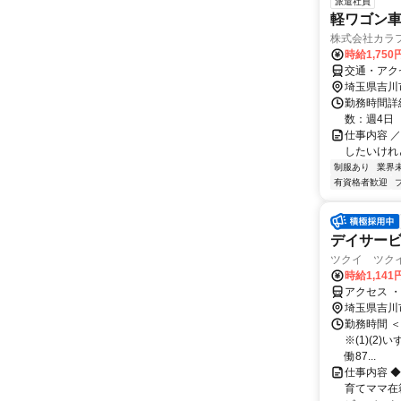
派遣社員
軽ワゴン車
株式会社カラ
時給1,75
交通・アク
埼玉県吉川
勤務時間詳細
数：週4日
仕事内容 
したいけれ
制服あり
業界
有資格者歓迎
デイサー
ツクイ ツクイ
時給1,141
アクセス 
埼玉県吉川
勤務時間 ＜勤
※(1)(2
働87...
仕事内容 
育てママ在