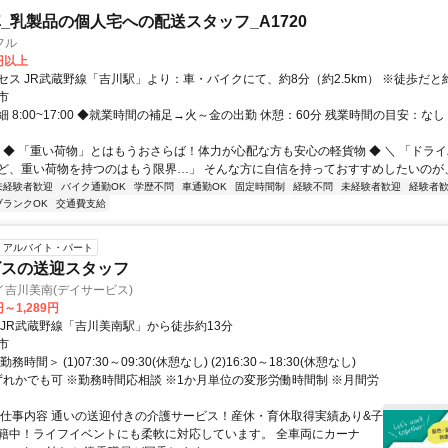
_乳製品の個人宅への配送スタッフ_A1720
フル
0円以上
セス JR武蔵野線「吉川駅」より：車・バイクにて、約8分（約2.5km） ※徒歩だと約
市
 8:00~17:00 ◆就業時間の補足→火～金の出勤 休憩：60分 残業時間の目安：なし
／ ◆ 「重い荷物」とはもうおさらば！体力が心配な方も安心の軽貨物 ◆ ＼ 「ドラ
ど、重い荷物を持つのはもう限界…」 そんな方に自信を持っておすすめしたいのが、軽
未経験者歓迎
バイク通勤OK
学歴不問
車通勤OK
固定時間制
経験不問
未経験者歓迎
経験者
ブランクOK
交通費支給
アルバイト・パート
ビスの送迎スタッフ
吉川美南(デイサービス)
円～1,289円
・JR武蔵野線「吉川美南駅」から徒歩約13分
市
務時間＞ (1)07:30～09:30(休憩なし) (2)16:30～18:30(休憩なし)
)いずれかでも可 ※勤務時間応相談 ※1か月単位の変形労働時間制 ※月間労
◆仕事内容 通いの送迎付きの介護サービス！産休・育休取得実績あり&子
籍中！ライフイベントにも柔軟に対応しています。 全車両にカーナ