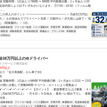
 実働時間：1日あたり7時間 〜 8時間 平均勤務日数：1ヶ月あたり20
日 配送内容により以下いずれかになります。 ①7:00～16:00 （フィルム配
...
 この求人のポイント ━━━━━━━━━━━━━━ ✅ 月給32万円以
入 ✅ 土日祝休みでプライベート充実 ✅ 日勤中心！夕方前には終了 ✅ 長
（関東圏内） ✅ 1日...
未経験者歓迎
フリーター歓迎
バイク通勤OK
学歴不問
車通勤OK
固定時間制
験者歓迎
経験者歓迎
有資格者歓迎
研修あり
ブランクOK
長期歓迎
土日祝休み
給38万円以上の4tドライバー
ィクスサービス株式会社
00円以上
セス 「吉川美南駅」から車で3分
市
 実働時間：1日あたり8時間 平均勤務日数：1ヶ月あたり22日 〜 23日
0時の間に出勤して実働8時間 ※コース・ルートにより変動あり
°˖⭐°˖✨♦°˖⭐°˖✧✨♦°˖⭐°˖✧ 【ポイント】 ・新規事業立ち上げ募集 ・４ｔ
（月給38万円以上） ・月８日～９日休み ・基本パレ積み下ろし ・夜勤
滞...
未経験者歓迎
フリーター歓迎
バイク通勤OK
学歴不問
車通勤OK
有資格者歓迎
ンクOK
オープニングスタッフ
交通費支給
長期歓迎
シフト制
長期休暇あり