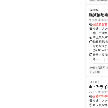
業務委託
軽貨物配
恵光社運送株
完全歩合制
交通・アク
地」バス停
埼玉県八潮
勤務時間詳細
せち配送など
②7:00～8:0.
仕事内容 
さい。 【TE
━━━━━━
60代も応募可
シフト制
正社員
4t・7tラ
ハナワ物流株
月給320,0
交通・アクセ
埼玉県八潮