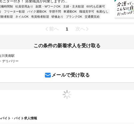
モニター付き！ 添乗職員が同乗しますの...
労働時間制
社員登用あり
副業・WワークOK
主婦・主夫歓迎
60代も応募可
り
フリーター歓迎
バイク通勤OK
学歴不問
車通勤OK
職場見学可
転勤なし
経験者歓迎
ネイルOK
有資格者歓迎
研修あり
ブランクOK
交通費支給
前へ
次へ
1
この条件の新着求人を受け取る
 吉川美南駅
・デリバリー
メールで受け取る
ルバイト・バイト求人情報