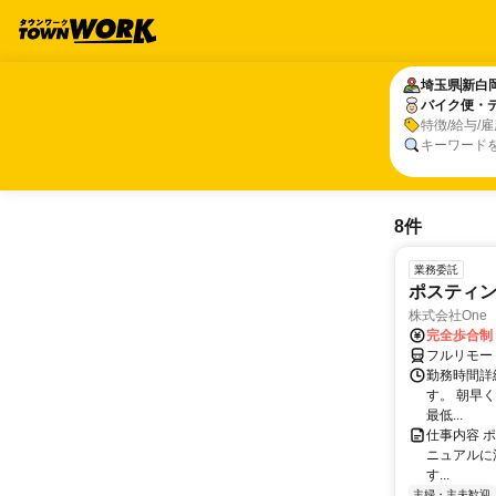
埼玉県
埼玉県
新白
新白
バイク便・
バイク便・
特徴/給与/
キーワード
8件
業務委託
ポスティ
株式会社One a
完全歩合制
フルリモー
勤務時間詳
す。 朝早
最低...
仕事内容 
ニュアルに
す...
主婦・主夫歓迎