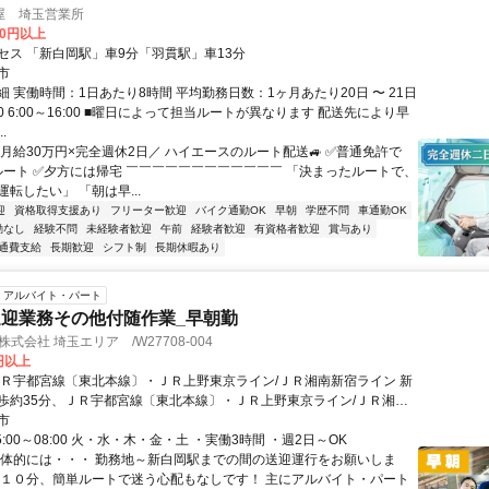
屋 埼玉営業所
00円以上
セス 「新白岡駅」車9分「羽貫駅」車13分
市
 実働時間：1日あたり8時間 平均勤務日数：1ヶ月あたり20日 〜 21日
5:00 6:00～16:00 ■曜日によって担当ルートが異なります 配送先により早
.
＼月給30万円×完全週休2日／ ハイエースのルート配送🚙 ✅普通免許で
定ルート ✅夕方には帰宅 ￣￣￣￣￣￣￣￣￣￣￣￣ 「決まったルートで、
転したい」 「朝は早...
迎
資格取得支援あり
フリーター歓迎
バイク通勤OK
早朝
学歴不問
車通勤OK
勤なし
経験不問
未経験者歓迎
午前
経験者歓迎
有資格者歓迎
賞与あり
通費支給
長期歓迎
シフト制
長期休暇あり
アルバイト・パート
迎業務その他付随作業_早朝勤
式会社 埼玉エリア /W27708-004
0円以上
ＪＲ宇都宮線〔東北本線〕・ＪＲ上野東京ライン/ＪＲ湘南新宿ライン 新
歩約35分、ＪＲ宇都宮線〔東北本線〕・ＪＲ上野東京ライン/ＪＲ湘南
 白岡西口徒歩約41分、埼玉新都市交通ニューシャトル 羽貫出入口2徒
市
新白岡駅～車で10分
5:00～08:00 火・水・木・金・土 ・実働3時間 ・週2日～OK
具体的には・・・ 勤務地～新白岡駅までの間の送迎運行をお願いしま
約１０分、簡単ルートで迷う心配もなしです！ 主にアルバイト・パート