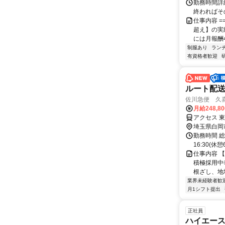
勤務時間詳細
終わればそ
仕事内容 =
超え】の実
には月報酬4
制服あり
ラン
有資格者歓迎
ルート配
佐川急便 久
月給248,8
アクセス 
埼玉県白岡
勤務時間 総
16:30(
仕事内容 
積極採用中
根ざし、地
業界未経験者歓
月1シフト提出
正社員
ハイエー