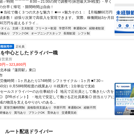
 ✅時間 ￣￣￣￣ 8:00～21:00の間で調整可(休憩最大3H程度) ・早く
の分早く帰宅 ・隙間時間は自由！
=■ 当社で働く３つの大きな魅力！ ■== ⭐魅力その１： 【月報酬60万円
績多数！ 頑張り次第で高収入を実現できます。 実際、稼働開始3か月目
0万円を超えるドライ...
チタイム
主婦・主夫歓迎
フリーター歓迎
学歴不問
車通勤OK
経験者歓迎
研修あり
ブランクOK
オープニングスタッフ
長期歓迎
シフト制
正社員
送を中心としたドライバー職
喜営業所
00円～323,800円
東北本線『蓮田駅』東口
市
労働時間：1ヶ月あたり174時間 シフトサイクル：1ヶ月 ■7:30～
休憩60分) ※月58時間程度の残業あり ※残業代：1分単位で支給
【セールスドライバーのお仕事紹介♪】 地元で正社員として働きたい方を
◎ 【PRポイント】 ・地元で安定して働ける正社員募集◎ 担当エリアに
域の物流を支えるやりがいのある...
迎
変形労働時間制
資格取得支援あり
学歴不問
車通勤OK
経験不問
研修あり
賞与あり
ブランクOK
育休あり
交通費支給
ス ルート配送ドライバー