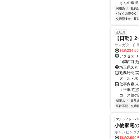
さんの送迎
制服あり
社員
バイク通勤OK
交通費支給
長
正社員
【日勤】2
ヤマガタ 白
月給234,5
アクセス 
白岡西口徒
新宿ライン 
埼玉県久喜
勤務時間 
火・水・木・金 
仕事内容 
ｔ平車で塗
コース便の業
制服あり
業界
経験不問
交通
アルバイト・パ
小物家電
キャンピング
時給2,000