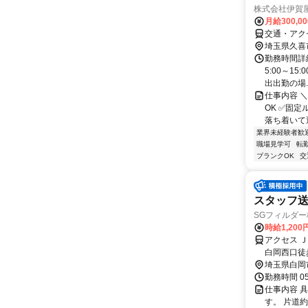
株式会社伊賀
月給300,0
交通・アク
埼玉県久喜
勤務時間詳細
5:00～1
出出勤の場..
仕事内容 
OK ✅固
落ち着いて運
業界未経験者歓
職場見学可
転
ブランクOK
交
スタッフ送
SGフィルダー株
時給1,20
アクセス 
白岡西口徒
新宿ライン
埼玉県白岡
歩約57分 
勤務時間 0
仕事内容 
す。 片道