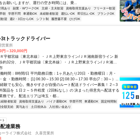
をお願いしますが、運行の空き時間には、乗...
登用あり
副業・WワークOK
主婦・主夫歓迎
資格取得支援あり
フリーター歓迎
早朝
学歴不問
車通勤OK
未経験者歓迎
週払いOK
即日払いOK
ブランクOK
期歓迎
週2・3日からOK
シフト制
履歴書不要
ひげOK
~3tトラックドライバー
岡営業所
00円～320,000円
ＪＲ宇都宮線〔東北本線〕・ＪＲ上野東京ライン/ＪＲ湘南新宿ライン 新
歩約32分、ＪＲ宇都宮線〔東北本線〕・ＪＲ上野東京ライン/ＪＲ湘南
白岡西口徒歩約38分 車通勤OK
市
実働時間：8時間/日 平均勤務日数：1ヶ月あたり20日 ・勤務曜日：月・
・勤務時間： [1] 06:30～15:30 [2] 08:30～17:30 早出(7：30～）...
未経験でも安心。働きやすさが自慢のルート配送ドライバー募集！ 2～3
料製品を １日２～５件程度（2回転なし）の 決まった得意先へ配送する
務です。 配送エリアは埼玉・都...
未経験者歓迎
資格取得支援あり
バイク通勤OK
学歴不問
車通勤OK
固定時間制
費全額支給
賞与あり
土日祝休み
入社祝い金あり
ート
の配達業務
カーライフ株式会社 久喜営業所
円