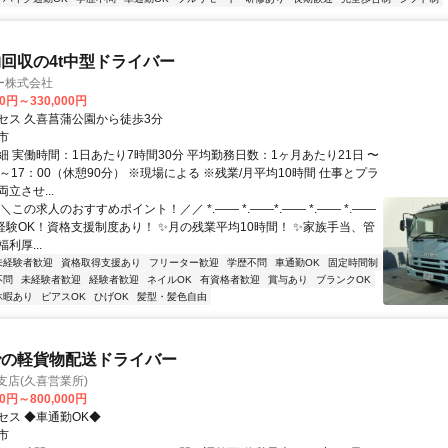
回収の4t中型ドライバー
ー株式会社
00円～330,000円
セス 久喜菖蒲公園から徒歩3分
市
細 実働時間：1日あたり7時間30分 平均勤務日数：1ヶ月あたり21日 〜
00～17：00（休憩90分） ※現場による ※残業/月平均10時間 仕事とプラ
立させ...
＼この求人のおすすめポイント！／／ *.―― *.――*.―― *.―― *.――
未経験OK！資格支援制度あり！ ✨月の残業平均10時間！ ✨家族手当、管
利厚...
未経験者歓迎
資格取得支援あり
フリーター歓迎
学歴不問
車通勤OK
固定時間制
不問
未経験者歓迎
経験者歓迎
ネイルOK
有資格者歓迎
賞与あり
ブランクOK
休暇あり
ピアスOK
ひげOK
髪型・髪色自由
での軽貨物配送ドライバー
一支店(久喜営業所)
00円～800,000円
セス ◆車通勤OK◆
市