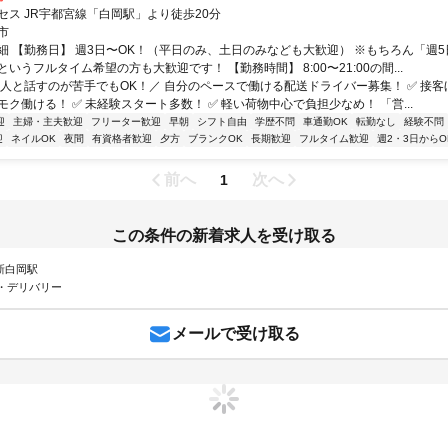
セス JR宇都宮線「白岡駅」より徒歩20分
市
細 【勤務日】 週3日〜OK！（平日のみ、土日のみなども大歓迎） ※もちろん「週
いうフルタイム希望の方も大歓迎です！ 【勤務時間】 8:00〜21:00の間...
＼人と話すのが苦手でもOK！／ 自分のペースで働ける配送ドライバー募集！ ✅ 接客
ク働ける！ ✅ 未経験スタート多数！ ✅ 軽い荷物中心で負担少なめ！ 「営...
迎
主婦・主夫歓迎
フリーター歓迎
早朝
シフト自由
学歴不問
車通勤OK
転勤なし
経験不問
迎
ネイルOK
夜間
有資格者歓迎
夕方
ブランクOK
長期歓迎
フルタイム歓迎
週2・3日からO
前へ
次へ
1
この条件の新着求人を受け取る
 新白岡駅
・デリバリー
メールで受け取る