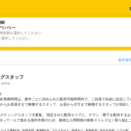
岡駅
岡駅
デリバリー
デリバリー
雇用形態を選択してください
を選択してください
条件保
ングスタッフ
rrow
ト
細 勤務時間は、案件ごとに決められた配布可能時間内で、ご自身で自由に設定して
くからお昼過ぎまで稼働するスタッフ、お昼から夕方まで稼働するスタッフが混在し
ポスティングスタッフ大募集。 指定された配布エリアに、チラシ・冊子を配布するお
沿って一人で進める屋外作業のため、複雑な人間関係や接客ストレスなく取り組む
バイク通勤OK
学歴不問
車通勤OK
フルリモート
研修あり
長期歓迎
完全歩合制
シフト制