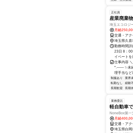
正社員
産業廃棄物
埼玉エコロジ
月給250,0
交通・アク
埼玉県久喜
勤務時間詳
23日 8：
イベートを両
仕事内容 ＼
*.―― ✨
理手当など福
制服あり
業界
転勤なし
経験
長期歓迎
長期
業務委託
軽自動車
NoneBox第
月給400,0
交通・アク
埼玉県白岡