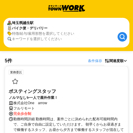
埼玉県
越生駅
バイク便・デリバリー
特徴/給与/雇用形態を選択してください
キーワードを選択してください
5件
条件保存
関連度順
業務委託
ポスティングスタッフ
ノルマなし✨一人で屋外作業！
株式会社One arrow
フルリモート
完全歩合制
勤務時間詳細 勤務時間は、案件ごとに決められた配布可能時間内
で、ご自身で自由に設定していただけます。 朝早くからお昼過ぎま
で稼働するスタッフ、お昼から夕方まで稼働するスタッフが混在して