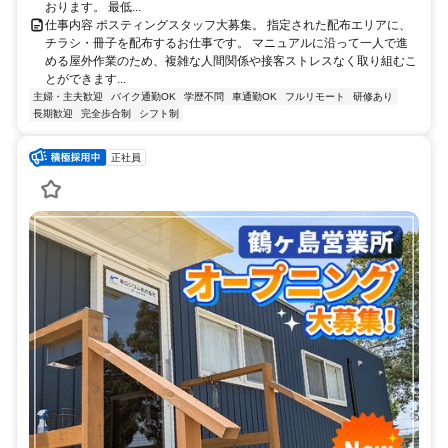
おります。 最低...
仕事内容 ポスティングスタッフ大募集。 指定された配布エリアに、
チラシ・冊子を配布するお仕事です。 マニュアルに沿って一人で進
める屋外作業のため、複雑な人間関係や接客ストレスなく取り組むこ
とができます...
主婦・主夫歓迎
バイク通勤OK
学歴不問
車通勤OK
フルリモート
研修あり
長期歓迎
完全歩合制
シフト制
正社員