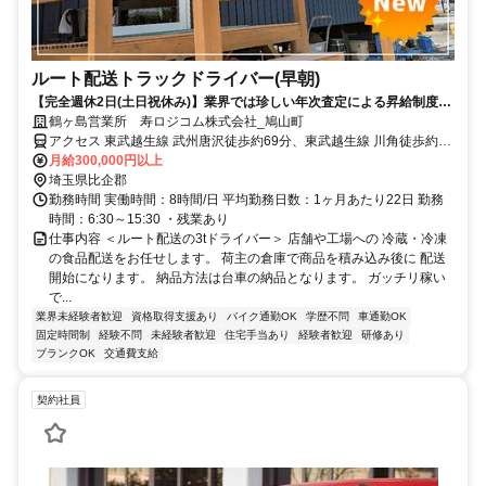
ルート配送トラックドライバー(早朝)
【完全週休2日(土日祝休み)】業界では珍しい年次査定による昇給制度あ
り！ブランク歓迎／早朝スタート◎中高年活躍中！＜営業所OPEN！オ
鶴ヶ島営業所 寿ロジコム株式会社_鳩山町
ープニング募集！＞
アクセス 東武越生線 武州唐沢徒歩約69分、東武越生線 川角徒歩約67
分、ＪＲ八高線 明覚徒歩約72分 「越生駅」などからもアクセス良好
月給300,000円以上
◎ 事務所/埼玉県鶴ヶ島市高倉1250-6
埼玉県比企郡
勤務時間 実働時間：8時間/日 平均勤務日数：1ヶ月あたり22日 勤務
時間：6:30～15:30 ・残業あり
仕事内容 ＜ルート配送の3tドライバー＞ 店舗や工場への 冷蔵・冷凍
の食品配送をお任せします。 荷主の倉庫で商品を積み込み後に 配送
開始になります。 納品方法は台車の納品となります。 ガッチリ稼い
で...
業界未経験者歓迎
資格取得支援あり
バイク通勤OK
学歴不問
車通勤OK
固定時間制
経験不問
未経験者歓迎
住宅手当あり
経験者歓迎
研修あり
ブランクOK
交通費支給
契約社員