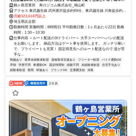
躍中！電話応募も大歓迎♪＜営業所OPEN！オープニング募集！＞
鶴ヶ島営業所 寿ロジコム株式会社_鳩山町
アクセス 東武越生線 武州唐沢徒歩約69分、東武越生線 川角徒歩約67
分、ＪＲ八高線 明覚徒歩約72分 「越生駅」などからもアクセス良好
月給323,616円以上
◎ 事務所/埼玉県鶴ヶ島市高倉1250-6
埼玉県比企郡
勤務時間 実働時間：8時間/日 平均勤務日数：1ヶ月あたり22日 勤務
時間：1:30～10:30
仕事内容 ＜ルート配送の3tドライバー＞ 大手スーパーへパンの配送
をお願いします。 納品方法はゲート車を使用します。 ガッチリ稼い
で、プライベートも充実！ 固定得意先へのルート配送なので 道が苦
手な...
制服あり
業界未経験者歓迎
資格取得支援あり
フリーター歓迎
バイク通勤OK
早朝
学歴不問
車通勤OK
固定時間制
経験不問
未経験者歓迎
住宅手当あり
経験者歓迎
夜間
研修あり
ブランクOK
交通費支給
深夜
正社員