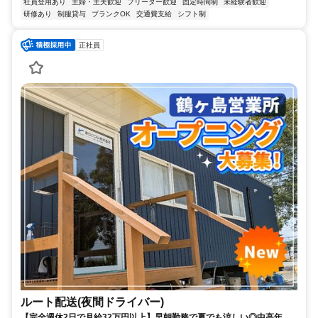
社員登用あり
主婦・主夫歓迎
フリーター歓迎
固定時間制
未経験者歓迎
研修あり
制服貸与
ブランクOK
交通費支給
シフト制
正社員
ルート配送(夜間ドライバー)
【完全週休2日で月給32万円以上】早朝勤務で夏でも涼しい◎中高年活