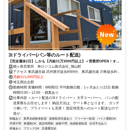
3tドライバー(パン等のルート配送)
【完全週休2日】しかも【月給31万3000円以上】＜営業所OPEN！オー
プニング募集！＞希望休も相談可！有給取得推進中♪年次査定による昇給
鶴ヶ島営業所 寿ロジコム株式会社_鳩山町
制度もあり◎未経験大歓迎！
アクセス 東武越生線 武州唐沢徒歩約69分、東武越生線 川角徒歩約67
分、ＪＲ八高線 明覚徒歩約72分 「越生駅」などからもアクセス良好
月給313,495円以上
◎ 事務所/埼玉県鶴ヶ島市高倉1250-6
埼玉県比企郡
勤務時間 実働時間：8時間/日 平均勤務日数：1ヶ月あたり22日 勤務
時間/3:00～12:00 ・残業あり
仕事内容 ＜ルート配送の3tドライバー＞ 大手スーパーへ、パンの配
送業務をお任せします！ 納品方法は、ゲート車となります。 ガッチ
リ稼いで、プライベートも充実！ 固定得意先へのルート配送なので
道が...
制服あり
業界未経験者歓迎
資格取得支援あり
フリーター歓迎
バイク通勤OK
学歴不問
車通勤OK
固定時間制
経験不問
未経験者歓迎
住宅手当あり
研修あり
ブランクOK
交通費支給