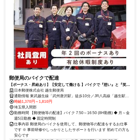
郵便局のバイクで配達
【ボーナス・昇給あり】【安定して働ける 】バイクで『想い』と『笑
顔』をつなぐお仕事してみませんか？
日本郵便株式会社 越生郵便局
通勤情報 東武越生線「武州唐沢駅」徒歩10分／JR八高線「越生駅」
徒歩12分
時給1,370円～1,810円
埼玉県入間郡
勤務時間 【郵便物等の配達】バイク 7:50～16:50 (8H勤務) ◆ 月～金
週5日勤務 ◆ 固定時間制
仕事内容 郵便局のバイクを使用して、郵便物等の配達をするお仕事
です ※ 事前研修やしっかりとしたサポートを行います 初めての方も
安心です