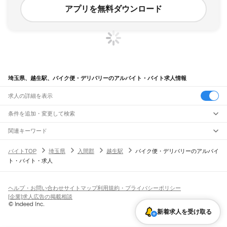
アプリを無料ダウンロード
埼玉県、越生駅、バイク便・デリバリーのアルバイト・バイト求人情報
求人の詳細を表示
条件を追加・変更して検索
市区町村を追加・変更
関連キーワード
完全在宅ワーク 全国
シール貼り 在宅
現在地周辺
ガチャガチャ
犬カフェ
埼玉県
駅を追加・変更
バイトTOP
埼玉県
入間郡
越生駅
バイク便・デリバリーのアルバイ
埼玉県
すべて
ト・バイト・求人
さいたま市
すべて
職種を追加・変更
JR武蔵野線
西区
北区
大宮区
見沼区
中央区
桜区
浦和区
南区
緑区
岩槻区
東所沢駅
新座駅
北朝霞駅
西浦和駅
武蔵浦和駅
南浦和駅
東浦和駅
東川口駅
南越谷駅
飲食・フードサービス
川越市
熊谷市
川口市
行田市
秩父市
所沢市
飯能市
加須市
本庄市
東松山市
特徴を追加・変更
越谷レイクタウン駅
吉川駅
吉川美南駅
新三郷駅
三郷駅
飲食・フードサービス
すべて
ヘルプ・お問い合わせ
サイトマップ
利用規約・プライバシーポリシー
春日部市
狭山市
羽生市
鴻巣市
深谷市
上尾市
草加市
越谷市
蕨市
戸田市
入間市
ホールスタッフ
キッチンスタッフ
皿洗い・洗い場
精肉・鮮魚加工
給食調理
人気
[企業]求人広告の掲載相談
JR八高線(八王子～高麗川)
朝霞市
志木市
和光市
新座市
桶川市
久喜市
北本市
八潮市
富士見市
三郷市
蓮田市
雇用形態を追加・変更
パン屋（ベーカリー）
フードカウンター販売員
バー（BAR）・バーテンダー
日払いOK
高校生歓迎
学生歓迎
深夜の仕事
髪型・髪色自由
ひげOK
ネイルOK
金子駅
東飯能駅
高麗川駅
坂戸市
幸手市
鶴ヶ島市
日高市
吉川市
ふじみ野市
白岡市
騎西町
北川辺町
飲食店補助（開店・閉店準備）
飲食店（店長・マネージャー）
新着求人を受け取る
ピアスOK
アルバイト・パート
履歴書不要
オープニングスタッフ
留学生・外国人活躍中
大利根町
北足立郡
入間郡
比企郡
秩父郡
児玉郡
大里郡
南埼玉郡
北葛飾郡
都道府県を変更
営業・販売
JR八高線(高麗川～高崎)
勤務期間
正社員