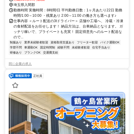
駅」「川角駅」などからもアクセス良好◎ 事務所/埼玉県鶴ヶ島市高
埼玉県入間郡
倉1250-6
勤務時間 実働時間：8時間/日 平均勤務日数：1ヶ月あたり22日 勤務
時間/1:00～10:00 ・残業あり 2:00～11:00 の働き方も選べます♪
仕事内容 ＜ルート配送の3tドライバー＞ 店舗や工場へ、 冷蔵・冷凍
の食材配送をお任せします！ 納品方法は、台車納品となります。 ガ
ッチリ稼いで、プライベートも充実！ 固定得意先へのルート配送な
ので...
制服あり
業界未経験者歓迎
資格取得支援あり
フリーター歓迎
バイク通勤OK
学歴不問
車通勤OK
固定時間制
経験不問
未経験者歓迎
住宅手当あり
研修あり
ブランクOK
交通費支給
同じ企業の求人
正社員