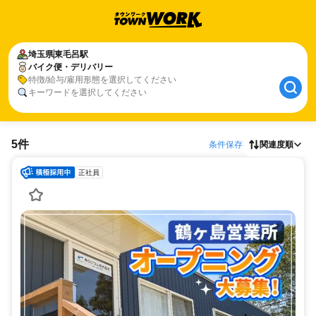
埼玉県
東毛呂駅
バイク便・デリバリー
特徴/給与/雇用形態を選択してください
キーワードを選択してください
5件
条件保存
関連度順
正社員