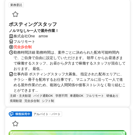
業務委託
ポスティングスタッフ
ノルマなし✨一人で屋外作業！
株式会社One arrow
フルリモート
完全歩合制
勤務時間詳細 勤務時間は、案件ごとに決められた配布可能時間内
で、ご自身で自由に設定していただけます。 朝早くからお昼過ぎま
で稼働するスタッフ、お昼から夕方まで稼働するスタッフが混在して
おります。 最低...
仕事内容 ポスティングスタッフ大募集。 指定された配布エリアに、
チラシ・冊子を配布するお仕事です。 マニュアルに沿って一人で進
める屋外作業のため、複雑な人間関係や接客ストレスなく取り組むこ
とができます...
主婦・主夫歓迎
バイク通勤OK
学歴不問
車通勤OK
フルリモート
研修あり
長期歓迎
完全歩合制
シフト制
アルバイト・パート