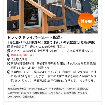
トラックドライバー(ルート配送)
【完全週休2日(土日祝休み)】業界では珍しい年次査定による昇給制度あ
り！ブランク歓迎／早朝スタート◎中高年活躍中！＜営業所OPEN！オ
鶴ヶ島営業所 寿ロジコム株式会社_毛呂山
ープニング募集！＞
アクセス 東武越生線 東毛呂徒歩約9分、ＪＲ八高線 毛呂徒歩約11
分、東武越生線 武州長瀬出入口1徒歩約12分 「東毛呂駅」「毛呂
月給300,000円以上
駅」「川角駅」などからもアクセス良好◎ 事務所/埼玉県鶴ヶ島市高
埼玉県入間郡
倉1250-6
勤務時間 実働時間：8時間/日 平均勤務日数：1ヶ月あたり22日 勤務
時間：6:30～15:30 ・残業あり
仕事内容 ＜ルート配送の3tドライバー＞ 店舗や工場への 冷蔵・冷凍
の食品配送をお任せします。 荷主の倉庫で商品を積み込み後に 配送
開始になります。 納品方法は台車の納品となります。 ガッチリ稼い
で...
業界未経験者歓迎
資格取得支援あり
バイク通勤OK
学歴不問
車通勤OK
固定時間制
経験不問
未経験者歓迎
住宅手当あり
経験者歓迎
研修あり
ブランクOK
交通費支給