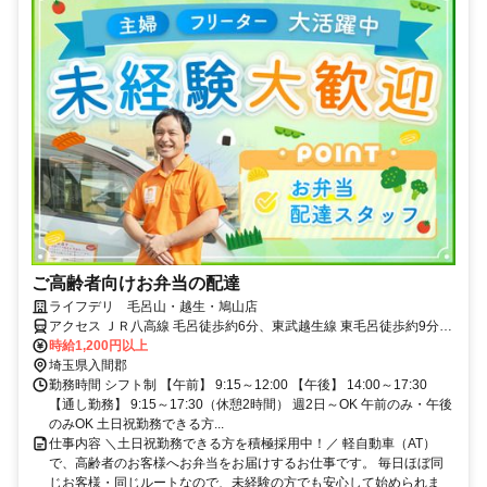
ご高齢者向けお弁当の配達
ライフデリ 毛呂山・越生・鳩山店
アクセス ＪＲ八高線 毛呂徒歩約6分、東武越生線 東毛呂徒歩約9分、
東武越生線 武州唐沢徒歩約17分 毛呂駅より徒歩6分
時給1,200円以上
埼玉県入間郡
勤務時間 シフト制 【午前】 9:15～12:00 【午後】 14:00～17:30
【通し勤務】 9:15～17:30（休憩2時間） 週2日～OK 午前のみ・午後
のみOK 土日祝勤務できる方...
仕事内容 ＼土日祝勤務できる方を積極採用中！／ 軽自動車（AT）
で、高齢者のお客様へお弁当をお届けするお仕事です。 毎日ほぼ同
じお客様・同じルートなので、未経験の方でも安心して始められま