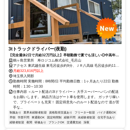
3tトラックドライバー(夜勤)
【完全週休2日で月給32万円以上】早朝勤務で夏でも涼しい◎中高年活
躍中！電話応募も大歓迎♪＜営業所OPEN！オープニング募集！＞
鶴ヶ島営業所 寿ロジコム株式会社_毛呂山
アクセス 東武越生線 東毛呂徒歩約9分、ＪＲ八高線 毛呂徒歩約11
分、東武越生線 武州長瀬出入口1徒歩約12分 「東毛呂駅」「毛呂
月給323,616円以上
駅」「川角駅」などからもアクセス良好◎ 事務所/埼玉県鶴ヶ島市高
埼玉県入間郡
倉1250-6
勤務時間 実働時間：8時間/日 平均勤務日数：1ヶ月あたり22日 勤務
時間：1:30～10:30
仕事内容 ＜ルート配送の3tドライバー＞ 大手スーパーへパンの配送
をお願いします。 納品方法はゲート車を使用します。 ガッチリ稼い
で、プライベートも充実！ 固定得意先へのルート配送なので 道が苦
手な...
制服あり
業界未経験者歓迎
資格取得支援あり
フリーター歓迎
バイク通勤OK
早朝
学歴不問
車通勤OK
固定時間制
経験不問
未経験者歓迎
住宅手当あり
経験者歓迎
夜間
研修あり
ブランクOK
交通費支給
深夜