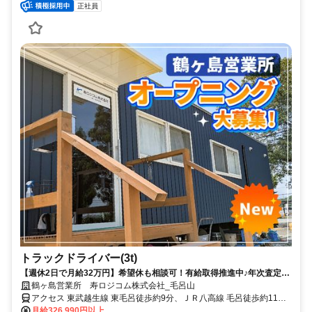
正社員
トラックドライバー(3t)
【週休2日で月給32万円】希望休も相談可！有給取得推進中♪年次査定に
よる昇給制度もあり◎未経験大歓迎！＜営業所OPEN！オープニング募
鶴ヶ島営業所 寿ロジコム株式会社_毛呂山
集！＞
アクセス 東武越生線 東毛呂徒歩約9分、ＪＲ八高線 毛呂徒歩約11
分、東武越生線 武州長瀬出入口1徒歩約12分 「東毛呂駅」「毛呂
月給326,990円以上