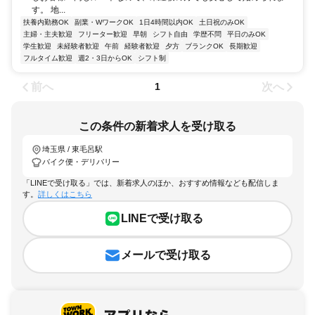
す。 地...
扶養内勤務OK
副業・WワークOK
1日4時間以内OK
土日祝のみOK
主婦・主夫歓迎
フリーター歓迎
早朝
シフト自由
学歴不問
平日のみOK
学生歓迎
未経験者歓迎
午前
経験者歓迎
夕方
ブランクOK
長期歓迎
フルタイム歓迎
週2・3日からOK
シフト制
前へ
次へ
1
この条件の新着求人を受け取る
埼玉県 / 東毛呂駅
バイク便・デリバリー
「LINEで受け取る」では、新着求人のほか、おすすめ情報なども配信しま
す。
詳しくはこちら
LINEで受け取る
メールで受け取る