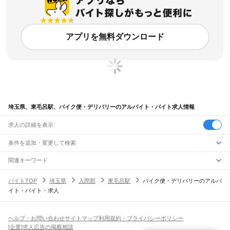
アプリを無料ダウンロード
埼玉県、東毛呂駅、バイク便・デリバリーのアルバイト・バイト求人情報
求人の詳細を表示
条件を追加・変更して検索
市区町村を追加・変更
関連キーワード
完全在宅ワーク 全国
シール貼り 在宅
現在地周辺
ガチャガチャ
犬カフェ
埼玉県
駅を追加・変更
バイトTOP
埼玉県
入間郡
東毛呂駅
バイク便・デリバリーのアルバ
埼玉県
すべて
イト・バイト・求人
さいたま市
すべて
職種を追加・変更
JR武蔵野線
西区
北区
大宮区
見沼区
中央区
桜区
浦和区
南区
緑区
岩槻区
東所沢駅
新座駅
北朝霞駅
西浦和駅
武蔵浦和駅
南浦和駅
東浦和駅
東川口駅
南越谷駅
飲食・フードサービス
川越市
熊谷市
川口市
行田市
秩父市
所沢市
飯能市
加須市
本庄市
東松山市
特徴を追加・変更
越谷レイクタウン駅
吉川駅
吉川美南駅
新三郷駅
三郷駅
飲食・フードサービス
すべて
ヘルプ・お問い合わせ
サイトマップ
利用規約・プライバシーポリシー
春日部市
狭山市
羽生市
鴻巣市
深谷市
上尾市
草加市
越谷市
蕨市
戸田市
入間市
ホールスタッフ
キッチンスタッフ
皿洗い・洗い場
精肉・鮮魚加工
給食調理
人気
[企業]求人広告の掲載相談
JR八高線(八王子～高麗川)
朝霞市
志木市
和光市
新座市
桶川市
久喜市
北本市
八潮市
富士見市
三郷市
蓮田市