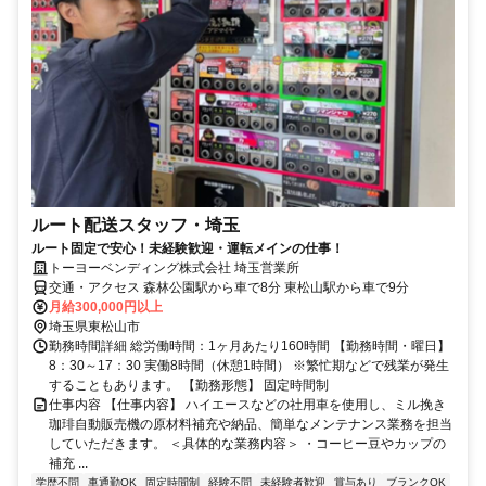
ルート配送スタッフ・埼玉
ルート固定で安心！未経験歓迎・運転メインの仕事！
トーヨーベンディング株式会社 埼玉営業所
交通・アクセス 森林公園駅から車で8分 東松山駅から車で9分
月給300,000円以上
埼玉県東松山市
勤務時間詳細 総労働時間：1ヶ月あたり160時間 【勤務時間・曜日】
8：30～17：30 実働8時間（休憩1時間） ※繁忙期などで残業が発生
することもあります。 【勤務形態】 固定時間制
仕事内容 【仕事内容】 ハイエースなどの社用車を使用し、ミル挽き
珈琲自動販売機の原材料補充や納品、簡単なメンテナンス業務を担当
していただきます。 ＜具体的な業務内容＞ ・コーヒー豆やカップの
補充 ...
学歴不問
車通勤OK
固定時間制
経験不問
未経験者歓迎
賞与あり
ブランクOK