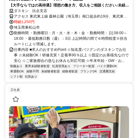
【大手ならではの高待遇】理想の働き方、収入をご相談ください♪未経験
歓迎！
ダスキン 比企支店
アクセス 東武東上線 森林公園（埼玉県）南口徒歩約19分、東武東上
線 つきのわ南口徒歩約28分、東武東上線 東松山西口徒歩約43分 東武
時給1,250円
東上線「森林公園」駅から徒歩２０分／関越自動車道「東松山」ICか
埼玉県東松山市
ら車で３分
勤務時間 ・勤務曜日：月・火・水・木・金 ・勤務時間： [1] 08:00～
18:00 ・最低勤務日数（週）：3日 上記時間の間で６時間程度※担当
ルートにより増減します。
仕事内容 ■求人のおすすめPoint ☆知名度バツグンのダスキンでお仕
事 ☆未経験OK！研修充実！定着率90％以上 ☆固定のお客様先なので
安心 ☆ご家族都合の急なお休みも対応可能 ☆年末年始・GW・お...
制服あり
業界未経験者歓迎
社員登用あり
フリーター歓迎
バイク通勤OK
車通勤OK
経験不問
未経験者歓迎
経験者歓迎
ブランクOK
交通費支給
シフト制
社割あり
正社員