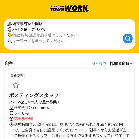
埼玉県
森林公園駅
バイク便・デリバリー
特徴/給与/雇用形態を選択してください
キーワードを選択してください
8件
条件保存
関連度順
業務委託
ポスティングスタッフ
ノルマなし✨一人で屋外作業！
株式会社One arrow
フルリモート
完全歩合制
勤務時間詳細 勤務時間は、案件ごとに決められた配布可能時間内
で、ご自身で自由に設定していただけます。 朝早くからお昼過ぎま
で稼働するスタッフ、お昼から夕方まで稼働するスタッフが混在して