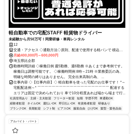
軽自動車での宅配STAFF 軽貨物ドライバー
未経験から月50万可！同乗研修・車両レンタル
12
交通・アクセス ◇通勤方法◇原則、配達で使用する軽バンで 積込地
まで行って頂く直行直帰スタイルです。 ＜事務所所在地＞ 〒320-
月給400,000円～600,000円
0807 栃木県宇都宮市松が峰1丁目3-16 グラン宇都宮◇通勤方法◇原
埼玉県比企郡
則、配達で使用する軽バンで 積込地まで行って頂く直行直帰スタイ
勤務時間詳細 ◇稼働日例 週5勤務、週6勤務 ※あくまで参考例です。
ルです。 ＜事務所所在地＞ 〒320-0807 栃木県宇都宮市松が峰1丁目
稼働日は調整可能です。 ◇稼働時間例 8時～21時 ※業務委託の為、
3-16 グラン宇都宮605
明確な時間の縛りはありません。 完全出来高制の為、 ...
仕事内容 ◇【仕事内容】◇ 軽自動車を使った宅配のお仕事です！ *～
宅配配送例～* ￣￣￣￣￣￣￣￣￣￣￣￣￣￣￣￣￣￣￣￣ 配達する
エリアは固定で決められており 車で10分程度あれば端から端まで行...
社員登用あり
主婦・主夫歓迎
フリーター歓迎
短期
学歴不問
車通勤OK
経験者歓迎
ネイルOK
週払いOK
即日払いOK
有資格者歓迎
研修あり
ブランクOK
長期歓迎
シフト制
ピアスOK
服装自由
ひげOK
髪型・髪色自由
アルバイト・パート