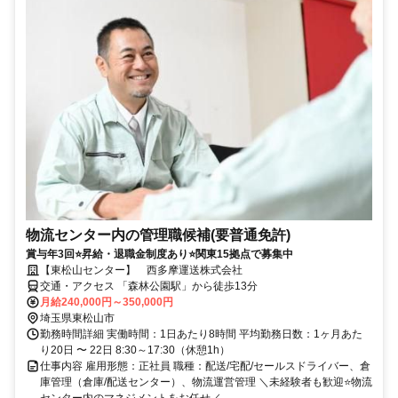
物流センター内の管理職候補(要普通免許)
賞与年3回⭐昇給・退職金制度あり⭐関東15拠点で募集中
【東松山センター】 西多摩運送株式会社
交通・アクセス 「森林公園駅」から徒歩13分
月給240,000円～350,000円
埼玉県東松山市
勤務時間詳細 実働時間：1日あたり8時間 平均勤務日数：1ヶ月あた
り20日 〜 22日 8:30～17:30（休憩1h）
仕事内容 雇用形態：正社員 職種：配送/宅配/セールスドライバー、倉
庫管理（倉庫/配送センター）、物流運営管理 ＼未経験者も歓迎⭐物流