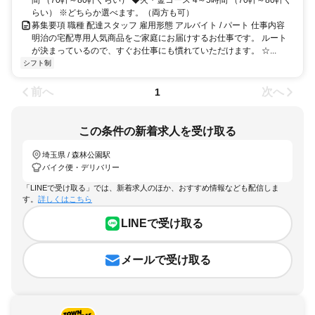
間 （70軒～80軒くらい） ◆火・金コース 4～5時間 （70軒～80軒く
らい） ※どちらか選べます。（両方も可）
募集要項 職種 配達スタッフ 雇用形態 アルバイト / パート 仕事内容
明治の宅配専用人気商品をご家庭にお届けするお仕事です。 ルート
が決まっているので、すぐお仕事にも慣れていただけます。 ☆...
シフト制
前へ
次へ
1
この条件の新着求人を受け取る
埼玉県 / 森林公園駅
バイク便・デリバリー
「LINEで受け取る」では、新着求人のほか、おすすめ情報なども配信しま
す。
詳しくはこちら
LINEで受け取る
メールで受け取る