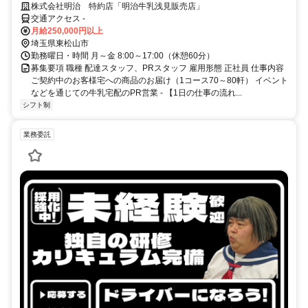
す！正社員として腰を据えて働こう！
株式会社明治 特約店「明治牛乳浅見販売店」
交通アクセス -
月給250,000円以上
埼玉県東松山市
勤務曜日・時間 月～金 8:00～17:00（休憩60分）
募集要項 職種 配達スタッフ、PRスタッフ 雇用形態 正社員 仕事内容
ご契約中のお客様宅への商品のお届け（1コース70～80軒） イベント
などを通じての牛乳宅配のPR営業 - 【1日の仕事の流れ...
シフト制
業務委託