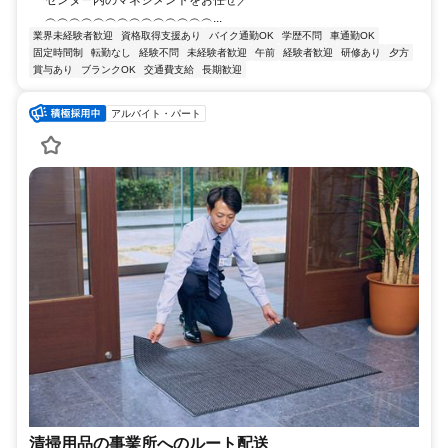
センター内のマネジメントをお任せ／
︵︵︵︵︵︵︵︵︵︵︵︵︵︵...
業界未経験者歓迎
資格取得支援あり
バイク通勤OK
学歴不問
車通勤OK
固定時間制
転勤なし
経験不問
未経験者歓迎
午前
経験者歓迎
研修あり
夕方
賞与あり
ブランクOK
交通費支給
長期歓迎
アルバイト・パート
清掃用品の事業所へのルート配送