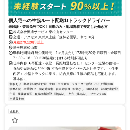
個人宅への生協ルート配送1tトラックドライバー
未経験・普通免許でOK！日勤のみ・地域密着で安定した働き方
株式会社流通サービス 東松山センター
交通・アクセス 東武東上線「森林公園駅」車で10分
月給279,120円以上
埼玉県東松山市
勤務時間詳細 総労働時間：1ヶ月あたり173時間20分 月曜日～金曜日
7：30～16：30 ※36協定における特別条項あり
仕事内容 ★再配達・夜勤・長距離運転なし！ センター近隣の住宅へ
食品や日用品などを宅配する生協ドライバーのお仕事です。 ＜仕事
内容＞ 小型トラックに乗り、組合員様に生協の商品を宅配します。
基本的に...
制服あり
業界未経験者歓迎
主婦・主夫歓迎
フリーター歓迎
バイク通勤OK
学歴不問
車通勤OK
固定時間制
職場見学可
転勤なし
経験不問
未経験者歓迎
午前
経験者歓迎
有資格者歓迎
研修あり
夕方
賞与あり
ブランクOK
交通費支給
正社員