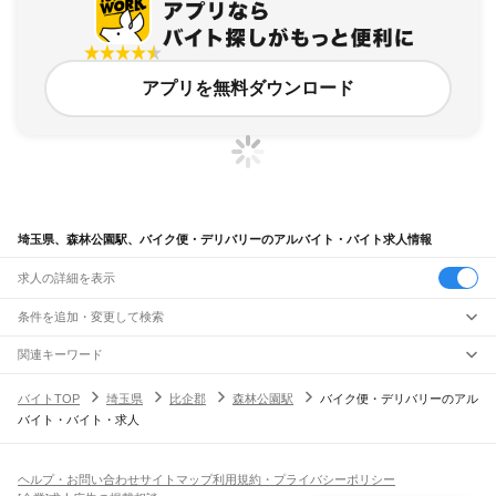
アプリを無料ダウンロード
埼玉県、森林公園駅、バイク便・デリバリーのアルバイト・バイト求人情報
求人の詳細を表示
条件を追加・変更して検索
市区町村を追加・変更
関連キーワード
完全在宅ワーク 全国
シール貼り 在宅
現在地周辺
ガチャガチャ
犬カフェ
埼玉県
駅を追加・変更
バイトTOP
埼玉県
比企郡
森林公園駅
バイク便・デリバリーのアル
埼玉県
すべて
バイト・バイト・求人
さいたま市
すべて
職種を追加・変更
JR武蔵野線
西区
北区
大宮区
見沼区
中央区
桜区
浦和区
南区
緑区
岩槻区
東所沢駅
新座駅
北朝霞駅
西浦和駅
武蔵浦和駅
南浦和駅
東浦和駅
東川口駅
南越谷駅
飲食・フードサービス
川越市
熊谷市
川口市
行田市
秩父市
所沢市
飯能市
加須市
本庄市
東松山市
特徴を追加・変更
越谷レイクタウン駅
吉川駅
吉川美南駅
新三郷駅
三郷駅
飲食・フードサービス
すべて
ヘルプ・お問い合わせ
サイトマップ
利用規約・プライバシーポリシー
春日部市
狭山市
羽生市
鴻巣市
深谷市
上尾市
草加市
越谷市
蕨市
戸田市
入間市
ホールスタッフ
キッチンスタッフ
皿洗い・洗い場
精肉・鮮魚加工
給食調理
人気