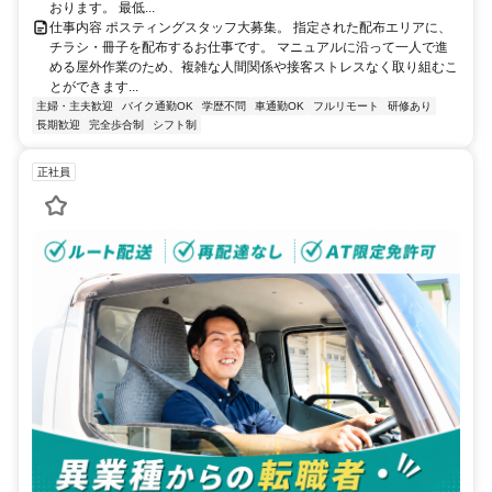
おります。 最低...
仕事内容 ポスティングスタッフ大募集。 指定された配布エリアに、
チラシ・冊子を配布するお仕事です。 マニュアルに沿って一人で進
める屋外作業のため、複雑な人間関係や接客ストレスなく取り組むこ
とができます...
主婦・主夫歓迎
バイク通勤OK
学歴不問
車通勤OK
フルリモート
研修あり
長期歓迎
完全歩合制
シフト制
正社員