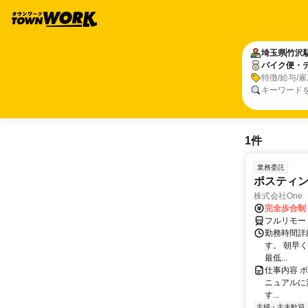
埼玉県
竹沢
バイク便・
特徴/給与/
キーワード
1件
業務委託
ポスティ
株式会社One a
完全歩合制
フルリモー
勤務時間詳
す。 朝早
最低...
仕事内容 
ニュアルに
す...
主婦・主夫歓迎