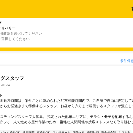
駅
デリバリー
雇用形態を選択してください
を選択してください
条件保
ングスタッフ
rrow
ト
細 勤務時間は、案件ごとに決められた配布可能時間内で、ご自身で自由に設定して
くからお昼過ぎまで稼働するスタッフ、お昼から夕方まで稼働するスタッフが混在し
ポスティングスタッフ大募集。 指定された配布エリアに、チラシ・冊子を配布するお
沿って一人で進める屋外作業のため、複雑な人間関係や接客ストレスなく取り組む
バイク通勤OK
学歴不問
車通勤OK
フルリモート
研修あり
長期歓迎
完全歩合制
シフト制