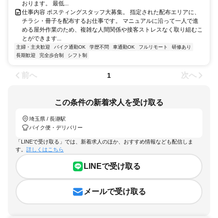
おります。 最低...
仕事内容 ポスティングスタッフ大募集。 指定された配布エリアに、
チラシ・冊子を配布するお仕事です。 マニュアルに沿って一人で進
める屋外作業のため、複雑な人間関係や接客ストレスなく取り組むこ
とができます...
主婦・主夫歓迎
バイク通勤OK
学歴不問
車通勤OK
フルリモート
研修あり
長期歓迎
完全歩合制
シフト制
前へ
次へ
1
この条件の新着求人を受け取る
埼玉県 / 長瀞駅
バイク便・デリバリー
「LINEで受け取る」では、新着求人のほか、おすすめ情報なども配信しま
す。
詳しくはこちら
LINEで受け取る
メールで受け取る