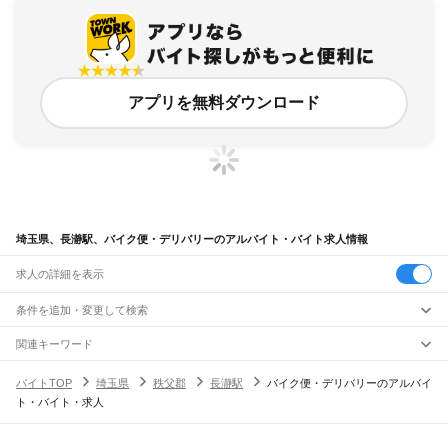
アプリを無料ダウンロード
埼玉県、長瀞駅、バイク便・デリバリーのアルバイト・バイト求人情報
求人の詳細を表示
条件を追加・変更して検索
市区町村を追加・変更
関連キーワード
完全在宅ワーク 全国
シール貼り 在宅
現在地周辺
ガチャガチャ
犬カフェ
埼玉県
駅を追加・変更
バイトTOP
埼玉県
秩父郡
長瀞駅
バイク便・デリバリーのアルバイ
埼玉県
すべて
ト・バイト・求人
さいたま市
すべて
職種を追加・変更
JR武蔵野線
西区
北区
大宮区
見沼区
中央区
桜区
浦和区
南区
緑区
岩槻区
東所沢駅
新座駅
北朝霞駅
西浦和駅
武蔵浦和駅
南浦和駅
東浦和駅
東川口駅
南越谷駅
飲食・フードサービス
川越市
熊谷市
川口市
行田市
秩父市
所沢市
飯能市
加須市
本庄市
東松山市
特徴を追加・変更
越谷レイクタウン駅
吉川駅
吉川美南駅
新三郷駅
三郷駅