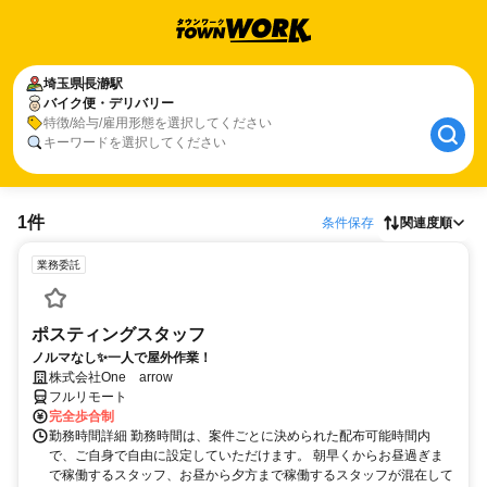
埼玉県
長瀞駅
バイク便・デリバリー
特徴/給与/雇用形態を選択してください
キーワードを選択してください
1件
条件保存
関連度順
業務委託
ポスティングスタッフ
ノルマなし✨一人で屋外作業！
株式会社One arrow
フルリモート
完全歩合制
勤務時間詳細 勤務時間は、案件ごとに決められた配布可能時間内
で、ご自身で自由に設定していただけます。 朝早くからお昼過ぎま
で稼働するスタッフ、お昼から夕方まで稼働するスタッフが混在して