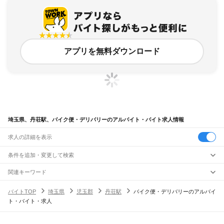
アプリを無料ダウンロード
埼玉県、丹荘駅、バイク便・デリバリーのアルバイト・バイト求人情報
求人の詳細を表示
条件を追加・変更して検索
市区町村を追加・変更
関連キーワード
完全在宅ワーク 全国
シール貼り 在宅
現在地周辺
ガチャガチャ
犬カフェ
埼玉県
駅を追加・変更
バイトTOP
埼玉県
児玉郡
丹荘駅
バイク便・デリバリーのアルバイ
埼玉県
すべて
ト・バイト・求人
さいたま市
すべて
職種を追加・変更
JR武蔵野線
西区
北区
大宮区
見沼区
中央区
桜区
浦和区
南区
緑区
岩槻区
東所沢駅
新座駅
北朝霞駅
西浦和駅
武蔵浦和駅
南浦和駅
東浦和駅
東川口駅
南越谷駅
飲食・フードサービス
川越市
熊谷市
川口市
行田市
秩父市
所沢市
飯能市
加須市
本庄市
東松山市
特徴を追加・変更
越谷レイクタウン駅
吉川駅
吉川美南駅
新三郷駅
三郷駅