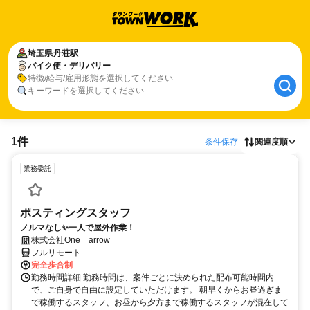
埼玉県
丹荘駅
バイク便・デリバリー
特徴/給与/雇用形態を選択してください
キーワードを選択してください
1件
条件保存
関連度順
業務委託
ポスティングスタッフ
ノルマなし✨一人で屋外作業！
株式会社One arrow
フルリモート
完全歩合制
勤務時間詳細 勤務時間は、案件ごとに決められた配布可能時間内
で、ご自身で自由に設定していただけます。 朝早くからお昼過ぎま
で稼働するスタッフ、お昼から夕方まで稼働するスタッフが混在して