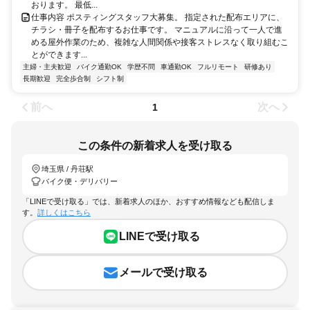
おります。 最低...
仕事内容 ポスティングスタッフ大募集。 指定された配布エリアに、
チラシ・冊子を配布するお仕事です。 マニュアルに沿って一人で進
める屋外作業のため、複雑な人間関係や接客ストレスなく取り組むこ
とができます...
主婦・主夫歓迎
バイク通勤OK
学歴不問
車通勤OK
フルリモート
研修あり
長期歓迎
完全歩合制
シフト制
前へ
次へ
1
この条件の新着求人を受け取る
埼玉県 / 丹荘駅
バイク便・デリバリー
「LINEで受け取る」では、新着求人のほか、おすすめ情報なども配信しま
す。
詳しくはこちら
LINEで受け取る
メールで受け取る