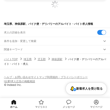
埼玉県、神保原駅、バイク便・デリバリーのアルバイト・バイト求人情報
求人の詳細を表示
条件を追加・変更して検索
市区町村を追加・変更
関連キーワード
完全在宅ワーク 全国
シール貼り 在宅
現在地周辺
ガチャガチャ
犬カフェ
埼玉県
駅を追加・変更
バイトTOP
埼玉県
児玉郡
神保原駅
バイク便・デリバリーのアルバ
埼玉県
すべて
イト・バイト・求人
さいたま市
すべて
職種を追加・変更
JR武蔵野線
西区
北区
大宮区
見沼区
中央区
桜区
浦和区
南区
緑区
岩槻区
東所沢駅
新座駅
北朝霞駅
西浦和駅
武蔵浦和駅
南浦和駅
東浦和駅
東川口駅
南越谷駅
飲食・フードサービス
川越市
熊谷市
川口市
行田市
秩父市
所沢市
飯能市
加須市
本庄市
東松山市
特徴を追加・変更
越谷レイクタウン駅
吉川駅
吉川美南駅
新三郷駅
三郷駅
飲食・フードサービス
すべて
ヘルプ・お問い合わせ
サイトマップ
利用規約・プライバシーポリシー
春日部市
狭山市
羽生市
鴻巣市
深谷市
上尾市
草加市
越谷市
蕨市
戸田市
入間市
ホールスタッフ
キッチンスタッフ
皿洗い・洗い場
精肉・鮮魚加工
給食調理
人気
[企業]求人広告の掲載相談
JR八高線(八王子～高麗川)
朝霞市
志木市
和光市
新座市
桶川市
久喜市
北本市
八潮市
富士見市
三郷市
蓮田市
雇用形態を追加・変更
パン屋（ベーカリー）
フードカウンター販売員
バー（BAR）・バーテンダー
日払いOK
高校生歓迎
学生歓迎
深夜の仕事
髪型・髪色自由
ひげOK
ネイルOK
金子駅
東飯能駅
高麗川駅
坂戸市
幸手市
鶴ヶ島市
日高市
吉川市
ふじみ野市
白岡市
騎西町
北川辺町
飲食店補助（開店・閉店準備）
飲食店（店長・マネージャー）
新着求人を受け取る
ピアスOK
アルバイト・パート
履歴書不要
オープニングスタッフ
留学生・外国人活躍中
大利根町
北足立郡
入間郡
比企郡
秩父郡
児玉郡
大里郡
南埼玉郡
北葛飾郡
都道府県を変更
営業・販売
JR八高線(高麗川～高崎)
勤務期間
正社員
高麗川駅
毛呂駅
越生駅
明覚駅
小川町駅
竹沢駅
折原駅
寄居駅
用土駅
松久駅
児玉駅
営業・販売
すべて
短期
契約社員
単発・1日OK
長期
期間限定（春夏冬休み等）
丹荘駅
営業
テレフォンアポインター（テレアポ）
ルートセールス
コンビニ
シフト
派遣社員
フードカウンター販売員
アパレル
家電量販店・携帯販売（携帯ショップ）
土日祝のみOK
業務委託
平日のみOK
週1日からOK
週2・3日からOK
週4日以上OK
ホーム
マイリスト
メッセージ
マイページ
宇都宮線
販売店（店長・マネージャー）
その他販売
時間や曜日が選べる・シフト自由
固定時間・固定シフト制
シフト制