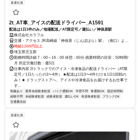
派遣社員
2t_AT車_アイスの配送ドライバー_A1591
配送は1日3件のみ／地場配送／AT限定可／週払い／神保原駅
株式会社カラフル
交通・アクセス JR高崎線「神保原（じんぼはら）駅」（南口）より
徒歩13分（約1.0km）
時給1,500円以上
埼玉県児玉郡
勤務時間詳細 7：00～16：00 休憩：60分 残業時間の目安：50時間/
月 所定労働日数：週5日
仕事内容 2tトラックでのアイス・冷凍食品の配送ドライバー（AT限
定可／1日たったの3〜4件） ★配送は1日3〜4件だけ＆1日1回戦の
み！★ ドラッグストアへ、アイスや冷凍食品をお届けするお仕事で
す...
制服あり
業界未経験者歓迎
バイク通勤OK
学歴不問
車通勤OK
固定時間制
経験不問
未経験者歓迎
経験者歓迎
週払いOK
有資格者歓迎
ブランクOK
交通費支給
派遣社員