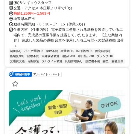
(株)サンギョウスタッフ
交通・アクセス 本庄駅より車で10分
時給1,250円～1,563円
埼玉県本庄市
勤務時間詳細 ・8：30～17：15（休憩60分）
仕事内容 【仕事内容】 電子装置に使用される基板を製造している工
場内で、完成品の運搬作業を担当していただきます。 【主な業務内
容】 完成した製品の運搬 台車を使用した各工程間への製品移動 出荷
エ...
制服あり
バイク通勤OK
学歴不問
車通勤OK
即日勤務OK
固定時間制
職場見学可
経験不問
未経験者歓迎
週払いOK
即日払いOK
ブランクOK
交通費支給
長期歓迎
フルタイム歓迎
長期休暇あり
履歴書不要
髪型・髪色自由
アルバイト・パート