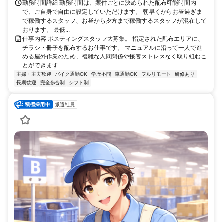
勤務時間詳細 勤務時間は、案件ごとに決められた配布可能時間内
で、ご自身で自由に設定していただけます。 朝早くからお昼過ぎま
で稼働するスタッフ、お昼から夕方まで稼働するスタッフが混在して
おります。 最低...
仕事内容 ポスティングスタッフ大募集。 指定された配布エリアに、
チラシ・冊子を配布するお仕事です。 マニュアルに沿って一人で進
める屋外作業のため、複雑な人間関係や接客ストレスなく取り組むこ
とができます...
主婦・主夫歓迎
バイク通勤OK
学歴不問
車通勤OK
フルリモート
研修あり
長期歓迎
完全歩合制
シフト制
派遣社員