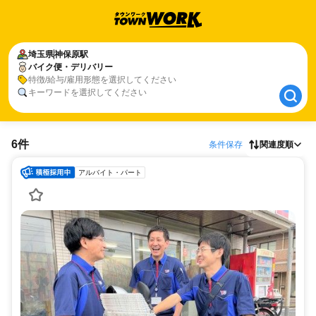
埼玉県
埼玉県
神保原駅
神保原駅
バイク便・デリバリー
バイク便・デリバリー
特徴/給与/雇用形態を選択してください
キーワードを選択してください
6件
条件保存
関連度順
アルバイト・パート