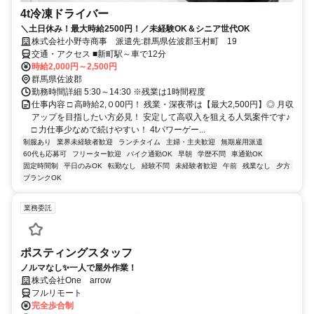
4t冷凍ドライバー
＼土日休み！最大時給2500円！／未経験OK＆シニア世代OK
株式会社小野寺商事 派遣先:群馬県佐波郡玉村町 19
交通・アクセス ■新町駅～車で12分
時給2,000円～2,500円
群馬県佐波郡
勤務時間詳細 5:30～14:30 ※残業は1時間程度
仕事内容 □ 高時給2,０00円！ 残業・深夜帯は【最大2,500円】◎ 月収
アップを目指したい方必見！ 安定して高収入を狙える人気案件です♪
□ 力仕事少なめで続けやすい！ 4tパワーゲー...
制服あり
業界未経験者歓迎
ランチタイム
主婦・主夫歓迎
無期雇用派遣
60代も応募可
フリーター歓迎
バイク通勤OK
早朝
学歴不問
車通勤OK
固定時間制
平日のみOK
転勤なし
経験不問
未経験者歓迎
午前
残業なし
夕方
ブランクOK
業務委託
ポスティングスタッフ
ノルマなし✨一人で屋外作業！
株式会社One arrow
フルリモート
完全歩合制