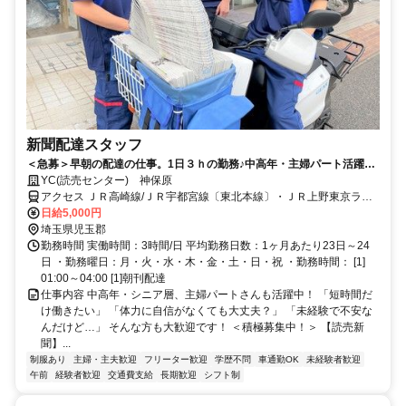
新聞配達スタッフ
＜急募＞早朝の配達の仕事。1日３ｈの勤務♪中高年・主婦パート活躍
中！未経験者大歓迎！
YC(読売センター) 神保原
アクセス ＪＲ高崎線/ＪＲ宇都宮線〔東北本線〕・ＪＲ上野東京ライ
ン 神保原徒歩約8分
日給5,000円
埼玉県児玉郡
勤務時間 実働時間：3時間/日 平均勤務日数：1ヶ月あたり23日～24
日 ・勤務曜日：月・火・水・木・金・土・日・祝 ・勤務時間： [1]
01:00～04:00 [1]朝刊配達
仕事内容 中高年・シニア層、主婦パートさんも活躍中！ 「短時間だ
け働きたい」 「体力に自信がなくても大丈夫？」 「未経験で不安な
んだけど…」 そんな方も大歓迎です！ ＜積極募集中！＞ 【読売新
聞】...
制服あり
主婦・主夫歓迎
フリーター歓迎
学歴不問
車通勤OK
未経験者歓迎
午前
経験者歓迎
交通費支給
長期歓迎
シフト制