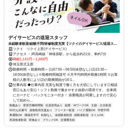
デイサービスの送迎スタッフ
未経験者歓迎/経験不問/研修制度充実【ツクイのデイサービス/送迎スタ
ッフ求人】
ツクイ ツクイ上里(デイサービス)
アクセス ・JR高崎線「神保原駅」から徒歩約21分、車約7分
時給1,141円～1,289円
埼玉県児玉郡
勤務時間 ＜勤務時間＞ (1)07:50～09:50(休憩なし) (2)15:30～
18:00(休憩なし) ※勤務時間相談可 ※月平均時間外勤務1時間 ※お客
様の人数等により(2)の勤務開始が16:1...
仕事内容 ◆仕事内容 充実な制度で働く方を大切にしています◎相談
窓口もあり安心！シフト勤務で働きやすさ抜群の環境です。 全車両
にカーナビ・バックモニター付き！ 添乗職員が同乗しますので安心
して始めら...
制服あり
変形労働時間制
社員登用あり
副業・WワークOK
主婦・主夫歓迎
60代も応募可
資格取得支援あり
フリーター歓迎
バイク通勤OK
学歴不問
車通勤OK
職場見学可
転勤なし
未経験者歓迎
経験者歓迎
ネイルOK
有資格者歓迎
研修あり
ブランクOK
交通費支給