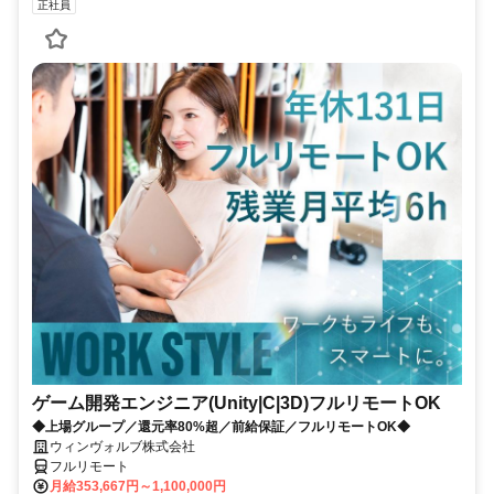
正社員
ゲーム開発エンジニア(Unity|C|3D)フルリモートOK
◆上場グループ／還元率80%超／前給保証／フルリモートOK◆
ウィンヴォルブ株式会社
フルリモート
月給353,667円～1,100,000円