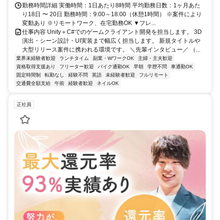
勤務時間詳細 実働時間：1日あたり8時間 平均勤務日数：1ヶ月あた
り18日 〜 20日 勤務時間：9:00～18:00（休憩1時間） ※案件により
変動あり ※リモートワーク、在宅勤務OK ▼フレ...
仕事内容 Unity＋C#でのゲームクライアント開発を担当します。 3D
演出・シーン設計・UI実装まで幅広く担当します。 新規タイトルや
大型リリース案件に携われる環境です。 ＼先輩インタビュー／ （...
業界未経験者歓迎
ランチタイム
副業・WワークOK
主婦・主夫歓迎
資格取得支援あり
フリーター歓迎
バイク通勤OK
早朝
学歴不問
車通勤OK
固定時間制
転勤なし
経験不問
英語
未経験者歓迎
フルリモート
交通費全額支給
午前
経験者歓迎
ネイルOK
正社員