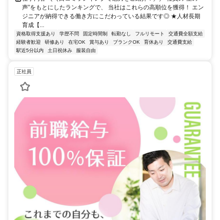
声”をもとにしたランキングで、 当社はこれらの高順位を獲得！ エン
ジニアが納得できる働き方にこだわっている結果です◎ ★人材長期
育成【...
資格取得支援あり
学歴不問
固定時間制
転勤なし
フルリモート
交通費全額支給
経験者歓迎
研修あり
在宅OK
賞与あり
ブランクOK
育休あり
交通費支給
駅近5分以内
土日祝休み
服装自由
正社員