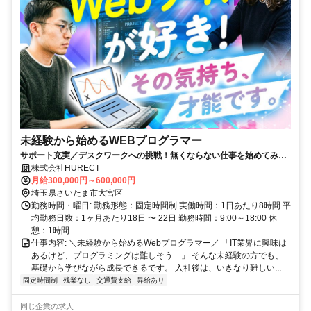
未経験から始めるWEBプログラマー
サポート充実／デスクワークへの挑戦！無くならない仕事を始めてみま
せんか？
株式会社HURECT
月給300,000円～600,000円
埼玉県さいたま市大宮区
勤務時間・曜日: 勤務形態：固定時間制 実働時間：1日あたり8時間 平
均勤務日数：1ヶ月あたり18日 〜 22日 勤務時間：9:00～18:00 休
憩：1時間
仕事内容: ＼未経験から始めるWebプログラマー／ 「IT業界に興味は
あるけど、プログラミングは難しそう…」 そんな未経験の方でも、
基礎から学びながら成長できるです。 入社後は、いきなり難しい...
固定時間制
残業なし
交通費支給
昇給あり
同じ企業の求人