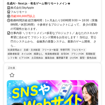
生成AI・Next.js・有名ゲーム等/リモートメイン★
株式会社SkyApple
フルリモート
月給300,000円以上
勤務時間詳細 総労働時間：1ヶ月あたり160時間 9:00 〜 18:00（実働
8時間／休憩1時間） ※参画するプロジェクトによって、 多少の変動
の可能性があります。
仕事内容 ＼リモートメイン×多彩なプロジェクト／ あなたのスキルや
希望に合わせて フロントエンド開発をお任せします！ 当社は、官公
庁のシステムから、 金融系の基盤システム、最新のゲーム開発、 さ
ら...
社員登用あり
主婦・主夫歓迎
フリーター歓迎
学歴不問
フルリモート
経験者歓迎
ネイルOK
残業なし
有資格者歓迎
在宅OK
ブランクOK
長期歓迎
シフト制
ピアスOK
土日祝休み
服装自由
履歴書不要
ひげOK
髪型・髪色自由
正社員