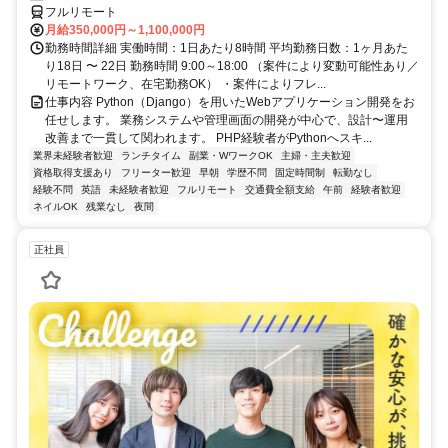
フルリモート
月給350,000円～1,100,000円
勤務時間詳細 実働時間：1日あたり8時間 平均勤務日数：1ヶ月あた
り18日 〜 22日 勤務時間 9:00～18:00 （案件により変動可能性あり／
リモートワーク、在宅勤務OK） ・案件によりフレ...
仕事内容 Python（Django）を用いたWebアプリケーション開発をお
任せします。 業務システムや管理画面の開発が中心で、設計〜運用
改善まで一貫して関われます。 PHP経験者がPythonへスキ...
業界未経験者歓迎
ランチタイム
副業・WワークOK
主婦・主夫歓迎
資格取得支援あり
フリーター歓迎
早朝
学歴不問
固定時間制
転勤なし
経験不問
英語
未経験者歓迎
フルリモート
交通費全額支給
午前
経験者歓迎
ネイルOK
残業なし
夜間
正社員