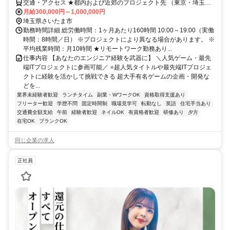
交通・アクセス ★都内および近郊のプロジェクト先 （東京・埼玉・
千葉・神奈川・長野・愛知） ★U・Iターン歓迎！ ★リモートワーク
月給300,000円～1,000,000円
勤務有 ※転居を伴う転勤は一切ございません。
埼玉県さいたま市
勤務時間詳細 総労働時間：1ヶ月あたり160時間 10:00～19:00（実働
時間：8時間／日） ※プロジェクトにより異なる場合があります。 ※
平均残業時間：月10時間 ★リモートワーク勤務あり...
仕事内容 【あなたのエンジニア経験を武器に】 ＼人気ゲーム・最先
端ITプロジェクトに参画可能／ ⭐超人気タイトルや最先端ITプロジェ
クトに経験を活かして挑戦できる 超大手有名ゲームの企画・開発な
どを...
業界未経験者歓迎
ランチタイム
副業・WワークOK
資格取得支援あり
フリーター歓迎
学歴不問
固定時間制
職場見学可
転勤なし
英語
住宅手当あり
交通費全額支給
午前
経験者歓迎
ネイルOK
有資格者歓迎
研修あり
夕方
在宅OK
ブランクOK
同じ企業の求人
正社員