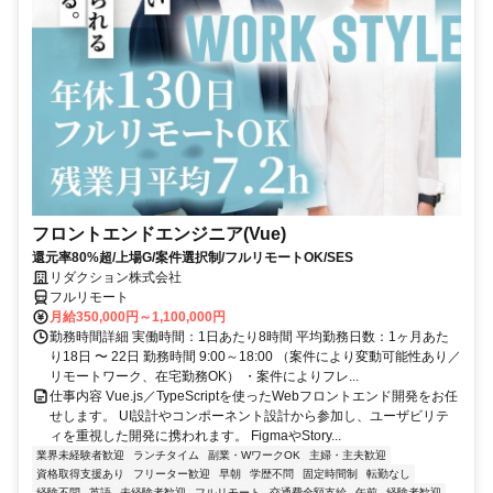
フロントエンドエンジニア(Vue)
還元率80%超/上場G/案件選択制/フルリモートOK/SES
リダクション株式会社
フルリモート
月給350,000円～1,100,000円
勤務時間詳細 実働時間：1日あたり8時間 平均勤務日数：1ヶ月あた
り18日 〜 22日 勤務時間 9:00～18:00 （案件により変動可能性あり／
リモートワーク、在宅勤務OK） ・案件によりフレ...
仕事内容 Vue.js／TypeScriptを使ったWebフロントエンド開発をお任
せします。 UI設計やコンポーネント設計から参加し、ユーザビリテ
ィを重視した開発に携われます。 FigmaやStory...
業界未経験者歓迎
ランチタイム
副業・WワークOK
主婦・主夫歓迎
資格取得支援あり
フリーター歓迎
早朝
学歴不問
固定時間制
転勤なし
経験不問
英語
未経験者歓迎
フルリモート
交通費全額支給
午前
経験者歓迎