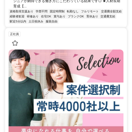
ジニアが納得できる働き方にこだわっている結果です◎ ★人材長期
育成【...
資格取得支援あり
学歴不問
固定時間制
転勤なし
フルリモート
交通費全額支給
経験者歓迎
研修あり
在宅OK
賞与あり
ブランクOK
育休あり
交通費支給
駅近5分以内
土日祝休み
服装自由
正社員