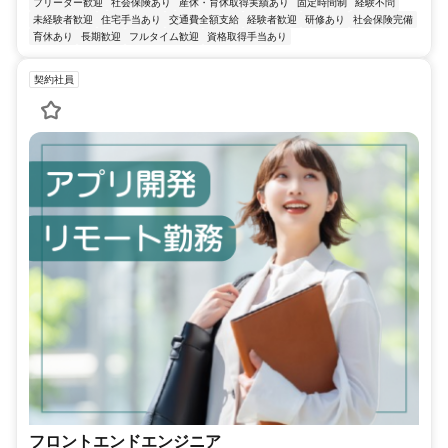
フリーター歓迎
社会保険あり
産休・育休取得実績あり
固定時間制
経験不問
未経験者歓迎
住宅手当あり
交通費全額支給
経験者歓迎
研修あり
社会保険完備
育休あり
長期歓迎
フルタイム歓迎
資格取得手当あり
契約社員
フロントエンドエンジニア