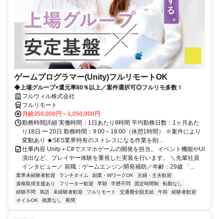
ゲームプログラマー(Unity)フルリモートOK
◆上場グループ×還元率80％以上／案件選択可◎フルリモ多数！
フルウィル株式会社
フルリモート
月給350,000円～1,050,000円
勤務時間詳細 実働時間：1日あたり8時間 平均勤務日数：1ヶ月あた
り18日 〜 20日 勤務時間：9:00～18:00（休憩1時間） ※案件により
変動あり ★SES業界特有のストレスになる作業を削...
仕事内容 Unity＋C#でスマホゲームの開発を担当。 イベント機能やUI
演出など、プレイヤー体験を重視した実装を行います。 ＼先輩社員
インタビュー／ 前職：ゲームエンジン開発補助／年齢：29歳 「...
業界未経験者歓迎
ランチタイム
副業・WワークOK
主婦・主夫歓迎
資格取得支援あり
フリーター歓迎
早朝
学歴不問
固定時間制
転勤なし
経験不問
英語
未経験者歓迎
フルリモート
交通費全額支給
午前
経験者歓迎
ネイルOK
残業なし
夜間