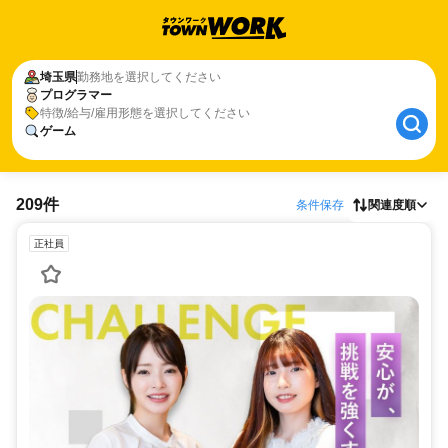
埼玉県
勤務地を選択してください
プログラマー
特徴/給与/雇用形態を選択してください
ゲーム
209件
条件保存
関連度順
正社員