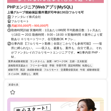
PHPエンジニア(Webアプリ|MySQL)
上場グループ/前給保証/案件選択可/年休130日/フルリモ可
ファンタレイ株式会社
フルリモート
月給350,000円～900,000円
勤務時間詳細 実働時間：1日あたり8時間 平均勤務日数：1ヶ月あた
り18日 〜 20日 勤務時間：9:00～18:00 ※実働8時間 ※案件により変
動あり ※リモートワーク、在宅勤務OK ▼フレ...
仕事内容 【フルリモート勤務｜全国どこからでも参画可能】 ――場
所に縛られない。 ――収入も、裁量も、案件も、自分で選ぶ。 それ
がファンタレイのフルリモートエンジニアです。 ■仕事内容 PHP・
M...
業界未経験者歓迎
ランチタイム
副業・WワークOK
主婦・主夫歓迎
資格取得支援あり
フリーター歓迎
早朝
学歴不問
固定時間制
転勤なし
経験不問
英語
未経験者歓迎
フルリモート
交通費全額支給
午前
経験者歓迎
ネイルOK
残業なし
夜間
派遣社員