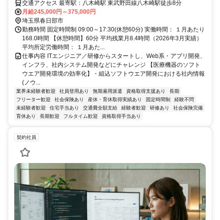
交通アクセス 最寄駅：八木崎駅 東武野田線八木崎駅徒歩8分
月給245,000円～375,000円
埼玉県春日部市
勤務時間 固定時間制 09:00～17:30(休憩60分) 実働時間： １月あたり
168.0時間 【休憩時間】60分 平均残業月8.4時間（2026年3月実績）
平均所定労働時間： １月あた...
仕事内容 ITエンジニア／研修からスタートし、Web系・アプリ開発、
インフラ、社内システム開発などにチャレンジ 【医療機器のソフト
ウエア開発環境の効率化】・組込ソフトウエア開発における社内情報
(ノウ...
業界未経験者歓迎
社員登用あり
無期雇用派遣
資格取得支援あり
長期
フリーター歓迎
社会保険あり
産休・育休取得実績あり
固定時間制
経験不問
未経験者歓迎
住宅手当あり
交通費全額支給
経験者歓迎
研修あり
社会保険完備
育休あり
長期歓迎
フルタイム歓迎
資格取得手当あり
契約社員