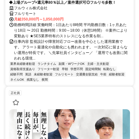
◆上場グループ×還元率80％以上／案件選択可◎フルリモ多数！
フルウィル株式会社
フルリモート
月給350,000円～1,050,000円
勤務時間詳細 実働時間：1日あたり8時間 平均勤務日数：1ヶ月あた
り18日 〜 20日 勤務時間：9:00～18:00（休憩1時間） ※案件により
変動あり ★SES業界特有のストレスになる作業を削...
仕事内容 監視設計や障害対応フロー改善を中心とした運用業務で
す。 アラート最適化や自動化にも携われます。 一次対応に留まらな
い運用が特長です。 ＼先輩社員インタビュー／ 「運用でも改善に関
われる環境...
業界未経験者歓迎
ランチタイム
副業・WワークOK
主婦・主夫歓迎
資格取得支援あり
フリーター歓迎
早朝
学歴不問
固定時間制
転勤なし
経験不問
英語
未経験者歓迎
フルリモート
交通費全額支給
午前
経験者歓迎
ネイルOK
残業なし
夜間
正社員