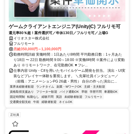
ゲームクライアントエンジニア(Unity|C) フルリモ可
還元率80％超！案件選択可／年休130日／フルリモ可／上場G
イリオスター株式会社
フルリモート
月給350,000円～1,100,000円
勤務時間詳細 実働時間：1日あたり8時間 平均勤務日数：1ヶ月あた
り18日 〜 22日 勤務時間 9:00～18:00 ※実働8時間 ※案件により変動
あり ※リモートワーク、在宅勤務OK ▼フレ...
仕事内容 Unity・C#を用いたモバイルゲーム開発を担当。 演出・UI実
装などプレイヤー体験を重視します。 ＼先輩社員インタビュー／
（前職：アニメーションPG 26歳・男性） 自分の作った演出に...
業界未経験者歓迎
ランチタイム
副業・WワークOK
主婦・主夫歓迎
資格取得支援あり
フリーター歓迎
バイク通勤OK
早朝
学歴不問
車通勤OK
固定時間制
転勤なし
経験不問
英語
未経験者歓迎
フルリモート
交通費全額支給
午前
経験者歓迎
ネイルOK
正社員