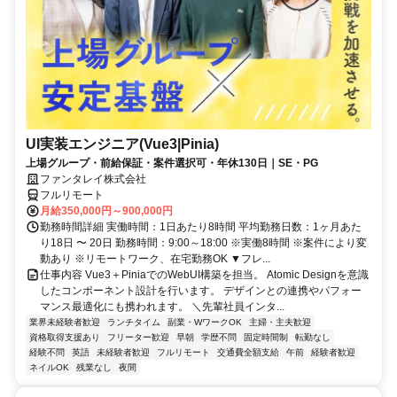
UI実装エンジニア(Vue3|Pinia)
上場グループ・前給保証・案件選択可・年休130日｜SE・PG
ファンタレイ株式会社
フルリモート
月給350,000円～900,000円
勤務時間詳細 実働時間：1日あたり8時間 平均勤務日数：1ヶ月あた
り18日 〜 20日 勤務時間：9:00～18:00 ※実働8時間 ※案件により変
動あり ※リモートワーク、在宅勤務OK ▼フレ...
仕事内容 Vue3＋PiniaでのWebUI構築を担当。 Atomic Designを意識
したコンポーネント設計を行います。 デザインとの連携やパフォー
マンス最適化にも携われます。 ＼先輩社員インタ...
業界未経験者歓迎
ランチタイム
副業・WワークOK
主婦・主夫歓迎
資格取得支援あり
フリーター歓迎
早朝
学歴不問
固定時間制
転勤なし
経験不問
英語
未経験者歓迎
フルリモート
交通費全額支給
午前
経験者歓迎
ネイルOK
残業なし
夜間