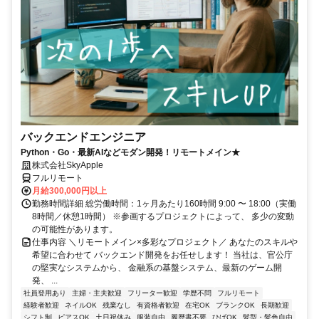
バックエンドエンジニア
Python・Go・最新AIなどモダン開発！リモートメイン★
株式会社SkyApple
フルリモート
月給300,000円以上
勤務時間詳細 総労働時間：1ヶ月あたり160時間 9:00 〜 18:00（実働
8時間／休憩1時間） ※参画するプロジェクトによって、 多少の変動
の可能性があります。
仕事内容 ＼リモートメイン×多彩なプロジェクト／ あなたのスキルや
希望に合わせて バックエンド開発をお任せします！ 当社は、官公庁
の堅実なシステムから、 金融系の基盤システム、最新のゲーム開
発、 ...
社員登用あり
主婦・主夫歓迎
フリーター歓迎
学歴不問
フルリモート
経験者歓迎
ネイルOK
残業なし
有資格者歓迎
在宅OK
ブランクOK
長期歓迎
シフト制
ピアスOK
土日祝休み
服装自由
履歴書不要
ひげOK
髪型・髪色自由