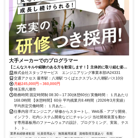
大手メーカーでのプログラマー
【こんなスキルや経験のある方を歓迎します！】主体的に取り組む姿勢
がある方。
株式会社スタッフサービス エンジニアリング事業本部/A24331
交通アクセス 最寄駅：八潮駅 つくばエクスプレス八潮駅バス10分
月給245,000円～360,000円
埼玉県八潮市
勤務時間 固定時間制 08:30～17:30(休憩60分) 実働時間： １月あたり
168.0時間 【休憩時間】60分 平均残業月8.4時間（2026年3月実績）
平均所定労働時間： １月あた...
仕事内容 ITエンジニア／研修からスタートし、Web系・アプリ開発、
インフラ、社内システム開発などにチャレンジ 当社開発装置を動か
す専用基板用のファームウェアの設計、プログラミング、実装、テス
ト、ト...
業界未経験者歓迎
社員登用あり
無期雇用派遣
資格取得支援あり
長期