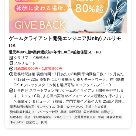
ゲームクライアント開発エンジニア(Unity)フルリモ
OK
還元率80%超×案件選択制×年休130日×前給保証SE・PG
クラリファイ株式会社
フルリモート
月給350,000円～1,070,900円
勤務時間詳細 実働時間：1日あたり8時間 平均勤務日数：1ヶ月あた
り18日 〜 22日 ※案件により変動あり ※リモートワーク、在宅勤務
OK ▼フレックスタイム制も選択可能 ※コアタイム／11：0...
仕事内容 スマートフォン向けゲームのクライアント開発を担当しま
す。 Unity＋C#による演出実装やパフォーマンス最適化を行います。
＼先輩インタビュー／ （前職：専門学校卒／新卒入社 25歳／男性...
業界未経験者歓迎
ランチタイム
副業・WワークOK
主婦・主夫歓迎
資格取得支援あり
フリーター歓迎
早朝
学歴不問
固定時間制
転勤なし
経験不問
英語
未経験者歓迎
フルリモート
交通費全額支給
午前
経験者歓迎
ネイルOK
残業なし
夜間