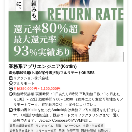
業務系アプリエンジニア(Kotlin)
還元率80%超/上場G/案件選択制/フルリモートOK/SES
リダクション株式会社
フルリモート
月給350,000円～1,100,000円
勤務時間詳細 実働時間：1日あたり8時間 平均勤務日数：1ヶ月あた
り18日 〜 22日 勤務時間 9:00～18:00 （案件により変動可能性あり／
リモートワーク、在宅勤務OK） ・案件によりフレ...
仕事内容 Kotlinを使ったAndroid向け業務アプリの開発をお任せしま
す。 UI設計や機能追加、既存コードのリファクタリングまで一通り
経験できます。 Jetpack ComposeやMVVM設計...
業界未経験者歓迎
ランチタイム
副業・WワークOK
主婦・主夫歓迎
資格取得支援あり
フリーター歓迎
早朝
学歴不問
固定時間制
転勤なし