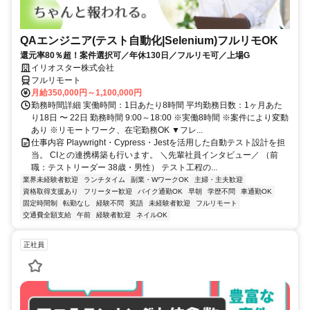
QAエンジニア(テスト自動化|Selenium)フルリモOK
還元率80％超！案件選択可／年休130日／フルリモ可／上場G
イリオスター株式会社
フルリモート
月給350,000円～1,100,000円
勤務時間詳細 実働時間：1日あたり8時間 平均勤務日数：1ヶ月あた
り18日 〜 22日 勤務時間 9:00～18:00 ※実働8時間 ※案件により変動
あり ※リモートワーク、在宅勤務OK ▼フレ...
仕事内容 Playwright・Cypress・Jestを活用した自動テスト設計を担
当。 CIとの連携構築も行います。 ＼先輩社員インタビュー／ （前
職：テストリーダー 38歳・男性） テスト工程の...
業界未経験者歓迎
ランチタイム
副業・WワークOK
主婦・主夫歓迎
資格取得支援あり
フリーター歓迎
バイク通勤OK
早朝
学歴不問
車通勤OK
固定時間制
転勤なし
経験不問
英語
未経験者歓迎
フルリモート
交通費全額支給
午前
経験者歓迎
ネイルOK
正社員