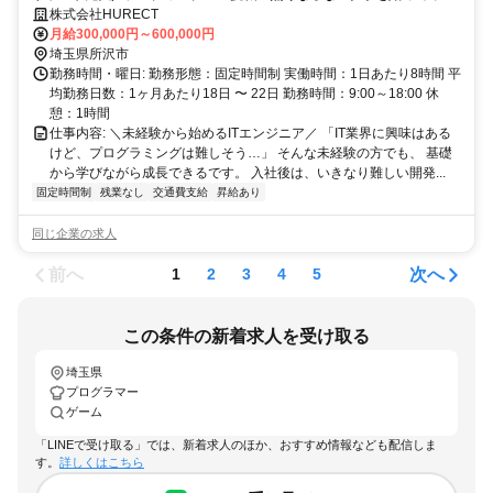
せんか？
株式会社HURECT
月給300,000円～600,000円
埼玉県所沢市
勤務時間・曜日: 勤務形態：固定時間制 実働時間：1日あたり8時間 平
均勤務日数：1ヶ月あたり18日 〜 22日 勤務時間：9:00～18:00 休
憩：1時間
仕事内容: ＼未経験から始めるITエンジニア／ 「IT業界に興味はある
けど、プログラミングは難しそう…」 そんな未経験の方でも、 基礎
から学びながら成長できるです。 入社後は、いきなり難しい開発...
固定時間制
残業なし
交通費支給
昇給あり
同じ企業の求人
前へ
次へ
1
2
3
4
5
この条件の新着求人を受け取る
埼玉県
プログラマー
ゲーム
「LINEで受け取る」では、新着求人のほか、おすすめ情報なども配信しま
す。
詳しくはこちら