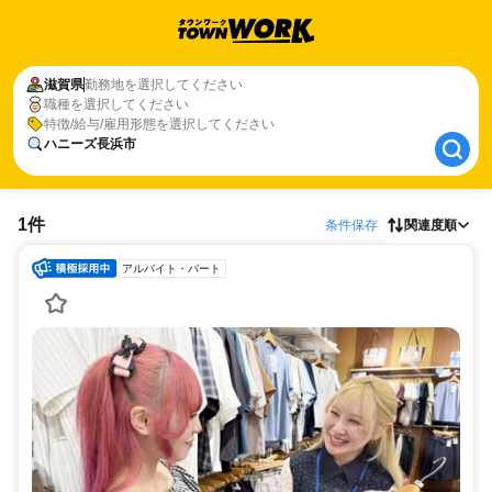
滋賀県
滋賀県
勤務地を選択してください
職種を選択してください
ハニーズ長浜市
特徴/給与/雇用形態を選択してください
ハニーズ長浜市
1件
条件保存
関連度順
アルバイト・パート