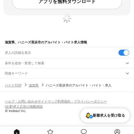
アプリを無料ダウンロード
滋賀県、ハニーズ長浜市のアルバイト・バイト求人情報
求人の詳細を表示
条件を追加・変更して検索
市区町村を追加・変更
関連キーワード
滋賀県 草津市 ハニーズ
滋賀県 長浜市 イオン長浜
滋賀県長浜市
滋賀県 ハニーズ
滋賀県
駅を追加・変更
バイトTOP
滋賀県
ハニーズ長浜市のアルバイト・バイト・求人
滋賀県 長浜市 関西エリア
滋賀県
すべて
バイトTOP
ハニーズ長浜市
滋賀県 ハニーズ長浜市
大津市
彦根市
長浜市
近江八幡市
草津市
守山市
栗東市
甲賀市
野洲市
湖南市
職種を追加・変更
JR北陸本線(米原～金沢)
高島市
東近江市
米原市
蒲生郡
愛知郡
犬上郡
米原駅
坂田駅
田村駅
長浜駅
虎姫駅
河毛駅
高月駅
木ノ本駅
余呉駅
近江塩津駅
飲食・フードサービス
ヘルプ・お問い合わせ
サイトマップ
利用規約・プライバシーポリシー
特徴を追加・変更
飲食・フードサービス
すべて
[企業]求人広告の掲載相談
JR東海道本線(岐阜～美濃赤坂・米原)
ホールスタッフ
キッチンスタッフ
皿洗い・洗い場
精肉・鮮魚加工
給食調理
人気
柏原駅
近江長岡駅
醒ケ井駅
米原駅
雇用形態を追加・変更
新着求人を受け取る
パン屋（ベーカリー）
フードカウンター販売員
バー（BAR）・バーテンダー
日払いOK
高校生歓迎
学生歓迎
深夜の仕事
髪型・髪色自由
ひげOK
ネイルOK
飲食店補助（開店・閉店準備）
飲食店（店長・マネージャー）
JR草津線
ピアスOK
アルバイト・パート
履歴書不要
オープニングスタッフ
留学生・外国人活躍中
都道府県を変更
営業・販売
油日駅
甲賀駅
寺庄駅
甲南駅
貴生川駅
三雲駅
甲西駅
石部駅
手原駅
草津駅
勤務期間
正社員
営業・販売
すべて
短期
契約社員
単発・1日OK
長期
期間限定（春夏冬休み等）