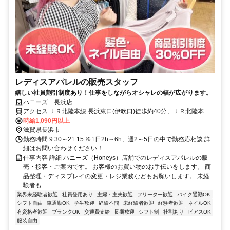
レディスアパレルの販売スタッフ
嬉しい社員割引制度あり！仕事をしながらオシャレの幅が広がります。
ハニーズ 長浜店
アクセス ＪＲ北陸本線 長浜東口(伊吹口)徒歩約40分、ＪＲ北陸本線
田村東口徒歩約63分、ＪＲ北陸本線 虎姫徒歩約67分
時給1,090円以上
滋賀県長浜市
勤務時間 9:30～21:15 ※1日2h～6h、週2～5日の中で勤務応相談 詳
細はお問い合わせください！
仕事内容 詳細 ハニーズ（Honeys）店舗でのレディスアパレルの販
売・接客・ご案内です。 お客様のお買い物のお手伝いをします。 商
品整理・ディスプレイの変更・レジ業務などもお願いします。 未経
験者も...
業界未経験者歓迎
社員登用あり
主婦・主夫歓迎
フリーター歓迎
バイク通勤OK
シフト自由
車通勤OK
学生歓迎
経験不問
未経験者歓迎
経験者歓迎
ネイルOK
有資格者歓迎
ブランクOK
交通費支給
長期歓迎
シフト制
社割あり
ピアスOK
服装自由