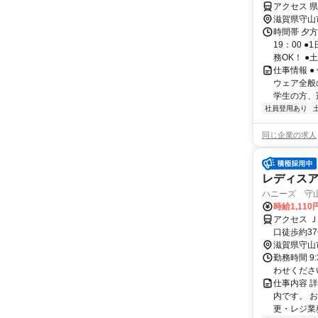
アクセス 
滋賀県守山
時間帯 夕方
19：00 
務OK！ ●土日
仕事情報 
ウェア全般
学生の方、
社員登用あり
同じ企業の求人
レディス
ハニーズ 守
時給1,11
アクセス 
口徒歩約37
滋賀県守山
勤務時間 9
わせくださ
仕事内容 
内です。 
更・レジ業