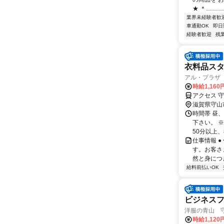
★ ＊………
業界未経験者歓
車通勤OK
即日
経験者歓迎
残
衣料品ス
アル・プラザ
時給1,160
アクセス 
滋賀県守山
時間帯 昼、
下さい。 ※
50分以上、8
仕事情報 
す。お客さ
然と身につ
給料前払いOK
ビジネスフ
洋服の青山 
時給1,120