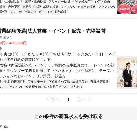
迎
社員登用あり
主婦・主夫歓迎
フリーター歓迎
バイク通勤OK
シフト自由
歓迎
経験不問
未経験者歓迎
経験者歓迎
ネイルOK
有資格者歓迎
ブランクOK
期歓迎
シフト制
社割あり
ピアスOK
服装自由
営業経験優遇|法人営業・イベント販売・売場設営
全国区)
00円～489,500円
ト
 実働時間：1日あたり8時間 平均勤務日数：1ヶ月あたり20日 〜 23日
20：00(各施設の営業時間による)
百貨店や商業施設で行うインテリア雑貨の催事販売にて、 イベントの設
売・ラウンダー業務を担当していただきます。 扱う商材は、テーブル
ッションなどのインテリア用品。 設営か...
迎
変形労働時間制
フルリモート
交通費全額支給
経験者歓迎
有資格者歓迎
あり
ブランクOK
交通費支給
資格取得手当あり
社割あり
前へ
次へ
1
この条件の新着求人を受け取る
 守山駅