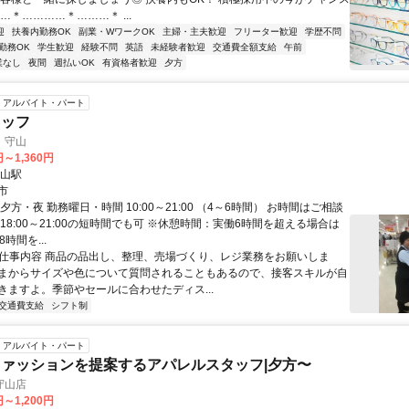
…＊…………＊………＊ ...
迎
扶養内勤務OK
副業・WワークOK
主婦・主夫歓迎
フリーター歓迎
学歴不問
勤務OK
学生歓迎
経験不問
英語
未経験者歓迎
交通費全額支給
午前
業なし
夜間
週払いOK
有資格者歓迎
夕方
アルバイト・パート
タッフ
 守山
円～1,360円
守山駅
市
夕方・夜 勤務曜日・時間 10:00～21:00 （4～6時間） お時間はご相談
18:00～21:00の短時間でも可 ※休憩時間：実働6時間を超える場合は
時間を...
● 仕事内容 商品の品出し、整理、売場づくり、レジ業務をお願いしま
まからサイズや色について質問されることもあるので、接客スキルが自
きますよ。季節やセールに合わせたディス...
交通費支給
シフト制
アルバイト・パート
ァッションを提案するアパレルスタッフ|夕方〜
守山店
円～1,200円