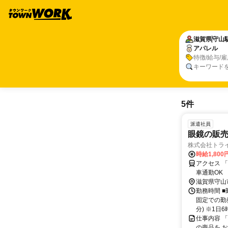
滋賀県
守山
アパレル
特徴/給与/
キーワード
5件
派遣社員
眼鏡の販
株式会社トラ
時給1,80
アクセス 
車通勤OK
滋賀県守山
勤務時間 
固定での勤務
分) ※1日6
仕事内容 
の商品を 