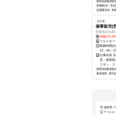
業界未経験者歓
車通勤OK
学生
交通費支給
長
正社員
催事販売|
営業部正社員(
月給275,0
フルリモー
勤務時間詳細
10：00～
仕事内容 
営・接客販
リネン・ク
業界未経験者歓
家賃無料
賞与
滋賀県 /
アパレル