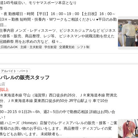
県道145号線沿い、モリヤマスポーツ本店となり
市
・夜 勤務曜日・時間 【平日】 16：00～19：00 【土日祝】 16：00～
●1日3Ｈ～勤務 短時間・扶養内・Wワークもご相談ください♪ ●平日のみ勤
...
● 仕事内容 メンズ・レディススーツ、ビジネスカジュアルなど ビジネス
の接客・販売、商品整理、レジ等。 ビジネスマンや就職活動を控えた
冠婚葬祭 用をお求めの方など、様々...
土日祝のみOK
主婦・主夫歓迎
学生歓迎
交通費支給
シフト制
アルバイト・パート
アパレルの販売スタッフ
山店
0円以上
ＪＲ東海道本線 守山（滋賀県）西口徒歩約26分、ＪＲ東海道本線 野洲北
分、ＪＲ東海道本線 栗東西口徒歩約50分 JR守山駅より 車で10分
市
:30～20:15 ※1日2h～6h、週2～5日の中で勤務応相談 詳細はお問い合
い！
詳細 ハニーズ（Honeys）店舗でのレディスアパレルの販売・接客・ご案
お客様のお買い物のお手伝いをします。 商品整理・ディスプレイの変
務などもお願いします。 未経験者も...