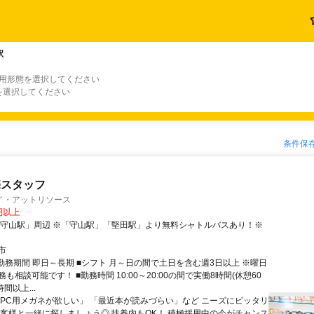
駅
雇用形態を選択してください
を選択してください
条件保
売スタッフ
イ・アットリソース
0円以上
「守山駅」周辺 ※「守山駅」「堅田駅」より無料シャトルバスあり！※
市
■勤務期間 即日～長期 ■シフト 月～日の間で土日を含む週3日以上 ※曜日
も相談可能です！ ■勤務時間 10:00～20:00の間で実働8時間(休憩60
時間以上...
「PC用メガネが欲しい」 「最近本が読みづらい」など ニーズにピッタリ
お客様と一緒に探しましょう◎ 扶養内もOK！ 積極採用中の今がチャンス