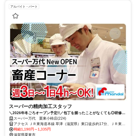
アルバイト・パート
スーパーの精肉加工スタッフ
＼2026年冬ごろオープン予定!!／包丁を握ったことがなくても◎研修充
実♪週3/4h～OK！
スーパー万代 栗東小柿店(224)
アクセス ＪＲ東海道本線 草津（滋賀県）東口徒歩約17分、ＪＲ東海
道本線 栗東東口徒歩約30分、ＪＲ草津線 手原南口徒歩約31分
時給1,190円～1,335円
滋賀県栗東市