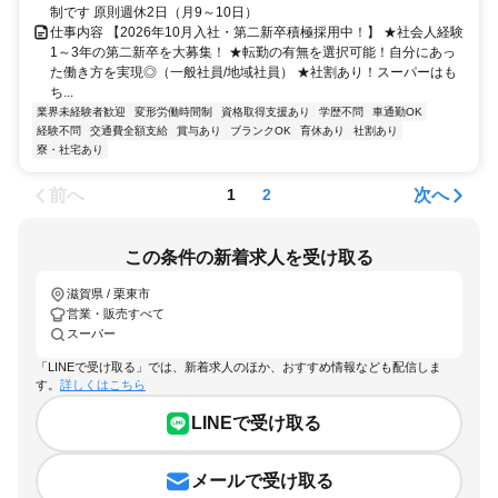
制です 原則週休2日（月9～10日）
仕事内容 【2026年10月入社・第二新卒積極採用中！】 ★社会人経験
1～3年の第二新卒を大募集！ ★転勤の有無を選択可能！自分にあっ
た働き方を実現◎（一般社員/地域社員） ★社割あり！スーパーはも
ち...
業界未経験者歓迎
変形労働時間制
資格取得支援あり
学歴不問
車通勤OK
経験不問
交通費全額支給
賞与あり
ブランクOK
育休あり
社割あり
寮・社宅あり
前へ
次へ
1
2
この条件の新着求人を受け取る
滋賀県 / 栗東市
営業・販売すべて
スーパー
「LINEで受け取る」では、新着求人のほか、おすすめ情報なども配信しま
す。
詳しくはこちら
LINEで受け取る
メールで受け取る