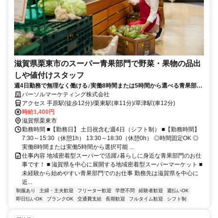
滋賀県栗東市のスーパー青果部門で野菜・果物の品出
しや値付けスタッフ
週4日勤務で無理なく働ける♪実働8時間または5時間から選べる青果部門
スタッフ募集！時給1400円の高時給で未経験スタートも歓迎◎車通勤
パーソルマーケティング株式会社
OKだから毎日の通勤もラクラク、長期で安定して働けるお仕事です。
アクセス 手原駅(徒歩12分)/栗東駅(車11分)/草津駅(車12分)
時給1,400円
滋賀県栗東市
勤務時間 ■【勤務日】 土日祝含む週4日（シフト制） ■【勤務時間】
7:30～15:30（休憩1h） 13:30～18:30（休憩0h） ◎時間固定OK ◎
実働8時間または実働5時間から選択可能 ...
仕事内容 地域密着型スーパーで活躍♪暮らしに身近な青果部門のお仕
事です！ ■ 滋賀県を中心に展開する地域密着型スーパーマーケット ■
未経験から始めやすい青果部門でのお仕事 勤務先は滋賀県を中心に
近...
制服あり
主婦・主夫歓迎
フリーター歓迎
学歴不問
経験者歓迎
週払いOK
即日払いOK
ブランクOK
交通費支給
長期歓迎
フルタイム歓迎
シフト制