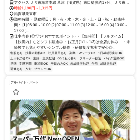
アクセス ＪＲ東海道本線 草津（滋賀県）東口徒歩約17分、ＪＲ東海
道本線 栗東東口徒歩約30分、ＪＲ草津線 手原南口徒歩約31分
時給1,190円～1,315円
滋賀県栗東市
勤務時間 ・勤務曜日：月・火・水・木・金・土・日・祝 ・勤務時
間： [1] 06:00～10:00 [2] 07:00～11:00 [3] 12:00～16:00 [4] 13:00～
17:00 [...
仕事内容 (◎'▽')< おすすめポイント) ・【短時間】【フルタイム】
【扶養内】などシフト融通◎ ・お正月(1/1～1/3)は全店お休み！ ・未
経験でも覚えやすいシンプル操作 ・研修制度充実で安心◎...
制服あり
扶養内勤務OK
社員登用あり
副業・WワークOK
1日4時間以内OK
土日祝のみOK
主婦・主夫歓迎
60代も応募可
フリーター歓迎
バイク通勤OK
早朝
学歴不問
車通勤OK
平日のみOK
未経験者歓迎
午前
経験者歓迎
研修あり
夕方
ブランクOK
アルバイト・パート