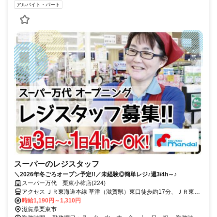
アルバイト・パート
スーパーのレジスタッフ
＼2026年冬ごろオープン予定!!／未経験◎簡単レジ♪週3/4h～♪
スーパー万代 栗東小柿店(224)
アクセス ＪＲ東海道本線 草津（滋賀県）東口徒歩約17分、ＪＲ東海
道本線 栗東東口徒歩約30分、ＪＲ草津線 手原南口徒歩約31分
時給1,190円～1,310円
滋賀県栗東市