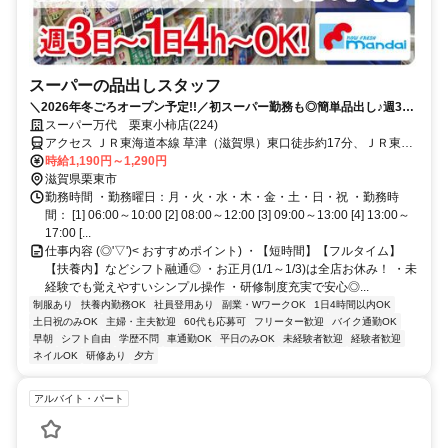
スーパーの品出しスタッフ
＼2026年冬ごろオープン予定!!／初スーパー勤務も◎簡単品出し♪週3日
～◎自由シフト！
スーパー万代 栗東小柿店(224)
アクセス ＪＲ東海道本線 草津（滋賀県）東口徒歩約17分、ＪＲ東海
道本線 栗東東口徒歩約30分、ＪＲ草津線 手原南口徒歩約31分
時給1,190円～1,290円
滋賀県栗東市
勤務時間 ・勤務曜日：月・火・水・木・金・土・日・祝 ・勤務時
間： [1] 06:00～10:00 [2] 08:00～12:00 [3] 09:00～13:00 [4] 13:00～
17:00 [...
仕事内容 (◎'▽')< おすすめポイント) ・【短時間】【フルタイム】
【扶養内】などシフト融通◎ ・お正月(1/1～1/3)は全店お休み！ ・未
経験でも覚えやすいシンプル操作 ・研修制度充実で安心◎...
制服あり
扶養内勤務OK
社員登用あり
副業・WワークOK
1日4時間以内OK
土日祝のみOK
主婦・主夫歓迎
60代も応募可
フリーター歓迎
バイク通勤OK
早朝
シフト自由
学歴不問
車通勤OK
平日のみOK
未経験者歓迎
経験者歓迎
ネイルOK
研修あり
夕方
アルバイト・パート