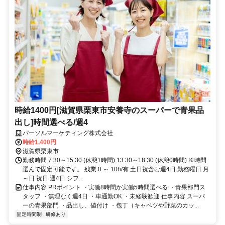
時給1400円[滋賀県栗東市安養寺のスーパーで青果品
出し]時間選べる/週4
パーソルマーケティング株式会社
時給1,400円
滋賀県栗東市
勤務時間 7:30～15:30 (休憩1時間) 13:30～18:30 (休憩0時間) ※時間
選んで固定可能です。 残業:0 ～ 10h/有 土日祝含む週4日 勤務曜日 月
～日 祝日 週4日 シフ...
仕事内容 PRポイント ・実働8時間か実働5時間選べる ・青果部門ス
タッフ ・無理なく週4日 ・車通勤OK ・未経験歓迎 仕事内容 スーパ
ーの青果部門 ・品出し、値付け ・包丁（キャベツや野菜のカッ...
固定時間制
研修あり