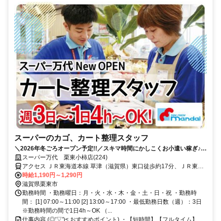
スーパーのカゴ、カート整理スタッフ
＼2026年冬ごろオープン予定!!／スキマ時間にかしこくお小遣い稼ぎ♪家
事・育児・Wワークとの両立応援◎扶養控除内の勤務もOK！
スーパー万代 栗東小柿店(224)
アクセス ＪＲ東海道本線 草津（滋賀県）東口徒歩約17分、ＪＲ東海
道本線 栗東東口徒歩約30分、ＪＲ草津線 手原南口徒歩約31分
時給1,190円～1,290円
滋賀県栗東市
勤務時間 ・勤務曜日：月・火・水・木・金・土・日・祝 ・勤務時
間： [1] 07:00～11:00 [2] 13:00～17:00 ・最低勤務日数（週）：3日
※勤務時間の間で1日4h～OK （...
仕事内容 (◎'▽')< おすすめポイント) ・【短時間】【フルタイム】