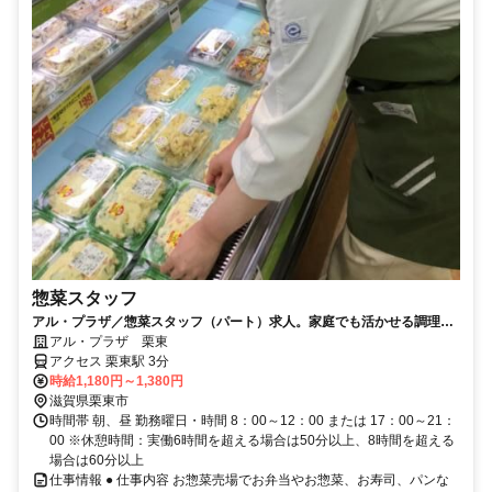
惣菜スタッフ
アル・プラザ／惣菜スタッフ（パート）求人。家庭でも活かせる調理の
ヒントが満載です
アル・プラザ 栗東
アクセス 栗東駅 3分
時給1,180円～1,380円
滋賀県栗東市
時間帯 朝、昼 勤務曜日・時間 8：00～12：00 または 17：00～21：
00 ※休憩時間：実働6時間を超える場合は50分以上、8時間を超える
場合は60分以上
仕事情報 ● 仕事内容 お惣菜売場でお弁当やお惣菜、お寿司、パンな