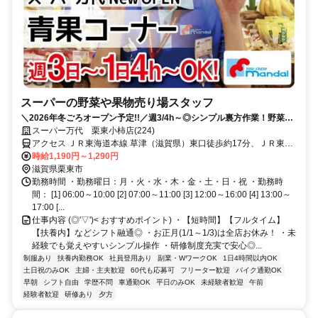
スーパーの野菜や果物売り場スタッフ
＼2026年冬ごろオープン予定!!／週3/4h～◎シンプル裏方作業！野菜や
果物の知識は不要♪
スーパー万代 栗東小柿店(224)
アクセス ＪＲ東海道本線 草津（滋賀県）東口徒歩約17分、ＪＲ東海
道本線 栗東東口徒歩約30分、ＪＲ草津線 手原南口徒歩約31分
時給1,190円～1,290円
滋賀県栗東市
勤務時間 ・勤務曜日：月・火・水・木・金・土・日・祝 ・勤務時
間： [1] 06:00～10:00 [2] 07:00～11:00 [3] 12:00～16:00 [4] 13:00～
17:00 [...
仕事内容 (◎'▽')< おすすめポイント) ・【短時間】【フルタイム】
【扶養内】などシフト融通◎ ・お正月(1/1～1/3)は全店お休み！ ・未
経験でも覚えやすいシンプル操作 ・研修制度充実で安心◎...
制服あり
扶養内勤務OK
社員登用あり
副業・WワークOK
1日4時間以内OK
土日祝のみOK
主婦・主夫歓迎
60代も応募可
フリーター歓迎
バイク通勤OK
早朝
シフト自由
学歴不問
車通勤OK
平日のみOK
未経験者歓迎
午前
経験者歓迎
研修あり
夕方