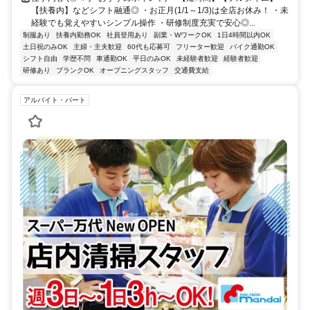
【扶養内】などシフト融通◎ ・お正月(1/1～1/3)は全店お休み！ ・未
経験でも覚えやすいシンプル操作 ・研修制度充実で安心◎...
制服あり
扶養内勤務OK
社員登用あり
副業・WワークOK
1日4時間以内OK
土日祝のみOK
主婦・主夫歓迎
60代も応募可
フリーター歓迎
バイク通勤OK
シフト自由
学歴不問
車通勤OK
平日のみOK
未経験者歓迎
経験者歓迎
研修あり
ブランクOK
オープニングスタッフ
交通費支給
アルバイト・パート