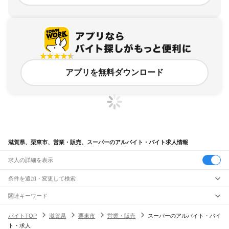
アプリを無料ダウンロード
滋賀県、栗東市、営業・販売、スーパーのアルバイト・バイト求人情報
求人の詳細を表示
条件を追加・変更して検索
市区町村を追加・変更
関連キーワード
滋賀県 栗東市 スーパー
滋賀県 栗東市 営業・販売 アウトレット
滋賀県
駅を追加・変更
バイトTOP
滋賀県
栗東市
営業・販売
スーパーのアルバイト・バイ
滋賀県 栗東市 営業・販売 コンビニ コンビニスタッフ
滋賀県
すべて
ト・求人
滋賀県 栗東市 スーパー レジ
滋賀県 栗東市 営業・販売 ペット ショップ
大津市
彦根市
長浜市
近江八幡市
草津市
守山市
栗東市
甲賀市
野洲市
湖南市