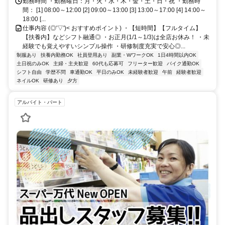
勤務時間 ・勤務曜日：月・火・水・木・金・土・日・祝 ・勤務時
間： [1] 08:00～12:00 [2] 09:00～13:00 [3] 13:00～17:00 [4] 14:00～
18:00 [...
仕事内容 (◎'▽')< おすすめポイント) ・【短時間】【フルタイム】
【扶養内】などシフト融通◎ ・お正月(1/1～1/3)は全店お休み！ ・未
経験でも覚えやすいシンプル操作 ・研修制度充実で安心◎...
制服あり
扶養内勤務OK
社員登用あり
副業・WワークOK
1日4時間以内OK
土日祝のみOK
主婦・主夫歓迎
60代も応募可
フリーター歓迎
バイク通勤OK
シフト自由
学歴不問
車通勤OK
平日のみOK
未経験者歓迎
午前
経験者歓迎
ネイルOK
研修あり
夕方
アルバイト・パート