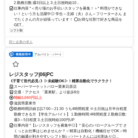
2.勤務日数:週3日以上 3.土日祝時給10...
仕事内容 *＜売り場のお手伝いスタッフを募集！＞* 料理ができな
い！という方も活躍中◎ 学生～主婦（夫）さん～フリーターさん ま
でたくさんの方が頑張っています！ ⭕️お得な社割で好きな商品を
GET...
シフト制
同じ企業の求人
アルバイト・パート
レジスタッフ|06|PC
《子育て世代必見♪》▷未経験OK▷！精算自動化でラクラク！
スーパーマーケットバロー栗東苅原店
交通・アクセス 「栗東駅」より徒歩8分
時給1,080円以上
滋賀県栗東市
勤務時間詳細 [1]17:00～21:30 うち4時間程度 ※土日祝は月半分程度
勤務できる方 【学生アルバイト】 1.勤務時間:4時間程度 2.勤務日数:
週3～5日程度 3.土日祝時給100円UP
仕事内容 *【レジスタッフを募集中◎】* 安心のバローグループで さ
くっとお仕事はじめませんか？ ✅️精算は自動化！機械任せでOK ✅️時
間の融通が利きやすいシフト制♪ ✅️パートさんには社割あり◎...