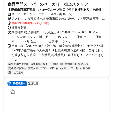
食品専門スーパーのベーカリー担当スタッフ
【35歳未満限定募集】バローグループ全店で使える社割あり！未経験大
歓迎・資格取得支援制度で国家資格（パン製造技能士）の取得も可能★
スーパーマーケットバロー 栗東苅原店【S】
アクセス ＪＲ東海道本線 栗東東口徒歩約10分、ＪＲ草津線 草津（滋
賀県）西口徒歩約27分、ＪＲ東海道本線 草津（滋賀県）西口徒歩約
月給195,000円～245,000円
27分
滋賀県栗東市
勤務時間 総労働時間：1ヶ月あたり176時間 7:00～16:00 8:00～
17:00 ほか ＜シフト例＞ 月・・・休み 火・・・仕事 水・・・仕事
木・・・休み 金土日・・・仕事 平日に休め...
仕事内容 【2026年10月入社・第二新卒積極採用中！】 ★社会人経験
1～3年の第二新卒を大募集！ ★転勤の有無を選択可能！自分にあっ
た働き方を実現◎（一般社員/地域社員） ★社割あり！スーパーはも
ち...
業界未経験者歓迎
資格取得支援あり
学歴不問
車通勤OK
経験不問
交通費全額支給
賞与あり
ブランクOK
育休あり
シフト制
社割あり
寮・社宅あり
派遣社員