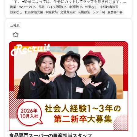
す。 ●野菜によっては、半分にカットしてラップを巻き付けます。...
副業・WワークOK
長期
バイク通勤OK
車通勤OK
転勤なし
未経験者歓迎
残業なし
社会保険完備
制服貸与
交通費支給
長期歓迎
シフト制
履歴書不要
正社員
食品専門スーパーの農産担当スタッフ