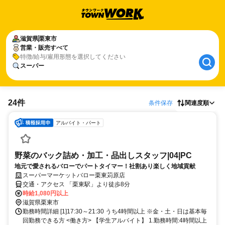
滋賀県
栗東市
営業・販売すべて
特徴/給与/雇用形態を選択してください
スーパー
24件
条件保存
関連度順
アルバイト・パート
野菜のバック詰め・加工・品出しスタッフ|04|PC
地元で愛されるバローでパートタイマー！社割あり楽しく地域貢献
スーパーマーケットバロー栗東苅原店
交通・アクセス 「栗東駅」より徒歩8分
時給1,080円以上
滋賀県栗東市
勤務時間詳細 [1]17:30～21:30 うち4時間以上 ※金・土・日は基本毎
回勤務できる方 <働き方> 【学生アルバイト】 1.勤務時間:4時間以上