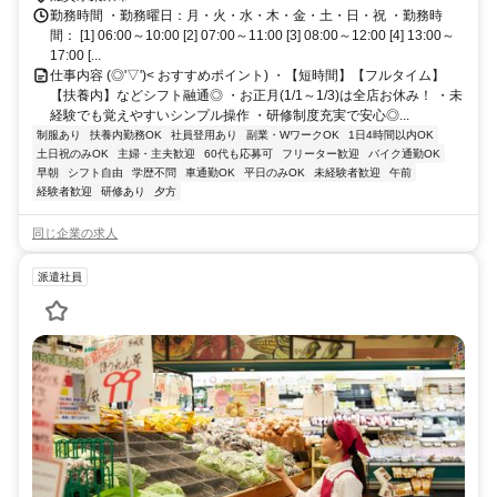
勤務時間 ・勤務曜日：月・火・水・木・金・土・日・祝 ・勤務時
間： [1] 06:00～10:00 [2] 07:00～11:00 [3] 08:00～12:00 [4] 13:00～
17:00 [...
仕事内容 (◎'▽')< おすすめポイント) ・【短時間】【フルタイム】
【扶養内】などシフト融通◎ ・お正月(1/1～1/3)は全店お休み！ ・未
経験でも覚えやすいシンプル操作 ・研修制度充実で安心◎...
制服あり
扶養内勤務OK
社員登用あり
副業・WワークOK
1日4時間以内OK
土日祝のみOK
主婦・主夫歓迎
60代も応募可
フリーター歓迎
バイク通勤OK
早朝
シフト自由
学歴不問
車通勤OK
平日のみOK
未経験者歓迎
午前
経験者歓迎
研修あり
夕方
同じ企業の求人
派遣社員