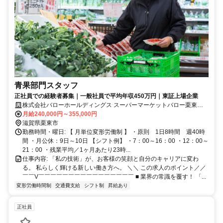
青果部門スタッフ
正社員での経験者募集｜一般社員で平均年収450万円｜東証上場企業
株式会社バローホールディングス スーパーマーケットバロー栗東苅
原店
月給240,000円～355,000円
滋賀県栗東市
勤務時間・曜日: 【 月単位変形労働制 】 ・原則 1日8時間 週40時
間 ・月公休：9日～10日 【シフト例】 ・7：00～16：00 ・12：00～
21：00 ・残業平均／1ヶ月あたり23時...
仕事内容: 「私の技術」が、お客様の笑顔と自分のキャリアに変わ
る。 私らしく輝ける新しい働き方へ。 ＼＼ この求人のポイント／／
￣￣V￣￣￣￣￣￣￣￣￣￣￣￣￣￣￣￣ ■ 業界の常識を覆す！ 「...
変形労働時間制
交通費支給
シフト制
昇給あり
正社員