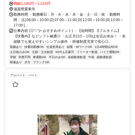
道本線 栗東東口徒歩約30分、ＪＲ草津線 手原南口徒歩約31分
時給1,190円～1,315円
滋賀県栗東市
勤務時間 ・勤務曜日：月・火・水・木・金・土・日・祝 ・勤務時
間： [1] 06:00～10:00 [2] 07:00～11:00 [3] 12:00～16:00 [4] 13:00～
17:00 [...
仕事内容 (◎'▽')< おすすめポイント) ・【短時間】【フルタイム】
【扶養内】などシフト融通◎ ・お正月(1/1～1/3)は全店お休み！ ・未
経験でも覚えやすいシンプル操作 ・研修制度充実で安心◎...
制服あり
扶養内勤務OK
社員登用あり
副業・WワークOK
1日4時間以内OK
土日祝のみOK
主婦・主夫歓迎
60代も応募可
フリーター歓迎
バイク通勤OK
早朝
学歴不問
車通勤OK
平日のみOK
未経験者歓迎
午前
経験者歓迎
研修あり
夕方
ブランクOK
アルバイト・パート