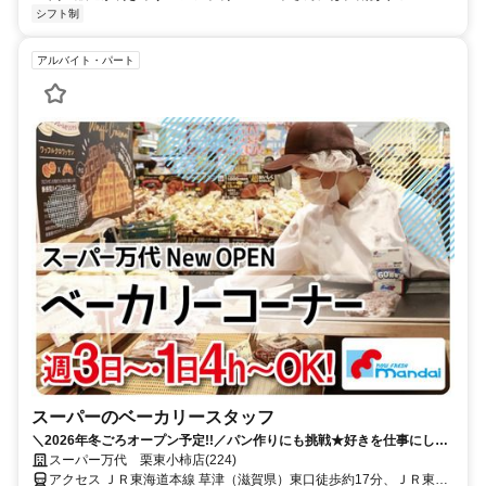
シフト制
アルバイト・パート
スーパーのベーカリースタッフ
＼2026年冬ごろオープン予定!!／パン作りにも挑戦★好きを仕事にしま
せんか♪週3～◎
スーパー万代 栗東小柿店(224)
アクセス ＪＲ東海道本線 草津（滋賀県）東口徒歩約17分、ＪＲ東海