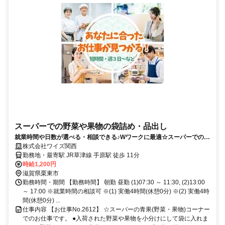
スーパーでの野菜や果物の袋詰め・品出し
就業時間や日数が選べる・相談できる♪Wワークに最適☆スーパーでの野
菜や果物の袋詰め・品出し
株式会社ワイズ関西
勤務地・最寄駅 JR草津線 手原駅 徒歩 11分
時給1,200円
滋賀県栗東市
勤務時間・期間 【勤務時間】 朝勤 昼勤 (1)07:30 ～ 11:30, (2)13:00
～ 17:00 ※就業時間の相談可 ※(1) 実働4時間(休憩0分) ※(2) 実働4時
間(休憩0分) ...
仕事内容 【お仕事No.2612】 ☆スーパーの青果(野菜・果物)コーナー
でのお仕事です。 ●入荷された野菜や果物を小分けにして袋に入れま