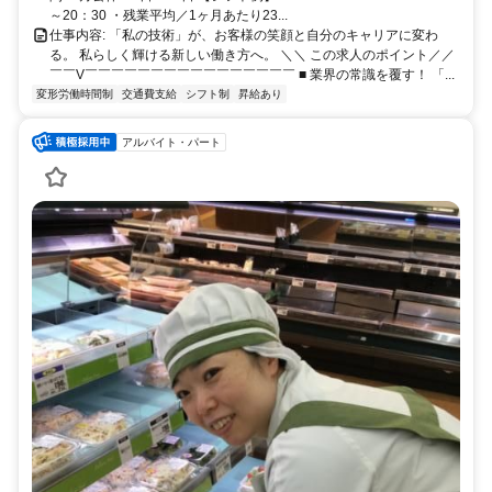
～20：30 ・残業平均／1ヶ月あたり23...
仕事内容: 「私の技術」が、お客様の笑顔と自分のキャリアに変わ
る。 私らしく輝ける新しい働き方へ。 ＼＼ この求人のポイント／／
￣￣V￣￣￣￣￣￣￣￣￣￣￣￣￣￣￣￣ ■ 業界の常識を覆す！ 「...
変形労働時間制
交通費支給
シフト制
昇給あり
アルバイト・パート