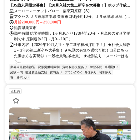
【35歳未満限定募集】【10月入社の第二新卒を大募集！】ポップ作成な
ど、売り場づくりに直接関わることができるのは農産部門の醍醐味♪
スーパーマーケットバロー 栗東苅原店【S】
アクセス ＪＲ東海道本線 栗東東口徒歩約10分、ＪＲ草津線 草津（滋
賀県）西口徒歩約27分、ＪＲ東海道本線 草津（滋賀県）西口徒歩約
月給200,000円～250,000円
27分
滋賀県栗東市
勤務時間 総労働時間：1ヶ月あたり173時間20分 ・月単位の変形労働
制です 原則週休2日（月9～10日）
仕事内容 【2026年10月入社・第二新卒積極採用中！】 ★社会人経験
1～3年の第二新卒を大募集！ ★転勤の有無を選択可能！自分にあっ
た働き方を実現◎（一般社員/地域社員） ★社割あり！スーパーはも
ち...
業界未経験者歓迎
変形労働時間制
資格取得支援あり
学歴不問
車通勤OK
経験不問
交通費全額支給
賞与あり
ブランクOK
育休あり
社割あり
寮・社宅あり
正社員