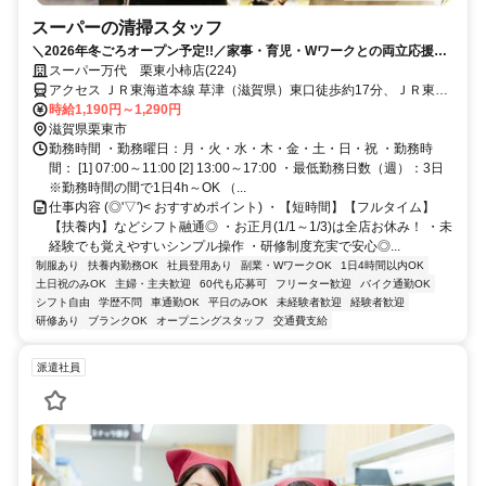
スーパーの清掃スタッフ
＼2026年冬ごろオープン予定!!／家事・育児・Wワークとの両立応援◎
短時間勤務＆扶養控除内の勤務もOK！
スーパー万代 栗東小柿店(224)
アクセス ＪＲ東海道本線 草津（滋賀県）東口徒歩約17分、ＪＲ東海
道本線 栗東東口徒歩約30分、ＪＲ草津線 手原南口徒歩約31分
時給1,190円～1,290円
滋賀県栗東市
勤務時間 ・勤務曜日：月・火・水・木・金・土・日・祝 ・勤務時
間： [1] 07:00～11:00 [2] 13:00～17:00 ・最低勤務日数（週）：3日
※勤務時間の間で1日4h～OK （...
仕事内容 (◎'▽')< おすすめポイント) ・【短時間】【フルタイム】
【扶養内】などシフト融通◎ ・お正月(1/1～1/3)は全店お休み！ ・未
経験でも覚えやすいシンプル操作 ・研修制度充実で安心◎...
制服あり
扶養内勤務OK
社員登用あり
副業・WワークOK
1日4時間以内OK
土日祝のみOK
主婦・主夫歓迎
60代も応募可
フリーター歓迎
バイク通勤OK
シフト自由
学歴不問
車通勤OK
平日のみOK
未経験者歓迎
経験者歓迎
研修あり
ブランクOK
オープニングスタッフ
交通費支給
派遣社員