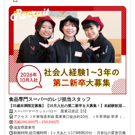
食品専門スーパーのレジ担当スタッフ
【35歳未満限定募集】【10月入社の第二新卒を大募集！】未経験歓迎！
年1回のコンテストでは商品券ゲットのチャンスも★
スーパーマーケットバロー 栗東苅原店【S】
アクセス ＪＲ東海道本線 栗東東口徒歩約10分、ＪＲ草津線 草津（滋
賀県）西口徒歩約27分、ＪＲ東海道本線 草津（滋賀県）西口徒歩約
月給200,000円～250,000円
27分
滋賀県栗東市
勤務時間 総労働時間：1ヶ月あたり173時間20分 ・月単位の変形労働