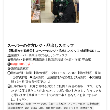
スーパーの夕方レジ・品出しスタッフ
【週3日から勤務◎】スーパーのレジ・品出しスタッフ♪未経験OK！学
生もシニアも活躍中です☆
業務スーパー栗東店/株式会社サンフェステ
勤務地・最寄駅 JR東海道本線(琵琶湖線)(米原～京都) 守山駅
時給1,085円以上
滋賀県栗東市
勤務時間・期間 【勤務時間】 夕勤 17:00～20:00 【勤務期間】 長期
【契約期間】 ◆契約期間：雇用期間の定め無し 試用期間：◆試用期
間：3ヶ月(賃金条件変更なし)
仕事内容 毎日新鮮な食材をお安くご提供！ 緑色の看板、ロゴ。 どな
たでも1度は見たことがあったり、お買い物された方もいらっしゃる
と思います【業務スーパー】でのお仕事！ あなたにお願いするの
は、レジや...
扶養内勤務OK
副業・WワークOK
主婦・主夫歓迎
フリーター歓迎
固定時間制
未経験者歓迎
週2・3日からOK
家庭都合休OK
固定シフト制
履歴書不要