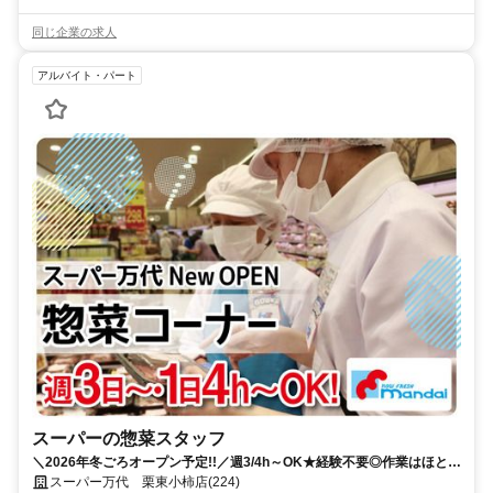
同じ企業の求人
アルバイト・パート
スーパーの惣菜スタッフ
＼2026年冬ごろオープン予定!!／週3/4h～OK★経験不要◎作業はほとん
ど機械で安心♪
スーパー万代 栗東小柿店(224)