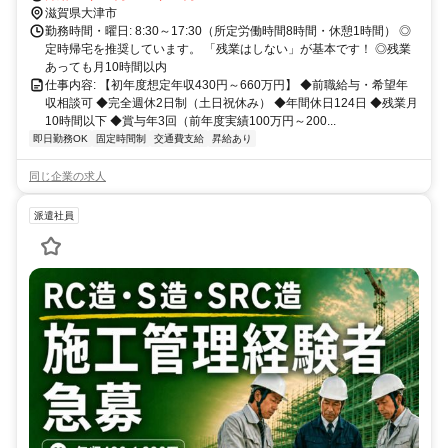
滋賀県大津市
勤務時間・曜日: 8:30～17:30（所定労働時間8時間・休憩1時間） ◎
定時帰宅を推奨しています。 「残業はしない」が基本です！ ◎残業
あっても月10時間以内
仕事内容: 【初年度想定年収430円～660万円】 ◆前職給与・希望年
収相談可 ◆完全週休2日制（土日祝休み） ◆年間休日124日 ◆残業月
10時間以下 ◆賞与年3回（前年度実績100万円～200...
即日勤務OK
固定時間制
交通費支給
昇給あり
同じ企業の求人
派遣社員