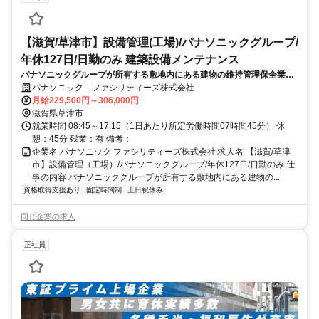
【滋賀/草津市】設備管理(工場)/パナソニックグループ/
年休127日/日勤のみ 建築設備メンテナンス
パナソニックグループが所有する敷地内にある建物の維持管理保全業務
をお任せいたします。年間休日127日(土日祝・完全週休二日制)で残業
パナソニック ファシリティーズ株式会社
20h/月程度です。働き方を改善したい技術者の方はぜひご応募くださ
月給229,500円～306,000円
い。
滋賀県草津市
就業時間 08:45～17:15（1日あたり所定労働時間07時間45分） 休
憩：45分 残業：有 備考：
企業名 パナソニック ファシリティーズ株式会社 求人名 【滋賀/草津
市】設備管理（工場）/パナソニックグループ/年休127日/日勤のみ 仕
事の内容 パナソニックグループが所有する敷地内にある建物の...
資格取得支援あり
固定時間制
土日祝休み
同じ企業の求人
正社員