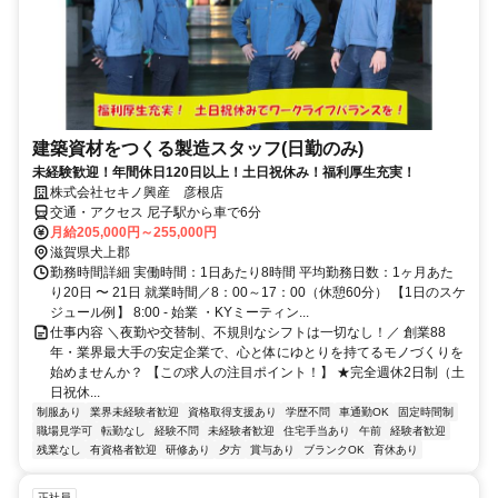
建築資材をつくる製造スタッフ(日勤のみ)
未経験歓迎！年間休日120日以上！土日祝休み！福利厚生充実！
株式会社セキノ興産 彦根店
交通・アクセス 尼子駅から車で6分
月給205,000円～255,000円
滋賀県犬上郡
勤務時間詳細 実働時間：1日あたり8時間 平均勤務日数：1ヶ月あた
り20日 〜 21日 就業時間／8：00～17：00（休憩60分） 【1日のスケ
ジュール例】 8:00 - 始業 ・KYミーティン...
仕事内容 ＼夜勤や交替制、不規則なシフトは一切なし！／ 創業88
年・業界最大手の安定企業で、心と体にゆとりを持てるモノづくりを
始めませんか？ 【この求人の注目ポイント！】 ★完全週休2日制（土
日祝休...
制服あり
業界未経験者歓迎
資格取得支援あり
学歴不問
車通勤OK
固定時間制
職場見学可
転勤なし
経験不問
未経験者歓迎
住宅手当あり
午前
経験者歓迎
残業なし
有資格者歓迎
研修あり
夕方
賞与あり
ブランクOK
育休あり
正社員