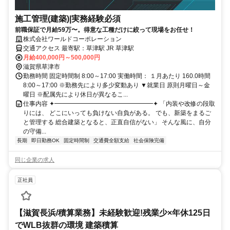
施工管理(建築)|実務経験必須
前職保証で月給59万〜。得意な工種だけに絞って現場をお任せ！
株式会社ワールドコーポレーション
交通アクセス 最寄駅：草津駅 JR 草津駅
月給400,000円～500,000円
滋賀県草津市
勤務時間 固定時間制 8:00～17:00 実働時間： １月あたり 160.0時間
8:00～17:00 ※勤務先により多少変動あり ▼就業日 原則月曜日～金
曜日 ※配属先により休日が異なるこ...
仕事内容 ✦━━━━━━━━━━━━━━━━✦ 「内装や改修の段取
りには、 どこにいっても負けない自負がある。 でも、新築をまるご
と管理する 総合建築となると、正直自信がない」 そんな風に、自分
の守備...
長期
即日勤務OK
固定時間制
交通費全額支給
社会保険完備
同じ企業の求人
正社員
【滋賀長浜/積算業務】未経験歓迎!残業少×年休125日
でWLB抜群の環境 建築積算