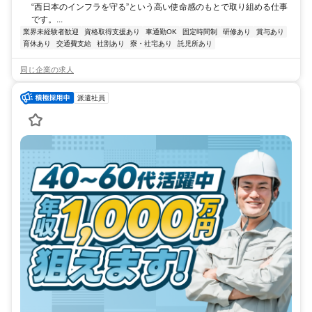
“西日本のインフラを守る”という高い使命感のもとで取り組める仕事
です。...
業界未経験者歓迎
資格取得支援あり
車通勤OK
固定時間制
研修あり
賞与あり
育休あり
交通費支給
社割あり
寮・社宅あり
託児所あり
同じ企業の求人
派遣社員