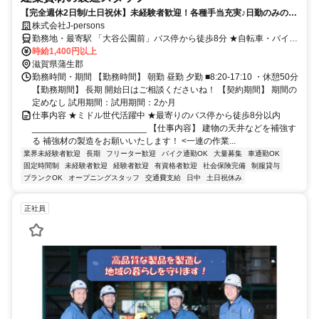
【完全週休2日制/土日祝休】未経験者歓迎！各種手当充実♪日勤のみのお
仕事です
株式会社J-persons
勤務地・最寄駅 「大谷公園前」バス停から徒歩8分 ★自転車・バイク
通勤OK！ ★マイカー通勤OK
時給1,400円以上
滋賀県蒲生郡
勤務時間・期間 【勤務時間】 朝勤 昼勤 夕勤 ■8:20-17:10 ・休憩50分
【勤務期間】 長期 開始日はご相談くださいね！ 【契約期間】 期間の
定めなし 試用期間：試用期間：2か月
仕事内容 ★ミドル世代活躍中 ★最寄りのバス停から徒歩8分以内
_______________________ 【仕事内容】 建物の天井などを補強す
る 補強材の製造をお願いいたします！ <一連の作業...
業界未経験者歓迎
長期
フリーター歓迎
バイク通勤OK
大量募集
車通勤OK
固定時間制
未経験者歓迎
経験者歓迎
有資格者歓迎
社会保険完備
制服貸与
ブランクOK
オープニングスタッフ
交通費支給
日中
土日祝休み
正社員