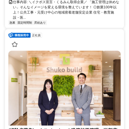
仕事内容: ＼イクボス宣言・くるみん取得企業／ 「施工管理は休めな
い」そんなイメージを変える環境を整えています！ ◎創業100年以
上！公共工事・元受け中心の地域密着老舗安定企業 住宅・教育施
設・医...
急募
固定時間制
昇給あり
正社員