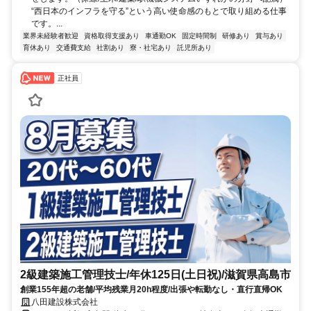
“西日本のインフラを守る”という高い使命感のもとで取り組める仕事
です。...
業界未経験者歓迎
資格取得支援あり
車通勤OK
固定時間制
研修あり
賞与あり
育休あり
交通費支給
社割あり
寮・社宅あり
託児所あり
正社員
2級建築施工管理技士/年休125日(土日祝)/滋賀県高島市
創業155年超の老舗/平均残業月20h程度/出張や転勤なし・直行直帰OK
八田建設株式会社