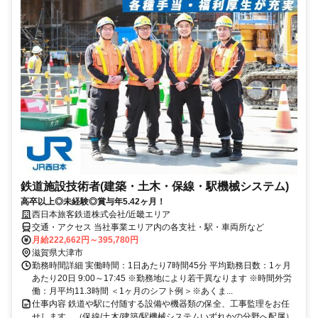
鉄道施設技術者(建築・土木・保線・駅機械システム)
高卒以上◎未経験◎賞与年5.42ヶ月！
西日本旅客鉄道株式会社/近畿エリア
交通・アクセス 当社事業エリア内の各支社・駅・車両所など
月給222,662円～395,780円
滋賀県大津市
勤務時間詳細 実働時間：1日あたり7時間45分 平均勤務日数：1ヶ月
あたり20日 9:00～17:45 ※勤務地により若干異なります ※時間外労
働：月平均11.3時間 ＜1ヶ月のシフト例＞※あくま...
仕事内容 鉄道や駅に付随する設備や機器類の保全、工事監理をお任
せします。（保線/土木/建築/駅機械システムいずれかの分野へ配属）