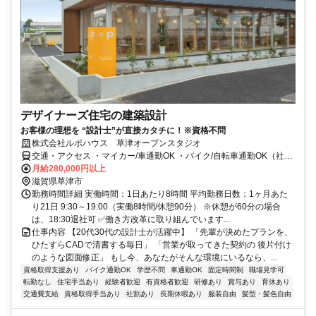
デザイナーズ住宅の建築設計
お客様の理想を “設計士”が直接カタチに！※資格不問
株式会社ルポハウス 草津オープンスタジオ
交通・アクセス ・マイカー/車通勤OK ・バイク/自転車通勤OK（社員
専用の無料駐車場/駐輪場完備）
月給280,000円以上
滋賀県草津市
勤務時間詳細 実働時間：1日あたり8時間 平均勤務日数：1ヶ月あた
り21日 9:30～19:00（実働8時間/休憩90分） ※休憩が60分の場合
は、18:30退社可 ✅働き方改革に取り組んでいます...
仕事内容 【20代30代の設計士が活躍中】 「先輩が決めたプランを、
ひたすらCADで清書する毎日」 「営業が取ってきた契約の 後片付け
のような図面修正」 もし今、あなたがそんな環境にいるなら、...
資格取得支援あり
バイク通勤OK
学歴不問
車通勤OK
固定時間制
職場見学可
転勤なし
住宅手当あり
経験者歓迎
有資格者歓迎
研修あり
賞与あり
育休あり
交通費支給
資格取得手当あり
社割あり
長期休暇あり
服装自由
髪型・髪色自由