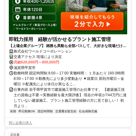
即戦力採用 経験が活かせるプラント施工管理
【上場企業グループ】 雑務も異動も全部パスして、大好きな現場だけに
100％集中！
株式会社ワールドコーポレーション
交通アクセス 現場により決定
月給620,000円～800,000円
滋賀県甲賀市
勤務時間 固定時間制 8:00～17:00 実働時間： １月あたり 160.0時間
8:00～17:00 ※勤務先により多少変動あり ▼就業日 原則月曜日～金
曜日 ※配属先により休日が異なるこ...
仕事内容 岩手県甲賀市で建築施工管理のお仕事です。 【建築施工技
士の資格は不要⇒実務経験を最大限評価】 現在の年収が744万円に達
していない建築施工、プラント施工管理経験の方に見て欲しい！ 初
月より...
長期
即日勤務OK
固定時間制
交通費全額支給
社会保険完備
同じ企業の求人
正社員