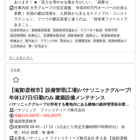
あります！ ★「収入を増やせる働き方がいい」「残業ゼ...
仕事内容 大手グループの安定基盤。 年収800万円オーバーの社員も
多数！ 全国の建設現場を、人材面から支えるテクノプロ・コンスト
ラクション。 フツウの建設派遣と違うのは、「技術者ファーストで
あること...
社員登用あり
無期雇用派遣
資格取得支援あり
フリーター歓迎
学歴不問
固定時間制
転勤なし
交通費全額支給
経験者歓迎
残業なし
有資格者歓迎
研修あり
賞与あり
ブランクOK
育休あり
交通費支給
長期歓迎
長期休暇あり
土日祝休み
寮・社宅あり
同じ企業の求人
正社員
【滋賀/彦根市】設備管理(工場)/パナソニックグループ/
年休127日/日勤のみ 建築設備メンテナンス
パナソニックグループが所有する敷地内にある建物の維持管理保全業務
をお任せいたします。年間休日127日(土日祝・完全週休二日制)で残業
パナソニック ファシリティーズ株式会社
20h/月程度です。働き方を改善したい技術者の方はぜひご応募くださ
月給229,500円～306,000円
い。
滋賀県彦根市
就業時間 08:45～17:15（1日あたり所定労働時間07時間45分） 休
憩：45分 残業：有 備考：
企業名 パナソニック ファシリティーズ株式会社 求人名 【滋賀/彦根