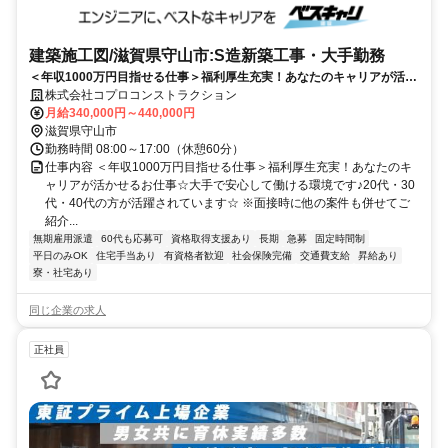
建築施工図/滋賀県守山市:S造新築工事・大手勤務
＜年収1000万円目指せる仕事＞福利厚生充実！あなたのキャリアが活か
せるお仕事☆大手で安心して働ける環境です♪20代・30代・40代の方が
株式会社コプロコンストラクション
活躍されています☆
月給340,000円～440,000円
滋賀県守山市
勤務時間 08:00～17:00（休憩60分）
仕事内容 ＜年収1000万円目指せる仕事＞福利厚生充実！あなたのキ
ャリアが活かせるお仕事☆大手で安心して働ける環境です♪20代・30
代・40代の方が活躍されています☆ ※面接時に他の案件も併せてご
紹介...
無期雇用派遣
60代も応募可
資格取得支援あり
長期
急募
固定時間制
平日のみOK
住宅手当あり
有資格者歓迎
社会保険完備
交通費支給
昇給あり
寮・社宅あり
同じ企業の求人
正社員