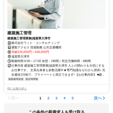
建築施工管理
建築施工管理業務|滋賀県大津市
株式会社ワット・コンサルティング
通勤アクセス 現場勤務 公共交通機関
月給220,000円～440,000円
滋賀県大津市
勤務時間 8:00～17:00 休憩：1時間／所定労働時間：8時間
仕事内容 建築施工管理業務|滋賀県大津市 人との関わりを大切にする
お仕事です。 文系出身者も多数活躍中★専門知識をゼロから習得♪ 完
全週休2日制で、プライベートと両立できます! 【お仕事内容】 ■建...
無期雇用派遣
固定時間制
同じ企業の求人
前へ
次へ
1
2
3
4
5
この条件の新着求人を受け取る