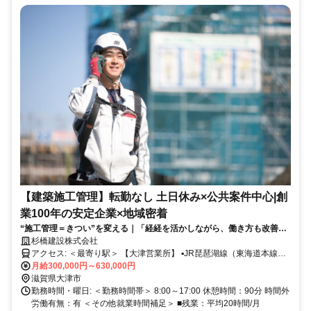
【建築施工管理】転勤なし 土日休み×公共案件中心|創
業100年の安定企業×地域密着
“施工管理＝きつい”を変える｜「経経を活かしながら、働き方も改善し
たい」 そんな方へ。公共工事・元請け中心だからこそ、無理のない施工
杉橋建設株式会社
管理が可能です！
アクセス: ＜最寄り駅＞ 【大津営業所】 ▪JR琵琶湖線（東海道本線）
「膳所（ぜぜ）駅」 徒歩約 10〜12分 ▪京阪石山坂本線「京阪膳所
月給300,000円～630,000円
駅」 徒歩約 10〜12分 【本社】 JR西日本 湖西線／近江今津駅より徒
滋賀県大津市
歩約12分
勤務時間・曜日: ＜勤務時間帯＞ 8:00～17:00 休憩時間：90分 時間外
労働有無：有 ＜その他就業時間補足＞ ■残業：平均20時間/月