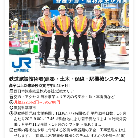
鉄道施設技術者(建築・土木・保線・駅機械システム)
高卒以上◎未経験◎賞与年5.42ヶ月！
西日本旅客鉄道株式会社/近畿エリア
交通・アクセス 当社事業エリア内の各支社・駅・車両所など
月給222,662円～395,780円
滋賀県草津市
勤務時間詳細 実働時間：1日あたり7時間45分 平均勤務日数：1ヶ月
あたり20日 9:00～17:45 ※勤務地により若干異なります ※時間外労
働：月平均11.3時間 ＜1ヶ月のシフト例＞※あくま...
仕事内容 鉄道や駅に付随する設備や機器類の保全、工事監理をお任
せします。（保線/土木/建築/駅機械システムいずれかの分野へ配属）