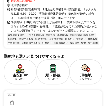
ク・自転車通勤OK！(駐車場有)
月給280,000円以上
滋賀県彦根市
勤務時間詳細 実働時間：1日あたり8時間 平均勤務日数：1ヶ月あた
り21日 9:30～19:00（実働8時間/休憩90分） ※休憩が60分の場合
は、18:30退社可 ✅働き方改革に取り組んでいます...
仕事内容 【20代30代の設計士が活躍中】 「先輩が決めたプランを、
ひたすらCADで清書する毎日」 「営業が取ってきた契約の 後片付け
のような図面修正」 もし今、あなたがそんな環境にいるなら、...
資格取得支援あり
バイク通勤OK
学歴不問
車通勤OK
固定時間制
職場見学可
転勤なし
住宅手当あり
経験者歓迎
有資格者歓迎
研修あり
賞与あり
育休あり
交通費支給
資格取得手当あり
社割あり
長期休暇あり
服装自由
髪型・髪色自由
勤務地も選ぶと見つけやすくなるよ
市区町村
駅・路線
現在地
から選ぶ
から選ぶ
を設定する
正社員