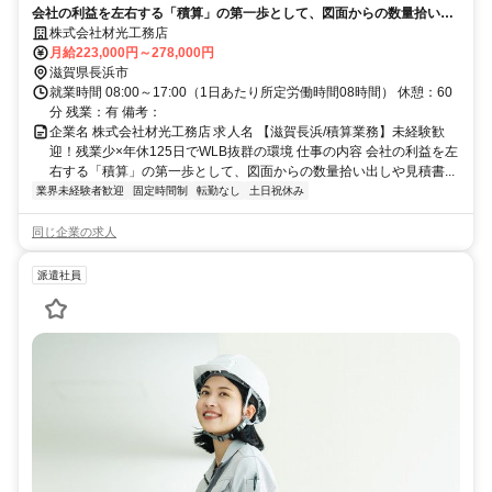
会社の利益を左右する「積算」の第一歩として、図面からの数量拾い出
しや見積書作成のサポート業務を担当。丁寧なＯＪＴで、一生モノの専
株式会社材光工務店
門スキルを基礎から習得できます。
月給223,000円～278,000円
滋賀県長浜市
就業時間 08:00～17:00（1日あたり所定労働時間08時間） 休憩：60
分 残業：有 備考：
企業名 株式会社材光工務店 求人名 【滋賀長浜/積算業務】未経験歓
迎！残業少×年休125日でWLB抜群の環境 仕事の内容 会社の利益を左
右する「積算」の第一歩として、図面からの数量拾い出しや見積書...
業界未経験者歓迎
固定時間制
転勤なし
土日祝休み
同じ企業の求人
派遣社員