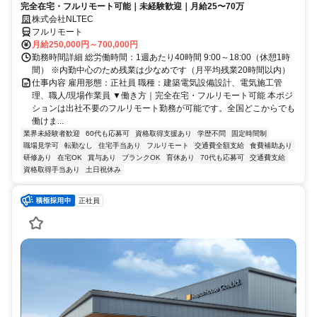
完全在宅・フルリモート可能｜未経験歓迎｜月給25〜70万
株式会社NLTEC
フルリモート
月給250,000円～700,000円
勤務時間詳細 総労働時間：1週あたり40時間 9:00～18:00（休憩1時
間） ※内勤中心のため残業は少なめです（月平均残業20時間以内）
仕事内容 雇用形態：正社員 職種：建築電気設備設計、電気施工管
理、職人/現場作業員 ▼働き方｜完全在宅・フルリモート可能 本ポジ
ションは出社不要のフルリモート勤務が可能です。全国どこからでも
働けま...
業界未経験者歓迎
60代も応募可
資格取得支援あり
学歴不問
固定時間制
職場見学可
転勤なし
住宅手当あり
フルリモート
交通費全額支給
食費補助あり
研修あり
在宅OK
賞与あり
ブランクOK
育休あり
70代も応募可
交通費支給
資格取得手当あり
土日祝休み
正社員