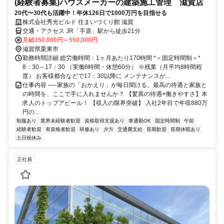
(経験者募集)ハウスメーカーの建築施工管理 滋賀店
20代〜30代も活躍中！年休126日で1000万円を目指せる
株式会社秀光ビルド 住まいづくり館 滋賀
交通・アクセス JR「手原」駅から徒歩21分
月給350,000円～550,000円
滋賀県栗東市
勤務時間詳細 総労働時間：1ヶ月あたり170時間 *＜固定時間制＞*
8：30～17：30 （実働8時間・休憩60分） ※残業（月平均8時間程
度） お客様都合などで17：30以降に メンテナンスが...
仕事内容 ──家族の「おかえり」が毎日聞ける。最高の待遇と家族と
の時間を、ここで手に入れませんか？ 【驚異の待遇×働きやすさ】本
求人のトップアピール！ 【収入の限界突破】 入社2年目で年収880万
円の...
制服あり
業界未経験者歓迎
資格取得支援あり
車通勤OK
固定時間制
午前
経験者歓迎
有資格者歓迎
研修あり
夕方
交通費支給
長期歓迎
長期休暇あり
土日祝休み
正社員