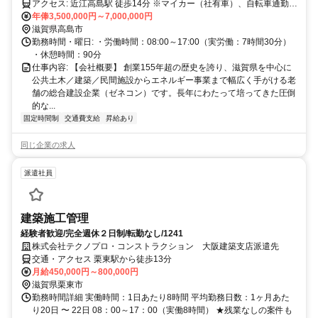
アクセス: 近江高島駅 徒歩14分 ※マイカー（社有車）、自転車通勤
可：無料駐車場あり
年俸3,500,000円～7,000,000円
滋賀県高島市
勤務時間・曜日: ・労働時間：08:00～17:00（実労働：7時間30分）
・休憩時間：90分
仕事内容: 【会社概要】 創業155年超の歴史を誇り、滋賀県を中心に
公共土木／建築／民間施設からエネルギー事業まで幅広く手がける老
舗の総合建設企業（ゼネコン）です。長年にわたって培ってきた圧倒
的な...
固定時間制
交通費支給
昇給あり
同じ企業の求人
派遣社員
建築施工管理
経験者歓迎/完全週休２日制/転勤なし/1241
株式会社テクノプロ・コンストラクション 大阪建築支店派遣先
交通・アクセス 栗東駅から徒歩13分
月給450,000円～800,000円
滋賀県栗東市
勤務時間詳細 実働時間：1日あたり8時間 平均勤務日数：1ヶ月あた
り20日 〜 22日 08：00～17：00（実働8時間） ★残業なしの案件も