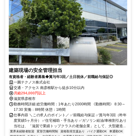
建築現場の安全管理担当
有資格者・経験者募集◆賞与年3回／土日祝休／前職給与保証◎
一圓テクノス株式会社
交通・アクセス 南彦根駅から徒歩10分以内
月給294,000円以上
滋賀県彦根市
勤務時間詳細 総労働時間：1年あたり2000時間 《勤務時間》 8:30～
17:30 実働：8時間 休憩：1時間
仕事内容 ＼この求人のポイント／ ✅前職給与保証 ✅賞与年3回（昨年
度実績5ヶ月分） ✅住宅補助・手当あり ✅ガソリン給油/車検割引あり
当社は、「滋賀で業績トップクラスの老舗企業」として、大型建造...
業界未経験者歓迎
変形労働時間制
資格取得支援あり
バイク通勤OK
車通勤OK