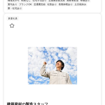
職場見学可
転勤なし
住宅手当あり
交通費全額支給
経験者歓迎
研修あり
賞与あり
ブランクOK
交通費支給
社割あり
長期休暇あり
土日祝休み
寮・社宅あり
派遣社員
建築資材の製造スタッフ