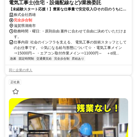
電気工事士(住宅・設備配線など)/業務委託
【未経験スタート応援！】豊富な仕事量で安定収入◎その日のうちに現
金支給の日払いOK！長期休暇あり｜若手活躍中
株式会社西雄
完全歩合制
滋賀県湖南市
勤務時間・曜日: ・原則自由 案件に合わせて自由に決めていただけま
す。
仕事内容: 社会のインフラを支える、 電気工事の技術スタッフとして
のお仕事です。 ☆気になる給与形態について☆ ・電気工事メイン
⇒15000円～ ・エアコン取付作業メイン⇒11000円～ ＋α現...
急募
固定時間制
交通費支給
完全歩合制
昇給あり
同じ企業の求人
正社員