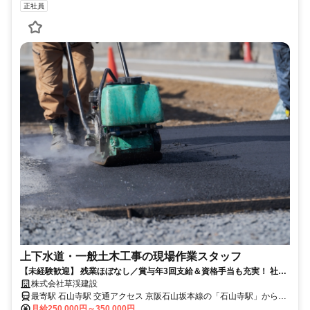
正社員
上下水道・一般土木工事の現場作業スタッフ
【未経験歓迎】 残業ほぼなし／賞与年3回支給＆資格手当も充実！ 社員
寮（月2万円）完備◎
株式会社草渓建設
最寄駅 石山寺駅 交通アクセス 京阪石山坂本線の「石山寺駅」から車
で約10分
月給250,000円～350,000円