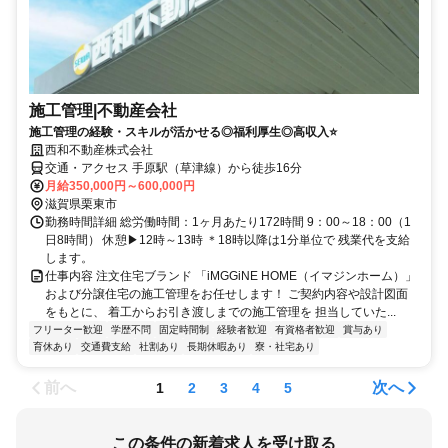
施工管理|不動産会社
施工管理の経験・スキルが活かせる◎福利厚生◎高収入⭐
西和不動産株式会社
交通・アクセス 手原駅（草津線）から徒歩16分
月給350,000円～600,000円
滋賀県栗東市
勤務時間詳細 総労働時間：1ヶ月あたり172時間 9：00～18：00（1
日8時間） 休憩▶12時～13時 ＊18時以降は1分単位で 残業代を支給
します。
仕事内容 注文住宅ブランド 「iMGGiNE HOME（イマジンホーム）」
および分譲住宅の施工管理をお任せします！ ご契約内容や設計図面
をもとに、 着工からお引き渡しまでの施工管理を 担当していた...
フリーター歓迎
学歴不問
固定時間制
経験者歓迎
有資格者歓迎
賞与あり
育休あり
交通費支給
社割あり
長期休暇あり
寮・社宅あり
前へ
次へ
1
2
3
4
5
この条件の新着求人を受け取る