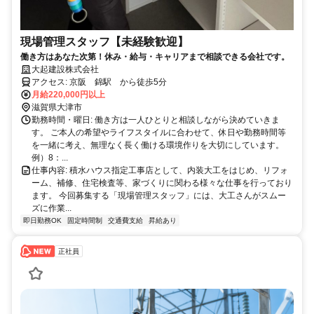
現場管理スタッフ【未経験歓迎】
働き方はあなた次第！休み・給与・キャリアまで相談できる会社です。
大起建設株式会社
アクセス: 京阪 錦駅 から徒歩5分
月給220,000円以上
滋賀県大津市
勤務時間・曜日: 働き方は一人ひとりと相談しながら決めていきま
す。 ご本人の希望やライフスタイルに合わせて、休日や勤務時間等
を一緒に考え、無理なく長く働ける環境作りを大切にしています。
例）8：...
仕事内容: 積水ハウス指定工事店として、内装大工をはじめ、リフォ
ーム、補修、住宅検査等、家づくりに関わる様々な仕事を行っており
ます。 今回募集する「現場管理スタッフ」には、大工さんがスムー
ズに作業...
即日勤務OK
固定時間制
交通費支給
昇給あり
正社員