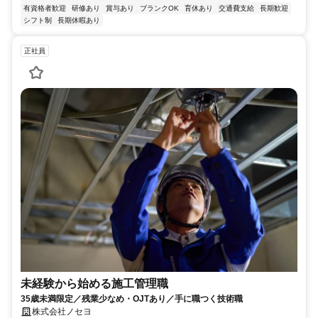
有資格者歓迎
研修あり
賞与あり
ブランクOK
育休あり
交通費支給
長期歓迎
シフト制
長期休暇あり
正社員
未経験から始める施工管理職
35歳未満限定／残業少なめ・OJTあり／手に職つく技術職
株式会社ノセヨ