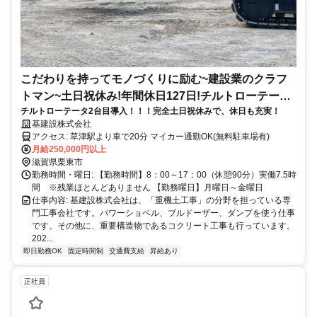
こだわりを持ってモノづくりに励む~建設業のクラフ
トマン~土日祝休み!年間休日127日!チルトローテータ
チルトローテータ2台目導入！！！完全土日祝休みで、休日も充実！
2台目導入!
基建設株式会社
アクセス: 草津駅より車で20分 マイカー通勤OK(無料駐車場有)
月給250,000円以上
滋賀県栗東市
勤務時間・曜日: 【勤務時間】8：00～17：00（休憩90分）実働7.5時
間 ※残業ほとんどありません 【勤務曜日】月曜日～金曜日
仕事内容: 基建設株式会社は、「重機土工事」の分野を担っている専
門工事会社です。パワーショベル、ブルドーザー、ダンプを使う仕事
です。その他に、重要構造物であるコクリート工事も行っています。
202...
即日勤務OK
固定時間制
交通費支給
昇給あり
正社員