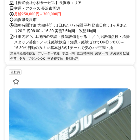
【株式会社小林サービス】長浜市エリア
交通・アクセス 長浜市周辺
月給250,000円～300,000円
滋賀県長浜市
勤務時間詳細 実働時間：1日あたり7時間 平均勤務日数：1ヶ月あた
り20日 ⏰08:00～16:30 実働7.5時間・休憩1時間
仕事内容 ＼ 工場内の空調・換気設備を守る！ ／ ＼✨設備点検・清掃
スタッフ募集✨／ ✅未経験歓迎！知識・経験ゼロでOK◎ ✅8:00～
16:30の日勤のみ！ ✅基本は3名1チームで安心♪ ✅空調・換...
業界未経験者歓迎
フリーター歓迎
学歴不問
固定時間制
経験不問
未経験者歓迎
午前
夕方
ブランクOK
交通費支給
長期歓迎
正社員