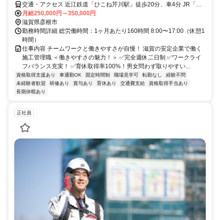
交通・アクセス 近江鉄道「ひこね芹川駅」徒歩20分、車4分 JR「彦
根駅」徒歩30分、車9分
月給250,000円～350,000円
滋賀県彦根市
勤務時間詳細 総労働時間：1ヶ月あたり160時間 8:00〜17:00（休憩1
時間）
仕事内容 チームワークと働きやすさが自慢！ 滋賀の安定企業で働く
施工管理職 ＜働きやすさの魅力！＞ ✅完全週休二日制 ✅ワークライ
フバランス充実！ ✅育休取得率100%！男女問わず取りやすい...
資格取得支援あり
車通勤OK
固定時間制
職場見学可
転勤なし
経験不問
未経験者歓迎
研修あり
賞与あり
育休あり
交通費支給
資格取得手当あり
長期休暇あり
正社員