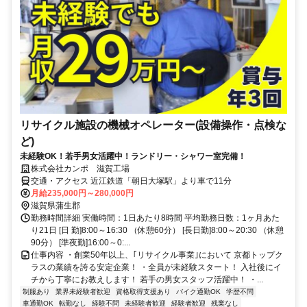
リサイクル施設の機械オペレーター(設備操作・点検な
ど)
未経験OK！若手男女活躍中！ランドリー・シャワー室完備！
株式会社カンポ 滋賀工場
交通・アクセス 近江鉄道「朝日大塚駅」より車で11分
月給235,000円～280,000円
滋賀県蒲生郡
勤務時間詳細 実働時間：1日あたり8時間 平均勤務日数：1ヶ月あた
り21日 [日 勤]8:00～16:30 （休憩60分） [長日勤]8:00～20:30 （休憩
90分） [準夜勤]16:00～0:...
仕事内容 ・創業50年以上、｢リサイクル事業｣において 京都トップク
ラスの業績を誇る安定企業！ ・全員が未経験スタート！ 入社後にイ
チから丁寧にお教えします！ 若手の男女スタッフ活躍中！ ・...
制服あり
業界未経験者歓迎
資格取得支援あり
バイク通勤OK
学歴不問
車通勤OK
転勤なし
経験不問
未経験者歓迎
経験者歓迎
残業なし