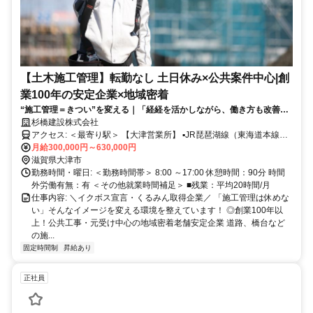
【土木施工管理】転勤なし 土日休み×公共案件中心|創
業100年の安定企業×地域密着
“施工管理＝きつい”を変える｜「経経を活かしながら、働き方も改善し
たい」 そんな方へ。公共工事・元請け中心だからこそ、無理のない施工
杉橋建設株式会社
管理が可能です！
アクセス: ＜最寄り駅＞ 【大津営業所】 ▪JR琵琶湖線（東海道本線）
「膳所（ぜぜ）駅」 徒歩約 10〜12分 ▪京阪石山坂本線「京阪膳所
月給300,000円～630,000円
駅」 徒歩約 10〜12分 【本社】 JR西日本 湖西線／近江今津駅より徒
滋賀県大津市
歩約12分
勤務時間・曜日: ＜勤務時間帯＞ 8:00 ～17:00 休憩時間：90分 時間
外労働有無：有 ＜その他就業時間補足＞ ■残業：平均20時間/月
仕事内容: ＼イクボス宣言・くるみん取得企業／ 「施工管理は休めな
い」そんなイメージを変える環境を整えています！ ◎創業100年以
上！公共工事・元受け中心の地域密着老舗安定企業 道路、橋台など
の施...
固定時間制
昇給あり
正社員