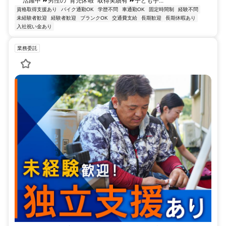
活躍中 ⏩男性の” 育児休暇 ”取得実績有 ⏩子ども手...
資格取得支援あり
バイク通勤OK
学歴不問
車通勤OK
固定時間制
経験不問
未経験者歓迎
経験者歓迎
ブランクOK
交通費支給
長期歓迎
長期休暇あり
入社祝い金あり
業務委託