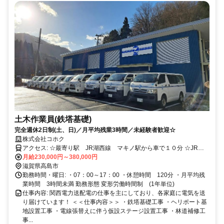
土木作業員(鉄塔基礎)
完全週休2日制(土、日)／月平均残業3時間／未経験者歓迎☆
株式会社コホク
アクセス: ☆最寄り駅 JR湖西線 マキノ駅から車で１０分 ☆JR敦
賀駅から車で30分
月給230,000円～380,000円
滋賀県高島市
勤務時間・曜日: ・07：00～17：00 ・休憩時間 120分 ・月平均残
業時間 3時間未満 勤務形態 変形労働時間制 (1年単位)
仕事内容: 関西電力送配電の仕事を主にしており、各家庭に電気を送
り届けています！ ＜＜仕事内容＞＞ ・鉄塔基礎工事 ・ヘリポート基
地設置工事 ・電線張替えに伴う仮設ステージ設置工事 ・林道補修工
事...