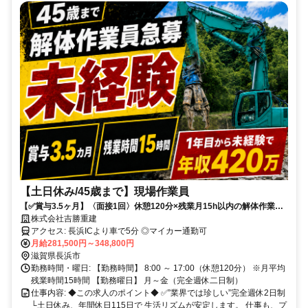
【土日休み/45歳まで】現場作業員
【✅賞与3.5ヶ月】〈面接1回〉休憩120分×残業月15h以内の解体作業員
／1年目から未経験で年収420万✨
株式会社吉勝重建
アクセス: 長浜ICより車で5分 ◎マイカー通勤可
月給281,500円～348,800円
滋賀県長浜市
勤務時間・曜日: 【勤務時間】 8:00 ～ 17:00（休憩120分） ※月平均
残業時間15時間 【勤務曜日】 月～金（完全週休二日制）
仕事内容: ◆この求人のポイント◆ ✅”業界では珍しい”完全週休2日制
└土日休み、年間休日115日で 生活リズムが安定します。 仕事も、プ