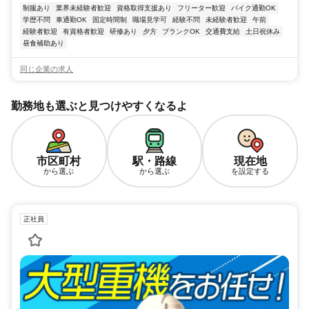
制服あり
業界未経験者歓迎
資格取得支援あり
フリーター歓迎
バイク通勤OK
学歴不問
車通勤OK
固定時間制
職場見学可
経験不問
未経験者歓迎
午前
経験者歓迎
有資格者歓迎
研修あり
夕方
ブランクOK
交通費支給
土日祝休み
昼食補助あり
同じ企業の求人
勤務地も選ぶと見つけやすくなるよ
市区町村
駅・路線
現在地
から選ぶ
から選ぶ
を設定する
正社員