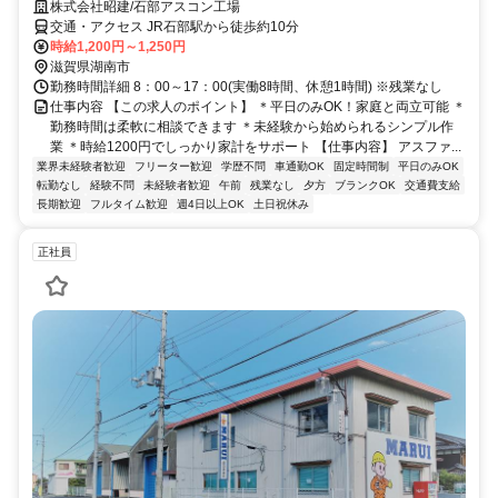
株式会社昭建/石部アスコン工場
交通・アクセス JR石部駅から徒歩約10分
時給1,200円～1,250円
滋賀県湖南市
勤務時間詳細 8：00～17：00(実働8時間、休憩1時間) ※残業なし
仕事内容 【この求人のポイント】 ＊平日のみOK！家庭と両立可能 ＊
勤務時間は柔軟に相談できます ＊未経験から始められるシンプル作
業 ＊時給1200円でしっかり家計をサポート 【仕事内容】 アスファ...
業界未経験者歓迎
フリーター歓迎
学歴不問
車通勤OK
固定時間制
平日のみOK
転勤なし
経験不問
未経験者歓迎
午前
残業なし
夕方
ブランクOK
交通費支給
長期歓迎
フルタイム歓迎
週4日以上OK
土日祝休み
正社員