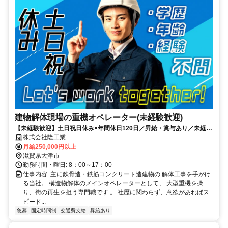
建物解体現場の重機オペレーター(未経験歓迎)
【未経験歓迎】土日祝日休み×年間休日120日／昇給・賞与あり／未経験
から「街を動かす」大型重機のスペシャリストへ
株式会社隆工業
月給250,000円以上
滋賀県大津市
勤務時間・曜日: 8：00～17：00
仕事内容: 主に鉄骨造・鉄筋コンクリート造建物の 解体工事を手がけ
る当社。 構造物解体のメインオペレーターとして、 大型重機を操
り、街の再生を担う専門職です 。 社歴に関わらず、意欲があればス
ピード...
急募
固定時間制
交通費支給
昇給あり