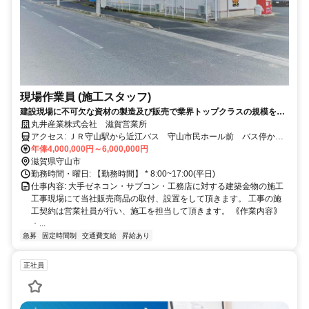
現場作業員 (施工スタッフ)
建設現場に不可欠な資材の製造及び販売で業界トップクラスの規模を誇
る。
丸井産業株式会社 滋賀営業所
アクセス: ＪＲ守山駅から近江バス 守山市民ホール前 バス停から
年俸4,000,000円～6,000,000円
徒歩５分 マイカー通勤可 駐車場あり。
滋賀県守山市
勤務時間・曜日: 【勤務時間】 * 8:00~17:00(平日)
仕事内容: 大手ゼネコン・サブコン・工務店に対する建築金物の施工
工事現場にて当社販売商品の取付、設置をして頂きます。 工事の施
工契約は営業社員が行い、施工を担当して頂きます。 ｟作業内容｠
・...
急募
固定時間制
交通費支給
昇給あり
正社員