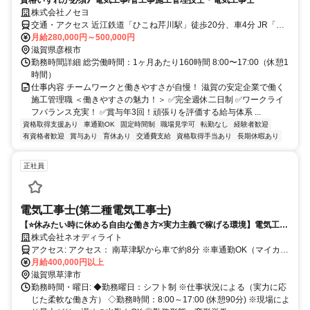
資格いずれか必須》電気工事/管工事施工管理技士・電気工事士
株式会社ノセヨ
交通・アクセス 近江鉄道「ひこね芹川駅」徒歩20分、車4分 JR「彦
根駅」徒歩30分、車9分
月給280,000円～500,000円
滋賀県彦根市
勤務時間詳細 総労働時間：1ヶ月あたり160時間 8:00〜17:00（休憩1
時間）
仕事内容 チームワークと働きやすさが自慢！ 滋賀の安定企業で働く
施工管理職 ＜働きやすさの魅力！＞ ✅完全週休二日制 ✅ワークライ
フバランス充実！ ✅賞与年3回！頑張りを評価する給与体系 ...
資格取得支援あり
車通勤OK
固定時間制
職場見学可
転勤なし
経験者歓迎
有資格者歓迎
賞与あり
育休あり
交通費支給
資格取得手当あり
長期休暇あり
正社員
電気工事士(第二種電気工事士)
【⭐休みたい時に休める自由な働き方×実力主義で稼げる環境】電気工事
士の資格をお持ちの方、元個人事業主や一人親方を歓迎いたします！！
株式会社ネオディライト
アクセス: アクセス： 南草津駅から車で約8分 ※車通勤OK（マイカー
通勤OK）、バイク通勤OK ※直行直帰OK ※転勤なし
月給400,000円以上
滋賀県草津市
勤務時間・曜日: ◆勤務曜日：シフト制 ※仕事状況による（実力に応
じた柔軟な働き方） ◇勤務時間：8:00～17:00 (休憩90分) ※現場によ