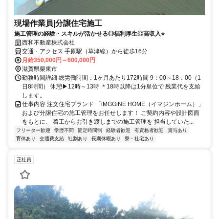
現場作業員|分譲住宅施工
施工管理の経験・スキルが活かせる◎福利厚生◎高収入⭐
西和不動産株式会社
交通・アクセス 手原駅（草津線）から徒歩16分
月給350,000円～600,000円
滋賀県栗東市
勤務時間詳細 総労働時間：1ヶ月あたり172時間 9：00～18：00（1
日8時間） 休憩▶12時～13時 ＊18時以降は1分単位で 残業代を支給
します。
仕事内容 注文住宅ブランド 「iMGGiNE HOME（イマジンホーム）」
および分譲住宅の施工管理をお任せします！ ご契約内容や設計図面
をもとに、 着工からお引き渡しまでの施工管理を 担当していた...
フリーター歓迎
学歴不問
固定時間制
経験者歓迎
有資格者歓迎
賞与あり
育休あり
交通費支給
社割あり
長期休暇あり
寮・社宅あり
正社員