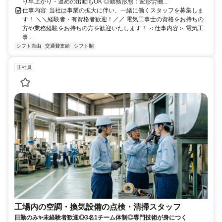
り早上がり・遅めの出勤もOK ◎勤務形態：変形労働...
仕事内容: 当社は事業の拡大に伴い、一緒に働くスタッフを募集しま
す！ ＼＼経験者・有資格者歓迎！／／ 電気工事士の資格をお持ちの
方や業務経験をお持ちの方を歓迎いたします！ ＜仕事内容＞ 電気工
事...
シフト自由
交通費支給
シフト制
正社員
工場内の空調・換気設備の点検・清掃スタッフ
日勤のみ✨未経験者歓迎◎3名1チーム体制◎専門技術が身につく