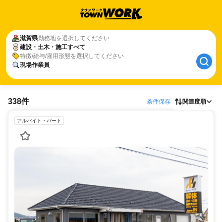
滋賀県
勤務地を選択してください
建設・土木・施工すべて
特徴/給与/雇用形態を選択してください
現場作業員
338件
条件保存
関連度順
アルバイト・パート