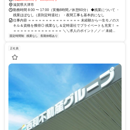
滋賀県大津市
勤務時間 8:00 〜 17:00（実働8時間／休憩60分） ◆残業について ・
残業ほぼなし（原則定時退社） ・夜間工事も基本的になし
仕事内容 ＝＝＝＝＝＝＝＝＝＝＝＝＝＝＝ 未経験から一生モノのス
キル＆資格を獲得◎ 残業なし＆定時退社でプライベートも充実！ ＝
＝＝＝＝＝＝＝＝＝＝＝＝＝＝ ＼＼求人のポイント／／ ✅ 未経...
固定時間制
残業なし
長期休暇あり
正社員