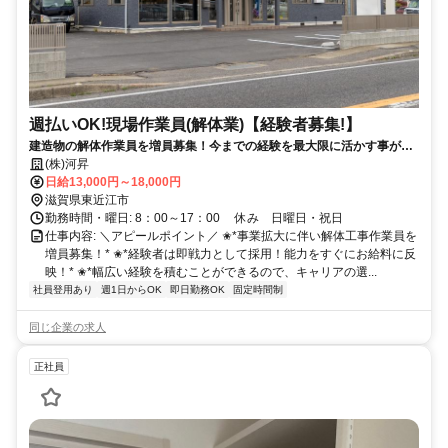
週払いOK!現場作業員(解体業)【経験者募集!】
建造物の解体作業員を増員募集！今までの経験を最大限に活かす事が出
来ます！
(株)河昇
日給13,000円～18,000円
滋賀県東近江市
勤務時間・曜日: 8：00～17：00 休み 日曜日・祝日
仕事内容: ＼アピールポイント／ ✬*事業拡大に伴い解体工事作業員を
増員募集！* ✬*経験者は即戦力として採用！能力をすぐにお給料に反
映！* ✬*幅広い経験を積むことができるので、キャリアの選...
社員登用あり
週1日からOK
即日勤務OK
固定時間制
同じ企業の求人
正社員