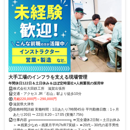
大手工場のインフラを支える現場管理
年間休日122日＆土日休み＆ほぼ定時退社⭐人柄重視の採用🌸
株式会社大田鉄工所 滋賀出張所
交通・アクセス JR「石山」駅より徒歩10分
月給220,000円～290,000円
滋賀県大津市
勤務時間詳細 実働時間：1日あたり7時間45分 平均勤務日数：1ヶ月
あたり20日 〜 22日 8:20～17:05 (実働7.75h)
仕事内容 ╔═══════════════╗ ⏩完全週休2日制＜土日お休み
＞ ⏩残業少なめ＜残業月平均7h/R7実績＞ ⏩20代～30代の若手男性