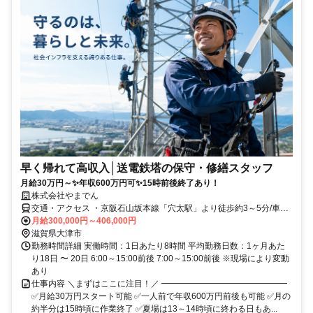
早く帰れて高収入│送電鉄塔の保守・修繕スタッフ
月給30万円～✨年収600万円可✨15時前後終了あり！
株式会社やまでん
交通・アクセス ・京阪石山坂本線「穴太駅」より徒歩約3～5分/車通
勤OK
月給300,000円～406,000円
滋賀県大津市
勤務時間詳細 実働時間：1日あたり8時間 平均勤務日数：1ヶ月あた
り18日 〜 20日 6:00～15:00前後 7:00～15:00前後 ※現場により変動
あり
仕事内容 ＼まずはここに注目！／ ━━━━━━━━━━━━━━━
✅月給30万円スタート可能 ✅一人前で年収600万円前後も可能 ✅月の
約半分は15時頃に作業終了 ✅夏場は13～14時頃に終わる日もあ...