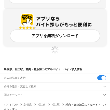
アプリを無料ダウンロード
島根県、松江駅、精肉・鮮魚加工のアルバイト・バイト求人情報
求人の詳細を表示
条件を追加・変更して検索
市区町村を追加・変更
関連キーワード
完全在宅ワーク 全国
シール貼り 在宅
現在地周辺
ガチャガチャ
犬カフェ
島根県
駅を追加・変更
バイトTOP
島根県
松江市
松江駅
精肉・鮮魚加工のアルバイト・バ
島根県
すべて
イト・求人
松江市
浜田市
出雲市
益田市
大田市
安来市
江津市
雲南市
八束郡
仁多郡
飯石郡