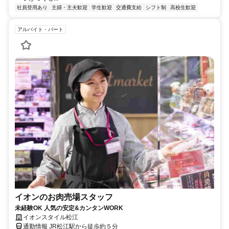
社員登用あり
主婦・主夫歓迎
学生歓迎
交通費支給
シフト制
高校生歓迎
アルバイト・パート
イオンのお肉売場スタッフ
未経験OK 人気の安定&カンタンWORK
イオンスタイル松江
通勤情報 JR松江駅から徒歩約５分