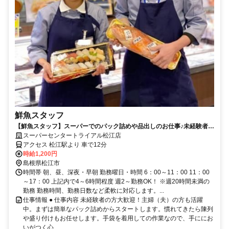
鮮魚スタッフ
【鮮魚スタッフ】スーパーでのパック詰めや品出しのお仕事♪未経験者大
歓迎！
スーパーセンタートライアル松江店
アクセス 松江駅より 車で12分
時給1,200円
島根県松江市
時間帯 朝、昼、深夜・早朝 勤務曜日・時間 6：00～11：00 11：00
～17：00 上記内で4～6時間程度 週2～勤務OK！ ※週20時間未満の
勤務 勤務時間、勤務日数など柔軟に対応します。...
仕事情報 ● 仕事内容 未経験者の方大歓迎！主婦（夫）の方も活躍
中。まずは簡単なパック詰めからスタートします。慣れてきたら陳列
や盛り付けもお任せします。手袋を着用しての作業なので、手ににお
いがつく心...