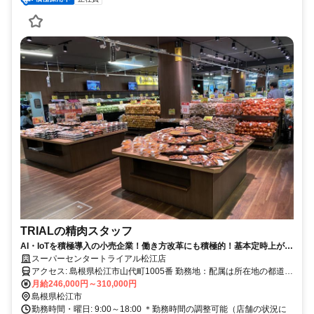
TRIALの精肉スタッフ
AI・IoTを積極導入の小売企業！働き方改革にも積極的！基本定時上が
り！
スーパーセンタートライアル松江店
アクセス: 島根県松江市山代町1005番 勤務地：配属は所在地の都道府
県 ※初任地は最寄りの店舗又は希望エリアを優先し配属します。 ※
月給246,000円～310,000円
エリア内勤務または全国勤務いずれか希望を選択できます。
島根県松江市
勤務時間・曜日: 9:00～18:00 ＊勤務時間の調整可能（店舗の状況に