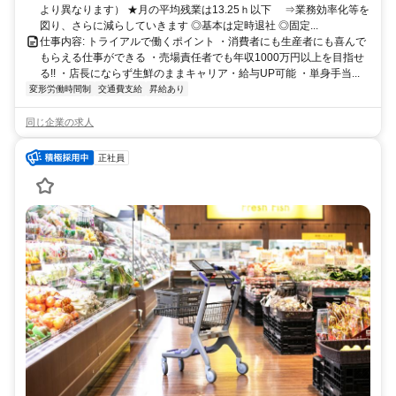
より異なります） ★月の平均残業は13.25ｈ以下 ⇒業務効率化等を
図り、さらに減らしていきます ◎基本は定時退社 ◎固定...
仕事内容: トライアルで働くポイント ・消費者にも生産者にも喜んで
もらえる仕事ができる ・売場責任者でも年収1000万円以上を目指せ
る!! ・店長にならず生鮮のままキャリア・給与UP可能 ・単身手当...
変形労働時間制
交通費支給
昇給あり
同じ企業の求人
正社員