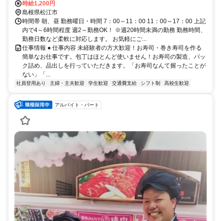
時給1,200円
島根県松江市
時間帯 朝、昼 勤務曜日・時間 7：00～11：00 11：00～17：00 上記
内で4～6時間程度 週2～勤務OK！ ※週20時間未満の勤務 勤務時間、
勤務日数など柔軟に対応します。 お気軽にご...
仕事情報 ● 仕事内容 未経験者の方大歓迎！お寿司・巻き寿司を作る
簡単なお仕事です。包丁はほとんど使いません！お寿司の製造、パッ
ク詰め、品出しを行っていただきます。「お寿司なんて握ったことが
ない」「...
社員登用あり
主婦・主夫歓迎
学生歓迎
交通費支給
シフト制
高校生歓迎
アルバイト・パート