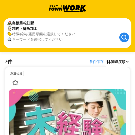
島根県
松江駅
精肉・鮮魚加工
特徴/給与/雇用形態を選択してください
キーワードを選択してください
7件
条件保存
関連度順
派遣社員