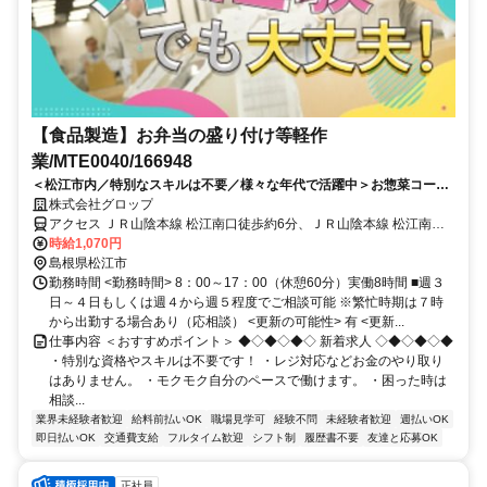
【食品製造】お弁当の盛り付け等軽作
業/MTE0040/166948
＜松江市内／特別なスキルは不要／様々な年代で活躍中＞お惣菜コーナ
ーでの簡単作業です！盛り付け等作業
株式会社グロップ
アクセス ＪＲ山陰本線 松江南口徒歩約6分、ＪＲ山陰本線 松江南口
徒歩約6分、連絡バス 松江しんじ湖温泉徒歩約35分 松江市駅から車
時給1,070円
で約5分
島根県松江市
勤務時間 <勤務時間> 8：00～17：00（休憩60分）実働8時間 ■週３
日～４日もしくは週４から週５程度でご相談可能 ※繁忙時期は７時
から出勤する場合あり（応相談） <更新の可能性> 有 <更新...
仕事内容 ＜おすすめポイント＞ ◆◇◆◇◆◇ 新着求人 ◇◆◇◆◇◆
・特別な資格やスキルは不要です！ ・レジ対応などお金のやり取り
はありません。 ・モクモク自分のペースで働けます。 ・困った時は
相談...
業界未経験者歓迎
給料前払いOK
職場見学可
経験不問
未経験者歓迎
週払いOK
即日払いOK
交通費支給
フルタイム歓迎
シフト制
履歴書不要
友達と応募OK
正社員