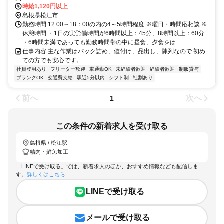
時給1,120円以上
島根県松江市
勤務時間 12:00～18：00の内の4～5時間程度 ※曜日・時間応相談 ※
休憩時間 ・1日の実労働時間が6時間以上：45分、8時間以上：60分
・6時間未満であっても勤務時間帯の中に昼食、夕食をは...
仕事内容 主な作業はパック詰め、値付け、品出し、陳列なので 初め
ての方でも安心です。
社員登用あり
フリーター歓迎
車通勤OK
未経験者歓迎
経験者歓迎
制服貸与
ブランクOK
交通費支給
駅近5分以内
シフト制
社割あり
前へ
次へ
1
この条件の新着求人を受け取る
島根県 / 松江駅
精肉・鮮魚加工
「LINEで受け取る」では、新着求人のほか、おすすめ情報なども配信しま
す。
詳しくはこちら
LINEで受け取る
メールで受け取る