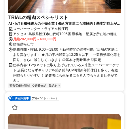
TRIALの精肉スペシャリスト
AI・IoTを積極導入の小売企業！働き方改革にも積極的！基本定時上が
り！
スーパーセンタートライアル松江店
アクセス: 島根県松江市山代町1005番 勤務地：配属は所在地の都道府
県 ※初任地は最寄りの店舗又は希望エリアを優先し配属します。 ※
月給282,000円～400,000円
エリア内勤務または全国勤務いずれか希望を選択できます。
島根県松江市
勤務時間・曜日: 9:00～18:00 ＊勤務時間の調整可能（店舗の状況に
より異なります） ★月の平均残業は13.25ｈ以下 ⇒業務効率化等を
図り、さらに減らしていきます ◎基本は定時退社 ◎固定...
仕事内容: TVやネットに取り上げられている未来型スーパーマーケッ
ト 店長にならずキャリアを築き給与UP可能!! 年間休日も多く、有給
休暇もとりやすい！ 消費者にも生産者にも喜んでもらえる仕事がで
き...
変形労働時間制
交通費支給
昇給あり
アルバイト・パート