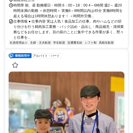
時間帯 朝、昼 勤務曜日・時間 6：00～18：00 4～6時間 週2～ 週20
時間未満の勤務 ＜休憩時間＞ 実働6～8時間以内は45分 実働8時間を
超える場合は1時間休憩あります！ ＜時間外労働...
仕事情報 ● 仕事内容 実は人気！食品加工の仕事。肉やハムなどの切
り分けを行う精肉加工業務・パック詰め・品出し・商品補充・清掃業
務などをお任せします。目の前のことに集中できる作業が多く、黙々
と仕事を...
社員登用あり
主婦・主夫歓迎
学生歓迎
交通費支給
シフト制
高校生歓迎
アルバイト・パート