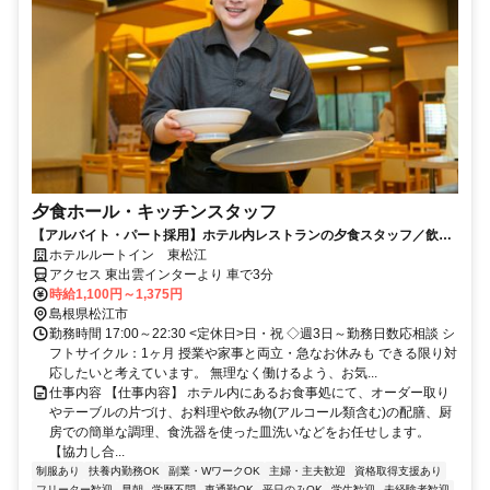
夕食ホール・キッチンスタッフ
【アルバイト・パート採用】ホテル内レストランの夕食スタッフ／飲食
未経験歓迎！学生・主婦活躍中
ホテルルートイン 東松江
アクセス 東出雲インターより 車で3分
時給1,100円～1,375円
島根県松江市
勤務時間 17:00～22:30 <定休日>日・祝 ◇週3日～勤務日数応相談 シ
フトサイクル：1ヶ月 授業や家事と両立・急なお休みも できる限り対
応したいと考えています。 無理なく働けるよう、お気...
仕事内容 【仕事内容】 ホテル内にあるお食事処にて、オーダー取り
やテーブルの片づけ、お料理や飲み物(アルコール類含む)の配膳、厨
房での簡単な調理、食洗器を使った皿洗いなどをお任せします。
【協力し合...
制服あり
扶養内勤務OK
副業・WワークOK
主婦・主夫歓迎
資格取得支援あり
フリーター歓迎
早朝
学歴不問
車通勤OK
平日のみOK
学生歓迎
未経験者歓迎