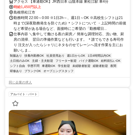
アクセス 【車通勤OK】JR西日本 山陰本線 東松江駅 車4分
時給1,450円以上
島根県松江市
勤務時間 22:00～0:00 ※1日2h～、週1日～OK ※高校生シフトは21
時まで(深夜勤務発生を防ぐため) ＊シフトについて ・上記時間の前後
など希望がある場合など、面接時にご希望の「勤務曜日...
仕事内容 ＼集中して働ける夜の厨房／ 簡単な調理対応、洗い物、厨
房の清掃、 翌日の準備作業なども行います。 ＊誰でもできる寿司作
り 注文が入ったらシャリにネタをのせてレーンへ流す作業を主にお
願いしま...
制服あり
扶養内勤務OK
社員登用あり
週1日からOK
1日4時間以内OK
土日祝のみOK
主婦・主夫歓迎
フリーター歓迎
バイク通勤OK
給料前払いOK
シフト自由
学歴不問
車通勤OK
学生歓迎
未経験者歓迎
経験者歓迎
夜間
研修あり
ブランクOK
オープニングスタッフ
同じ企業の求人
アルバイト・パート