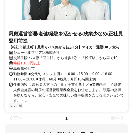
厨房運営管理/老健/経験を活かせる/残業少なめ/正社員
登用前提
【松江市新庄町｜最寄りバス停から徒歩1分】マイカー通勤OK／賞与・
昇給あり／交通費支給／これまでの調理経験やマネジメントスキルを活
シューペルブリアン株式会社
かせるお仕事です！
交通手段 バス停「回生館」から徒歩1分 ・「松江駅」から車で19分
☆マイカー通勤OK！(駐車場あり) ☆転勤なし！ 【最寄り駅】 ・ＪＲ
時給1,100円以上
山陰本線「松江駅」
島根県松江市
勤務時間 ■交代制 ＜シフト例＞ ・6:00～15:00 ・9:00～18:00 ・
11:00～20:00 ■休憩：60分 ■残業：月間10時間未満
仕事内容 ＼高齢者の方々の「食」を支える！／ ■業務内容： 介護老
人保健施設の厨房の運営管理業務全般をお任せします。 現場の指揮
を執りながら、安心・安全で美味しい食事提供を支えるポジションで
す。 ～...
シフト制
前へ
次へ
1