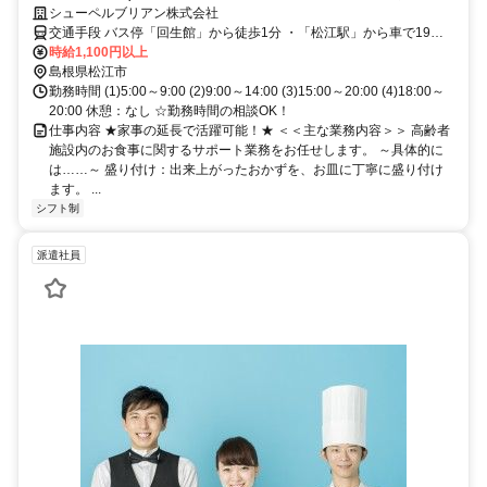
日数など相談OK／未経験OK／シフトパターン色々！生活スタイルに合
シューペルブリアン株式会社
った働き方が叶います♪
交通手段 バス停「回生館」から徒歩1分 ・「松江駅」から車で19分
☆マイカー通勤OK！(駐車場あり) ☆転勤なし！ 【最寄り駅】 ・ＪＲ
時給1,100円以上
山陰本線「松江駅」
島根県松江市
勤務時間 (1)5:00～9:00 (2)9:00～14:00 (3)15:00～20:00 (4)18:00～
20:00 休憩：なし ☆勤務時間の相談OK！
仕事内容 ★家事の延長で活躍可能！★ ＜＜主な業務内容＞＞ 高齢者
施設内のお食事に関するサポート業務をお任せします。 ～具体的に
は……～ 盛り付け：出来上がったおかずを、お皿に丁寧に盛り付け
ます。 ...
シフト制
派遣社員