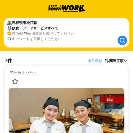
島根県
島根県
東松江駅
東松江駅
飲食・フードサービスすべて
飲食・フードサービスすべて
特徴/給与/雇用形態を選択してください
キーワードを選択してください
7件
条件保存
関連度順
アルバイト・パート