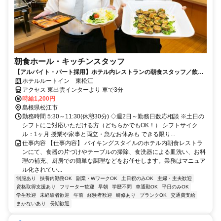
朝食ホール・キッチンスタッフ
【アルバイト・パート採用】ホテル内レストランの朝食スタッフ／飲食
未経験歓迎！主婦(夫)さん活躍中
ホテルルートイン 東松江
アクセス 東出雲インターより 車で3分
時給1,200円
島根県松江市
勤務時間 5:30～11:30(休憩30分) ◇週2日～勤務日数応相談 ※土日の
シフトにご対応いただける方（どちらかでもOK！） シフトサイク
ル：1ヶ月 授業や家事と両立・急なお休みも できる限り...
仕事内容 【仕事内容】 バイキングスタイルのホテル内朝食レストラ
ンにて、食器の片づけやテーブルの掃除、食洗器による皿洗い、お料
理の補充、厨房での簡単な調理などをお任せします。業務はマニュア
ル化されてい...
制服あり
扶養内勤務OK
副業・WワークOK
土日祝のみOK
主婦・主夫歓迎
資格取得支援あり
フリーター歓迎
早朝
学歴不問
車通勤OK
平日のみOK
学生歓迎
未経験者歓迎
午前
経験者歓迎
研修あり
ブランクOK
交通費支給
まかないあり
長期歓迎