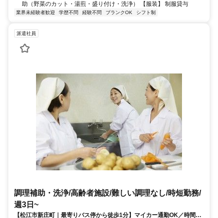
助（野菜のカット・湯煎・盛り付け・洗浄） 【服装】 制服貸与
業界未経験者歓迎
学歴不問
経験不問
ブランクOK
シフト制
派遣社員
調理補助・洗浄/高齢者施設/難しい調理なし/時短勤務/
週3日~
【松江市新庄町｜最寄りバス停から徒歩1分】マイカー通勤OK／時間・