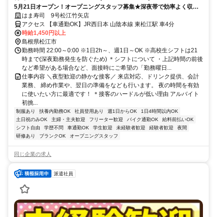
5月21日オープン！オープニングスタッフ募集★深夜帯で効率よく収入
アップ！フリーターが多数活躍する環境で高時給で働きませんか？
はま寿司 9号松江竹矢店
アクセス 【車通勤OK】JR西日本 山陰本線 東松江駅 車4分
時給1,450円以上
島根県松江市
勤務時間 22:00～0:00 ※1日2h～、週1日～OK ※高校生シフトは21
時まで(深夜勤務発生を防ぐため) ＊シフトについて ・上記時間の前後
など希望がある場合など、面接時にご希望の「勤務曜日...
仕事内容 ＼夜型歓迎の静かな接客／ 来店対応、ドリンク提供、会計
業務、 締め作業や、翌日の準備をなども行います。 夜の時間を有効
に使いたい方に最適です！ ＊接客のハードルが低い理由 アルバイト
初挑...
制服あり
扶養内勤務OK
社員登用あり
週1日からOK
1日4時間以内OK
土日祝のみOK
主婦・主夫歓迎
フリーター歓迎
バイク通勤OK
給料前払いOK
シフト自由
学歴不問
車通勤OK
学生歓迎
未経験者歓迎
経験者歓迎
夜間
研修あり
ブランクOK
オープニングスタッフ
同じ企業の求人
派遣社員