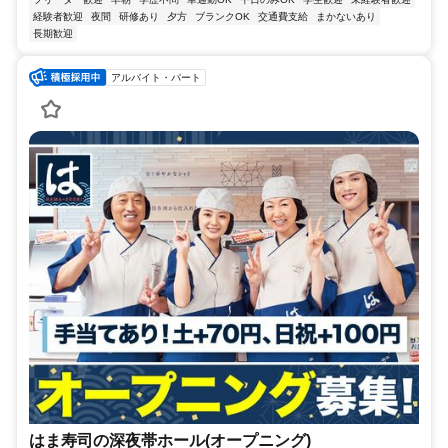
経験者歓迎
夜間
研修あり
夕方
ブランクOK
交通費支給
まかないあり
長期歓迎
アルバイト・パート
はま寿司の深夜帯ホール(オープニング)