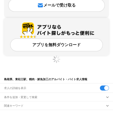
メールで受け取る
アプリを無料ダウンロード
島根県、東松江駅、精肉・鮮魚加工のアルバイト・バイト求人情報
求人の詳細を表示
条件を追加・変更して検索
市区町村を追加・変更
関連キーワード
完全在宅ワーク 全国
シール貼り 在宅
現在地周辺
ガチャガチャ
犬カフェ
島根県