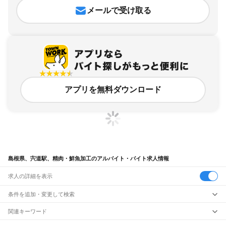
メールで受け取る
アプリを無料ダウンロード
島根県、宍道駅、精肉・鮮魚加工のアルバイト・バイト求人情報
求人の詳細を表示
条件を追加・変更して検索
市区町村を追加・変更
関連キーワード
完全在宅ワーク 全国
シール貼り 在宅
現在地周辺
ガチャガチャ
犬カフェ
島根県