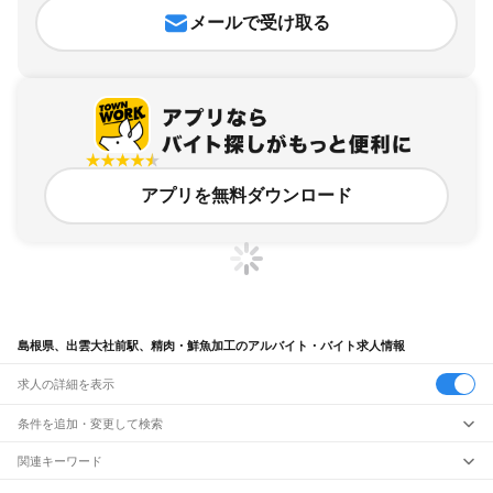
メールで受け取る
アプリを無料ダウンロード
島根県、出雲大社前駅、精肉・鮮魚加工のアルバイト・バイト求人情報
求人の詳細を表示
条件を追加・変更して検索
市区町村を追加・変更
関連キーワード
完全在宅ワーク 全国
シール貼り 在宅
現在地周辺
ガチャガチャ
犬カフェ
島根県