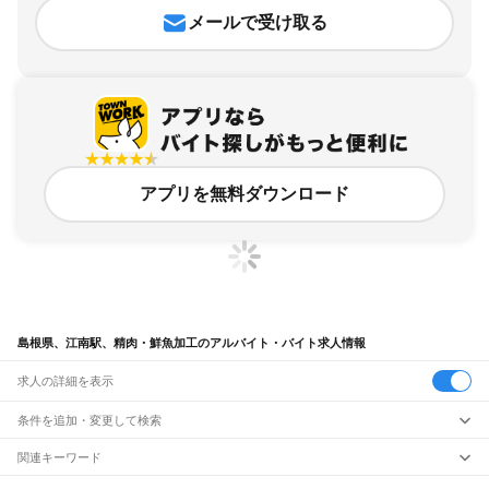
メールで受け取る
アプリを無料ダウンロード
島根県、江南駅、精肉・鮮魚加工のアルバイト・バイト求人情報
求人の詳細を表示
条件を追加・変更して検索
市区町村を追加・変更
関連キーワード
完全在宅ワーク 全国
シール貼り 在宅
現在地周辺
ガチャガチャ
犬カフェ
島根県