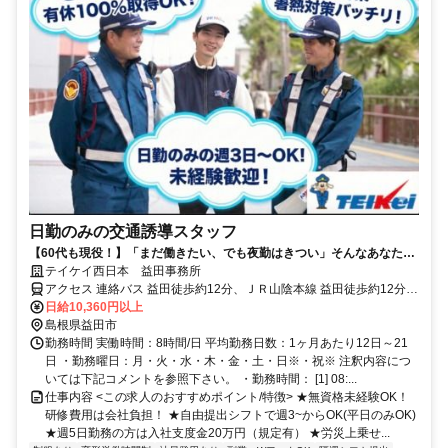
日勤のみの交通誘導スタッフ
【60代も現役！】「まだ働きたい、でも夜勤はきつい」そんなあなた
へ。日勤のみ・17時定時で健康的な生活を。
テイケイ西日本 益田事務所
アクセス 連絡バス 益田徒歩約12分、ＪＲ山陰本線 益田徒歩約12分、
ＪＲ山口線 益田徒歩約12分
日給10,360円以上
島根県益田市
勤務時間 実働時間：8時間/日 平均勤務日数：1ヶ月あたり12日～21
日 ・勤務曜日：月・火・水・木・金・土・日※・祝※ 注釈内容につ
いては下記コメントを参照下さい。 ・勤務時間： [1] 08:...
仕事内容 <この求人のおすすめポイント/特徴> ★無資格未経験OK！
研修費用は会社負担！ ★自由提出シフトで週3~からOK(平日のみOK)
★週5日勤務の方は入社支度金20万円（規定有） ★労災上乗せ...