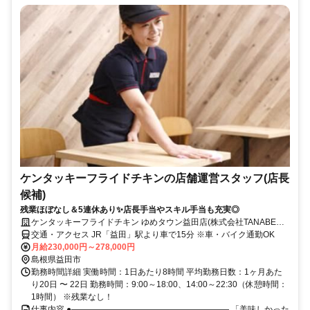
ケンタッキーフライドチキンの店舗運営スタッフ(店長
候補)
残業ほぼなし＆5連休あり✨店長手当やスキル手当も充実◎
ケンタッキーフライドチキン ゆめタウン益田店(株式会社TANABEグ
ローバルキッチン)
交通・アクセス JR「益田」駅より車で15分 ※車・バイク通勤OK
月給230,000円～278,000円
島根県益田市
勤務時間詳細 実働時間：1日あたり8時間 平均勤務日数：1ヶ月あた
り20日 〜 22日 勤務時間：9:00～18:00、14:00～22:30（休憩時間：
1時間） ※残業なし！
仕事内容 ●――――――――――――――――――― 「美味しかった