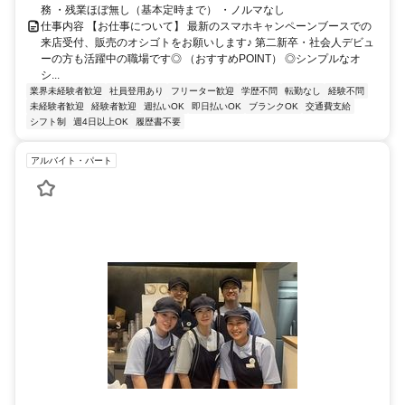
務 ・残業ほぼ無し（基本定時まで） ・ノルマなし
仕事内容 【お仕事について】 最新のスマホキャンペーンブースでの
来店受付、販売のオシゴトをお願いします♪ 第二新卒・社会人デビュ
ーの方も活躍中の職場です◎ （おすすめPOINT） ◎シンプルなオ
シ...
業界未経験者歓迎
社員登用あり
フリーター歓迎
学歴不問
転勤なし
経験不問
未経験者歓迎
経験者歓迎
週払いOK
即日払いOK
ブランクOK
交通費支給
シフト制
週4日以上OK
履歴書不要
アルバイト・パート