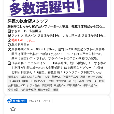
深夜の飲食店スタッフ
深夜帯にしっかり稼ぎたいフリーター大歓迎！複数名体制だから安心し
て働ける◎
すき家 191号益田店
アクセス 連絡バス 益田徒歩約13分、ＪＲ山陰本線 益田徒歩約13分、
ＪＲ山口線 益田徒歩約13分 【車通勤OK】益田駅より車5分、徒歩13
時給1,413円以上
分
島根県益田市
勤務時間 0:00～5:00 ※1日2h～、週2日～OK ※勤務シフトや勤務時
間帯は面接で気軽にご相談ください！ ・シフトは自己申告制です。
基本は固定シフトですが、プライベートの予定や学校での試験...
仕事内容 ＼ここがポイント／ ■食事補助、割引制度あり！ └すき家の
お料理がお得に食べられる食事補助や はま寿司などグループで使え
る割引制度あり！ ■髪型、髪色自由！ ■ランクアップ制度でしっか...
制服あり
短期（3ヵ月以内）
扶養内勤務OK
社員登用あり
副業・WワークOK
1日4時間以内OK
土日祝のみOK
主婦・主夫歓迎
60代も応募可
フリーター歓迎
給料前払いOK
シフト自由
学歴不問
車通勤OK
即日勤務OK
平日のみOK
学生歓迎
未経験者歓迎
経験者歓迎
夜間
アルバイト・パート