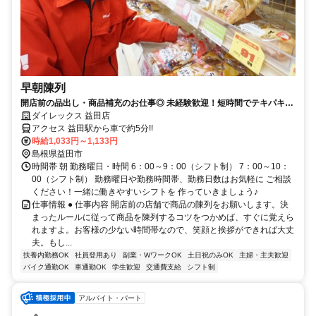
早朝陳列
開店前の品出し・商品補充のお仕事◎ 未経験歓迎！短時間でテキパキ働
きたい方必見の求人です。
ダイレックス 益田店
アクセス 益田駅から車で約5分!!
時給1,033円～1,133円
島根県益田市
時間帯 朝 勤務曜日・時間 6：00～9：00（シフト制） 7：00～10：
00（シフト制） 勤務曜日や勤務時間帯、勤務日数はお気軽に ご相談
ください！一緒に働きやすいシフトを 作っていきましょう♪
仕事情報 ● 仕事内容 開店前の店舗で商品の陳列をお願いします。決
まったルールに従って商品を陳列するコツをつかめば、すぐに覚えら
れますよ。お客様の少ない時間帯なので、笑顔と挨拶ができれば大丈
夫。もし...
扶養内勤務OK
社員登用あり
副業・WワークOK
土日祝のみOK
主婦・主夫歓迎
バイク通勤OK
車通勤OK
学生歓迎
交通費支給
シフト制
アルバイト・パート