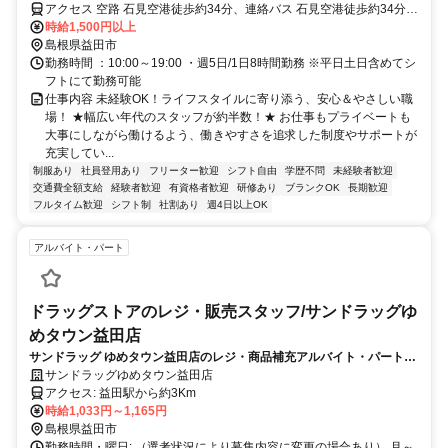
「N075802B」
アクセス 空路 石見空港徒歩約34分、連絡バス 石見空港徒歩約34分、
連絡バス 益田徒歩約33分
時給1,500円以上
島根県益田市
勤務時間 ：10:00～19:00 ・週5日/1日8時間勤務 ※平日土日含めてシ
フトにて勤務可能
仕事内容 未経験OK！ライフスタイルに寄り添う、安心＆やさしい職
場！ ★幅広い年代のスタッフが約半数！★ お仕事もプライベートも
大事にしながら働けるよう、働きやすさを追求した制度やサポートが
充実してい...
制服あり
社員登用あり
フリーター歓迎
シフト自由
学歴不問
未経験者歓迎
交通費全額支給
経験者歓迎
有資格者歓迎
研修あり
ブランクOK
長期歓迎
フルタイム歓迎
シフト制
社割あり
週4日以上OK
アルバイト・パート
ドラッグストアのレジ・販売スタッフ/サンドラッグゆ
めタウン益田店
サンドラッグ ゆめタウン益田店のレジ・商品補充アルバイト・パート大
募集！
サンドラッグゆめタウン益田店
アクセス: 益田駅から約3Km
時給1,033円～1,165円
島根県益田市
勤務時間・曜日: （選考状況により募集内容に変更の場合あり） 月～