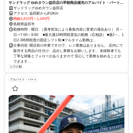
サンドラッグ ゆめタウン益田店の早朝商品補充のアルバイト・パート大
募集！
サンドラッグゆめタウン益田店
アクセス: 益田駅から約3Km
時給1,033円～1,165円
島根県益田市
勤務時間・曜日: （選考状況により募集内容に変更の場合あり） 月～
日⇒7:00～9:00 ■最大週10時間程度迄の勤務（応相談） ■週2～、1
日2-3時間程度の固定シフト制 ■フルタイム勤務は...
仕事内容: 開店前の作業ですので、レジ業務はありません。 店内にて
販売する商品の仕分け、品出し業務をお願いします。 未経験者でも
丁寧な研修とフォローがありますので 安心して業務を始めることが
できます...
シフト制
アルバイト・パート