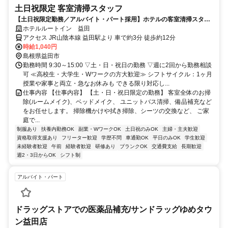
土日祝限定 客室清掃スタッフ
【土日祝限定勤務／アルバイト・パート採用】ホテルの客室清掃スタッ
フ／未経験歓迎！学生・主婦活躍中
ホテルルートイン 益田
アクセス JR山陰本線 益田駅より 車で約3分 徒歩約12分
時給1,040円
島根県益田市
勤務時間 9:30～15:00 ▽土・日・祝日の勤務 ▽週に2回から勤務相談
可 ≪高校生・大学生・Wワークの方大歓迎≫ シフトサイクル：1ヶ月
授業や家事と両立・急なお休みも できる限り対応し...
仕事内容 【仕事内容】 【土・日・祝日限定の勤務】 客室全体のお掃
除(ルームメイク)、ベッドメイク、 ユニットバス清掃、備品補充など
をお任せします。 掃除機かけや拭き掃除、シーツの交換など、 ご家
庭で...
制服あり
扶養内勤務OK
副業・WワークOK
土日祝のみOK
主婦・主夫歓迎
資格取得支援あり
フリーター歓迎
学歴不問
車通勤OK
平日のみOK
学生歓迎
未経験者歓迎
午前
経験者歓迎
研修あり
ブランクOK
交通費支給
長期歓迎
週2・3日からOK
シフト制
アルバイト・パート
ドラッグストアでの医薬品補充/サンドラッグゆめタウ
ン益田店