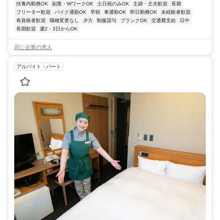
扶養内勤務OK
副業・WワークOK
土日祝のみOK
主婦・主夫歓迎
長期
フリーター歓迎
バイク通勤OK
早朝
車通勤OK
即日勤務OK
未経験者歓迎
有資格者歓迎
職種変更なし
夕方
制服貸与
ブランクOK
交通費支給
日中
長期歓迎
週2・3日からOK
同じ企業の求人
アルバイト・パート