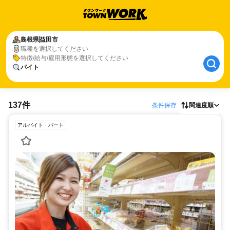
島根県
益田市
職種を選択してください
特徴/給与/雇用形態を選択してください
バイト
137件
条件保存
関連度順
アルバイト・パート