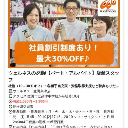
ウェルネスの夕勤/【パート・アルバイト】店舗スタッ
フ
社割（10～30％オフ）・各種手当充実・資格取得支援など特典もりだく
さん！未経験スタートがほとんど♪
ウェルネス 益田高津店
アクセス 益田市立高津中学校から徒歩10分
時給1,080円～1,300円
島根県益田市
勤務時間 ・勤務曜日：月・火・水・木・金・土・日・祝 ・勤務時
間： [1] 15:45～20:10 [2] 17:45～20:10 シフトサイクル：1ヶ月 週
2or3or4日程度の勤務 ⇒希望日数...
仕事内容 【仕事内容】 「日中は予定があるけど、夕方から働きた