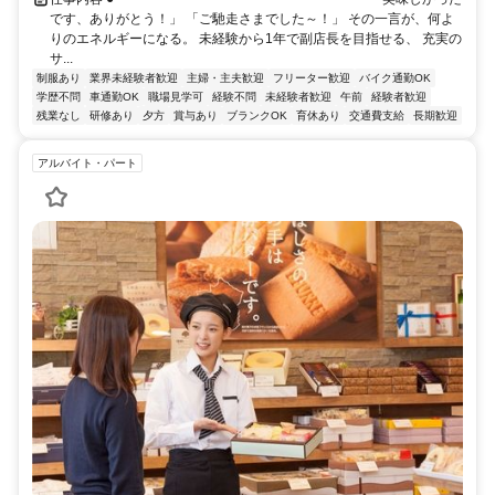
です、ありがとう！」 「ご馳走さまでした～！」 その一言が、何よ
りのエネルギーになる。 未経験から1年で副店長を目指せる、 充実の
サ...
制服あり
業界未経験者歓迎
主婦・主夫歓迎
フリーター歓迎
バイク通勤OK
学歴不問
車通勤OK
職場見学可
経験不問
未経験者歓迎
午前
経験者歓迎
残業なし
研修あり
夕方
賞与あり
ブランクOK
育休あり
交通費支給
長期歓迎
アルバイト・パート