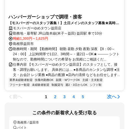
ハンバーガーショップで調理・接客
【モスバーガーのスタッフ募集！】土日メインのスタッフ募集★高時
給！1日2時間～,短時間OK！週2日～OK！
モスバーガーゆめタウン益田店
勤務地・最寄駅 JR山陰本線(米子～益田) 益田駅 車で10分
時給1,300円～1,625円
島根県益田市
勤務時間・期間 【勤務時間】 朝勤 昼勤 夕勤 夜勤 深夜 【8：00～
24：00】 上記時間帯で1日2、3時間～・週2日～OK★ ――― シフト
制なので、勤務時間についての希望を お気軽にご相談くだ...
仕事内容 【モスバーガーゆめタウン益田店】のスタッフとして、接
客・調理お願いします。 具体的には… ●各商品のカンタンな調理 ●注
文・お会計 レジ業務 ●商品の配膳 ●店内の清掃 などをお任せします...
業界未経験者歓迎
扶養内勤務OK
副業・WワークOK
主婦・主夫歓迎
フリーター歓迎
未経験者歓迎
制服貸与
週2・3日からOK
シフト制
前へ
次へ
1
2
3
4
5
この条件の新着求人を受け取る
島根県 / 益田市
バイト