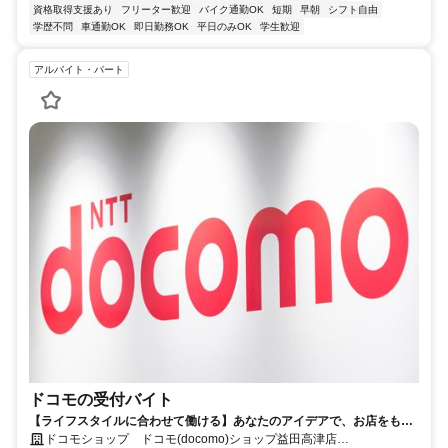
資格取得支援あり
フリーター歓迎
バイク通勤OK
短期
早朝
シフト自由
学歴不問
車通勤OK
即日勤務OK
平日のみOK
学生歓迎
アルバイト・パート
ドコモの受付バイト
【ライフスタイルに合わせて働ける】あなたのアイデアで、お店をもっ
と素敵に☆スタート日は相談OKです！
ドコモショップ ドコモ(docomo)ショップ益田高津店