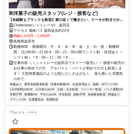
和洋菓子の販売スタッフ(レジ・接客など)
【未経験もブランクも歓迎】家の近くで働きたい、ケーキが好きだから
働きたい、など軽い気持ちでスタート♪先輩たちも同じような理由で、未
Chateraise(シャトレーゼ) 益田店
経験から始めました＊だから「できなかったらどうしよう…」なんて不
アクセス 連絡バス 益田徒歩約22分
安はなし！みんな同じです☆
時給1,100円～1,400円
島根県益田市
勤務時間 ・勤務曜日：月・火・水・木・金・土・日・祝 ・勤務時
間： [1] 08:00～21:00 8：00～21：00の間でシフト制 ・休憩あり ＜
シフト例＞ ＊8：00～17：00 ＊8：...
仕事内容 ＼＼シャトレーゼ益田店でスイーツ販売♪／／ 接客や販売の
お仕事が初めての方、 アルバイト・パートが初めての方も歓迎しま
す！ 大型商業施設のような慌ただしさは少なく、 落ち着いた雰囲気
の中で...
制服あり
業界未経験者歓迎
扶養内勤務OK
社員登用あり
副業・WワークOK
1日4時間以内OK
土日祝のみOK
主婦・主夫歓迎
フリーター歓迎
バイク通勤OK
学歴不問
車通勤OK
平日のみOK
学生歓迎
経験不問
未経験者歓迎
研修あり
ブランクOK
交通費支給
長期歓迎
アルバイト・パート