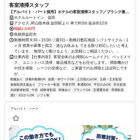
客室清掃スタッフ
【アルバイト・パート採用】ホテルの客室清掃スタッフ／ブランク復
帰・未経験歓迎！主婦(夫)さん活躍中
ホテルルートイン 益田
アクセス JR山陰本線 益田駅より 車で約3分 徒歩約12分
時給1,040円
島根県益田市
勤務時間 9:30～15:00 ◇週3日～勤務日数応相談 シフトサイクル：1
ヶ月 授業や家事と両立・急なお休みも できる限り対応したいと考え
ています。 無理なく働けるよう、お気軽にご相談ください。...
仕事内容 【仕事内容】 客室全体のお掃除(ルームメイク)、ベッドメイ
ク、 ユニットバス清掃、備品補充などをお任せします。 掃除機かけ
や拭き掃除、シーツの交換など、 ご家庭でのお掃除とほぼ同じです
が、 ...
制服あり
扶養内勤務OK
副業・WワークOK
土日祝のみOK
主婦・主夫歓迎
資格取得支援あり
フリーター歓迎
学歴不問
車通勤OK
平日のみOK
学生歓迎
未経験者歓迎
午前
経験者歓迎
研修あり
ブランクOK
交通費支給
長期歓迎
週2・3日からOK
シフト制
アルバイト・パート