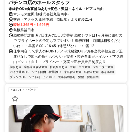
パチンコ店のホールスタッフ
未経験OK⭐食事補助あり⭐髪色・髪型・ネイル・ピアス自由
マンモス益田店(株式会社丸信商事)
交通・アクセス 山陰本線「益田駅」より徒歩21分
時給1,365円～1,695円
島根県益田市
勤務時間詳細 月7日休みの1日3交替制 勤務シフトは1ヶ月毎に組むの
で プライベートの予定も立てやすい！ 勤務曜日・時間は相談くださ
いね！ ・早番 8:00～16:45（休憩55分） ・中番 12:...
仕事内容 ＼＼求人のPOINT／／ ✅未経験OK ✅お弁当代半額支給 ✅玉
運びなしで体への負担も少ない ✅髪型・髪色自由 ✅ネイル・ピアス自
由 ✅シフト自由・プライベート充実 ✅正社員登用制度あり ...
制服あり
業界未経験者歓迎
社員登用あり
主婦・主夫歓迎
フリーター歓迎
バイク通勤OK
シフト自由
車通勤OK
未経験者歓迎
経験者歓迎
ネイルOK
ブランクOK
シフト制
ピアスOK
食事補助あり
髪型・髪色自由
アルバイト・パート