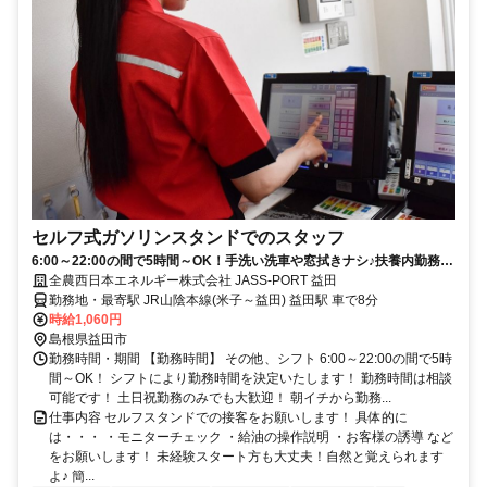
セルフ式ガソリンスタンドでのスタッフ
6:00～22:00の間で5時間～OK！手洗い洗車や窓拭きナシ♪扶養内勤務や
WワークもOK！
全農西日本エネルギー株式会社 JASS-PORT 益田
勤務地・最寄駅 JR山陰本線(米子～益田) 益田駅 車で8分
時給1,060円
島根県益田市
勤務時間・期間 【勤務時間】 その他、シフト 6:00～22:00の間で5時
間～OK！ シフトにより勤務時間を決定いたします！ 勤務時間は相談
可能です！ 土日祝勤務のみでも大歓迎！ 朝イチから勤務...
仕事内容 セルフスタンドでの接客をお願いします！ 具体的に
は・・・ ・モニターチェック ・給油の操作説明 ・お客様の誘導 など
をお願いします！ 未経験スタート方も大丈夫！自然と覚えられます
よ♪ 簡...