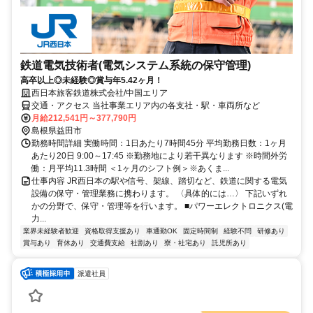
鉄道電気技術者(電気システム系統の保守管理)
高卒以上◎未経験◎賞与年5.42ヶ月！
西日本旅客鉄道株式会社/中国エリア
交通・アクセス 当社事業エリア内の各支社・駅・車両所など
月給212,541円～377,790円
島根県益田市
勤務時間詳細 実働時間：1日あたり7時間45分 平均勤務日数：1ヶ月
あたり20日 9:00～17:45 ※勤務地により若干異なります ※時間外労
働：月平均11.3時間 ＜1ヶ月のシフト例＞※あくま...
仕事内容 JR西日本の駅や信号、架線、踏切など、鉄道に関する電気
設備の保守・管理業務に携わります。 〈具体的には…〉 下記いずれ
かの分野で、保守・管理等を行います。 ■パワーエレクトロニクス(電
力...
業界未経験者歓迎
資格取得支援あり
車通勤OK
固定時間制
経験不問
研修あり
賞与あり
育休あり
交通費支給
社割あり
寮・社宅あり
託児所あり
派遣社員