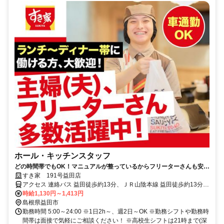
ホール・キッチンスタッフ
どの時間帯でもOK！マニュアルが整っているからフリーターさんも安心
です♪
すき家 191号益田店
アクセス 連絡バス 益田徒歩約13分、ＪＲ山陰本線 益田徒歩約13分、
ＪＲ山口線 益田徒歩約13分 【車通勤OK】益田駅より車5分、徒歩13
時給1,130円～1,413円
分
島根県益田市
勤務時間 5:00～24:00 ※1日2h～、週2日～OK ※勤務シフトや勤務時
間帯は面接で気軽にご相談ください！ ※高校生シフトは21時まで(深