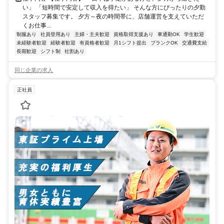
い」 「短時間で安定して収入を得たい」 そんな方にぴったりの夕勤
スタッフ募集です。 夕方～夜の時間帯に、店舗運営を支えていただ
くお仕事...
制服あり
社員登用あり
主婦・主夫歓迎
資格取得支援あり
車通勤OK
学生歓迎
未経験者歓迎
経験者歓迎
有資格者歓迎
月1シフト提出
ブランクOK
交通費支給
長期歓迎
シフト制
社割あり
同じ企業の求人
正社員