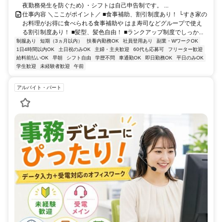
夜勤務発生を防ぐため) ・シフトは自己申告制です。 ...
仕事内容 ＼ここがポイント／ ■食事補助、割引制度あり！ └すき家の
お料理がお得に食べられる食事補助や はま寿司などグループで使え
る割引制度あり！ ■髪型、髪色自由！ ■ランクアップ制度でしっか...
制服あり
短期（3ヵ月以内）
扶養内勤務OK
社員登用あり
副業・WワークOK
1日4時間以内OK
土日祝のみOK
主婦・主夫歓迎
60代も応募可
フリーター歓迎
給料前払いOK
早朝
シフト自由
学歴不問
車通勤OK
即日勤務OK
平日のみOK
学生歓迎
未経験者歓迎
午前
アルバイト・パート