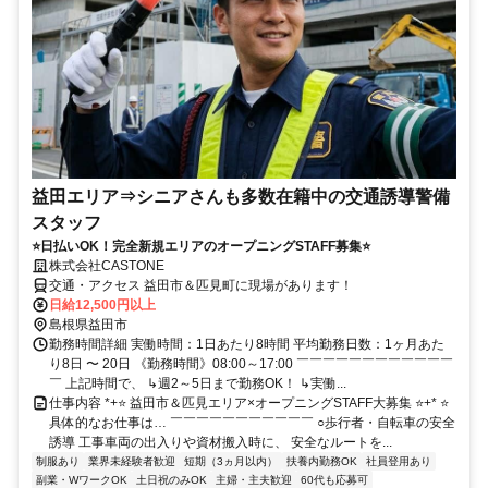
益田エリア⇒シニアさんも多数在籍中の交通誘導警備
スタッフ
⭐日払いOK！完全新規エリアのオープニングSTAFF募集⭐
株式会社CASTONE
交通・アクセス 益田市＆匹見町に現場があります！
日給12,500円以上
島根県益田市
勤務時間詳細 実働時間：1日あたり8時間 平均勤務日数：1ヶ月あた
り8日 〜 20日 《勤務時間》08:00～17:00 ￣￣￣￣￣￣￣￣￣￣￣￣
￣ 上記時間で、 ↳週2～5日まで勤務OK！ ↳実働...
仕事内容 *+⭐ 益田市＆匹見エリア×オープニングSTAFF大募集 ⭐+* ⭐
具体的なお仕事は… ￣￣￣￣￣￣￣￣￣￣￣ ○歩行者・自転車の安全
誘導 工事車両の出入りや資材搬入時に、 安全なルートを...
制服あり
業界未経験者歓迎
短期（3ヵ月以内）
扶養内勤務OK
社員登用あり
副業・WワークOK
土日祝のみOK
主婦・主夫歓迎
60代も応募可