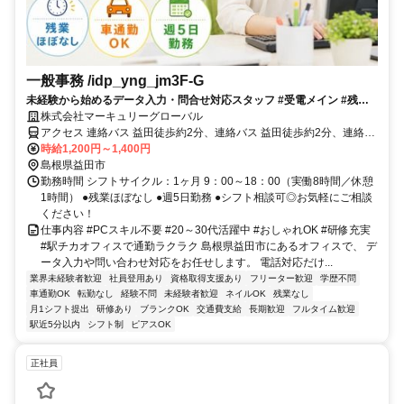
一般事務 /idp_yng_jm3F-G
未経験から始めるデータ入力・問合せ対応スタッフ #受電メイン #残業
ほぼなし #服装・髪色・ネイル自由
株式会社マーキュリーグローバル
アクセス 連絡バス 益田徒歩約2分、連絡バス 益田徒歩約2分、連絡バ
ス 益田徒歩約2分 【電車】ＪＲ山陰本線 益田駅より徒歩約2分
時給1,200円～1,400円
島根県益田市
勤務時間 シフトサイクル：1ヶ月 9：00～18：00（実働8時間／休憩
1時間） ●残業ほぼなし ●週5日勤務 ●シフト相談可◎お気軽にご相談
ください！
仕事内容 #PCスキル不要 #20～30代活躍中 #おしゃれOK #研修充実
#駅チカオフィスで通勤ラクラク 島根県益田市にあるオフィスで、 デ
ータ入力や問い合わせ対応をお任せします。 電話対応だけ...
業界未経験者歓迎
社員登用あり
資格取得支援あり
フリーター歓迎
学歴不問
車通勤OK
転勤なし
経験不問
未経験者歓迎
ネイルOK
残業なし
月1シフト提出
研修あり
ブランクOK
交通費支給
長期歓迎
フルタイム歓迎
駅近5分以内
シフト制
ピアスOK
正社員