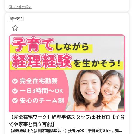
同じ企業の求人
業務委託
【完全在宅ワーク】経理事務スタッフ/出社ゼロ【子育
てや家事と両立可能】
【経理経験または日商簿記3級以上】扶養内OK！平日昼間３h～。完全