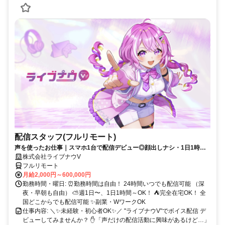
配信スタッフ(フルリモート)
声を使ったお仕事｜スマホ1台で配信デビュー◎顔出しナシ・1日1時間
～OK♪
株式会社ライブナウV
フルリモート
月給2,000円～600,000円
勤務時間・曜日: ⏰勤務時間は自由！ 24時間いつでも配信可能 （深
夜・早朝も自由） ⛅週1日〜、1日1時間～OK！ ⛺完全在宅OK！ 全
国どこからでも配信可能 ✨副業・WワークOK
仕事内容: ＼✨未経験・初心者OK✨／ "ライブナウV"でボイス配信 デ
ビューしてみませんか？ ✋「声だけの配信活動に興味があるけど…」