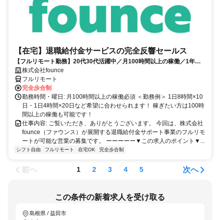
【在宅】退職給付金サービスの完全反響セールス
【フルリモート勤務】20代30代活躍中／月100時間以上の稼働／1年目
の最高月収100万円／営業経験1年あればOK／アポ取りなし提案のみ／
株式会社founce
研修制度充実
フルリモート
完全歩合制
勤務時間・曜日: 月100時間以上の稼働必須 ＜勤務例＞ 1日8時間×10
日・1日4時間×20日など希望に合わせられます！ 稼ぎたい方は100時
間以上の稼働も可能です！
仕事内容: ご覧いただき、ありがとうございます。 今回は、株式会社
founce（ファウンス）が展開する退職給付金サポート事業のフルリモ
ートが可能な営業の募集です。 ーーーーー▼この求人のポイント▼...
シフト自由
フルリモート
在宅OK
完全歩合制
前へ
次へ
1
2
3
4
5
この条件の新着求人を受け取る
島根県 / 益田市