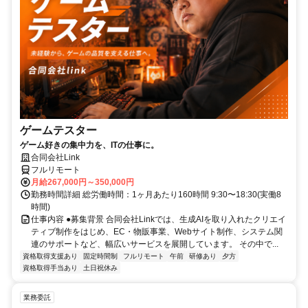
ゲームテスター
ゲーム好きの集中力を、ITの仕事に。
合同会社Link
フルリモート
月給267,000円～350,000円
勤務時間詳細 総労働時間：1ヶ月あたり160時間 9:30〜18:30(実働8
時間)
仕事内容 ●募集背景 合同会社Linkでは、生成AIを取り入れたクリエイ
ティブ制作をはじめ、EC・物販事業、Webサイト制作、システム関
連のサポートなど、幅広いサービスを展開しています。 その中で...
資格取得支援あり
固定時間制
フルリモート
午前
研修あり
夕方
資格取得手当あり
土日祝休み
業務委託