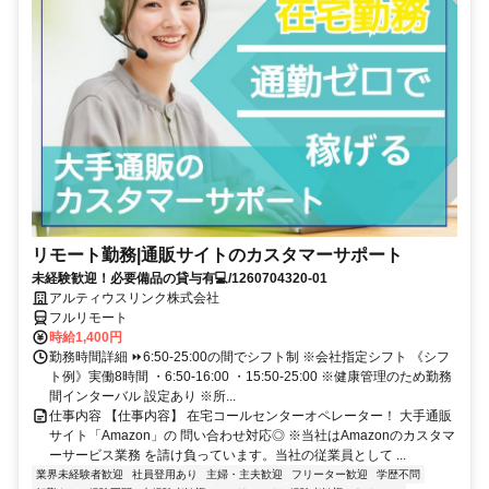
リモート勤務|通販サイトのカスタマーサポート
未経験歓迎！必要備品の貸与有💻/1260704320-01
アルティウスリンク株式会社
フルリモート
時給1,400円
勤務時間詳細 ⏩6:50-25:00の間でシフト制 ※会社指定シフト 《シフ
ト例》実働8時間 ・6:50-16:00 ・15:50-25:00 ※健康管理のため勤務
間インターバル 設定あり ※所...
仕事内容 【仕事内容】 在宅コールセンターオペレーター！ 大手通販
サイト「Amazon」の 問い合わせ対応◎ ※当社はAmazonのカスタマ
ーサービス業務 を請け負っています。当社の従業員として ...
業界未経験者歓迎
社員登用あり
主婦・主夫歓迎
フリーター歓迎
学歴不問