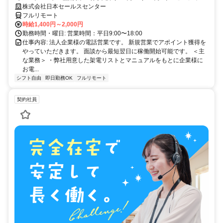
あり】 ＜ママさん、未経験活躍中＞ 完全在宅の電話営業で家庭と仕事の
株式会社日本セールスセンター
両立を実現
フルリモート
時給1,400円～2,000円
勤務時間・曜日: 営業時間：平日9:00〜18:00
仕事内容: 法人企業様の電話営業です。 新規営業でアポイント獲得を
やっていただきます。 面談から最短翌日に稼働開始可能です。 ＜主
な業務＞ ・弊社用意した架電リストとマニュアルをもとに企業様に
お電...
シフト自由
即日勤務OK
フルリモート
契約社員