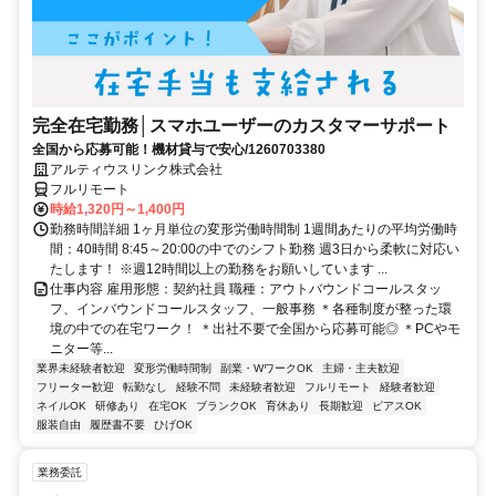
完全在宅勤務│スマホユーザーのカスタマーサポート
全国から応募可能！機材貸与で安心/1260703380
アルティウスリンク株式会社
フルリモート
時給1,320円～1,400円
勤務時間詳細 1ヶ月単位の変形労働時間制 1週間あたりの平均労働時
間：40時間 8:45～20:00の中でのシフト勤務 週3日から柔軟に対応い
たします！ ※週12時間以上の勤務をお願いしています ...
仕事内容 雇用形態：契約社員 職種：アウトバウンドコールスタッ
フ、インバウンドコールスタッフ、一般事務 ＊各種制度が整った環
境の中での在宅ワーク！ ＊出社不要で全国から応募可能◎ ＊PCやモ
ニター等...
業界未経験者歓迎
変形労働時間制
副業・WワークOK
主婦・主夫歓迎
フリーター歓迎
転勤なし
経験不問
未経験者歓迎
フルリモート
経験者歓迎
ネイルOK
研修あり
在宅OK
ブランクOK
育休あり
長期歓迎
ピアスOK
服装自由
履歴書不要
ひげOK
業務委託