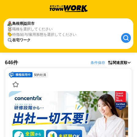
島根県
益田市
職種を選択してください
特徴/給与/雇用形態を選択してください
在宅ワーク
646件
条件保存
関連度順
契約社員