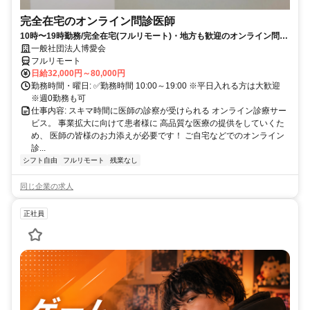
完全在宅のオンライン問診医師
10時〜19時勤務/完全在宅(フルリモート)・地方も歓迎のオンライン問診
業務
一般社団法人博愛会
フルリモート
日給32,000円～80,000円
勤務時間・曜日: ✅勤務時間 10:00～19:00 ※平日入れる方は大歓迎
※週0勤務も可
仕事内容: スキマ時間に医師の診察が受けられる オンライン診療サー
ビス。 事業拡大に向けて患者様に 高品質な医療の提供をしていくた
め、 医師の皆様のお力添えが必要です！ ご自宅などでのオンライン
診...
シフト自由
フルリモート
残業なし
同じ企業の求人
正社員