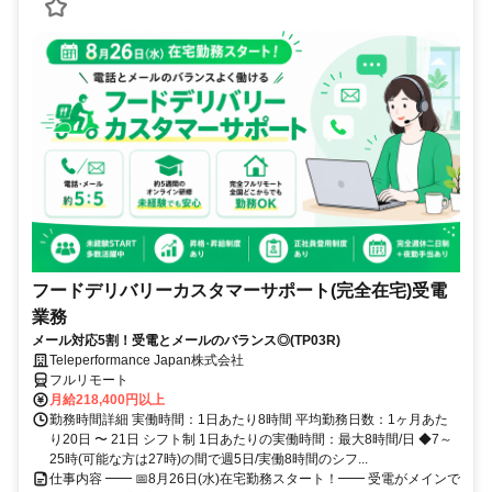
フードデリバリーカスタマーサポート(完全在宅)受電
業務
メール対応5割！受電とメールのバランス◎(TP03R)
Teleperformance Japan株式会社
フルリモート
月給218,400円以上
勤務時間詳細 実働時間：1日あたり8時間 平均勤務日数：1ヶ月あた
り20日 〜 21日 シフト制 1日あたりの実働時間：最大8時間/日 ◆7～
25時(可能な方は27時)の間で週5日/実働8時間のシフ...
仕事内容 ━━ 📅8月26日(水)在宅勤務スタート！━━ 受電がメインで