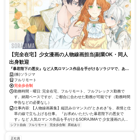
【完全在宅】少女漫画の人物線画担当|副業OK・同人
出身歓迎
『暴君陛下の悪女』など人気ロマンス作品を手がけるソラジマで、あな
たの線画スキルを活かしませんか。
(株)ソラジマ
フルリモート
完全歩合制
勤務時間・曜日: 完全在宅、フルリモート、フルフレックス勤務で
す。納期ベースですが、ご都合に合わせた勤務が可能です（勤務時間
申告などの必要なし）
仕事内容: 【人物線画募集】縦読みロマンスの“ときめき”を、表情と仕
草の線で立ち上げる仕事。 『お求めいただいた暴君陛下の悪女で
す』など 人気ロマンス作品を手がけるSORAJIMAで 少女漫画の人...
シフト自由
フルリモート
完全歩合制
昇給あり
正社員