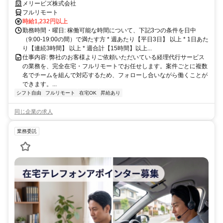
在宅で育児・介護中の方も大歓迎♪
メリービズ株式会社
フルリモート
時給1,232円以上
勤務時間・曜日: 稼働可能な時間について、下記3つの条件を日中
（9:00-19:00の間）で満たす方 * 週あたり【平日3日】 以上 * 1日あた
り【連続3時間】 以上 * 週合計【15時間】以上...
仕事内容: 弊社のお客様よりご依頼いただいている経理代行サービス
の業務を、完全在宅・フルリモートでお任せします。案件ごとに複数
名でチームを組んで対応するため、フォローし合いながら働くことが
できます。...
シフト自由
フルリモート
在宅OK
昇給あり
同じ企業の求人
業務委託