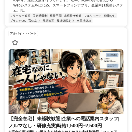
の保守、運用支援を行っています。 近年、既存のお取引先から、
Webシステムをはじめ、スマートフォンアプリ、企業向け業務システ
ム、P...
フリーター歓迎
固定時間制
経験不問
未経験者歓迎
フルリモート
残業なし
ブランクOK
育休あり
長期歓迎
長期休暇あり
土日祝休み
アルバイト・パート
【完全在宅】未経験歓迎|企業への電話案内スタッフ|
ノルマなし・研修充実|時給1,500円~2,500円
✨完全在宅で新しい働き方を始めませんか？✨未経験歓迎！マニュアル