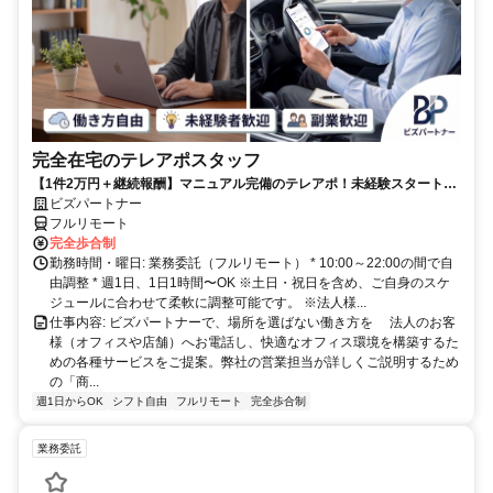
完全在宅のテレアポスタッフ
【1件2万円＋継続報酬】マニュアル完備のテレアポ！未経験スタートの
副業スタッフ活躍中／丁寧なフォロー体制あり
ビズパートナー
フルリモート
完全歩合制
勤務時間・曜日: 業務委託（フルリモート） * 10:00～22:00の間で自
由調整 * 週1日、1日1時間〜OK ※土日・祝日を含め、ご自身のスケ
ジュールに合わせて柔軟に調整可能です。 ※法人様...
仕事内容: ビズパートナーで、場所を選ばない働き方を 法人のお客
様（オフィスや店舗）へお電話し、快適なオフィス環境を構築するた
めの各種サービスをご提案。弊社の営業担当が詳しくご説明するため
の「商...
週1日からOK
シフト自由
フルリモート
完全歩合制
業務委託