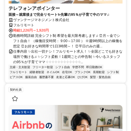
テレフォンアポインター
面接～就業後まで完全リモート✨先輩の95％が子育て中のママ♫
ヴァンテージマネジメント株式会社
フルリモート
時給1,226円～1,920円
勤務時間詳細 完全シフト制 希望を最大限考慮します♫ ⏰月～金でシ
フト自由！ （稼働目安時間： 9:00～17:00 ） ※週9時間以上の稼働を
想定 ⏰お好きな時間帯で1日3時間～！ ⏰平日のみの週...
仕事内容 ✨出社一切ナシ！フルリモート求人！ ✨全国どこでも好きな
場所で働ける♫ ✨シフト柔軟！1週間ごとの申告制 ✨今いるスタッフ
の95％が子育てママ ༶ ༶ ༶ ༶ ༶ ༶ ༶ ༶ ༶ ༶ ༶ ༶...
主婦・主夫歓迎
フリーター歓迎
シフト自由
学歴不問
即日勤務OK
フルリモート
経験者歓迎
ネイルOK
在宅OK
ブランクOK
長期歓迎
シフト制
ピアスOK
服装自由
履歴書不要
友達と応募OK
ひげOK
髪型・髪色自由
契約社員