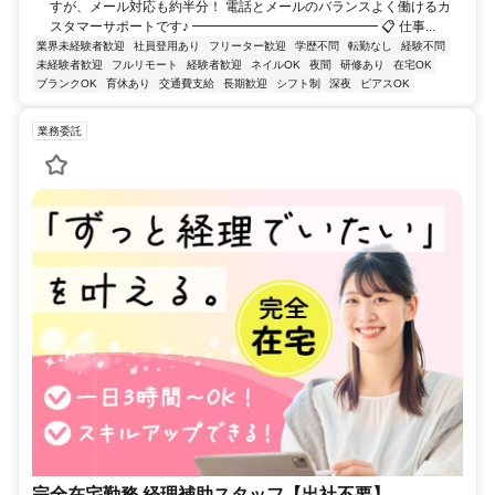
すが、メール対応も約半分！ 電話とメールのバランスよく働けるカ
スタマーサポートです♪ ━━━━━━━━━━━━━━ 📋 仕事...
業界未経験者歓迎
社員登用あり
フリーター歓迎
学歴不問
転勤なし
経験不問
未経験者歓迎
フルリモート
経験者歓迎
ネイルOK
夜間
研修あり
在宅OK
ブランクOK
育休あり
交通費支給
長期歓迎
シフト制
深夜
ピアスOK
業務委託
完全在宅勤務 経理補助スタッフ【出社不要】