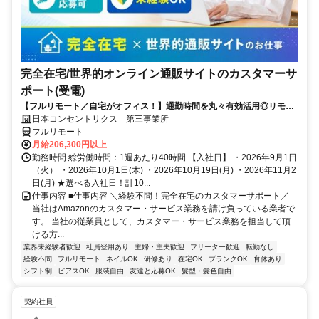
完全在宅/世界的オンライン通販サイトのカスタマーサ
ポート(受電)
【フルリモート／自宅がオフィス！】通勤時間を丸々有効活用◎リモー
ト研修・フォロー充実で在宅でも安心★セールス要素一切なし！
日本コンセントリクス 第三事業所
フルリモート
月給206,300円以上
勤務時間 総労働時間：1週あたり40時間 【入社日】 ・2026年9月1日
（火） ・2026年10月1日(木) ・2026年10月19日(月) ・2026年11月2
日(月) ★選べる入社日！計10...
仕事内容 ■仕事内容 ＼経験不問！完全在宅のカスタマーサポート／
当社はAmazonのカスタマー・サービス業務を請け負っている業者で
す。 当社の従業員として、カスタマー・サービス業務を担当して頂
ける方...
業界未経験者歓迎
社員登用あり
主婦・主夫歓迎
フリーター歓迎
転勤なし
経験不問
フルリモート
ネイルOK
研修あり
在宅OK
ブランクOK
育休あり
シフト制
ピアスOK
服装自由
友達と応募OK
髪型・髪色自由
契約社員