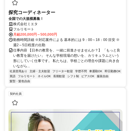
探究コーディネーター
全国での大規模募集！
株式会社ミエタ
フルリモート
月給200,000円～500,000円
勤務時間詳細 ※対応案件による 基本的には 9：00～18：00 目安 ※
週2～5日程度の出勤
仕事内容 【日本の教育を、一緒に前進させませんか？】 「もっと良
い教育を届けたい」 そんな学校現場の想いを、カリキュラムという
形にしていく仕事です。 私たちは、学校ごとの理念や課題に向き合
いながら...
社員登用あり
主婦・主夫歓迎
フリーター歓迎
学歴不問
車通勤OK
即日勤務OK
英語
フルリモート
ネイルOK
長期歓迎
シフト制
ピアスOK
服装自由
髪型・髪色自由
契約社員