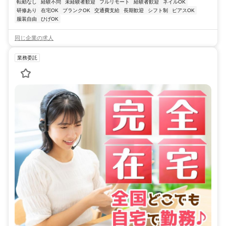
転勤なし
経験不問
未経験者歓迎
フルリモート
経験者歓迎
ネイルOK
研修あり
在宅OK
ブランクOK
交通費支給
長期歓迎
シフト制
ピアスOK
服装自由
ひげOK
同じ企業の求人
業務委託