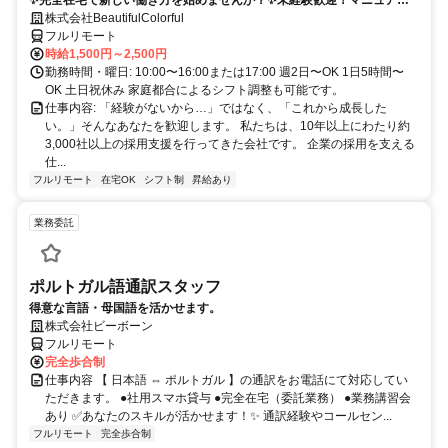
完備＆管理者がしっかりサポートするので、安心してスタートできま
株式会社BeautifulColorful
す。ノルマなし・週2日～OK・時給1,500円スタート！家庭と両立しな
フルリモート
がら、コミュニケーション力も身につく環境で一緒に働きませんか？
時給1,500円～2,500円
勤務時間・曜日: 10:00〜16:00または17:00 週2日〜OK 1日5時間〜
OK 土日祝休み 家庭都合によるシフト調整も可能です。
仕事内容: 「経験がないから…」ではなく、「これから成長した
い。」そんなあなたを歓迎します。 私たちは、10年以上にわたり約
3,000社以上の採用支援を行ってきた会社です。 企業の採用を支える
仕...
フルリモート
在宅OK
シフト制
昇給あり
業務委託
ポルトガル語通訳スタッフ
得意な言語・母国語を活かせます。
株式会社ビーボーン
フルリモート
完全歩合制
仕事内容 【 日本語 ⇔ ポルトガル 】の通訳をお電話にて対応してい
ただきます。 ●社用スマホ貸与 ●完全在宅（委託業務） ●業務講習会
あり ✅あなたのスキルが活かせます！✨ 通訳経験やコールセン...
フルリモート
完全歩合制