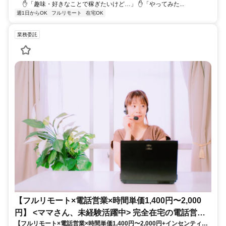
✋「趣味・好きなことで稼ぎたいけど…」 ✋「やってみた...
週1日からOK
フルリモート
在宅OK
業務委託
【フルリモート×電話営業×時間単価1,400円〜2,000
円】 <ママさん、未経験活躍中> 完全在宅の電話営業
【フルリモート×電話営業×時間単価1,400円〜2,000円+インセンティブ
で家庭と仕事の両立を実現