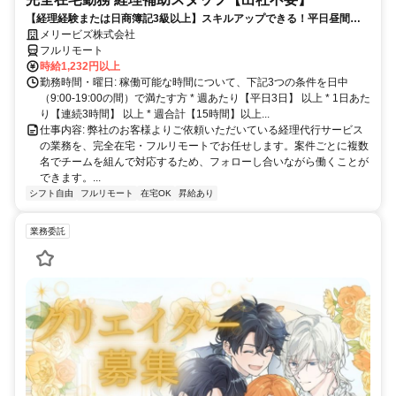
【経理経験または日商簿記3級以上】スキルアップできる！平日昼間３h
～。完全在宅で育児・介護中の方も大歓迎♪
メリービズ株式会社
フルリモート
時給1,232円以上
勤務時間・曜日: 稼働可能な時間について、下記3つの条件を日中
（9:00-19:00の間）で満たす方 * 週あたり【平日3日】 以上 * 1日あた
り【連続3時間】 以上 * 週合計【15時間】以上...
仕事内容: 弊社のお客様よりご依頼いただいている経理代行サービス
の業務を、完全在宅・フルリモートでお任せします。案件ごとに複数
名でチームを組んで対応するため、フォローし合いながら働くことが
できます。...
シフト自由
フルリモート
在宅OK
昇給あり
業務委託