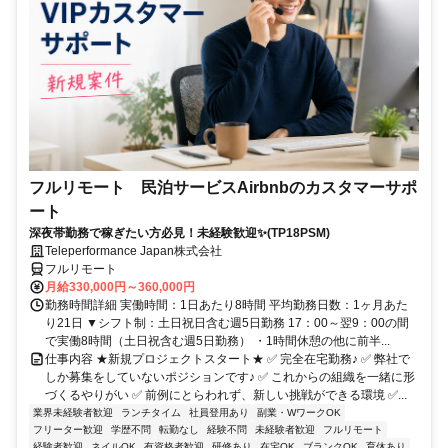
フルリモート 民泊サービスAirbnbのカスタマーサポ
ート
深夜帯勤務で稼ぎたい方必見！未経験歓迎✨(TP18PSM)
Teleperformance Japan株式会社
フルリモート
月給330,000円～360,000円
勤務時間詳細 実働時間：1日あたり8時間 平均勤務日数：1ヶ月あた
り21日 ▼シフト制：土日祝日含む週5日勤務 17：00～翌9：00の間
で実働8時間（土日祝含む週5日勤務） ・1時間休憩の他に前半...
仕事内容 ★新規プロジェクトスタート★ ✅ 完全在宅勤務♪ ✅ 弊社で
しか募集をしていないポジションです♪ ✅ これからの組織を一緒に形
づくるやりがい ✅ 前例にとらわれず、新しい挑戦ができる環境 ✅...
業界未経験者歓迎
ランチタイム
社員登用あり
副業・WワークOK
フリーター歓迎
学歴不問
転勤なし
経験不問
未経験者歓迎
フルリモート
経験者歓迎
ネイルOK
有資格者歓迎
研修あり
在宅OK
ブランクOK
育休あり