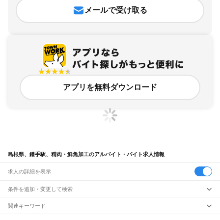
メールで受け取る
アプリを無料ダウンロード
島根県、鎌手駅、精肉・鮮魚加工のアルバイト・バイト求人情報
求人の詳細を表示
条件を追加・変更して検索
市区町村を追加・変更
関連キーワード
完全在宅ワーク 全国
シール貼り 在宅
現在地周辺
ガチャガチャ
犬カフェ
島根県