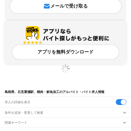
メールで受け取る
アプリを無料ダウンロード
島根県、石見簗瀬駅、精肉・鮮魚加工のアルバイト・バイト求人情報
求人の詳細を表示
条件を追加・変更して検索
市区町村を追加・変更
関連キーワード
完全在宅ワーク 全国
シール貼り 在宅
現在地周辺
ガチャガチャ
犬カフェ
島根県