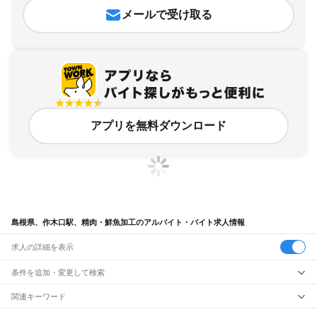
メールで受け取る
アプリを無料ダウンロード
島根県、作木口駅、精肉・鮮魚加工のアルバイト・バイト求人情報
求人の詳細を表示
条件を追加・変更して検索
市区町村を追加・変更
関連キーワード
完全在宅ワーク 全国
シール貼り 在宅
現在地周辺
ガチャガチャ
犬カフェ
島根県