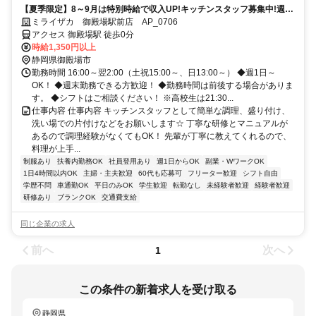
【夏季限定】8～9月は特別時給で収入UP!キッチンスタッフ募集中!週末
働ける方歓迎!シフト自由！髪色自由。ネイルピアスOK。週1回から
ミライザカ 御殿場駅前店 AP_0706
OK。近隣大学、専門学生多数在籍。車通勤OK。フリーター、初バイト
アクセス 御殿場駅 徒歩0分
大歓迎。手当あり。
時給1,350円以上
静岡県御殿場市
勤務時間 16:00～翌2:00（土祝15:00～、日13:00～） ◆週1日～
OK！ ◆週末勤務できる方歓迎！ ◆勤務時間は前後する場合がありま
す。 ◆シフトはご相談ください！ ※高校生は21:30...
仕事内容 仕事内容 キッチンスタッフとして簡単な調理、盛り付け、
洗い場での片付けなどをお願いします☆ 丁寧な研修とマニュアルが
あるので調理経験がなくてもOK！ 先輩が丁寧に教えてくれるので、
料理が上手...
制服あり
扶養内勤務OK
社員登用あり
週1日からOK
副業・WワークOK
1日4時間以内OK
主婦・主夫歓迎
60代も応募可
フリーター歓迎
シフト自由
学歴不問
車通勤OK
平日のみOK
学生歓迎
転勤なし
未経験者歓迎
経験者歓迎
研修あり
ブランクOK
交通費支給
同じ企業の求人
前へ
次へ
1
この条件の新着求人を受け取る
静岡県