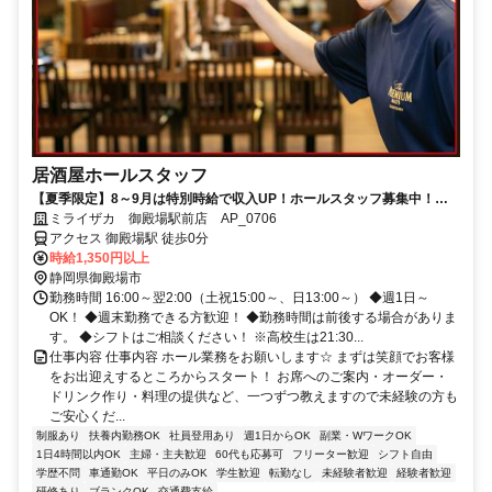
居酒屋ホールスタッフ
【夏季限定】8～9月は特別時給で収入UP！ホールスタッフ募集中！週
末働ける方歓迎！シフト自由！週末働ける方歓迎！シフト自由！髪色自
ミライザカ 御殿場駅前店 AP_0706
由。ネイルピアスOK。週1回からOK。近隣大学、専門学生多数在籍。
アクセス 御殿場駅 徒歩0分
車通勤OK。フリーター、初バイト大歓迎。手当あり。
時給1,350円以上
静岡県御殿場市
勤務時間 16:00～翌2:00（土祝15:00～、日13:00～） ◆週1日～
OK！ ◆週末勤務できる方歓迎！ ◆勤務時間は前後する場合がありま
す。 ◆シフトはご相談ください！ ※高校生は21:30...
仕事内容 仕事内容 ホール業務をお願いします☆ まずは笑顔でお客様
をお出迎えするところからスタート！ お席へのご案内・オーダー・
ドリンク作り・料理の提供など、一つずつ教えますので未経験の方も
ご安心くだ...
制服あり
扶養内勤務OK
社員登用あり
週1日からOK
副業・WワークOK
1日4時間以内OK
主婦・主夫歓迎
60代も応募可
フリーター歓迎
シフト自由
学歴不問
車通勤OK
平日のみOK
学生歓迎
転勤なし
未経験者歓迎
経験者歓迎
研修あり
ブランクOK
交通費支給