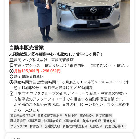
自動車販売営業
未経験歓迎／既存顧客中心・転勤なし／賞与4.6ヶ月分！
静岡マツダ株式会社 東静岡駅前店
交通・アクセス ・最寄り駅: JR「東静岡駅」（車で約3分）・最寄り
インターチェンジ: 静岡IC（車で約12分）
月給195,900円～296,060円
静岡県静岡市葵区
勤務時間詳細 総労働時間：1ヶ月あたり167時間 9：30～18：35（休
憩：1時間20分） ※月平均残業時間／20時間程
仕事内容 マツダグループの正規ディーラーで新車・中古車の提案か
ら納車後のアフターフォローまでを担当する自動車販売営業です。
お客様のご予算や家族構成、日常の利用シーンを伺い、マツダ車の中
から一人ひとり...
業界未経験者歓迎
資格取得支援あり
学歴不問
車通勤OK
固定時間制
職場見学可
経験不問
未経験者歓迎
経験者歓迎
有資格者歓迎
研修あり
ブランクOK
育休あり
交通費支給
資格取得手当あり
社割あり
友達と応募OK