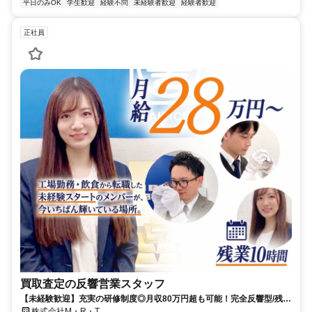
平日のみOK
学生歓迎
経験不問
未経験者歓迎
経験者歓迎
正社員
買取査定の反響営業スタッフ
【未経験歓迎】充実の研修制度◎月収80万円超も可能！完全反響型/残業
月10h以下/入社祝い金10万円
株式会社M・R・T