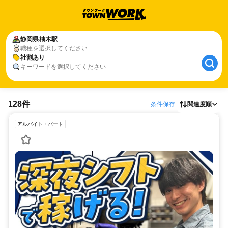
静岡県
柚木駅
職種を選択してください
社割あり
キーワードを選択してください
128件
条件保存
関連度順
アルバイト・パート