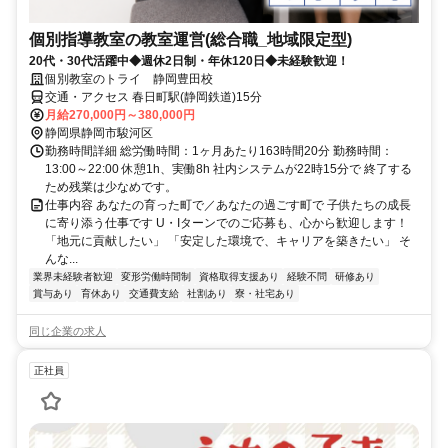
個別指導教室の教室運営(総合職_地域限定型)
20代・30代活躍中◆週休2日制・年休120日◆未経験歓迎！
個別教室のトライ 静岡豊田校
交通・アクセス 春日町駅(静岡鉄道)15分
月給270,000円～380,000円
静岡県静岡市駿河区
勤務時間詳細 総労働時間：1ヶ月あたり163時間20分 勤務時間：
13:00～22:00 休憩1h、実働8h 社内システムが22時15分で 終了する
ため残業は少なめです。
仕事内容 あなたの育った町で／あなたの過ごす町で 子供たちの成長
に寄り添う仕事です U・Iターンでのご応募も、心から歓迎します！
「地元に貢献したい」 「安定した環境で、キャリアを築きたい」 そ
んな...
業界未経験者歓迎
変形労働時間制
資格取得支援あり
経験不問
研修あり
賞与あり
育休あり
交通費支給
社割あり
寮・社宅あり
同じ企業の求人
正社員