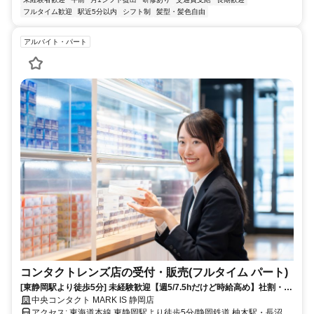
フルタイム歓迎
駅近5分以内
シフト制
髪型・髪色自由
アルバイト・パート
コンタクトレンズ店の受付・販売(フルタイム パート)
[東静岡駅より徒歩5分] 未経験歓迎【週5/7.5hだけど時給高め】社割・家
族割あり/正社員登用あり、交通費規定支給
中央コンタクト MARK IS 静岡店
アクセス: 東海道本線 東静岡駅より徒歩5分/静岡鉄道 柚木駅・長沼駅