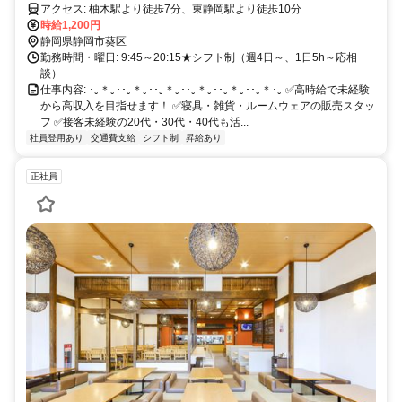
アクセス: 柚木駅より徒歩7分、東静岡駅より徒歩10分
時給1,200円
静岡県静岡市葵区
勤務時間・曜日: 9:45～20:15★シフト制（週4日～、1日5h～応相
談）
仕事内容: ･｡＊｡･･｡＊｡･･｡＊｡･･｡＊｡･･｡＊｡･･｡＊･｡ ✅高時給で未経験
から高収入を目指せます！ ✅寝具・雑貨・ルームウェアの販売スタッ
フ ✅接客未経験の20代・30代・40代も活...
社員登用あり
交通費支給
シフト制
昇給あり
正社員