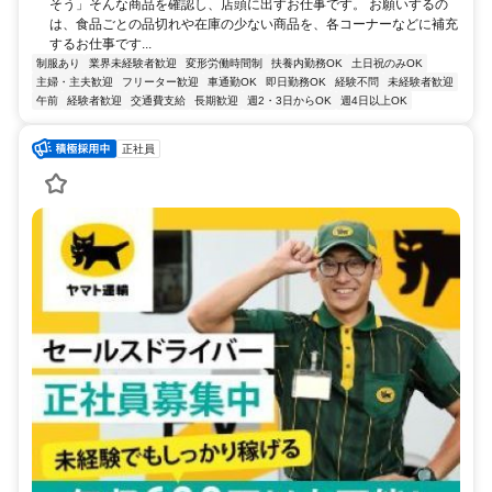
そう」そんな商品を確認し、店頭に出すお仕事です。 お願いするの
は、食品ごとの品切れや在庫の少ない商品を、各コーナーなどに補充
するお仕事です...
制服あり
業界未経験者歓迎
変形労働時間制
扶養内勤務OK
土日祝のみOK
主婦・主夫歓迎
フリーター歓迎
車通勤OK
即日勤務OK
経験不問
未経験者歓迎
午前
経験者歓迎
交通費支給
長期歓迎
週2・3日からOK
週4日以上OK
正社員