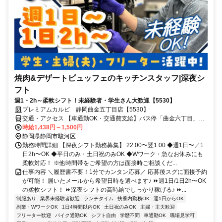
焼肉&デザートビュッフェのキッチンスタッフ|深夜シ
フト
週1・2h～柔軟シフト！未経験者・学生さん大歓迎【5530】
プレミアムカルビ 静岡曲金五丁目店【5530】
交通・アクセス 【車通勤OK・交通費支給】バス停「曲金六丁目」徒
歩2分／静岡鉄道「柚木駅」徒歩10分／JR「東静岡駅」徒歩12分／静
時給1,438円～1,500円
岡鉄道「春日町」徒歩15分
静岡県静岡市駿河区
勤務時間詳細 【深夜シフト勤務募集】 22:00〜翌1:00 ◆週1日〜／1
日2h〜OK ◆平日のみ・土日祝のみOK ◆Wワーク・急なお休みにも
柔軟対応！ ※他時間帯をご希望の⽅は⾯接時ご相談くだ...
仕事内容 ＼履歴書不要！1分でカンタン応募／ 応募後スグに面接予約
が可能！ 届いたメールから希望日時を選べます♪ ⏩週1日/1日2h〜OK
の柔軟シフト！ ⏩深夜シフトの高時給でしっかり稼げる♪ ⏩...
制服あり
業界未経験者歓迎
ランチタイム
扶養内勤務OK
週1日からOK
副業・WワークOK
1日4時間以内OK
土日祝のみOK
主婦・主夫歓迎
フリーター歓迎
バイク通勤OK
シフト自由
学歴不問
車通勤OK
職場見学可