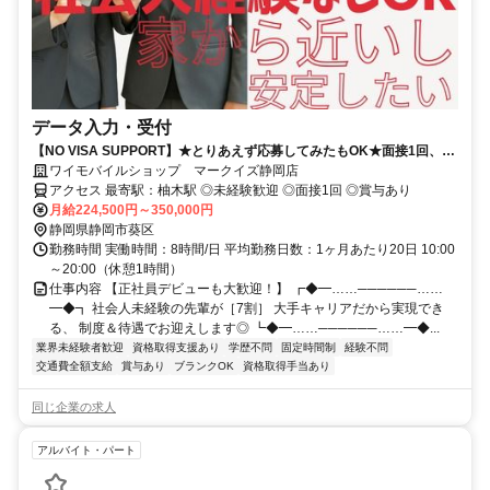
データ入力・受付
【NO VISA SUPPORT】★とりあえず応募してみたもOK★面接1回、最
短1週間で内定可！正社員デビューにオススメ★
ワイモバイルショップ マークイズ静岡店
アクセス 最寄駅：柚木駅 ◎未経験歓迎 ◎面接1回 ◎賞与あり
月給224,500円～350,000円
静岡県静岡市葵区
勤務時間 実働時間：8時間/日 平均勤務日数：1ヶ月あたり20日 10:00
～20:00（休憩1時間）
仕事内容 【正社員デビューも大歓迎！】 ┏◆━……──────……
━◆┓ 社会人未経験の先輩が［7割］ 大手キャリアだから実現でき
る、 制度＆待遇でお迎えします◎ ┗◆━……──────……━◆...
業界未経験者歓迎
資格取得支援あり
学歴不問
固定時間制
経験不問
交通費全額支給
賞与あり
ブランクOK
資格取得手当あり
同じ企業の求人
アルバイト・パート