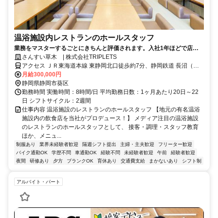
温浴施設内レストランのホールスタッフ
業務をマスターするごとにきちんと評価されます。入社1年ほどで店長
へステップアップも可能です！
さんすい草木 | 株式会社TRIPLETS
アクセス ＪＲ東海道本線 東静岡北口徒歩約7分、静岡鉄道 長沼（静
岡県）徒歩約8分、静岡鉄道 柚木（静岡鉄道）徒歩約9分
月給300,000円
静岡県静岡市葵区
勤務時間 実働時間：8時間/日 平均勤務日数：1ヶ月あたり20日～22
日 シフトサイクル：2週間
仕事内容 温浴施設のレストランのホールスタッフ 【地元の有名温浴
施設内の飲食店を当社がプロデュース！】 メディア注目の温浴施設
のレストランのホールスタッフとして、 接客・調理・スタッフ教育
ほか、メニュ...
制服あり
業界未経験者歓迎
隔週シフト提出
主婦・主夫歓迎
フリーター歓迎
バイク通勤OK
学歴不問
車通勤OK
経験不問
未経験者歓迎
午前
経験者歓迎
夜間
研修あり
夕方
ブランクOK
育休あり
交通費支給
まかないあり
シフト制
アルバイト・パート