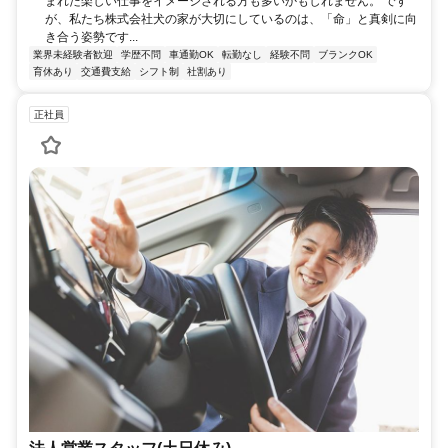
まれた楽しい仕事をイメージされる方も多いかもしれません。 です
が、私たち株式会社犬の家が大切にしているのは、「命」と真剣に向
き合う姿勢です...
業界未経験者歓迎
学歴不問
車通勤OK
転勤なし
経験不問
ブランクOK
育休あり
交通費支給
シフト制
社割あり
正社員