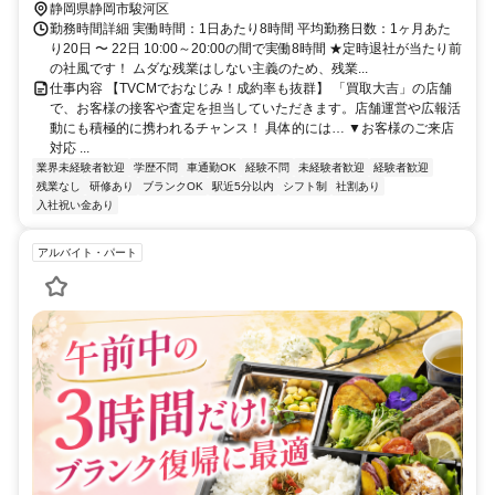
静岡県静岡市駿河区
勤務時間詳細 実働時間：1日あたり8時間 平均勤務日数：1ヶ月あた
り20日 〜 22日 10:00～20:00の間で実働8時間 ★定時退社が当たり前
の社風です！ ムダな残業はしない主義のため、残業...
仕事内容 【TVCMでおなじみ！成約率も抜群】 「買取大吉」の店舗
で、お客様の接客や査定を担当していただきます。店舗運営や広報活
動にも積極的に携われるチャンス！ 具体的には… ▼お客様のご来店
対応 ...
業界未経験者歓迎
学歴不問
車通勤OK
経験不問
未経験者歓迎
経験者歓迎
残業なし
研修あり
ブランクOK
駅近5分以内
シフト制
社割あり
入社祝い金あり
アルバイト・パート