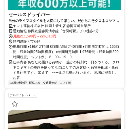
セールスドライバー
自分のライフスタイルを大切にしてほしい。だからこそクロネコヤマト
は収入も休日も充実
ヤマト運輸株式会社 静岡主管支店 静岡東町営業所
通勤情報 静岡鉄道静岡清水線「音羽町駅」より徒歩3分
月給211,590円～226,310円
静岡県静岡市葵区
勤務時間 ●1日所定時間 8時間 /週所定40時間 ●月間所定時間は 165時
間（残業時間25時間程度） ●年間所定時間 1,976時間（残業時間300
時間程度） シフト例） 8：00～19：0...
仕事内容 あなたの届ける荷物が、 誰かの特別な一日をつくる。 クロ
ネコヤマトの車両を使って 担当エリアのお客様へ 荷物を配達・集荷
する仕事です。 加えて、セールス活動も行います。 地域に密着し、
お客...
未経験者歓迎
研修あり
交通費支給
シフト制
アルバイト・パート