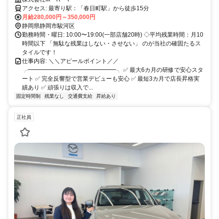
アクセス: 最寄り駅：「春日町駅」から徒歩15分
月給280,000円～350,000円
静岡県静岡市駿河区
勤務時間・曜日: 10:00〜19:00(一部店舗20時) ◇平均残業時間：月10
時間以下 「無駄な残業はしない・させない」 のが当社の確固たるス
タイルです！
仕事内容: ＼＼アピールポイント／／
╭━━━━━━━━━━━━━━━╮ ✅ 最大6カ月の研修で安心スタ
ート ✅ 完全反響型で営業デビューも安心 ✅ 最短3カ月で店長昇格実
績あり ✅ 頑張りは収入で...
固定時間制
残業なし
交通費支給
昇給あり
正社員