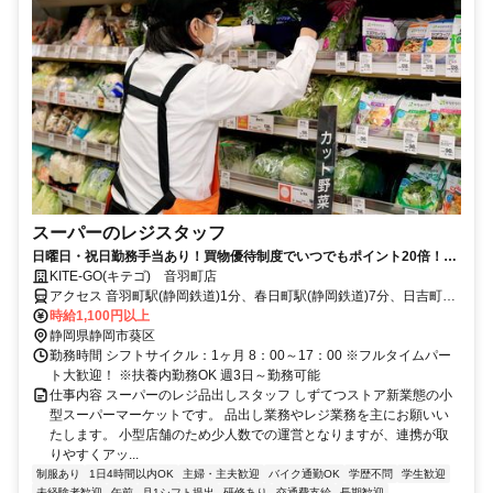
スーパーのレジスタッフ
日曜日・祝日勤務手当あり！買物優待制度でいつでもポイント20倍！幅
広い年代の方が活躍しています！
KITE-GO(キテゴ) 音羽町店
アクセス 音羽町駅(静岡鉄道)1分、春日町駅(静岡鉄道)7分、日吉町駅
(静岡鉄道)7分
時給1,100円以上
静岡県静岡市葵区
勤務時間 シフトサイクル：1ヶ月 8：00～17：00 ※フルタイムパー
ト大歓迎！ ※扶養内勤務OK 週3日～勤務可能
仕事内容 スーパーのレジ品出しスタッフ しずてつストア新業態の小
型スーパーマーケットです。 品出し業務やレジ業務を主にお願いい
たします。 小型店舗のため少人数での運営となりますが、連携が取
りやすくアッ...
制服あり
1日4時間以内OK
主婦・主夫歓迎
バイク通勤OK
学歴不問
学生歓迎
未経験者歓迎
午前
月1シフト提出
研修あり
交通費支給
長期歓迎