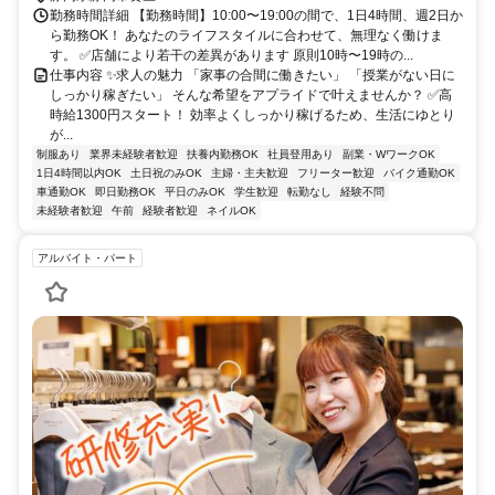
勤務時間詳細 【勤務時間】10:00〜19:00の間で、1日4時間、週2日か
ら勤務OK！ あなたのライフスタイルに合わせて、無理なく働けま
す。 ✅店舗により若干の差異があります 原則10時〜19時の...
仕事内容 ✨求人の魅力 「家事の合間に働きたい」 「授業がない日に
しっかり稼ぎたい」 そんな希望をアプライドで叶えませんか？ ✅高
時給1300円スタート！ 効率よくしっかり稼げるため、生活にゆとり
が...
制服あり
業界未経験者歓迎
扶養内勤務OK
社員登用あり
副業・WワークOK
1日4時間以内OK
土日祝のみOK
主婦・主夫歓迎
フリーター歓迎
バイク通勤OK
車通勤OK
即日勤務OK
平日のみOK
学生歓迎
転勤なし
経験不問
未経験者歓迎
午前
経験者歓迎
ネイルOK
アルバイト・パート