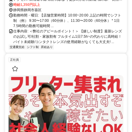
より徒歩5分
時給1,350円以上
静岡県静岡市葵区
勤務時間・曜日: 【店舗営業時間】10:00~20:00 上記の時間でシフト
制 （例） 9:30〜17:00（60分休）、11:30〜20:00（60分休） * 1日
7.5時間の勤務可能時間 ...
仕事内容: ＜弊社のアピールポイント！＞ 【嬉しい制度】最新レンズ
のお試し可/社割・家族割有 フルタイム1日7.5h~の代わりに高時給！
バイト未経験/コンタクトレンズの使用経験がなくても大丈夫! ...
交通費支給
シフト制
昇給あり
正社員