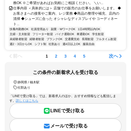
務OK ※ご希望があればお気軽にご相談ください。 ＼い...
仕事内容 ＜具体的には＞ 店舗での販売のお仕事をお願いします。 ◆
お客さまへの接客やご案内、レジ業務 ◆商品の整理や補充、店内の
清掃 ◆シューズに合った オシャレなディスプレイや コーディネー
ト...
扶養内勤務OK
社員登用あり
副業・WワークOK
1日4時間以内OK
主婦・主夫歓迎
フリーター歓迎
バイク通勤OK
車通勤OK
学生歓迎
未経験者歓迎
経験者歓迎
ブランクOK
交通費支給
長期歓迎
フルタイム歓迎
週2・3日からOK
シフト制
社割あり
週4日以上OK
服装自由
前へ
次へ
1
2
3
4
5
この条件の新着求人を受け取る
静岡県 / 柚木駅
社割あり
「LINEで受け取る」では、新着求人のほか、おすすめ情報なども配信しま
す。
詳しくはこちら
LINEで受け取る
メールで受け取る