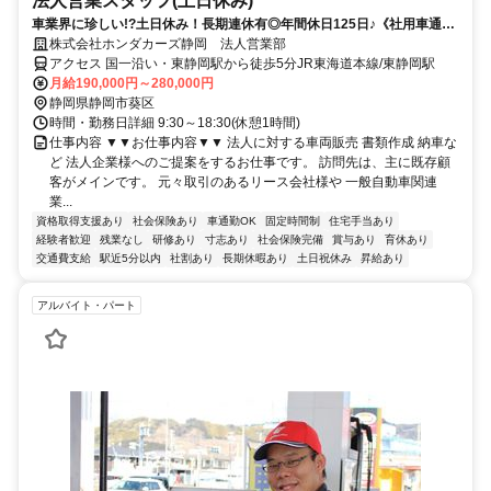
法人営業スタッフ(土日休み)
車業界に珍しい!?土日休み！長期連休有◎年間休日125日♪《社用車通勤
OK》
株式会社ホンダカーズ静岡 法人営業部
アクセス 国一沿い・東静岡駅から徒歩5分JR東海道本線/東静岡駅
月給190,000円～280,000円
静岡県静岡市葵区
時間・勤務日詳細 9:30～18:30(休憩1時間)
仕事内容 ▼▼お仕事内容▼▼ 法人に対する車両販売 書類作成 納車な
ど 法人企業様へのご提案をするお仕事です。 訪問先は、主に既存顧
客がメインです。 元々取引のあるリース会社様や 一般自動車関連
業...
資格取得支援あり
社会保険あり
車通勤OK
固定時間制
住宅手当あり
経験者歓迎
残業なし
研修あり
寸志あり
社会保険完備
賞与あり
育休あり
交通費支給
駅近5分以内
社割あり
長期休暇あり
土日祝休み
昇給あり
アルバイト・パート