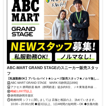
ABC-MART GRAND STAGEのスニーカー販売スタッ
フ
【私服勤務OK】アパレルバイト★シューズ販売スタッフ★ノルマ無し♪
接客デビュー大歓迎◎
ABC-MART GRAND STAGE MARK IS静岡店[1896]
アクセス 静岡鉄道 柚木（静岡鉄道）徒歩約6分、ＪＲ東海道本線 東
静岡北口徒歩約9分、静岡鉄道 長沼（静岡県）徒歩約8分
時給1,097円以上
静岡県静岡市葵区
勤務時間 シフトに関しましては 店舗と相談の上、決めていきます。
10:00～20:00の間 ◆週3日以上、1日4時間の短時間～OK ◆扶養内勤