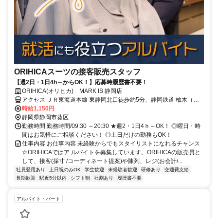
ORIHICAスーツの接客販売スタッフ
【週2日・1日4h～からOK！】応募時履歴書不要！
ORIHICA(オリヒカ) MARK IS 静岡店
アクセス ＪＲ東海道本線 東静岡北口徒歩約5分、静岡鉄道 柚木（静
岡鉄道）徒歩約7分、静岡鉄道 長沼（静岡県）徒歩約10分 JR「東静
時給1,150円
岡駅」より徒歩3分
静岡県静岡市葵区
勤務時間 勤務時間/09:30 ～20:30 ★週2・1日4ｈ～OK！ ◎曜日・時
間はお気軽にご相談ください！ ◎土日だけの勤務もOK！
仕事内容 お仕事内容 未経験からでもスタイリストになれるチャンス
☆ORIHICAではア ルバイトを募集しています。ORIHICAの販売員と
して、接客(採寸 /コーディネート提案)や陳列、レジ(お会計/...
社員登用あり
土日祝のみOK
学生歓迎
未経験者歓迎
研修あり
交通費支給
長期歓迎
駅近5分以内
シフト制
社割あり
履歴書不要
アルバイト・パート