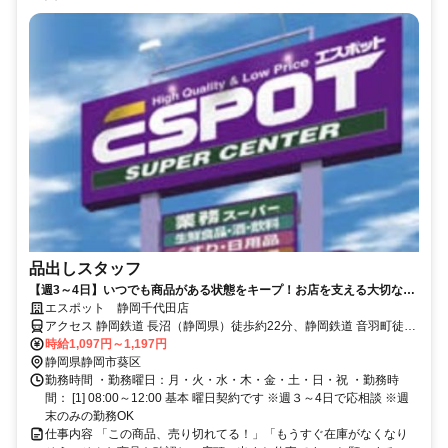
品出しスタッフ
【週3～4日】いつでも商品がある状態をキープ！お店を支える大切な業
務をおまかせします。
エスポット 静岡千代田店
アクセス 静岡鉄道 長沼（静岡県）徒歩約22分、静岡鉄道 音羽町徒歩
約23分、静岡鉄道 古庄徒歩約27分
時給1,097円～1,197円
静岡県静岡市葵区
勤務時間 ・勤務曜日：月・火・水・木・金・土・日・祝 ・勤務時
間： [1] 08:00～12:00 基本 曜日契約です ※週３～4日で応相談 ※週
末のみの勤務OK
仕事内容 「この商品、売り切れてる！」「もうすぐ在庫がなくなり