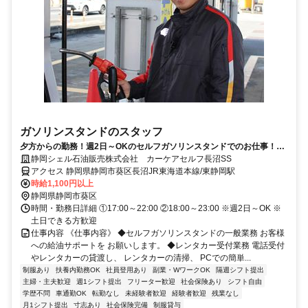
ガソリンスタンドのスタッフ
夕方からの勤務！週2日～OKのセルフガソリンスタンドでのお仕事！★
土日できる方歓迎★
静岡シェル石油販売株式会社 カーケアセルフ長沼SS
アクセス 静岡県静岡市葵区長沼JR東海道本線/東静岡駅
時給1,100円以上
静岡県静岡市葵区
時間・勤務日詳細 ①17:00～22:00 ②18:00～23:00 ※週2日～OK ※
土日できる方歓迎
仕事内容 《仕事内容》 ◆セルフガソリンスタンドの一般業務 お客様
への給油サポートを お願いします。 ◆レンタカー受付業務 電話受付
やレンタカーの貸渡し、 レンタカーの清掃、 PCでの簡単...
制服あり
扶養内勤務OK
社員登用あり
副業・WワークOK
隔週シフト提出
主婦・主夫歓迎
週1シフト提出
フリーター歓迎
社会保険あり
シフト自由
学歴不問
車通勤OK
転勤なし
未経験者歓迎
経験者歓迎
残業なし
月1シフト提出
寸志あり
社会保険完備
制服貸与