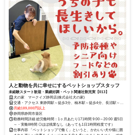
人と動物を共に幸せにするペットショップスタッフ
未経験スタート歓迎・業績好調・ペット関連社割充実【013】
犬の家 マークイズ静岡店(株式会社犬の家)
交通・アクセス 東静岡駅～徒歩3分、柚木駅～徒歩4分、長沼駅～徒
歩5分 ☆車通勤OK/無料P完備
月給189,000円以上
静岡県静岡市葵区
勤務時間詳細 総労働時間：1ヶ月あたり171時間 9:00～20:00 週5日
～・実働8時間 ◎ほぼ残業なし（あっても1日1時間程度です）
仕事内容 「ペットショップで働く」というと、かわいい犬や猫に囲