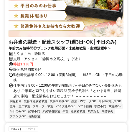
お弁当の製造・配達スタッフ(週3日~OK│平日のみ)
午前のみ短時間◎ブランク復帰応援＜未経験歓迎・主婦活躍中＞
とやま弁当 静岡店
交通・アクセス 「静岡市立高校」すぐ近く
時給1,130円
静岡県静岡市葵区
勤務時間詳細 9:00～12:00（実働3時間） ・週3日～OK ・平日のみ勤
務
仕事内容 9:00～12:00の午前3時間だけ⭐ 平日のみでOK・長期休みも
あり ご家庭と両立しやすい環境◎ 完全予約制の「とやま弁当」静岡
店で 製造・配達業務をお任せします！ ＝＝＝＝＝＝＝＝＝...
制服あり
業界未経験者歓迎
扶養内勤務OK
副業・WワークOK
1日4時間以内OK
主婦・主夫歓迎
フリーター歓迎
バイク通勤OK
シフト自由
学歴不問
車通勤OK
平日のみOK
経験不問
未経験者歓迎
午前
経験者歓迎
残業なし
研修あり
ブランクOK
長期歓迎
アルバイト・パート