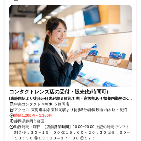
コンタクトレンズ店の受付・販売(短時間可)
[東静岡駅より徒歩5分] 未経験者歓迎/社割・家族割あり/扶養内勤務OK、
販売経験者優遇、交通費規定支給
中央コンタクト MARK IS 静岡店
アクセス: 東海道本線 東静岡駅より徒歩5分/静岡鉄道 柚木駅・長沼駅
より徒歩5分
時給1,200円～1,350円
静岡県静岡市葵区
勤務時間・曜日: 【店舗営業時間】10:00~20:00 上記の時間でシフト
制 ①９：３０～１５：００ ②１５：００～２０：３０ ③９：３０～
１３：３０ ④１３：３０～１７：３０ ⑤１７：...