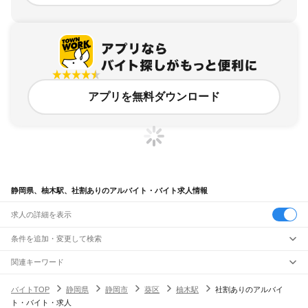
アプリを無料ダウンロード
静岡県、柚木駅、社割ありのアルバイト・バイト求人情報
求人の詳細を表示
条件を追加・変更して検索
市区町村を追加・変更
関連キーワード
完全在宅ワーク 全国
シール貼り 在宅
現在地周辺
ガチャガチャ
犬カフェ
静岡県
駅を追加・変更
バイトTOP
静岡県
静岡市
葵区
柚木駅
社割ありのアルバイ
静岡県
すべて
ト・バイト・求人
静岡市
すべて