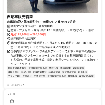
自動車販売営業
未経験歓迎／既存顧客中心・転勤なし／賞与4.6ヶ月分！
静岡マツダ株式会社 静岡池田店
交通・アクセス ・最寄り駅: JR「東静岡駅」（車で約5分）・最寄り
インターチェンジ: 静岡IC（車で約10分）
月給195,900円～296,060円
静岡県静岡市駿河区
勤務時間詳細 総労働時間：1ヶ月あたり167時間 9：30～18：35（休
憩：1時間20分） ※月平均残業時間／20時間程
仕事内容 マツダグループの正規ディーラーで新車・中古車の提案か
ら納車後のアフターフォローまでを担当する自動車販売営業です。
お客様のご予算や家族構成、日常の利用シーンを伺い、マツダ車の中
から一人ひとり...
業界未経験者歓迎
資格取得支援あり
学歴不問
車通勤OK
固定時間制
職場見学可
経験不問
未経験者歓迎
経験者歓迎
有資格者歓迎
研修あり
ブランクOK
育休あり
交通費支給
資格取得手当あり
社割あり
友達と応募OK
同じ企業の求人
正社員