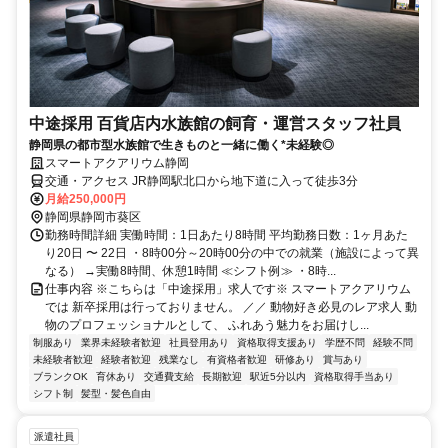
中途採用 百貨店内水族館の飼育・運営スタッフ社員
静岡県の都市型水族館で生きものと一緒に働く*未経験◎
スマートアクアリウム静岡
交通・アクセス JR静岡駅北口から地下道に入って徒歩3分
月給250,000円
静岡県静岡市葵区
勤務時間詳細 実働時間：1日あたり8時間 平均勤務日数：1ヶ月あた
り20日 〜 22日 ・8時00分～20時00分の中での就業（施設によって異
なる） →実働8時間、休憩1時間 ≪シフト例≫ ・8時...
仕事内容 ※こちらは「中途採用」求人です※ スマートアクアリウム
では 新卒採用は行っておりません。 ／／ 動物好き必見のレア求人 動
物のプロフェッショナルとして、 ふれあう魅力をお届けし...
制服あり
業界未経験者歓迎
社員登用あり
資格取得支援あり
学歴不問
経験不問
未経験者歓迎
経験者歓迎
残業なし
有資格者歓迎
研修あり
賞与あり
ブランクOK
育休あり
交通費支給
長期歓迎
駅近5分以内
資格取得手当あり
シフト制
髪型・髪色自由
派遣社員