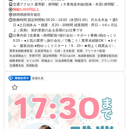
交通アクセス 最寄駅：静岡駅 ＪＲ東海道本線(熱海－米原) 静岡駅 徒
歩3分 静岡鉄道静岡清水線 新静岡駅 徒歩5分 ★静岡駅直結ビル！
時給1,450円以上
静岡県静岡市葵区
勤務時間 固定時間制 09:20～18:00（休憩01:00） 月火水木金 ＊週5
日 ●土日祝休み ＊残業：月20～30時間 就業期間：即日～※6ヶ月以
上（長期） 契約更新のある長期のお仕事です
仕事内容 2名募集＜静岡駅前×旅行会社＞サポート事務♪朝ゆっくり
9:20～ ●人気の業界＼旅行会社／で働こう！業界未経験OK！ ●ネイ
ル・服装自由 ●朝ゆっくりスタート！9：20～★程よく残業あり↑...
業界未経験者歓迎
社員登用あり
主婦・主夫歓迎
長期
フリーター歓迎
社会保険あり
学歴不問
固定時間制
平日のみOK
未経験者歓迎
交通費全額支給
経験者歓迎
ネイルOK
研修あり
社会保険完備
制服貸与
在宅OK
ブランクOK
交通費支給
長期歓迎
派遣社員