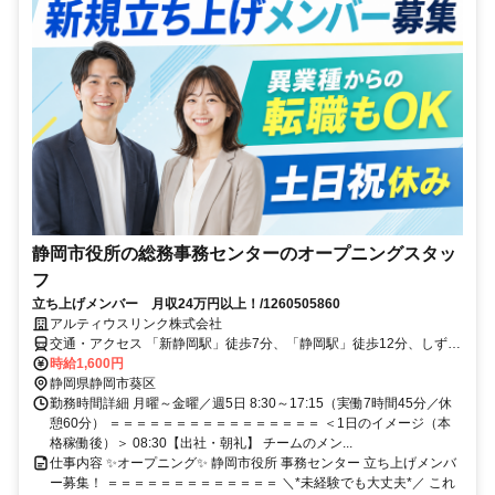
静岡市役所の総務事務センターのオープニングスタッ
フ
立ち上げメンバー 月収24万円以上！/1260505860
アルティウスリンク株式会社
交通・アクセス 「新静岡駅」徒歩7分、「静岡駅」徒歩12分、しずて
つジャストラインバス「県庁・静岡市役所葵区役所」下車すぐ
時給1,600円
静岡県静岡市葵区
勤務時間詳細 月曜～金曜／週5日 8:30～17:15（実働7時間45分／休
憩60分） ＝＝＝＝＝＝＝＝＝＝＝＝＝＝＝＝ ＜1日のイメージ（本
格稼働後）＞ 08:30【出社・朝礼】 チームのメン...
仕事内容 ✨オープニング✨ 静岡市役所 事務センター 立ち上げメンバ
ー募集！ ＝＝＝＝＝＝＝＝＝＝＝＝＝ ＼*未経験でも大丈夫*／ これ