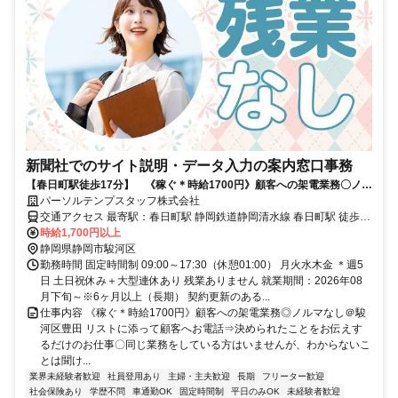
新聞社でのサイト説明・データ入力の案内窓口事務
【春日町駅徒歩17分】 《稼ぐ＊時給1700円》顧客への架電業務〇ノル
マなし＠駿河区豊田
パーソルテンプスタッフ株式会社
交通アクセス 最寄駅：春日町駅 静岡鉄道静岡清水線 春日町駅 徒歩17
分 就業先から徒歩2分のところにバス停あり！駐輪場もあります◎ 車
時給1,700円以上
通勤可能 車通勤ご希望の方：駐車場の自己手配が必要です
静岡県静岡市駿河区
勤務時間 固定時間制 09:00～17:30（休憩01:00） 月火水木金 ＊週5
日 土日祝休み＋大型連休あり 残業ありません 就業期間：2026年08
月下旬～※6ヶ月以上（長期） 契約更新のある...
仕事内容 《稼ぐ＊時給1700円》顧客への架電業務◎ノルマなし＠駿
河区豊田 リストに添って顧客へお電話⇒決められたことをお伝えす
るだけのお仕事〇同じ業務をしている方はいませんが、わからないこ
とは聞け...
業界未経験者歓迎
社員登用あり
主婦・主夫歓迎
長期
フリーター歓迎
社会保険あり
学歴不問
車通勤OK
固定時間制
平日のみOK
未経験者歓迎