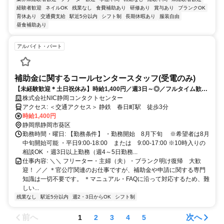
経験者歓迎
ネイルOK
残業なし
食費補助あり
研修あり
賞与あり
ブランクOK
育休あり
交通費支給
駅近5分以内
シフト制
長期休暇あり
服装自由
昼食補助あり
アルバイト・パート
補助金に関するコールセンタースタッフ(受電のみ)
【未経験歓迎＊土日祝休み】時給1,400円／週3日～◎／フルタイム歓迎
／残業なし／マニュアル＆研修完備
株式会社NIC静岡コンタクトセンター
アクセス: ＜交通アクセス＞ 静鉄 春日町駅 徒歩3分
時給1,400円
静岡県静岡市葵区
勤務時間・曜日: 【勤務条件】 ・勤務開始 8月下旬 ※希望者は8月
中旬開始可能 ・平日9:00-18:00 または 9:00-17:00 ※10時入りの
相談OK ・週3日以上勤務（週4～5日勤務...
仕事内容: ＼＼ フリーター・主婦（夫）・ブランク明け復帰 大歓
迎！ ／／ ＊官公庁関連のお仕事ですが、補助金や申請に関する専門
知識は一切不要です。 ＊マニュアル・FAQに沿って対応するため、難
しい...
残業なし
駅近5分以内
週2・3日からOK
シフト制
前へ
次へ
1
2
3
4
5