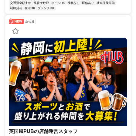
交通費全額支給
経験者歓迎
ネイルOK
残業なし
研修あり
社会保険完備
制服貸与
在宅OK
ブランクOK
正社員
英国風PUBの店舗運営スタッフ