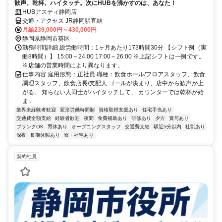
歓声。乾杯。ハイタッチ。次にHUBを沸かすのは、あなた！
HUBアスティ静岡店
交通・アクセス JR静岡駅直結
月給239,000円～430,000円
静岡県静岡市葵区
勤務時間詳細 総労働時間：1ヶ月あたり173時間30分 【シフト例（実
働8時間）】 15:00～24:00 17:00～26:00 ※上記シフトは一例です。
※店舗の営業時間により異なります。
仕事内容 雇用形態：正社員 職種：飲食ホール/フロアスタッフ、飲食
調理スタッフ、飲食店長/支配人 ゴールが決まり、店中から歓声が上
がる。 知らない人同士がハイタッチして、 カウンターでは乾杯が始
ま...
業界未経験者歓迎
変形労働時間制
資格取得支援あり
住宅手当あり
交通費全額支給
経験者歓迎
夜間
食費補助あり
研修あり
夕方
賞与あり
ブランクOK
育休あり
オープニングスタッフ
交通費支給
駅近5分以内
社割あり
深夜
長期休暇あり
寮・社宅あり
契約社員