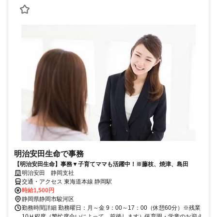
明治安田生命で事務
【明治安田生命】事務▼子育てママも活躍中！※藤枝、焼津、島田
明治安田 静岡支社
交通・アクセス 東海道本線 静岡駅
時給1,500円
静岡県静岡市駿河区
勤務時間詳細 勤務曜日：月～金 9：00～17：00（休憩60分）※残業
10Ｈ程度（繁忙度合いによって、前後します）保育園・学童のお迎え