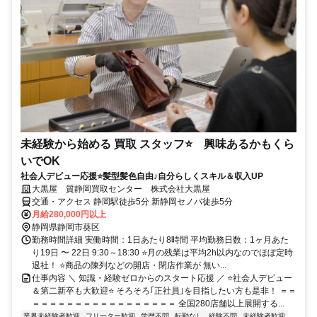
未経験から始める 買取 スタッフ⭐ 興味あるかもくら
いでOK
社会人デビュー応援⭐髪型髪色自由♪自分らしくスキル＆収入UP
大黒屋 質静岡買取センター 株式会社大黒屋
交通・アクセス 静岡駅徒歩5分 新静岡セノバ徒歩5分
月給280,000円以上
静岡県静岡市葵区
勤務時間詳細 実働時間：1日あたり8時間 平均勤務日数：1ヶ月あた
り19日 〜 22日 9:30～18:30 ⭐月の残業は平均2h以内なのでほぼ定時
退社！ ⭐商品の陳列などの開店・閉店作業が 無い...
仕事内容 ＼ 知識・経験ゼロからのスタート応援 ／ ⭐社会人デビュー
＆第二新卒も大歓迎⭐ そろそろ｢正社員｣を目指したい方も是非！ ＝＝
＝＝＝＝＝＝＝＝＝＝＝＝＝＝＝＝＝ 全国280店舗以上展開する...
業界未経験者歓迎
フリーター歓迎
学歴不問
転勤なし
経験不問
未経験者歓迎