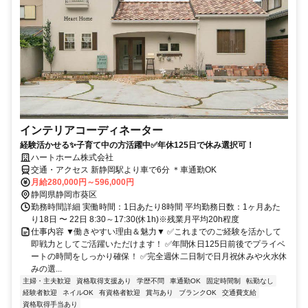
インテリアコーディネーター
経験活かせる✨子育て中の方活躍中✅年休125日で休み選択可！
ハートホーム株式会社
交通・アクセス 新静岡駅より車で6分 ＊車通勤OK
月給280,000円～596,000円
静岡県静岡市葵区
勤務時間詳細 実働時間：1日あたり8時間 平均勤務日数：1ヶ月あた
り18日 〜 22日 8:30～17:30(休1h)※残業月平均20h程度
仕事内容 ▼働きやすい理由＆魅力▼ ✅これまでのご経験を活かして
即戦力としてご活躍いただけます！ ✅年間休日125日前後でプライベ
ートの時間をしっかり確保！ ✅完全週休二日制で日月祝休みや火水休
みの選...
主婦・主夫歓迎
資格取得支援あり
学歴不問
車通勤OK
固定時間制
転勤なし
経験者歓迎
ネイルOK
有資格者歓迎
賞与あり
ブランクOK
交通費支給
資格取得手当あり