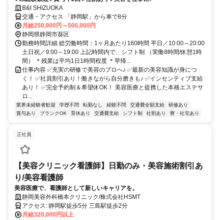
B&I SHIZUOKA
交通・アクセス 「静岡駅」から車で8分
月給250,000円～500,000円
静岡県静岡市葵区
勤務時間詳細 総労働時間：1ヶ月あたり160時間 平日／10:00～20:00
土日祝／9:00～19:00 上記時間内で、シフト制 （実働8時間/休憩1時
間） ＊残業は平均1日1時間程度 ＊早帰...
仕事内容 ✅充実の研修で美容のプロへ♪ ✅最新の美容知識が身につ
く！ ✅社員割引あり！働きながら自分磨きも♪ ✅インセンティブ支給
あり！ ✅完全予約制＆希望休OK！ 美容医療と提携した本格エステサ
ロ...
業界未経験者歓迎
学歴不問
転勤なし
経験不問
交通費全額支給
研修あり
賞与あり
ブランクOK
育休あり
交通費支給
シフト制
社割あり
寮・社宅あり
正社員
【美容クリニック看護師】日勤のみ・美容施術割引あ
り/美容看護師
美容医療で、看護師として新しいキャリアを。
静岡美容外科橋本クリニック/株式会社HSMT
アクセス: 静岡駅徒歩5分 三島駅徒歩2分
月給320,000円以上