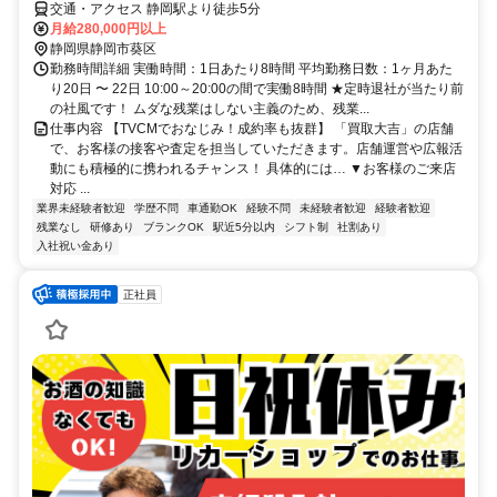
交通・アクセス 静岡駅より徒歩5分
月給280,000円以上
静岡県静岡市葵区
勤務時間詳細 実働時間：1日あたり8時間 平均勤務日数：1ヶ月あた
り20日 〜 22日 10:00～20:00の間で実働8時間 ★定時退社が当たり前
の社風です！ ムダな残業はしない主義のため、残業...
仕事内容 【TVCMでおなじみ！成約率も抜群】 「買取大吉」の店舗
で、お客様の接客や査定を担当していただきます。店舗運営や広報活
動にも積極的に携われるチャンス！ 具体的には… ▼お客様のご来店
対応 ...
業界未経験者歓迎
学歴不問
車通勤OK
経験不問
未経験者歓迎
経験者歓迎
残業なし
研修あり
ブランクOK
駅近5分以内
シフト制
社割あり
入社祝い金あり
正社員