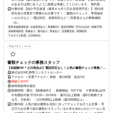
がある方は間に合うように残業は考慮してくださいます。 契約更...
仕事内容 【紹介予定派遣（最長６カ月で正社員登用予定）】 明治安
田生命の営業所で事務のお仕事です！ 〇書類のチェック、専用端末
への入力など 〇電話対応、来客対応など 〇営業員さんの事務補助
（お...
業界未経験者歓迎
社員登用あり
車通勤OK
固定時間制
平日のみOK
経験不問
未経験者歓迎
研修あり
賞与あり
育休あり
交通費支給
長期歓迎
フルタイム歓迎
土日祝休み
アルバイト・パート
書類チェックの事務スタッフ
【未経験OK＊土日祝休み】電話対応なし！人気の書類チェック業務／フ
ルタイム歓迎／ネイル・私服勤務OK！
株式会社NIC静岡コンタクトセンター
アクセス: ＜交通アクセス＞ 静鉄 春日町駅 徒歩3分
時給1,300円
静岡県静岡市葵区
勤務時間・曜日: 【勤務条件】 ・勤務開始 8月下旬 ※希望者は8月
中旬開始可能 平日9:00～18:00内 ・週3日以上勤務（週5日勤務でき
る方、大歓迎） ・1日4時間以上勤務（週20時間以上）...
仕事内容: 人気の提出書類を項目に沿ってチェックを行うお仕事 ・官
公庁のお仕事で提出書類がそろっているか等を決められたツールに沿