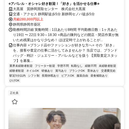
⭐アパレル・オシャレ好き歓迎！「好き」を活かせる仕事⭐
大黒屋 質静岡買取センター 株式会社大黒屋
交通・アクセス 静岡駅徒歩5分 新静岡セノバ徒歩5分
月給280,000円以上
静岡県静岡市葵区
勤務時間詳細 実働時間：1日あたり8時間 平均勤務日数：1ヶ月あた
り19日 〜 22日 9:30～18:30 ⭐商品の陳列などの開店・閉店作業が無
いため残業はかなり少なめ！ ほぼ定時で上がれることが...
仕事内容 ⭐ブランド品やファッションが好きな方へ⭐ その「好き」
を、接客や査定の仕事に活かしてみませんか？ 当店では、ブランド
バッグ・時計・ジュエリー・アパレルなどを扱う 【買取査定スタッ
フ】を募集...
業界未経験者歓迎
フリーター歓迎
学歴不問
転勤なし
経験不問
未経験者歓迎
経験者歓迎
ネイルOK
研修あり
賞与あり
ブランクOK
育休あり
交通費支給
駅近5分以内
シフト制
長期休暇あり
ピアスOK
服装自由
昼食補助あり
ひげOK
正社員