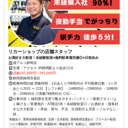
リカーショップの店舗スタッフ
お酒好き大歓迎！未経験歓迎⭐無料駐車場完備◎⭐日祝休み
酒アルコ静岡店
交通・アクセス JR静岡駅より徒歩11分
月給247,260円～293,260円
静岡県静岡市葵区
勤務時間詳細 実働時間：1日あたり7時間45分 平均勤務日数：1ヶ月
あたり20日 〜 22日 【シフト例】 ・14時00分～23時00分 ・16時00
分～25時00分 ◎実働7時間45分 ◎日・...
仕事内容 ＼福利厚生充実で働きやすさバッチリ／ ✅夜勤でタイパよ
く稼げる ✅普通免許・AT限定OK！未経験歓迎◎ ✅お酒好き・接客好
きな方大歓迎！ ✅昇給・賞与、手当、社員割引も充実 ✅ノルマなし・
研...
制服あり
業界未経験者歓迎
主婦・主夫歓迎
資格取得支援あり
フリーター歓迎
バイク通勤OK
学歴不問
車通勤OK
職場見学可
転勤なし
経験不問