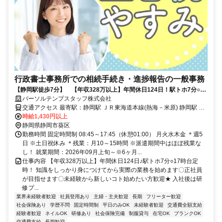
行政書士事務所での相続手続き・進捗報告の一般事務
【静岡駅徒歩7分】 【年収328万以上】年間休日124日！駅トホ7分○17
時台定時！
パーソルテンプスタッフ株式会社
交通アクセス 最寄駅：静岡駅 ＪＲ東海道本線(熱海－米原) 静岡駅 徒
歩7分 静岡鉄道静岡清水線 新静岡駅 徒歩10分
時給1,430円以上
静岡県静岡市葵区
勤務時間 固定時間制 08:45～17:45（休憩01:00） 月火水木金 ＊週5
日 ※土日祝休み ＊残業：月10～15時間 ※派遣期間中はほぼ残業な
し！ 就業期間：2026年09月上旬～※6ヶ月...
仕事内容 【年収328万以上】年間休日124日♪駅トホ7分○17時台定
時！ 知識をしっかり身につけてから実際の業務を始めます〇正社員
が目指せます〇未経験から新しいコト始めたい方歓迎★ 入社後は研
修プ...
業界未経験者歓迎
社員登用あり
主婦・主夫歓迎
長期
フリーター歓迎
社会保険あり
学歴不問
固定時間制
平日のみOK
未経験者歓迎
交通費全額支給
経験者歓迎
ネイルOK
研修あり
社会保険完備
制服貸与
在宅OK
ブランクOK
交通費支給
長期歓迎