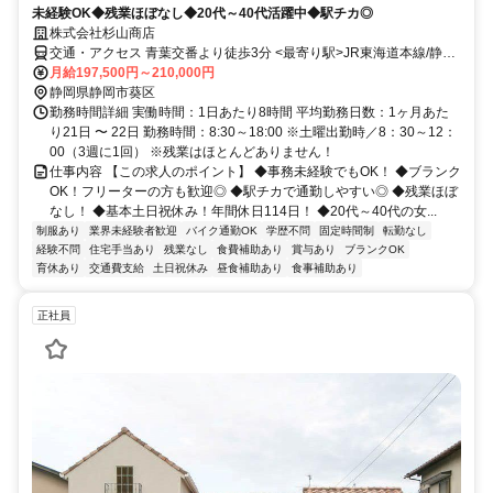
未経験OK◆残業ほぼなし◆20代～40代活躍中◆駅チカ◎
株式会社杉山商店
交通・アクセス 青葉交番より徒歩3分 <最寄り駅>JR東海道本線/静岡
駅、静岡鉄道静岡清水線/新静岡駅
月給197,500円～210,000円
静岡県静岡市葵区
勤務時間詳細 実働時間：1日あたり8時間 平均勤務日数：1ヶ月あた
り21日 〜 22日 勤務時間：8:30～18:00 ※土曜出勤時／8：30～12：
00（3週に1回） ※残業はほとんどありません！
仕事内容 【この求人のポイント】 ◆事務未経験でもOK！ ◆ブランク
OK！フリーターの方も歓迎◎ ◆駅チカで通勤しやすい◎ ◆残業ほぼ
なし！ ◆基本土日祝休み！年間休日114日！ ◆20代～40代の女...
制服あり
業界未経験者歓迎
バイク通勤OK
学歴不問
固定時間制
転勤なし
経験不問
住宅手当あり
残業なし
食費補助あり
賞与あり
ブランクOK
育休あり
交通費支給
土日祝休み
昼食補助あり
食事補助あり
正社員