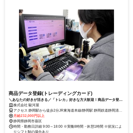
商品データ登録(トレーディングカード)
＼あなたの好きが活きる／「トレカ」好きな方大歓迎！商品データ登録
社員を大募集中★未経験大歓迎
株式会社 駿河屋
アクセス 静岡駅から徒歩2分JR東海道本線/静岡駅 静岡鉄道静岡清水
線/新静岡駅
月給232,000円以上
静岡県静岡市葵区
時間・勤務日詳細 9:00～18:00 ※実働8時間・休憩1時間 ※状況によ
りシフト制の場合あり