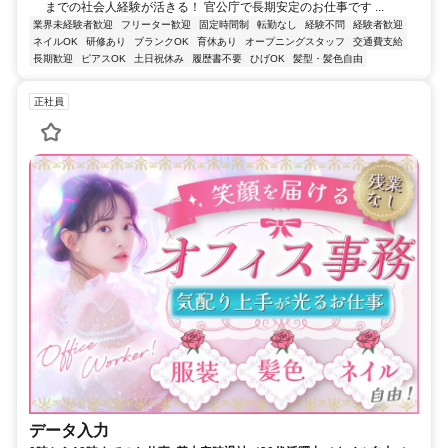
までの社会人経験が活きる！ 官公庁で長期安定のお仕事です ...
業界未経験者歓迎
フリーター歓迎
固定時間制
転勤なし
経験不問
経験者歓迎
ネイルOK
研修あり
ブランクOK
育休あり
オープニングスタッフ
交通費支給
長期歓迎
ピアスOK
土日祝休み
履歴書不要
ひげOK
髪型・髪色自由
正社員
データ入力