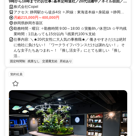
9時から18時までのお仕事♪基本定時退社／20代活躍中／ネイル自由／駅
ちかのきれいなオフィス
株式会社Copel
アクセス: 静岡駅から徒歩4分 ✧JR線：東海道本線✧身延線 ✧静岡鉄
道
月給215,000円～400,000円
静岡県静岡市葵区
勤務時間・曜日: ✧勤務時間 9:00～18:00 ☆実働8h／休憩1h ☆平均残
業時間：1日あっても15分以内 └残業代100％支給
仕事内容: ＼★20代女性に大人気の事務職★／ 働きやすさだけは絶対
に他社に負けない！ 「ワークライフバランスだけは譲れない！」 そ
んな女子たちあつまれ～！ 『推し活女子』にとても嬉しい 『推し
活...
固定時間制
残業なし
交通費支給
昇給あり
契約社員